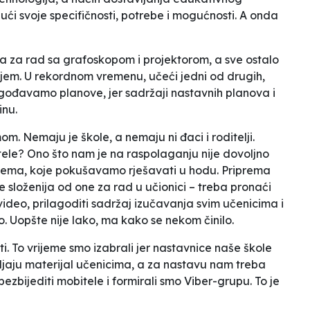
ći svoje specifičnosti, potrebe i mogućnosti.
A onda
a za rad sa grafoskopom i projektorom, a sve ostalo
jem. U rekordnom vremenu, učeći jedni od drugih,
lagođavamo planove, jer sadržaji nastavnih planova i
inu.
. Nemaju je škole, a nemaju ni đaci i roditelji.
ele? Ono što nam je na raspolaganju nije dovoljno
lema, koje pokušavamo rješavati
u hodu
. Priprema
 složenija od one za rad u učionici – treba pronaći
ideo, prilagoditi sadržaj izučavanja svim učenicima i
no. Uopšte nije lako, ma kako se nekom činilo.
ti. To vrijeme smo izabrali jer nastavnice naše škole
vljaju materijal učenicima, a za nastavu nam treba
obezbijediti mobitele i formirali smo Viber-grupu. To je