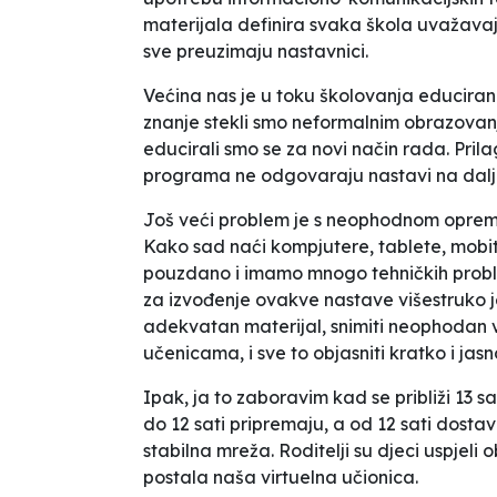
materijala definira svaka škola uvažavaju
sve preuzimaju nastavnici.
Većina nas je u toku školovanja educiran
znanje stekli smo neformalnim obrazovan
educirali smo se za novi način rada. Pri
programa ne odgovaraju nastavi na dalj
Još veći problem je s neophodnom opremom
Kako sad naći kompjutere, tablete, mobit
pouzdano i imamo mnogo tehničkih prob
za izvođenje ovakve nastave višestruko je
adekvatan materijal, snimiti neophodan v
učenicama, i sve to objasniti kratko i jas
Ipak, ja to zaboravim kad se približi 13 sa
do 12 sati pripremaju, a od 12 sati dosta
stabilna mreža. Roditelji su djeci uspjeli 
postala naša virtuelna učionica.