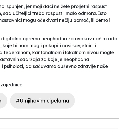
no ispunjen, jer moji đaci ne žele proljetni raspust
 sad učiteljici treba raspust i malo odmora. Isto
 nastavnici mogu očekivati nečiju pomoć, ili ćemo i
i i digitalna oprema neophodna za ovakav način rada.
je bi nam mogli prikupiti naši savjetnici i
 na federalnom, kantonalnom i lokalnom nivou mogle
 nastavnih sadržaja za koje je neophodna
e i psiholozi, da sačuvamo duševno zdravlje naše
 zajednice.
a
#U njihovim cipelama