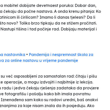
. Na mobitel dobijate devetnaest poruka:
Dobar dan,
 čekaju da počne nastava. A onda krenu pitanja:
Ko
tinicom ili ćirilicom? Imamo li danas tjelesni? Da li
ešto novo?
Toliko brzo tipkaju da ne stižem pročitati.
stupi tišina i tad počinje rad. Dobijaju materijal i
ma nastavnika
•
Pandemija i nespremnost škola za
va za online nastavu u vrijeme pandemije
 su već osposobljeni za samostalan rad: čitaju i pišu
eracije, a mogu izdvojiti i najbitnije iz lekcija.
u radu i jedva čekaju rješenja zadataka da provjere
ove fotografišu i pošalju kako bih imala povratnu
a. Iznenađena sam kako su radovi uredni, baš onakvi
 znanjima za koje nisam znala da ih posjeduju. Ako