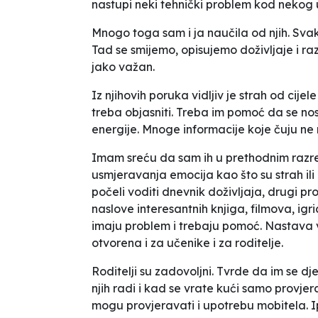
nastupi neki tehnički problem kod nekog 
Mnogo toga sam i ja naučila od njih. Sv
Tad se smijemo, opisujemo doživljaje i r
jako važan.
Iz njihovih poruka vidljiv je strah od cijel
treba objasniti. Treba im pomoć da se nos
energije. Mnoge informacije koje čuju ne 
Imam sreću da sam ih u prethodnim razre
usmjeravanja emocija kao što su strah ili 
počeli voditi dnevnik doživljaja, drugi pro
naslove interesantnih knjiga, filmova, ig
imaju problem i trebaju pomoć. Nastava vi
otvorena i za učenike i za roditelje.
Roditelji su zadovoljni. Tvrde da im se 
njih radi i kad se vrate kući samo provjer
mogu provjeravati i upotrebu mobitela. 