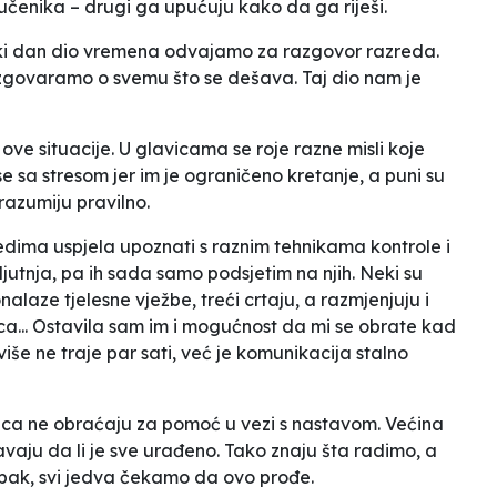
učenika – drugi ga upućuju kako da ga riješi.
aki dan dio vremena odvajamo za razgovor razreda.
azgovaramo o svemu što se dešava. Taj dio nam je
e ove situacije. U glavicama se roje razne misli koje
e sa stresom jer im je ograničeno kretanje, a puni su
razumiju pravilno.
dima uspjela upoznati s raznim tehnikama kontrole i
ljutnja, pa ih sada samo podsjetim na njih. Neki su
nalaze tjelesne vježbe, treći crtaju, a razmjenjuju i
rica... Ostavila sam im i mogućnost da mi se obrate kad
še ne traje par sati, već je komunikacija stalno
djeca ne obraćaju za pomoć u vezi s nastavom. Većina
avaju da li je sve urađeno. Tako znaju šta radimo, a
Ipak, svi jedva čekamo da ovo prođe.