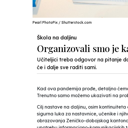
Pearl PhotoPix / Shutterstock.com
Škola na daljinu
Organizovali smo je k
Učiteljici treba odgovor na pitanje d
će i dalje sve raditi sami.
Kad ova pandemija prođe, detaljno ćemo 
Trenutno samo možemo ukazivati na prob
Cilj nastave na daljinu, osim kontinuitet
sigurna luka za nastavnice, učenike i nji
obrazovanja Zeničko-dobojskog kantona b
upotrebu informaciono-komunikacijskih t