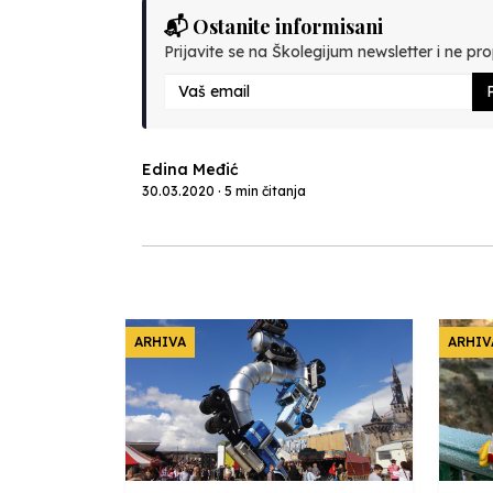
📬 Ostanite informisani
Prijavite se na Školegijum newsletter i ne prop
P
Edina Međić
30.03.2020 · 5 min čitanja
ARHIVA
ARHIV