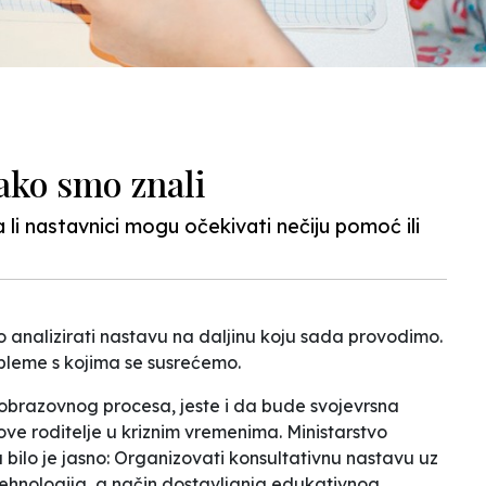
ako smo znali
a li nastavnici mogu očekivati nečiju pomoć ili
analizirati nastavu na daljinu koju sada provodimo.
leme s kojima se susrećemo.
a obrazovnog procesa, jeste i da bude svojevrsna
hove roditelje u kriznim vremenima. Ministarstvo
ilo je jasno:
Organizovati konsultativnu nastavu uz
ehnologija, a način dostavljanja edukativnog