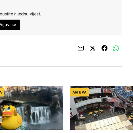
ustite nijednu vijest.
rijavi se
A
ARHIVA