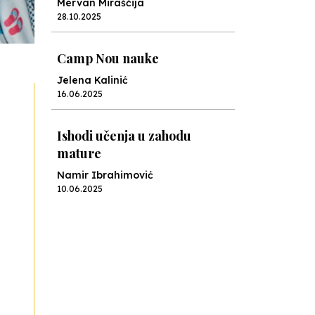
Mervan Miraščija
28.10.2025
Camp Nou nauke
Jelena Kalinić
16.06.2025
Ishodi učenja u zahodu
mature
Namir Ibrahimović
10.06.2025
Kraj školske godine, fotofiniš
Anes Osmić
04.06.2025
Reformar’s Coming