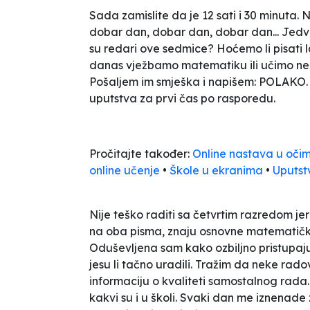
Sada zamislite da je 12 sati i 30 minuta
dobar dan, dobar dan, dobar dan...
Jedva
su redari ove sedmice? Hoćemo li pisati la
danas vježbamo matematiku ili učimo n
Pošaljem im smješka i napišem: POLAKO. Na
uputstva za prvi čas po rasporedu.
Pročitajte također:
Online nastava u oči
online učenje
•
Škole u ekranima
•
Uputst
Nije teško raditi sa četvrtim razredom jer
na oba pisma, znaju osnovne matematičke op
Oduševljena sam kako ozbiljno pristupaj
jesu li tačno uradili. Tražim da neke rad
informaciju o kvaliteti samostalnog rad
kakvi su i u školi. Svaki dan me iznenade