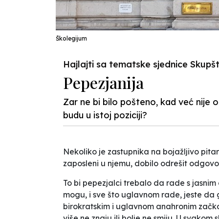
Školegijum
Hajlajti sa tematske sjednice Skup
Pepezjanija
Zar ne bi bilo pošteno, kad već nije o
budu u istoj poziciji?
Nekoliko je zastupnika na bojažljivo pita
zaposleni u njemu, dobilo odrešit odgovor:
To bi pepezjalci trebalo da rade s jasnim 
mogu, i sve što uglavnom rade, jeste da g
birokratskim i uglavnom anahronim začkolj
više ne znaju ili bolje ne smiju. U svakom 