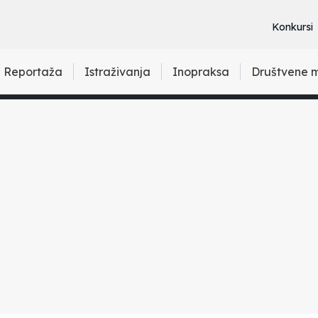
Konkursi
Reportaža
Istraživanja
Inopraksa
Društvene 