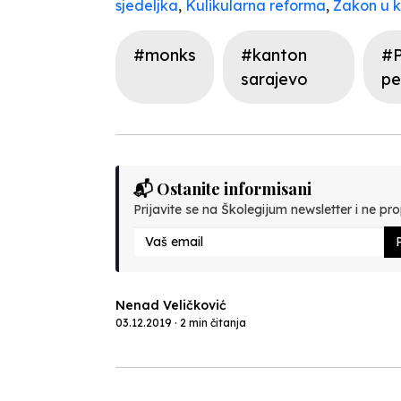
sjedeljka
,
Kulikularna reforma
,
Zakon u 
#monks
#kanton
#P
sarajevo
pe
📬 Ostanite informisani
Prijavite se na Školegijum newsletter i ne prop
P
Nenad Veličković
03.12.2019 · 2 min čitanja