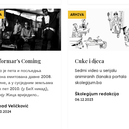
A
ARHIVA
formar’s Coming
Cuke i djeca
о је пета и посљедња
Sedmi video u serijalu
она емитована давне 2008.
animiranih članaka portala
ине, а у сусједним земљама
skolegijum.ba
х пет 2010. (у БиХ никад),
Školegijum redakcija
ију Жица вриједило...
06.12.2023
ad Veličković
10.2024