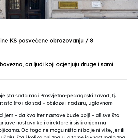
štine KS posvećene obrazovanju / 8
bavezno, da ljudi koji ocjenjuju druge i sami
nje šta sada radi Prosvjetno-pedagoški zavod, tj.
 isto što i do sad – obilaze i nadziru, uglavnom.
ciljem – da kvalitet nastave bude bolji – ali sve što
njave nastavnike i direktore insistiranjem na
icama. Od toga ne mogu ništa ni bolje ni više, jer ili
slučaju, šta i koliko oni znaju, o tome javnost malo zna,