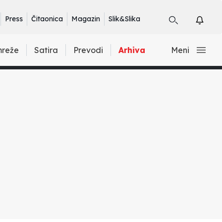
Press
Čitaonica
Magazin
Slik&Slika
mreže
Satira
Prevodi
Arhiva
Meni