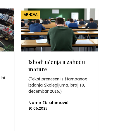
ARHIVA
Ishodi učenja u zahodu
mature
 bi
(Tekst prenesen iz štampanog
izdanja Školegijuma, broj 18,
decembar 2016.)
Namir Ibrahimović
10.06.2025