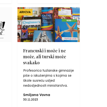
ARHIVA
Francuski i može i ne
može, ali turski može
svakako
Profesorica tuzlanske gimnazije
piše o iskušenjima s kojima se
škole susreću usljed
nedosljednosti ministarstva.
Smiljana Vovna
30.11.2023