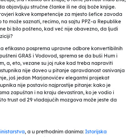
 da objavljuju stručne članke ili ne daj bože knjige.
 provjeri kakve kompetencije za mjesto šefice zavoda
 to može saznati, recimo, na sajtu PPZ-a Republike
e bi bilo pošteno, kad već nije obavezno, da ljudi
iciji?
orka efikasno posprema upravne odbore konvertibilnih
apušteni GRAS i Vodovod, sprema se da buši Hum i
 a, eto, vezane su joj ruke kad treba napraviti
astupnika nije doveo u pitanje opravdanost osnivanja
nje, još jedan Marjanovićev elegantni projekat
pnika nije postavio najprostije pitanje: kako je
a zapuštan i na kraju devastiran, ko je vodio i
je što trust od 29 vladajućih mozgova može jeste da
inistarstva
, a u prethodnim danima:
Istorijska