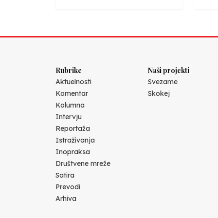
Rubrike
Naši projekti
Aktuelnosti
Svezame
Komentar
Skokej
Kolumna
Intervju
Reportaža
Istraživanja
Inopraksa
Društvene mreže
Satira
Prevodi
Arhiva