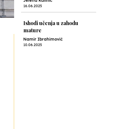
Jelena Kalinić
16.06.2025
Ishodi učenja u zahodu
mature
Namir Ibrahimović
10.06.2025
Kraj školske godine, fotofiniš
Anes Osmić
04.06.2025
Reformar’s Coming
Nenad Veličković
29.10.2024
Cuke i djeca