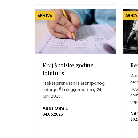
ARHIVA
ARHIV
Kraj školske godine,
Re
fotofiniš
Иак
сез
(Tekst prenesen iz štampanog
год
izdanja Školegijuma, broj 24,
сви
juni 2018.)
сер
Anes Osmić
Nen
04.06.2025
29.