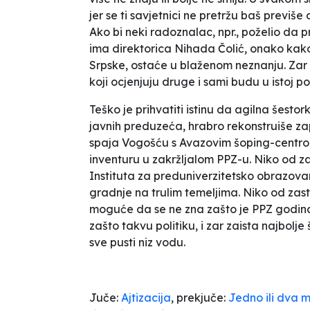
jer se ti savjetnici ne pretržu baš previše
Ako bi neki radoznalac, npr., poželio da
ima direktorica Nihada Čolić, onako kako
Srpske, ostaće u blaženom neznanju. Zar n
koji ocjenjuju druge i sami budu u istoj poz
Teško je prihvatiti istinu da agilna šest
javnih preduzeća, hrabro rekonstruiše z
spaja Vogošću s Avazovim šoping-centrom,
inventuru u zakržljalom PPZ-u. Niko od z
Instituta za preduniverzitetsko obrazova
gradnje na trulim temeljima. Niko od zastu
moguće da se ne zna zašto je PPZ godinam
zašto takvu politiku, i zar zaista najbol
sve pusti niz vodu.
Juče:
Ajtizacija
,
prekjuče:
Jedno ili dva m