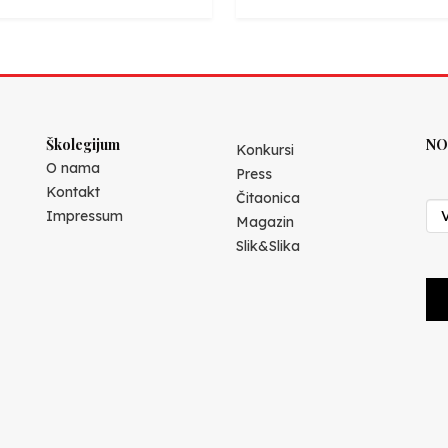
Školegijum
NO
Konkursi
O nama
Press
Kontakt
Čitaonica
Impressum
Magazin
Slik&Slika