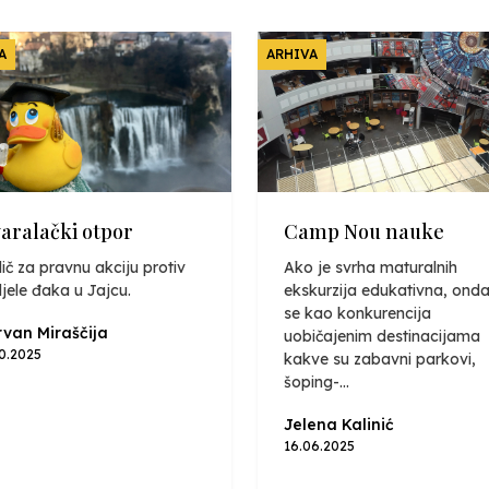
A
ARHIVA
varalački otpor
Camp Nou nauke
ič za pravnu akciju protiv
Ako je svrha maturalnih
jele đaka u Jajcu.
ekskurzija edukativna, onda
se kao konkurencija
van Miraščija
uobičajenim destinacijama
10.2025
kakve su zabavni parkovi,
šoping-...
Jelena Kalinić
16.06.2025