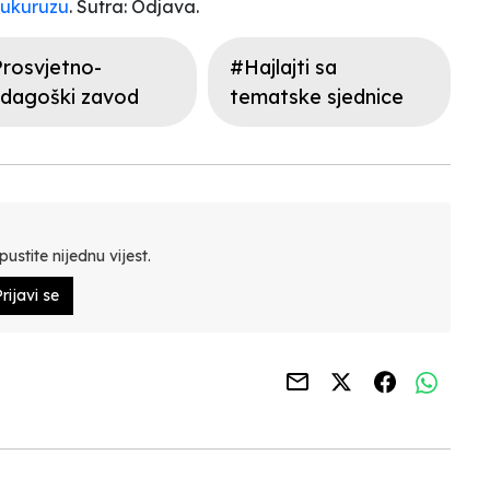
kukuruzu
. Sutra:
Odjava.
rosvjetno-
#Hajlajti sa
dagoški zavod
tematske sjednice
ustite nijednu vijest.
rijavi se