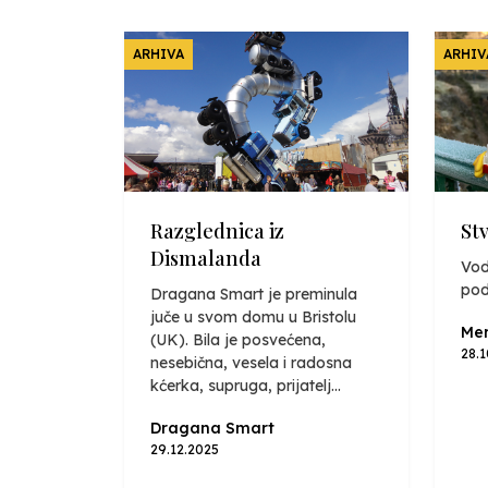
ARHIVA
ARHIV
Razglednica iz
St
Dismalanda
Vod
pod
Dragana Smart je preminula
juče u svom domu u Bristolu
Mer
(UK). Bila je posvećena,
28.
nesebična, vesela i radosna
kćerka, supruga, prijatelj...
Dragana Smart
29.12.2025