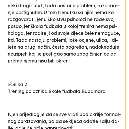
ne­ki dru­gi sport, ta­da nas­ta­ne pro­blem, ra­zo­ča­re­
nje pos­ti­gnu­tim. U tom tre­nut­ku sa njim ne­ma ko
raz­go­va­ra­ti, jer u škol­stvu psi­ho­lo­zi ne ra­de svoj
po­sao, jer ško­la fu­dba­la u ko­joj tre­ni­ra ne­ma psi­
ho­lo­ga, jer ro­di­te­lji od svo­je dje­ce že­le ne­mo­gu­će,
itd. Ta­da nas­ta­ju pro­ble­mi, lo­še ocje­ne, uli­ca, i di­
je­te na dru­gi na­čin, čes­to po­gre­šan, na­do­kna­đu­je
ne­us­pjeh ko­ji je pos­ti­gao sa­mo zbog či­nje­ni­ce da
pre­ma nje­mu ni­su bi­li is­kre­ni
.
Trening polaznika Škole fudbala Bubamara
Njen pri­je­dlog je da se sve vra­ti pod okri­lje for­mal­
nog obra­zo­va­nja, pa da se dje­ca oda­tle ša­lju da­
lje, gdje će brže na­pre­do­va­ti: