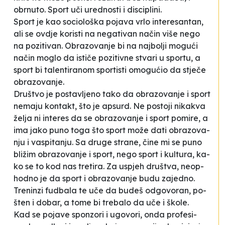
obrnu­to. Sport uči ure­dnos­ti i dis­ci­pli­ni.
Sport je kao so­ci­olo­ška po­ja­va vrlo in­te­re­san­tan,
ali se ov­dje ko­ris­ti na ne­ga­ti­van na­čin vi­še ne­go
na po­zi­ti­van. Obra­zo­va­nje bi na naj­bo­lji mo­gu­ći
na­čin mo­glo da is­ti­če po­zi­ti­vne stva­ri u spor­tu, a
sport bi ta­len­ti­ra­nom spor­tis­ti omo­gu­ćio da stje­če
obra­zo­va­nje.
Druš­tvo je pos­tav­lje­no ta­ko da obra­zo­va­nje i sport
ne­ma­ju kon­takt, što je ap­surd. Ne pos­to­ji ni­ka­k­va
že­lja ni in­te­res da se obra­zo­va­nje i sport po­mi­re, a
ima ja­ko pu­no to­ga što sport mo­že da­ti obra­zo­va­
nju i va­spi­ta­nju. Sa dru­ge stra­ne, či­ne mi se pu­no
bli­žim obra­zo­va­nje i sport, ne­go sport i kul­tu­ra, ka­
ko se to kod nas tre­ti­ra. Za us­pjeh druš­tva, ne­op­
ho­dno je da sport i obra­zo­va­nje bu­du za­je­dno.
Tre­nin­zi fu­dba­la te uče da bu­deš od­go­vo­ran, po­
šten i do­bar, a to­me bi tre­ba­lo da uče i ško­le.
Kad se po­ja­ve spon­zo­ri i ugo­vo­ri, on­da pro­fe­si­