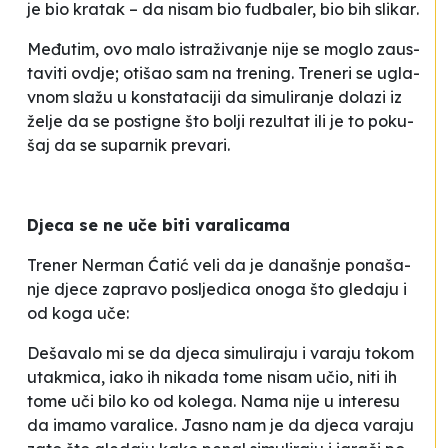
je bio kra­tak –
da ni­sam bio fu­dba­ler, bio bih sli­kar
.
Me­đu­tim, ovo ma­lo is­tra­ži­va­nje ni­je se mo­glo za­us­
ta­vi­ti ov­dje; oti­šao sam na tre­ning. Tre­ne­ri se ugla­
vnom sla­žu u kon­sta­ta­ci­ji da si­mu­li­ra­nje do­la­zi iz
že­lje da se pos­ti­gne što bo­lji re­zul­tat ili je to po­ku­
šaj da se su­par­nik pre­va­ri.
Dje­ca se ne uče bi­ti va­ra­li­ca­ma
Tre­ner Ner­man Ća­tić ve­li da je da­naš­nje po­na­ša­
nje dje­ce za­pra­vo po­slje­di­ca ono­ga što gle­da­ju i
od ko­ga uče:
De­ša­va­lo mi se da dje­ca si­mu­li­ra­ju i va­ra­ju to­kom
uta­kmi­ca, iako ih ni­ka­da to­me ni­sam učio, ni­ti ih
to­me uči bi­lo ko od ko­le­ga. Na­ma ni­je u in­te­re­su
da ima­mo va­ra­li­ce. Ja­sno nam je da dje­ca va­ra­ju