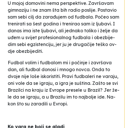
U mo­joj do­mo­vi­ni ne­ma per­spe­kti­ve. Za­vrša­vam
gi­mna­zi­ju i ne znam šta bih ra­dio po­sli­je. Pos­ta­vio
sam se­bi cilj da za­ra­đu­jem od fu­dba­la. Po­čeo sam
tre­ni­ra­ti sa šest go­di­na i tre­ni­rao sam iz lju­ba­vi. I
da­nas ima is­te lju­ba­vi, ali je­dna­ko to­li­ko i že­lje da
uđem u svi­jet pro­fe­si­onal­nog fu­dba­la i obe­zbi­je­
dim se­bi egzis­ten­ci­ju, jer ju je dru­ga­či­je te­ško ov­
dje obe­zbi­je­di­ti.
Fu­dbal vo­lim i fu­dba­lom mi i po­či­nje i za­vrša­va
dan, ali fu­dbal do­no­si i mno­go nov­ca. On­da to
dvo­je ni­je lo­še is­ko­ris­ti­ti. Pra­vi fu­dba­le­ri ne va­ra­ju,
oni vo­le da se igra­ju, a igra je su­šti­na. Za­što se svi
Bra­zil­ci na kra­ju iz Evro­pe pre­se­le u Bra­zil? Jer že­
le da se igra­ju, a u Bra­zi­lu im to naj­bo­lje ide. Na­
kon što su za­ra­di­li u Evro­pi.
Ko va­ra ne bo­ji se gla­di