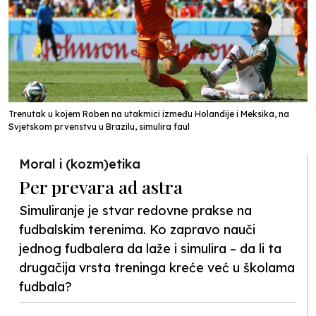
Trenutak u kojem Roben na utakmici između Holandije i Meksika, na
Svjetskom prvenstvu u Brazilu, simulira faul
Moral i (kozm)etika
Per prevara ad astra
Simuliranje je stvar redovne prakse na
fudbalskim terenima. Ko zapravo nauči
jednog fudbalera da laže i simulira – da li ta
drugačija vrsta treninga kreće već u školama
fudbala?