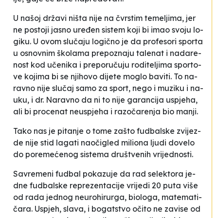
U na­šoj drža­vi ni­šta ni­je na čvrstim te­me­lji­ma, jer
ne pos­to­ji ja­sno ure­đen sis­tem ko­ji bi imao svo­ju lo­
gi­ku. U ovom slu­ča­ju lo­gi­čno je da pro­fe­so­ri spor­ta
u osno­vnim ško­la­ma pre­po­zna­ju ta­le­nat i na­da­re­
nost kod uče­ni­ka i pre­po­ru­ču­ju ro­di­te­lji­ma spor­to­
ve ko­ji­ma bi se nji­ho­vo di­je­te mo­glo ba­vi­ti. To na­
ra­vno ni­je slu­čaj sa­mo za sport, ne­go i mu­zi­ku i na­
uku, i dr. Na­ra­vno da ni to ni­je ga­ran­ci­ja us­pje­ha,
ali bi pro­ce­nat ne­us­pje­ha i ra­zo­ča­re­nja bio ma­nji
.
Ta­ko nas je pi­ta­nje o to­me za­što fu­dbal­ske zvi­jez­
de ni­je stid la­ga­ti na­oči­gled mi­li­ona lju­di do­ve­lo
do po­re­me­će­n­og sis­te­ma druš­tve­nih vri­je­dnos­ti.
Sa­vre­me­ni fu­dbal po­ka­zu­je da rad se­le­kto­ra je­
dne fu­dbal­ske re­pre­zen­ta­ci­je vri­je­di 20 pu­ta vi­še
od rada je­dnog ne­uro­hi­rur­ga, bi­olo­ga, ma­te­ma­ti­
ča­ra. Us­pjeh, sla­va, i bo­gat­stvo oči­to ne za­vi­se od