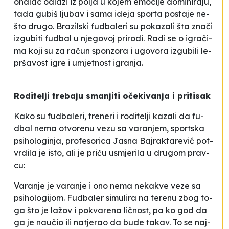
ona­lac odla­zi iz po­lja u ko­jem emo­ci­je do­mi­ni­ra­ju,
ta­da gu­biš lju­bav i sa­ma ide­ja spor­ta pos­ta­je ne­
što dru­go. Bra­zil­ski fu­dba­le­ri su po­ka­za­li šta zna­či
iz­gu­bi­ti fu­dbal u nje­go­voj pri­ro­di. Ra­di se o igra­či­
ma ko­ji su za ra­čun spon­zo­ra i ugo­vo­ra iz­gu­bi­li le­
prša­vost igre i umje­tnost igra­nja.
Ro­di­te­lji tre­ba­ju sma­nji­ti oče­ki­va­nja i pri­ti­sak
Ka­ko su fu­dba­le­ri, tre­ne­ri i ro­di­te­lji ka­za­li da fu­
dbal ne­ma otvo­re­nu ve­zu sa va­ra­njem, spor­tska
psi­ho­lo­gi­nja, pro­fe­so­ri­ca Ja­sna Baj­ra­kta­re­vić pot­
vrdi­la je is­to, ali je pri­ču us­mje­ri­la u dru­gom prav­
cu:
Va­ra­nje je va­ra­nje i ono ne­ma ne­ka­kve ve­ze sa
psi­ho­lo­gi­jom. Fu­dba­ler si­mu­li­ra na te­re­nu zbog to­
ga što je la­žov i po­kva­re­na li­čnost, pa ko god da
ga je na­učio ili na­tje­rao da bu­de ta­kav. To se naj­