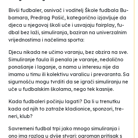
Biv­ši fu­dba­ler, osni­vač i vo­di­telj Ško­le fu­dba­la
Bu­
ba­ma­ra
, Pre­drag Pa­šić, ka­te­go­ri­čno izjav­lju­je da
dje­ca u nje­go­voj ško­li uče i usva­ja­ju
fa­ir­play
, fu­
dbal bez la­ži, si­mu­li­ra­nja, ba­zi­ran na uni­ver­zal­nim
vri­je­dnos­ti­ma i na­če­li­ma spor­ta:
Dje­cu ni­ka­da ne uči­mo va­ra­nju, bez ob­zi­ra na sve.
Si­mu­li­ra­nje fa­ula ili pe­na­la je va­ra­nje, ne­do­li­čno
po­na­ša­nje i la­ga­nje, a na­ma u in­te­re­su ni­je da
ima­mo u ti­mu ili ko­le­kti­vu va­ra­li­cu i pre­va­ran­ta. Sa
si­gur­noš­ću mo­gu tvrdi­ti da se igra­či si­mu­li­ra­nju ne
uče u fu­dbal­skim ško­la­ma, ne­go tek ka­sni­je
.
Ka­da fu­dba­le­ri po­či­nju la­ga­ti? Da li u tre­nut­ku
ka­da od njih to za­tra­že kla­di­oni­ce, spon­zo­ri, tre­
ne­ri, klub?
Sa­vre­me­ni fu­dbal trpi ja­ko mno­go si­mu­li­ra­nja i
ono ima ra­zlog u dvi­je stva­ri: ogro­man pri­ti­sak s