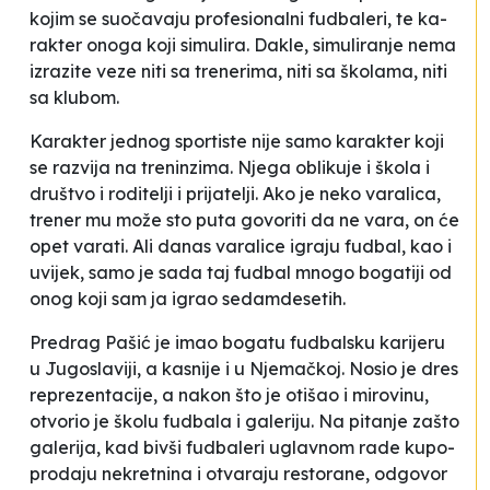
ko­jim se su­oča­va­ju pro­fe­si­onal­ni fu­dba­le­ri, te ka­
ra­kter ono­ga ko­ji si­mu­li­ra. Da­kle, si­mu­li­ra­nje ne­ma
izra­zi­te ve­ze ni­ti sa tre­ne­ri­ma, ni­ti sa ško­la­ma, ni­ti
sa klu­bom
.
Ka­ra­kter je­dnog spor­tis­te ni­je sa­mo ka­ra­kter ko­ji
se ra­zvi­ja na tre­nin­zi­ma. Nje­ga obli­ku­je i ško­la i
druš­tvo i ro­di­te­lji i pri­ja­te­lji. Ako je ne­ko va­ra­li­ca,
tre­ner mu mo­že sto pu­ta go­vo­ri­ti da ne va­ra, on će
opet va­ra­ti. Ali da­nas va­ra­li­ce igra­ju fu­dbal, kao i
uvi­jek, sa­mo je sa­da taj fu­dbal mno­go bo­ga­ti­ji od
onog ko­ji sam ja igrao se­dam­de­se­tih
.
Pre­drag Pa­šić je imao bo­ga­tu fu­dbal­sku ka­ri­je­ru
u Ju­go­sla­vi­ji, a ka­sni­je i u Nje­ma­čkoj. No­sio je dres
re­pre­zen­ta­ci­je, a na­kon što je oti­šao i mi­ro­vi­nu,
otvo­rio je ško­lu fu­dba­la i ga­le­ri­ju. Na pi­ta­nje za­što
ga­le­ri­ja, kad biv­ši fu­dba­le­ri ugla­vnom ra­de ku­po­
pro­da­ju ne­kre­tni­na i otva­ra­ju res­to­ra­ne, od­go­vor