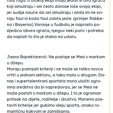
ra­di to­ga. U sva­koj eki­pi ima­ju je­dan ili dva igra­ča
ko­ji si­mu­li­ra­ju i oni čes­to do­no­se lo­še svo­joj eki­pi,
jer su­di­je na­uče da oni si­mu­li­ra­ju i on­da im ne svi­
ra­ju fa­ul ni ka­da fa­ul za­is­ta jes­te.
(pri­mjer Rob­be­
na i Bayer­na)
Va­ra­nje u fu­dba­lu je na­pros­to po­
slje­di­ca izbo­ra igra­ča, nje­gov ne­ki po­riv i po­tre­ba
da na­pla­ti to što je stal­no na uda­ru.
Ja­sna Baj­re­kta­re­vić: Ne pos­ta­je se Me­si s mar­kom
u dže­pu.
Mo­ra­ju pos­to­ja­ti kri­te­ri­ji i ne mo­že se to­li­ko nov­ca
vrti­ti u je­dnom se­kto­ru, a ta­ko ma­lo u dru­gom. Da­
nas i su­per­ta­len­ti­ra­ni spor­tis­ta mo­ra ulo­ži­ti ogro­
mna sred­stva da bi na­pre­do­vao, jer se Me­si ne
mo­že pos­ta­ti s mar­kom u dže­pu. I to je ogro­man
pri­ti­sak na di­je­te, ro­di­te­lje i druš­tvo. Mo­ra­mo pos­
ta­vi­ti kri­te­ri­je jer gu­bi­mo ide­ju spor­ta, ona­ko ro­
man­ti­čnu ka­kvom je za­miš­lja­mo.