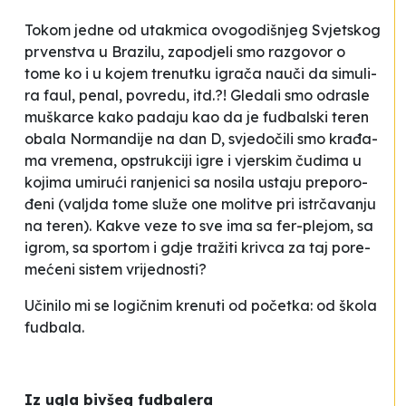
To­kom je­dne od uta­kmi­ca ovo­go­diš­njeg Svjet­skog
prven­stva u Bra­zi­lu, za­po­dje­li smo raz­go­vor o
tome ko i u ko­jem tre­nut­ku igra­ča na­uči da si­mu­li­
ra fa­ul, pe­nal, po­vre­du, itd.?! Gle­da­li smo odra­sle
mu­škar­ce ka­ko pa­da­ju kao da je fu­dbal­ski te­ren
oba­la Nor­man­di­je na dan D, svje­do­či­li smo kra­đa­
ma vre­me­na, op­stru­kci­ji igre i vjer­skim ču­di­ma u
ko­ji­ma umi­ru­ći ra­nje­ni­ci sa no­si­la us­ta­ju pre­po­ro­
đe­ni (va­ljda to­me slu­že one mo­li­tve pri is­trča­va­nju
na te­ren). Ka­kve ve­ze to sve ima sa fer-ple­jom, sa
igrom, sa spor­tom i gdje tra­ži­ti kriv­ca za taj po­re­
me­će­ni sis­tem vri­je­dnos­ti?
Uči­ni­lo mi se lo­gi­čnim kre­nu­ti od po­čet­ka: od ško­la
fu­dba­la.
Iz ugla biv­šeg fu­dba­le­ra