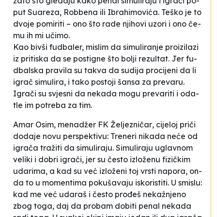
za­to što gle­da­ju ka­ko pe­nal si­mu­li­ra­ju i igra­či po­
put Su­are­za, Rob­be­na ili Ibra­hi­mo­vi­ća. Te­ško je to
dvo­je po­mi­ri­ti – ono što ra­de nji­ho­vi uzo­ri i ono če­
mu ih mi uči­mo
.
Kao biv­ši fu­dba­ler, mi­slim da si­mu­li­ra­nje pro­izi­la­zi
iz pri­tis­ka da se pos­ti­gne što bo­lji re­zul­tat. Jer fu­
dbal­ska pra­vi­la su ta­kva da su­di­ja pro­ci­je­ni da li
igrač si­mu­li­ra, i ta­ko pos­to­ji šan­sa za pre­va­ru.
Igra­či su svje­sni da ne­ka­da mo­gu pre­va­ri­ti i oda­
tle im po­tre­ba za tim.
Ama­r Osi­m, me­na­džer FK
Že­lje­zni­čar
, ci­je­loj pri­či
do­da­je no­vu per­spe­kti­vu:
Tre­ne­ri ni­ka­da ne­će od
igra­ča tra­ži­ti da si­mu­li­ra­ju. Si­mu­li­ra­ju ugla­vnom
ve­li­ki i do­bri igra­či, jer su čes­to izlo­že­nu fi­zi­čkim
uda­ri­ma, a kad su već izlo­že­ni toj vrsti na­po­ra, on­
da to u mo­men­ti­ma po­ku­ša­va­ju is­ko­ri­s­ti­ti. U smi­slu:
kad me već uda­raš i čes­to pro­đeš ne­kaž­nje­no
zbog to­ga, daj da pro­bam do­bi­ti pe­nal ne­ka­da