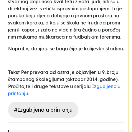
stvar­nog do­pri­no­sa kva­li­te­tu ži­vo­ta lju­di, ni­ti su u
di­rek­tnoj ve­zi s eti­čki is­pra­vnim pos­tu­pa­njem. To je
po­ru­ka ko­ju dje­ca do­bi­ja­ju u ja­vnom pros­to­ru na
sva­kom ko­ra­ku, a ko­ju se ško­la ne tru­di da pro­mi­
je­ni ili ospo­ri, i za­to ne vi­de ni­šta ču­dno u po­ro­đaj­
nim mu­ka­ma mu­ška­ra­ca na fu­dbal­skim te­re­ni­ma.
Na­pro­tiv, kla­nja­ju se bo­gu či­ja je ko­li­jev­ka sta­di­on.
Tekst
Per prevara ad astra
je objavljen u 9. broju
štampanog Školegijuma (oktobar 2014. godine).
Pročitajte i druge tekstove u serijalu
Izgubljeno u
printanju
.
#Izgubljeno u printanju