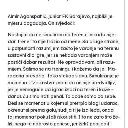
Al­mir Agan­spa­hić, ju­ni­or FK Sa­ra­je­vo, naj­bli­ži je
mjes­tu do­ga­đa­ja.
On svje­do­či:
Nas­to­jim da ne si­mu­li­ram na te­re­nu i ni­ka­da ni­je­
dan tre­ner to ni­je tra­žio od me­ne. Sa dru­ge stra­ne,
u po­tpu­nos­ti ra­zu­mi­jem za­što je va­ra­nje na te­re­nu
sas­ta­vni dio igre, jer se ne­ka­da va­ra­njem mo­že
pos­ti­ći do­bar re­zul­tat. Ne oprav­da­vam, ali ra­zu­
mi­jem. Ša­li­mo se na tre­nin­gu i ka­že­mo da je i Ma­
ra­do­na
pre­va­rio i ta­ko ste­kao sla­vu. Si­mu­li­ra­nje je
mo­me­nat. Iz is­kus­tva znam da on ni­je pre­dvi­dljiv,
jer je ne­mo­gu­će da igrač izla­zi na te­ren i ka­že –
da­nas ću si­mu­li­ra­ti pe­nal. To do­đe sa­mo od se­be.
De­si se mo­me­nat u ko­jem si pre­trpio bla­gi uda­rac,
okre­nut si pre­ma go­lu, su­di­ja ti je iza le­đa, on­da
taj mo­me­nat po­ku­šaš is­ko­ris­ti­ti. I to ne za­to što že­
liš, ne­go te na­pros­to po­ne­se, jer že­liš po­bi­je­di­ti
.