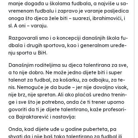
ma­nje do­ga­đa u ško­la­ma fu­dba­la, a naj­vi­še u sa­
vre­me­nom fu­dba­lu i za­pra­vo je va­ra­nje po­slje­di­ca
ono­ga što dje­ca že­le bi­ti – su­are­zi, ibra­hi­mo­vi­ći, i
sl. A oni – va­ra­ju
.
Raz­go­va­ra­li smo i o kon­cep­ci­ji da­naš­njih ško­la fu­
dba­la i dru­gih spor­to­va, kao i ge­ne­ral­nom ure­đe­
nju spor­ta u BiH.
Da­naš­njim ro­di­te­lji­ma su dje­ca ta­len­ti­ra­na za sve,
a to ni­je do­bro. Ne mo­že je­dno di­je­te bi­ti i su­per
ta­le­nat za fu­dbal, za ko­šar­ku, za odboj­ku, za te­
nis. Ne­mo­gu­će je da bu­de – jer ni­je do­vo­ljno vi­sok,
ni­je brz, ni­je spre­tan. Ali ako pla­ćaš ure­dno tre­nin­
ge i sve što je po­tre­bno, on­da će ti tre­ner upor­no
go­vo­ri­ti da ti je di­je­te ta­len­ti­ra­no
, ka­že pro­fe­so­ri­
ca Baj­ra­kta­re­vić i nas­tav­lja:
On­da, kad di­je­te uđe u go­di­ne pu­ber­te­ta, pa
shva­ti da i ni­je baš ta­ko ta­len­ti­ra­no za fu­dbal ili