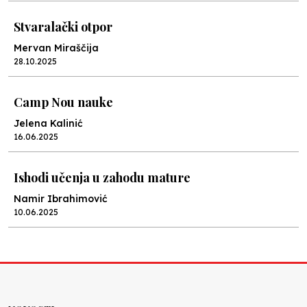
Stvaralački otpor
Mervan Miraščija
28.10.2025
Camp Nou nauke
Jelena Kalinić
16.06.2025
Ishodi učenja u zahodu mature
Namir Ibrahimović
10.06.2025
Kraj školske godine, fotofiniš
Anes Osmić
04.06.2025