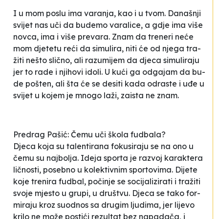
I u mom po­slu ima va­ra­nja, kao i u tvom. Da­naš­nji
svi­jet nas uči da bu­de­mo va­ra­li­ce, a gdje ima vi­še
nov­ca, ima i vi­še pre­va­ra. Znam da tre­ne­ri ne­će
mom dje­te­tu re­ći da si­mu­li­ra, ni­ti će od nje­ga tra­
ži­ti ne­što sli­čno, ali ra­zu­mi­jem da dje­ca si­mu­li­ra­ju
jer to ra­de i nji­ho­vi ido­li. U ku­ći ga od­ga­jam da bu­
de po­šten, ali šta će se de­si­ti ka­da odras­te i uđe u
svi­jet u ko­jem je mno­go la­ži, za­is­ta ne znam
.
Pre­drag Pa­šić: Če­mu uči ško­la fu­dba­la?
Dje­ca ko­ja su ta­len­ti­ra­na fo­ku­si­ra­ju se na ono u
če­mu su naj­bo­lja. Ide­ja spor­ta je ra­zvoj ka­ra­kte­ra
li­čnos­ti, po­se­bno u ko­le­kti­vnim spor­to­vi­ma. Di­je­te
ko­je tre­ni­ra fu­dbal, po­či­nje se so­ci­ja­li­zi­ra­ti i tra­ži­ti
svo­je mjes­to u gru­pi, u druš­tvu. Dje­ca se ta­ko for­
mi­ra­ju kroz suo­dnos sa dru­gim lju­di­ma, jer li­je­vo
kri­lo ne mo­že pos­ti­ći re­zul­tat bez na­pa­da­ča, i