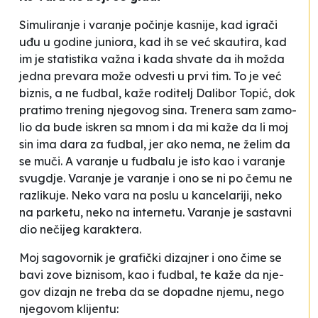
Si­mu­li­ra­nje i va­ra­nje po­či­nje ka­sni­je, kad igra­či
uđu u go­di­ne ju­ni­ora, kad ih se već ska­uti­ra, kad
im je sta­tis­ti­ka va­žna i ka­da shva­te da ih mo­žda
je­dna pre­va­ra mo­že odves­ti u prvi tim. To je već
bi­znis, a ne fu­dbal
, ka­že ro­di­telj Da­li­bor To­pić, dok
pra­ti­mo tre­ning nje­go­vog si­na.
Tre­ne­ra sam za­mo­
lio da bu­de is­kren sa mnom i da mi ka­že da li moj
sin ima da­ra za fu­dbal, jer ako ne­ma, ne že­lim da
se mu­či. A va­ra­nje u fu­dba­lu je is­to kao i va­ra­nje
svu­gdje. Va­ra­nje je va­ra­nje i ono se ni po če­mu ne
ra­zli­ku­je. Ne­ko va­ra na po­slu u kan­ce­la­ri­ji, ne­ko
na par­ke­tu, ne­ko na in­ter­ne­tu. Va­ra­nje je sas­ta­vni
dio ne­či­jeg ka­ra­kte­ra.
Moj sa­go­vor­nik je gra­fi­čki di­zaj­ner i ono či­me se
ba­vi zo­ve bi­zni­som, kao i fu­dbal, te ka­že da nje­
gov di­zajn ne tre­ba da se do­pa­dne nje­mu, ne­go
nje­go­vom kli­jen­tu: