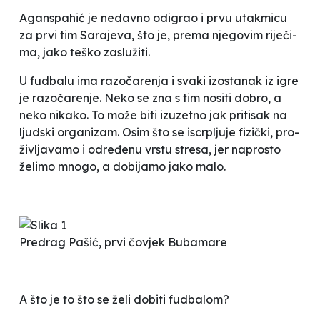
Agan­spa­hić je ne­da­vno odi­grao i prvu uta­kmi­cu
za prvi tim Sa­ra­je­va, što je, pre­ma nje­go­vim ri­je­či­
ma, ja­ko te­ško za­slu­ži­ti.
U fu­dba­lu ima ra­zo­ča­re­nja i sva­ki izos­ta­nak iz igre
je ra­zo­ča­re­nje. Ne­ko se zna s tim no­si­ti do­bro, a
ne­ko ni­ka­ko. To mo­že bi­ti izu­ze­tno jak pri­ti­sak na
ljud­ski or­ga­ni­zam. Osim što se is­crplju­je fi­zi­čki, pro­
živ­lja­va­mo i odre­đe­nu vrstu stre­sa, jer na­pros­to
že­li­mo mno­go, a do­bi­ja­mo ja­ko ma­lo.
Predrag Pašić, prvi čovjek Bubamare
A što je to što se že­li do­bi­ti fu­dba­lom?