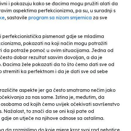
itivni i pokazuju kako se đacima mogu pružiti alati da
ravim aspektima perfekcionizma, pa su, u suradnji s
ke
, sastavile
program sa nizom smjernica
za sve
i
perfekcionistička pismenost
gdje se mladima
ionizma, pokazati na koji način mogu potražiti
iti da potraže pomoć u ovim situacijama. Jedna od
rlo često dobar rezultat sasvim dovoljan, a da je
o. Đacima žele pokazati da to što ćemo dati sve od
o stremiti ka perfektnom i da je dati sve od sebe
različite aspekte jer ga često smatramo nečim jako
očekivanja za nas same. Istina je, međutim, da
 osobama od kojih ćemo uvijek očekivati savršenstvo
. Nažalost, to znači da se oni koji pate od
gdje on utječe na njihove odnose sa ostalima.
a da razmislimo do koje mjere kroz svoj rad nehotice