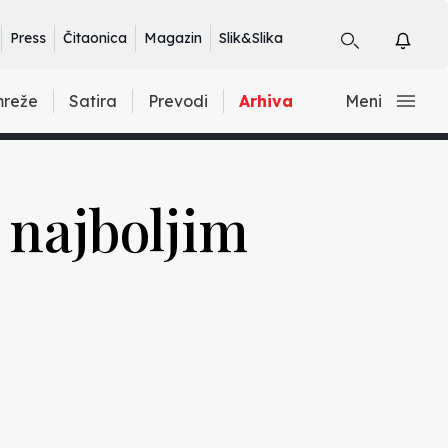
Press
Čitaonica
Magazin
Slik&Slika
mreže
Satira
Prevodi
Arhiva
Meni
 najboljim