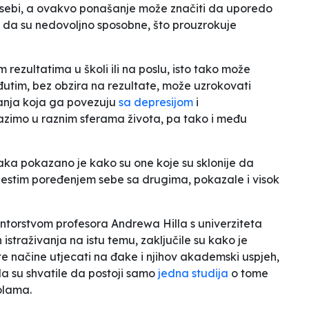
 sebi, a ovakvo ponašanje može značiti da uporedo
ah da su nedovoljno sposobne, što prouzrokuje
rezultatima u školi ili na poslu, isto tako može
eđutim, bez obzira na rezultate, može uzrokovati
ivanja koja ga povezuju
sa depresijom
i
lazimo u raznim sferama života, pa tako i među
jaka pokazano je kako su one koje su sklonije da
čestim poređenjem sebe sa drugima, pokazale i visok
torstvom profesora Andrewa Hilla s univerziteta
istraživanja na istu temu, zaključile su kako je
te načine utjecati na đake i njihov akademski uspjeh,
ada su shvatile da postoji samo
jedna studija
o tome
olama.