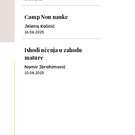
Camp Nou nauke
Jelena Kalinić
16.06.2025
Ishodi učenja u zahodu
mature
Namir Ibrahimović
10.06.2025
Kraj školske godine, fotofiniš
Anes Osmić
04.06.2025
Reformar’s Coming
Nenad Veličković