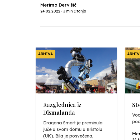
Merima Dervišić
24.02.2022 · 3 min čitanja
ARHIVA
ARHIV
Razglednica iz
St
Dismalanda
Vod
pod
Dragana Smart je preminula
juče u svom domu u Bristolu
Mer
(UK). Bila je posvećena,
28.