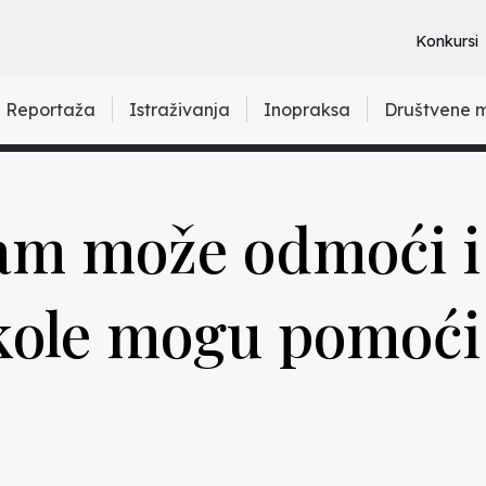
Konkursi
Reportaža
Istraživanja
Inopraksa
Društvene 
am može odmoći i
škole mogu pomoći