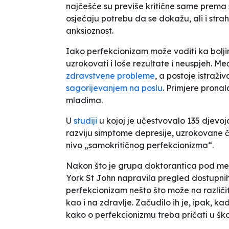
najčešće su previše kritične same prema
osjećaju potrebu da se dokažu, ali i str
anksioznost.
Iako perfekcionizam može voditi ka boljim 
uzrokovati i loše rezultate i neuspjeh. M
zdravstvene probleme
, a postoje istraž
sagorijevanjem na poslu
. Primjere prona
mladima.
U
studiji
u kojoj je učestvovalo 135 djevo
razviju simptome depresije, uzrokovane 
nivo „samokritičnog perfekcionizma“.
Nakon što je grupa doktorantica pod men
York St John napravila pregled dostupnih 
perfekcionizam nešto što može na različi
kao i na zdravlje. Začudilo ih je, ipak, k
kako o perfekcionizmu treba pričati u šk