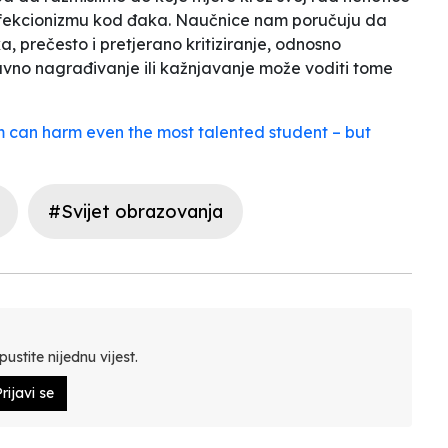
rfekcionizmu kod đaka. Naučnice nam poručuju da
, prečesto i pretjerano kritiziranje, odnosno
avno nagrađivanje ili kažnjavanje može voditi tome
m can harm even the most talented student – but
#Svijet obrazovanja
ustite nijednu vijest.
rijavi se