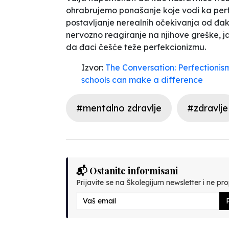
ohrabrujemo ponašanje koje vodi ka pe
postavljanje nerealnih očekivanja od đaka
nervozno reagiranje na njihove greške, j
da đaci češće teže perfekcionizmu.
Izvor:
The Conversation: Perfectionis
schools can make a difference
#mentalno zdravlje
#zdravlje
📬 Ostanite informisani
Prijavite se na Školegijum newsletter i ne prop
P