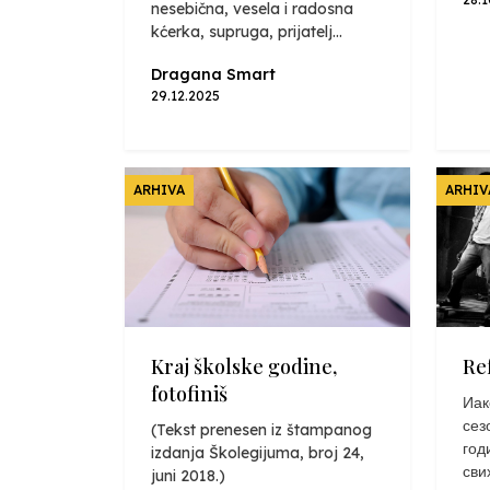
nesebična, vesela i radosna
kćerka, supruga, prijatelj...
Dragana Smart
29.12.2025
ARHIVA
ARHIV
Kraj školske godine,
Re
fotofiniš
Иак
сез
(Tekst prenesen iz štampanog
год
izdanja Školegijuma, broj 24,
сви
juni 2018.)