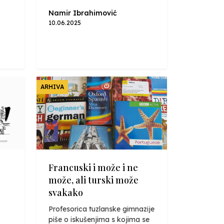
Namir Ibrahimović
10.06.2025
ARHIVA
Francuski i može i ne
može, ali turski može
svakako
Profesorica tuzlanske gimnazije
piše o iskušenjima s kojima se