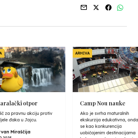
A
ARHIVA
varalački otpor
Camp Nou nauke
ič za pravnu akciju protiv
Ako je svrha maturalnih
jele đaka u Jajcu.
ekskurzija edukativna, onda
se kao konkurencija
van Miraščija
uobičajenim destinacijama
10.2025