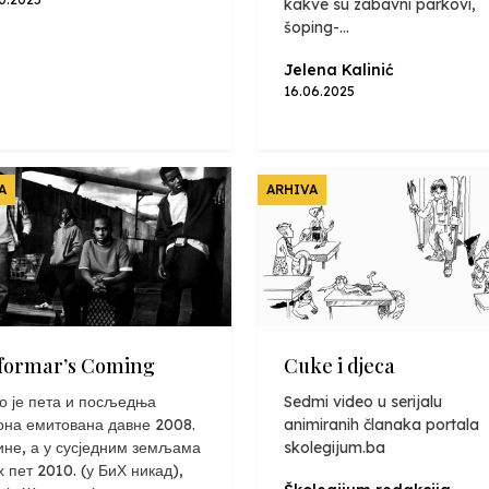
kakve su zabavni parkovi,
šoping-...
Jelena Kalinić
16.06.2025
A
ARHIVA
formar’s Coming
Cuke i djeca
о је пета и посљедња
Sedmi video u serijalu
она емитована давне 2008.
animiranih članaka portala
ине, а у сусједним земљама
skolegijum.ba
х пет 2010. (у БиХ никад),