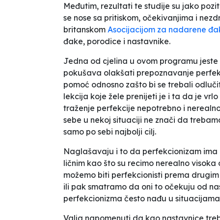
Međutim, rezultati te studije su jako poz
se nose sa pritiskom, očekivanjima i nezd
britanskom
Asocijacijom za nadarene đa
đake, porodice i nastavnike.
Jedna od cjelina u ovom programu jeste 
pokušava olakšati prepoznavanje perfekc
pomoć odnosno zašto bi se trebali odluč
lekcija koje žele prenijeti je i ta da je v
traženje perfekcije nepotrebno i nerealn
sebe u nekoj situaciji ne znači da trebam
samo po sebi najbolji cilj.
Naglašavaju i to da perfekcionizam ima 
ličnim kao što su recimo nerealno visoka 
možemo biti perfekcionisti prema drugim
ili pak smatramo da oni to očekuju od nas
perfekcionizma često nađu u situacijama 
Valja napomenuti da kao nastavnice treb