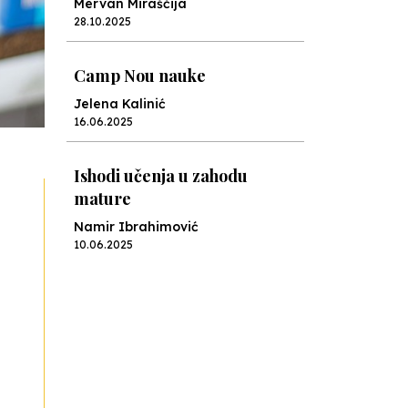
Mervan Miraščija
28.10.2025
Camp Nou nauke
Jelena Kalinić
16.06.2025
Ishodi učenja u zahodu
mature
Namir Ibrahimović
10.06.2025
Kraj školske godine, fotofiniš
Anes Osmić
04.06.2025
Reformar’s Coming