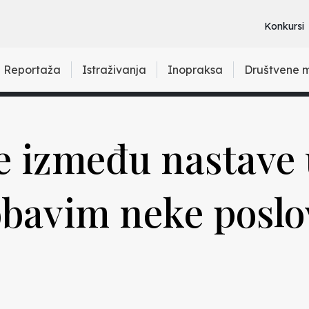
Konkursi
Reportaža
Istraživanja
Inopraksa
Društvene 
e između nastave 
obavim neke poslo