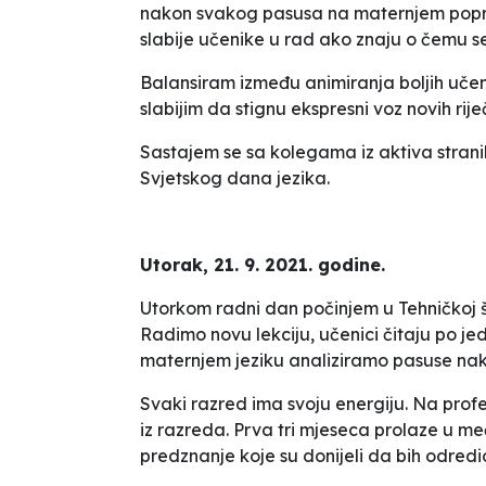
nakon svakog pasusa na maternjem poprič
slabije učenike u rad ako znaju o čemu se
Balansiram između animiranja boljih uč
slabijim da stignu ekspresni voz novih rije
Sastajem se sa kolegama iz aktiva strani
Svjetskog dana jezika.
Utorak, 21. 9. 2021. godine.
Utorkom radni dan počinjem u Tehničkoj šk
Radimo novu lekciju, učenici čitaju po je
maternjem jeziku analiziramo pasuse nak
Svaki razred ima svoju energiju. Na profe
iz razreda. Prva tri mjeseca prolaze u 
predznanje koje su donijeli da bih odred