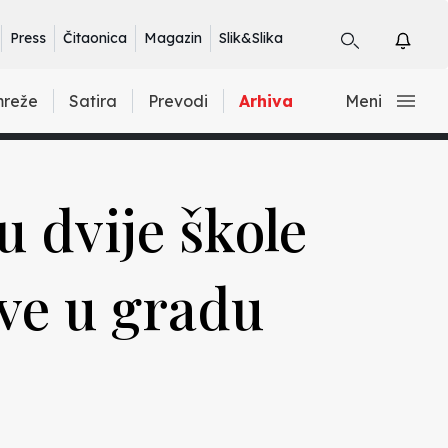
Press
Čitaonica
Magazin
Slik&Slika
mreže
Satira
Prevodi
Arhiva
Meni
u dvije škole
ve u gradu