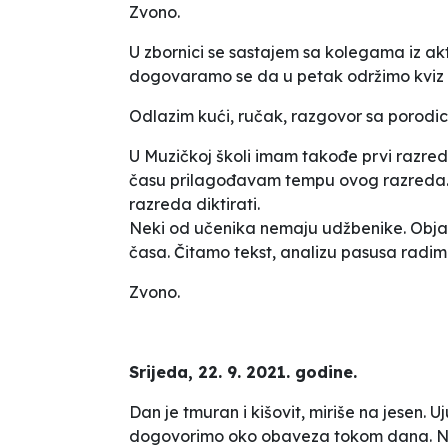
Zvono.
U zbornici se sastajem sa kolegama iz aktiv
dogovaramo se da u petak održimo kviz 
Odlazim kući, ručak, razgovor sa porodic
U Muzičkoj školi imam takođe prvi razred. P
času prilagođavam tempu ovog razreda. St
razreda diktirati.
Neki od učenika nemaju udžbenike. Obja
časa. Čitamo tekst, analizu pasusa radim
Zvono.
Srijeda, 22. 9. 2021. godine.
Dan je tmuran i kišovit, miriše na jesen.
dogovorimo oko obaveza tokom dana. Na