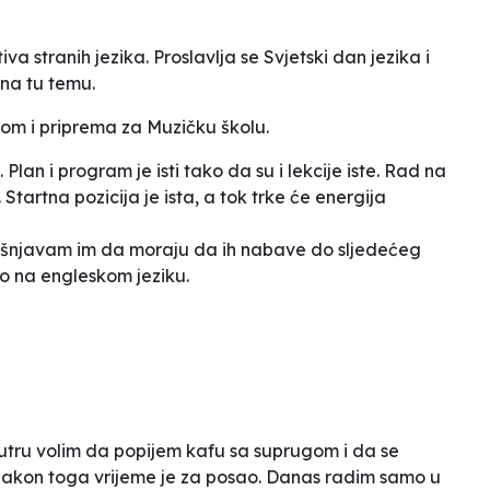
a stranih jezika. Proslavlja se Svjetski dan jezika i
na tu temu.
om i priprema za Muzičku školu.
lan i program je isti tako da su i lekcije iste. Rad na
artna pozicija je ista, a tok trke će energija
šnjavam im da moraju da ih nabave do sljedećeg
o na engleskom jeziku.
 Ujutru volim da popijem kafu sa suprugom i da se
kon toga vrijeme je za posao.
Danas radim samo u