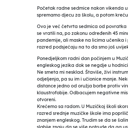
Početak radne sedmice nakon vikenda uvi
spremamo djecu za školu, a potom kreću
Ovo je već četvrta sedmica od povratka
se vratili na, po zakonu određenih 45 min
pandemije, ali maske na licima učenika i 
razred podsjećaju na to da smo još uvije
Ponedjeljkom radni dan počinjem u Muzičk
engleskog jezika dok se negdje u hodnicima
Ne smeta mi nesklad. Štaviše, živi instr
odjeljenja, pa su im i učionice manje. Ne
distance jedno od oružja borbe protiv vi
klaustrofobije. Odbacujem negativne misl
otvoreni.
Krećemo sa radom. U Muzičkoj školi skoro 
razred srednje muzičke škole ima poprili
znanjem engleskog. Trudim se da se šalim
slabije znaju da se više potrude da ga u