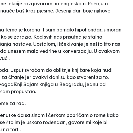
ene lekcije razgovaram na engleskom. Pričaju o
 nauče baš kroz pjesme. Jesenji dan boje njihove
vna tema je korona. I sam pomalo hipohondar, umoran
o se zarazio. Kod svih nas prisutna je stalna
anja nastave. Uostalom, iščekivanje je nešto što nas
m da unesem malo vedrine u konverzaciju. U ovakvom
vući.
a. Usput svraćam do obližnje knjižare koja nudi
a čitanje jer ovakvi dani su kao stvoreni za to.
ovogodišnji Sajam knjiga u Beogradu, jednu od
isam propuštao.
eme za rad.
 trenutke da sa sinom i ćerkom popričam o tome kako
se što im je uskoro rođendan, govore mi koje bi
 na torti.