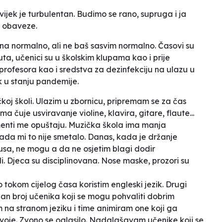
jek je turbulentan. Budimo se rano, supruga i ja
 obaveze.
na normalno
, ali ne baš sasvim normalno. Časovi su
uta, učenici su u školskim klupama kao i prije
profesora kao i sredstva za dezinfekciju na ulazu u
k u stanju pandemije.
oj školi. Ulazim u zbornicu, pripremam se za čas
 čuje usviravanje violine, klavira, gitare, flaute...
umenti me opuštaju. Muzička škola ima manja
kada mi to nije smetalo. Danas, kada je držanje
rusa, ne mogu a da ne osjetim blagi dodir
i. Djeca su disciplinovana. Nose maske, prozori su
tokom cijelog časa koristim engleski jezik. Drugi
čan broj učenika koji se mogu pohvaliti dobrim
 na stranom jeziku i time animiram one koji ga
svoje. Zvono se oglasilo. Nadglašavam učenike koji se