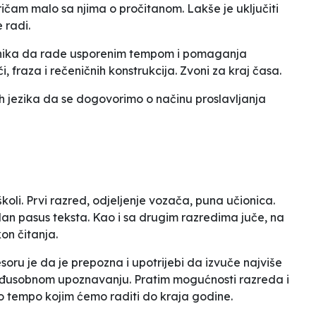
am malo sa njima o pročitanom. Lakše je uključiti
 radi.
enika da rade usporenim tempom i pomaganja
či, fraza i rečeničnih konstrukcija. Zvoni za kraj časa.
h jezika da se dogovorimo o načinu proslavljanja
oli. Prvi razred, odjeljenje vozača, puna učionica.
dan pasus teksta. Kao i sa drugim razredima juče, na
on čitanja.
soru je da je prepozna i upotrijebi da izvuče najviše
međusobnom upoznavanju. Pratim mogućnosti razreda i
io tempo kojim ćemo raditi do kraja godine.