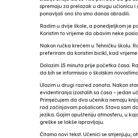
spremaju za prelazak u drugu učionicu i
ponavljali ono što smo danas obradili.
Radim u dvije škole, a ponedjeljkom je 
Koristim to vrijeme da obavim neke poslo
Nakon ručka krećem u Tehničku školu. Ra
preferiram da koristim bicikl, kad vrijem
Dolazim 15 minuta prije početka časa. 
da bih se informisao o školskim novostim
Ulazim u drugi razred zanata. Nakon st
evidentiranja izostalih sa časa – jedan uč
Primjećujem da dva učenika nemaju knji
rad začinjavam pošalicom. Stava sam da vo
jezika. Gajim opušteniju atmosferu, u koj
greške se lakše ispravljaju.
Čitamo novi tekst. Učenici se smjenjuju, oh