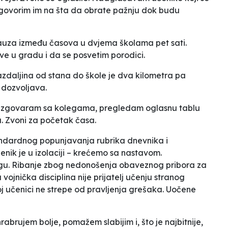
 govorim im na šta da obrate pažnju dok budu
pauza između časova u dvjema školama pet sati.
ve u gradu i da se posvetim porodici.
zdaljina od stana do škole je dva kilometra pa
e dozvoljava.
Razgovaram sa kolegama, pregledam oglasnu tablu
a. Zvoni za početak časa.
andardnog popunjavanja rubrika dnevnika i
enik je u izolaciji – krećemo sa nastavom.
gu.
Ribanje
zbog nedonošenja obaveznog pribora za
jnička disciplina nije prijatelj učenju stranog
oj učenici ne strepe od pravljenja grešaka. Uočene
rabrujem bolje, pomažem slabijim i, što je najbitnije,