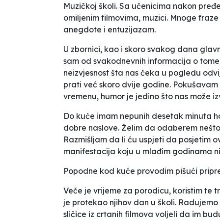
Muzičkoj školi. Sa učenicima nakon pređ
omiljenim filmovima, muzici. Mnoge fraze
anegdote i entuzijazam.
U zbornici, kao i skoro svakog dana gla
sam od svakodnevnih informacija o tome k
neizvjesnost šta nas čeka u pogledu odvij
prati već skoro dvije godine. Pokušava
vremenu, humor je jedino što nas može iz
Do kuće imam nepunih desetak minuta hod
dobre naslove. Želim da odaberem nešto z
Razmišljam da li ću uspjeti da posjetim 
manifestacija koju u mlađim godinama n
Popodne kod kuće
provodim pišući pripr
Veče je vrijeme za porodicu, koristim te
je protekao njihov dan u školi. Radujemo 
sličice iz crtanih filmova voljeli da im budu