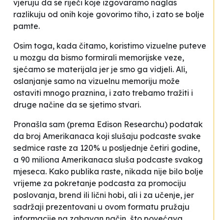
vjeruju da se riječi koje izgovaramo naglas
razlikuju od onih koje govorimo tiho, i zato se bolje
pamte.
Osim toga, kada čitamo, koristimo vizuelne puteve
u mozgu da bismo formirali memorijske veze,
sjećamo se materijala jer je smo ga vidjeli. Ali,
oslanjanje samo na vizuelnu memoriju može
ostaviti mnogo praznina, i zato trebamo tražiti i
druge načine da se sjetimo stvari.
Pronašla sam (prema Edison Researchu) podatak
da broj Amerikanaca koji slušaju podcaste svake
sedmice raste za 120% u posljednje četiri godine,
a 90 miliona Amerikanaca sluša podcaste svakog
mjeseca. Kako publika raste, nikada nije bilo bolje
vrijeme za pokretanje podcasta za promociju
poslovanja, brend ili lični hobi, ali i za učenje, jer
sadržaji prezentovani u ovom formatu pružaju
informacije na zabavan način, što povećava