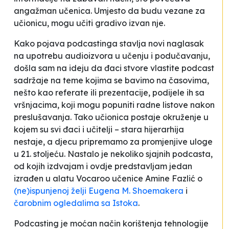
angažman učenica. Umjesto da budu vezane za
učionicu, mogu učiti gradivo izvan nje.
Kako pojava podcastinga stavlja novi naglasak
na upotrebu audioizvora u učenju i podučavanju,
došla sam na ideju da đaci stvore vlastite podcast
sadržaje na teme kojima se bavimo na časovima,
nešto kao referate ili prezentacije, podijele ih sa
vršnjacima, koji mogu popuniti radne listove nakon
preslušavanja. Tako učionica postaje okruženje u
kojem su svi đaci i učitelji – stara hijerarhija
nestaje, a djecu pripremamo za promjenjive uloge
u 21. stoljeću. Nastalo je nekoliko sjajnih podcasta,
od kojih izdvajam i ovdje predstavljam jedan
izrađen u alatu Vocaroo učenice Amine Fazlić o
(ne)ispunjenoj želji Eugena M. Shoemakera
i
čarobnim ogledalima sa Istoka
.
Podcasting je moćan način korištenja tehnologije