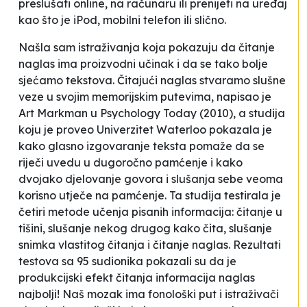
preslušati online, na računaru ili prenijeti na uređaj
kao što je iPod, mobilni telefon ili slično.
Našla sam istraživanja koja pokazuju da čitanje
naglas ima
proizvodni učinak
i da se tako bolje
sjećamo tekstova.
Čitajući naglas stvaramo slušne
veze u svojim memorijskim putevima
, napisao je
Art Markman u
Psychology Today
(2010), a studija
koju je proveo Univerzitet Waterloo pokazala je
kako glasno izgovaranje teksta pomaže da se
riječi uvedu u dugoročno pamćenje i kako
dvojako djelovanje govora i slušanja sebe veoma
korisno utječe na pamćenje. Ta studija testirala je
četiri metode učenja pisanih informacija: čitanje u
tišini, slušanje nekog drugog kako čita, slušanje
snimka vlastitog čitanja i čitanje naglas. Rezultati
testova sa 95 sudionika pokazali su da je
produkcijski efekt čitanja informacija naglas
najbolji! Naš mozak ima fonološki put i istraživači