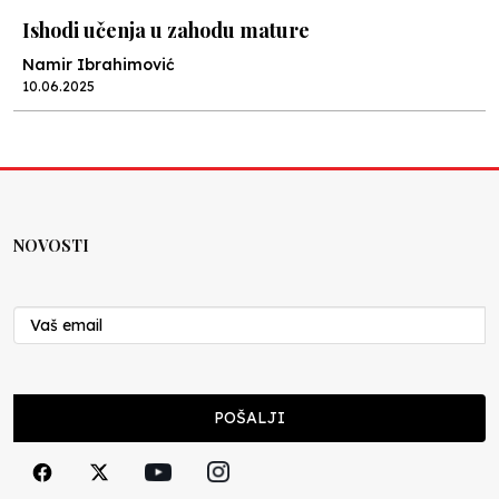
Ishodi učenja u zahodu mature
Namir Ibrahimović
10.06.2025
Kraj školske godine, fotofiniš
Anes Osmić
04.06.2025
NOVOSTI
Reformar’s Coming
Nenad Veličković
29.10.2024
Cuke i djeca
POŠALJI
Školegijum redakcija
06.12.2023