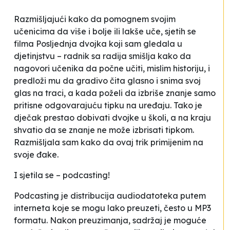
Razmišljajući kako da pomognem svojim
učenicima da više i bolje ili lakše uče, sjetih se
filma
Posljednja dvojka
koji sam gledala u
djetinjstvu – radnik sa radija smišlja kako da
nagovori učenika da počne učiti, mislim historiju, i
predloži mu da gradivo čita glasno i snima svoj
glas na traci, a kada poželi da izbriše znanje samo
pritisne odgovarajuću tipku na uređaju. Tako je
dječak prestao dobivati dvojke u školi, a na kraju
shvatio da se znanje ne može izbrisati tipkom.
Razmišljala sam kako da ovaj
trik
primijenim na
svoje đake.
I sjetila se – podcasting!
Podcasting je distribucija audiodatoteka putem
interneta koje se mogu lako preuzeti, često u MP3
formatu. Nakon preuzimanja, sadržaj je moguće