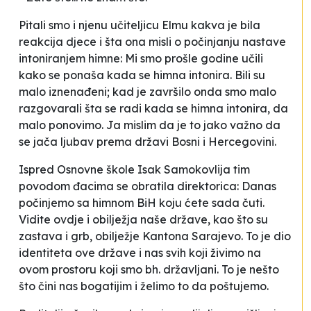
Pitali smo i njenu učiteljicu Elmu kakva je bila
reakcija djece i šta ona misli o počinjanju nastave
intoniranjem himne:
Mi smo prošle godine učili
kako se ponaša kada se himna intonira. Bili su
malo iznenađeni; kad je završilo onda smo malo
razgovarali šta se radi kada se himna intonira, da
malo ponovimo. Ja mislim da je to jako važno da
se jača ljubav prema državi Bosni i Hercegovini
.
Ispred Osnovne škole
Isak Samokovlija
tim
povodom đacima se obratila direktorica:
Danas
počinjemo sa himnom BiH koju ćete sada čuti.
Vidite ovdje i obilježja naše države, kao što su
zastava i grb, obilježje Kantona Sarajevo. To je dio
identiteta ove države i nas svih koji živimo na
ovom prostoru koji smo bh. državljani. To je nešto
što čini nas bogatijim i želimo to da poštujemo
.