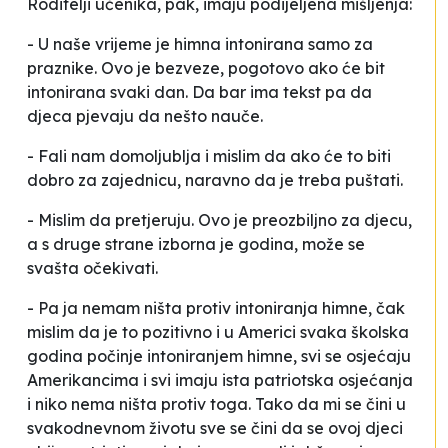
Roditelji učenika, pak, imaju podijeljena mišljenja:
- U naše vrijeme je himna intonirana samo za
praznike. Ovo je bezveze, pogotovo ako će bit
intonirana svaki dan. Da bar ima tekst pa da
djeca pjevaju da nešto nauče.
- Fali nam domoljublja i mislim da ako će to biti
dobro za zajednicu, naravno da je treba puštati.
- Mislim da pretjeruju. Ovo je preozbiljno za djecu,
a s druge strane izborna je godina, može se
svašta očekivati.
- Pa ja nemam ništa protiv intoniranja himne, čak
mislim da je to pozitivno i u Americi svaka školska
godina počinje intoniranjem himne, svi se osjećaju
Amerikancima i svi imaju ista patriotska osjećanja
i niko nema ništa protiv toga. Tako da mi se čini u
svakodnevnom životu sve se čini da se ovoj djeci