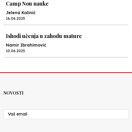
Camp Nou nauke
Jelena Kalinić
16.06.2025
Ishodi učenja u zahodu mature
Namir Ibrahimović
10.06.2025
Kraj školske godine, fotofiniš
Anes Osmić
04.06.2025
NOVOSTI
Reformar’s Coming
Nenad Veličković
29.10.2024