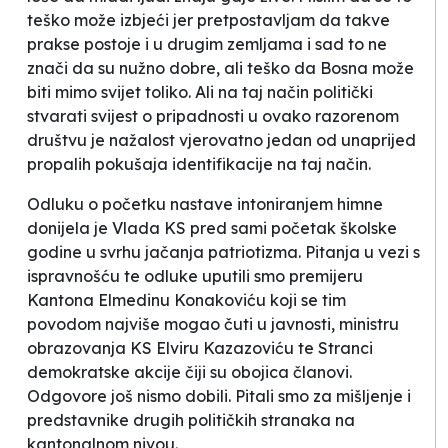
teško može izbjeći jer pretpostavljam da takve
prakse postoje i u drugim zemljama i sad to ne
znači da su nužno dobre, ali teško da Bosna može
biti mimo svijet toliko. Ali na taj način politički
stvarati svijest o pripadnosti u ovako razorenom
društvu je nažalost vjerovatno jedan od unaprijed
propalih pokušaja identifikacije na taj način.
Odluku o početku nastave intoniranjem himne
donijela je Vlada KS pred sami početak školske
godine u svrhu jačanja patriotizma. Pitanja u vezi s
ispravnošću te odluke uputili smo premijeru
Kantona Elmedinu Konakoviću koji se tim
povodom najviše mogao čuti u javnosti, ministru
obrazovanja KS Elviru Kazazoviću te Stranci
demokratske akcije čiji su obojica članovi.
Odgovore još nismo dobili. Pitali smo za mišljenje i
predstavnike drugih političkih stranaka na
kantonalnom nivou.