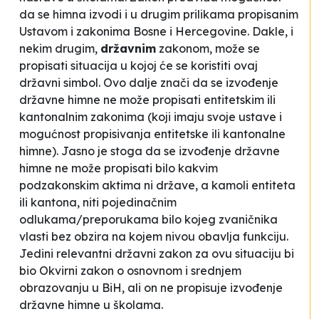
da se himna izvodi i
u drugim prilikama propisanim
Ustavom i zakonima Bosne i Hercegovine
. Dakle, i
nekim drugim,
državnim
zakonom, može se
propisati situacija u kojoj će se koristiti ovaj
državni simbol. Ovo dalje znači da se izvođenje
državne himne ne može propisati entitetskim ili
kantonalnim zakonima (koji imaju svoje ustave i
mogućnost propisivanja entitetske ili kantonalne
himne). Jasno je stoga da se izvođenje državne
himne ne može propisati bilo kakvim
podzakonskim aktima ni države, a kamoli entiteta
ili kantona, niti pojedinačnim
odlukama/preporukama bilo kojeg zvaničnika
vlasti bez obzira na kojem nivou obavlja funkciju.
Jedini relevantni državni zakon za ovu situaciju bi
bio Okvirni zakon o osnovnom i srednjem
obrazovanju u BiH, ali on ne propisuje izvođenje
državne himne u školama
.