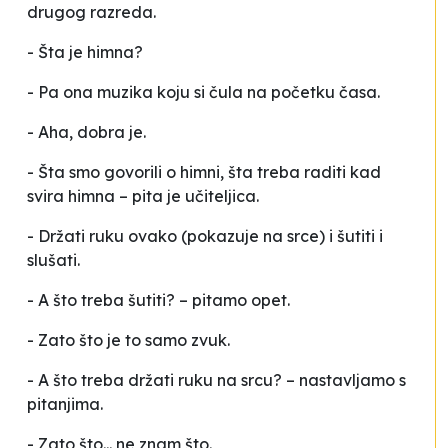
drugog razreda.
- Šta je himna?
- Pa ona muzika koju si čula na početku časa.
- Aha, dobra je.
- Šta smo govorili o himni, šta treba raditi kad
svira himna – pita je učiteljica.
- Držati ruku ovako (pokazuje na srce) i šutiti i
slušati.
- A što treba šutiti? – pitamo opet.
- Zato što je to samo zvuk.
- A što treba držati ruku na srcu? – nastavljamo s
pitanjima.
- Zato što... ne znam što.