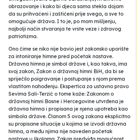
obrazovanje i kako bi djeca sama stekla dojam
da su prihvaćeni i zaštićeni prije svega, a sve to
omogućuje država. I to je, po mom mišljenju,
najbolji način stvaranja te vrste veze i zdravog
patriotizma.
Ono čime se niko nije bavio jest zakonsko uporište
za intoniranje himne pred početak nastave.
Državna himna je simbol države i, kao takva, ima
svoj zakon, Zakon o državnoj himni BiH, da bi se
spriječilo poigravanje i postupanje s njom prema
vlastitom nahođenju. Ekspertica za ustavno pravo
Sevima Sali-Terzić o tome kaže:
Zakonom o
državnoj himni Bosne i Hercegovine utvrđena je
državna himna i propisana je njena upotreba kao
simbola države. Članom 5 ovog zakona eksplicitno
su propisane situacije u kojima se izvodi državna
himna, a među njima nije naveden početak
nastave u školama. Zakon predviđa mogućnost