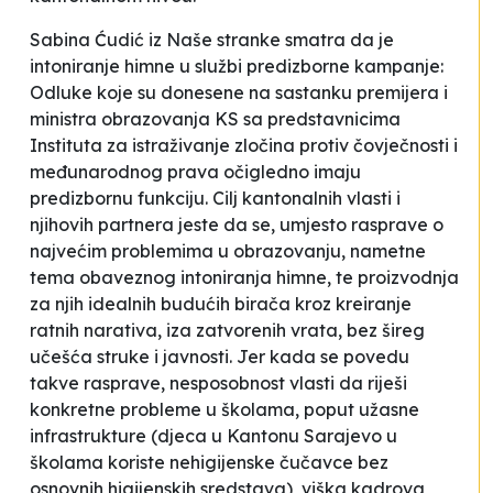
Sabina Ćudić iz Naše stranke smatra da je
intoniranje himne u službi predizborne kampanje:
Odluke koje su donesene na sastanku premijera i
ministra obrazovanja KS sa predstavnicima
Instituta za istraživanje zločina protiv čovječnosti i
međunarodnog prava očigledno imaju
predizbornu funkciju. Cilj kantonalnih vlasti i
njihovih partnera jeste da se, umjesto rasprave o
najvećim problemima u obrazovanju, nametne
tema obaveznog intoniranja himne, te proizvodnja
za njih idealnih budućih birača kroz kreiranje
ratnih narativa, iza zatvorenih vrata, bez šireg
učešća struke i javnosti. Jer kada se povedu
takve rasprave, nesposobnost vlasti da riješi
konkretne probleme u školama, poput užasne
infrastrukture (djeca u Kantonu Sarajevo u
školama koriste nehigijenske čučavce bez
osnovnih higijenskih sredstava), viška kadrova