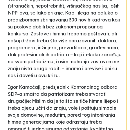
(stranačkih, nepotrebnih), vršnjačkog nasilja, loših
NPP-ova, se lako prikrije. Kao i ilegalna odluka o
predizbornom zbrinjavanju 300 novih kadrova koji
su poslove dobili bez zakonom propisanog
konkursa. Zastave i himnu trebamo poštovati, ali
našoj državi treba što više obrazovanih doktora,
programera, inžinjera, prevodilaca, građevinaca,
dok profesionalnih
patriota
– koji itekako zarađuju
na svom patriotizmu, i osim mahanja zastavom ne
znaju ništa drugo raditi – imamo i previše i oni su
nas i doveli u ovu krizu
.
Igor Kamočaji, predsjednik Kantonalnog odbora
SDP-a smatra da patriotizam treba stvarati
drugačije:
Mislim da je to što se tiče himne lijepo i
treba djecu učiti da znaju, vole i poštuju simbole
svoje domovine, međutim, pored tog intoniranja
himne generacijama koje odrastaju treba
omogućiti jedno sigurno odrastanje, kvalitetno