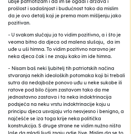
ubije patriotizam i da im se ogadi i država i
prošlost i sadašnjost i budućnost tako da mislim
da je ovo detalj koji je prema mom mišljenju jako
pozitivan.
- U svakom slučaju ja to vidim pozitivno, a i što je
veoma bitno da djeca od malena slušaju, da im
uđe u uši himna. To vidim pozitivno naravno jer
neka djeca čak i ne znaju kako im ide himna.
- Nisam baš neki ljubitelj tih patriotskih načina
stvaranja nekih ideoloških potomaka koji bi trebali
sutra da nedajbože ponovo uđu u neke sukobe ili
ratove pod bilo čijom zastavom tako da me
jednostavno zastava i ta neka indoktrinacija
podsjeća na neku vrstu indoktrinacije koju u
principu djeca usvajaju vrlo nesvjesno i benigno, a
najčešće se iza toga krije neka politička
konstrukcija. S druge strane ne vidim nužno ništa
loše da mladi ljudi znaju gdje žive. Mislim da se to