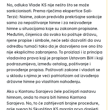
No, odluka Vlade KS nije nešto što se može
sankcionisati. Prema riječima ekspertice Sali-
Terzić:
Naime, zakon predviđa prekršajne sankcije
samo za
nepoštivanje himne
i za
neizvođenje
himne
u situacijama koje su zakonom propisane.
Međutim, činjenica da svako ko poštuje državu,
njene propise i simbole, neće sebi dozvoliti da ovu
odredbu tumači tako da je dozvoljeno sve ono što
nije eksplicitno zabranjeno. To proizlazi i iz principa
vladavina prava koji je propisan Ustavom BiH i koji
podrazumijeva, između ostalog, poštivanje i
provođenje propisa. Poštovati zakone i vladati se
u skladu s njima je veći patriotizam od izvođenja
državne himne po vlastitom nahođenju
.
Ako u Kantonu Sarajevo žele počinjati nastavu
himnom, onda to mora biti himna Kantona
Sarajevo. No, to će zahtijevati brojne procedure,
prije svega bi Skupština KS morala prvo donijeti