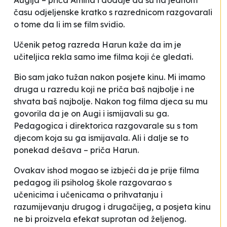
Augija –
priča Amina i dodaje da su
na jednom
času odjeljenske kratko s razredn
icom razgovarali
o tome da li im se film svidio.
Učenik petog razreda Harun kaže da im je
učiteljica rekla samo ime filma koji će gledati.
Bio sam jako tužan nakon posjete kinu.
Mi imamo
druga u razredu koji ne priča baš najbolje i ne
shvata baš najbolje. Nakon tog filma djeca su mu
govorila da je on Augi i ismijavali su ga.
Pedagogica i direktorica razgovarale su s tom
djecom koja su ga ismijavala. Ali i dalje se to
ponekad dešava –
priča Harun
.
Ovakav ishod mogao se izbjeći da je prije filma
pedagog ili psiholog škole razgovarao s
učenicima i učenicama o prihvatanju i
razumijevanju drugog i drugačijeg, a posjeta kinu
ne bi proizvela efekat suprotan od željenog.