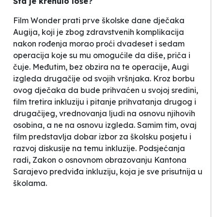
Šta je krenulo loše?
Film
Wonder
prati prve školske dane dječaka
Augija, koji je zbog zdravstvenih komplikacija
nakon rođenja morao proći dvadeset i sedam
operacija koje su mu omogućile da diše, priča i
čuje. Međutim, bez obzira na te operacije, Augi
izgleda drugačije od svojih vršnjaka. Kroz borbu
ovog dječaka da bude prihvaćen u svojoj sredini,
film tretira inkluziju i pitanje prihvatanja drugog i
drugačijeg, vrednovanja ljudi na osnovu njihovih
osobina, a ne na osnovu izgleda. Samim tim, ovaj
film predstavlja dobar izbor za školsku posjetu i
razvoj diskusije na temu inkluzije. Podsjećanja
radi, Zakon o osnovnom obrazovanju Kantona
Sarajevo predviđa inkluziju, koja je sve prisutnija u
školama.