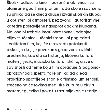
Školski odlasci u kino ili pozorište aktivnosti su
planirane godišnjim planom rada škole i savršena
su prilika da se djeca druže i izvan školskih klupa,
u opuštenijoj atmosferi, bez zvona i autoritativne
katedre postavljene nasuprot đačkim klupama.
No, one bi trebale imati obrazovne i odgojne
ciljeve: učenice i učenici trebali bi pogledati
kvalitetan film, koji će u razredu potaknuti
diskusiju i koji je povezan s gradivom različitih
predmeta, kao što su historija, likovna kultura,
maternji jezik, muzička kultura i slično, a sve u
zavisnosti od teme koju film obrađuje. S odgojno-
obrazovnog aspekta to je prilika da djeca
praktično upotrijebe znanje o filmskoj umjetnosti,
stečeno na časovima medijske kulture u okviru
maternjeg jezika i pokažu razumijevanje teorije.