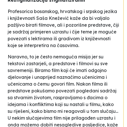
Restigmatizacija stigmatiziranih
Profesorica bosanskog, hrvatskog i srpskog jezika
i književnosti Saša Knežević kaže da bi valjalo
pažljivo birati filmove, ali i pozorišne predstave, čiji
je sadržaj primjeren uzrastu i čije teme je moguće
povezati s lektirama ili gradivom iz književnosti
koje se interpretira na časovima.
Naravno, to je često nemoguća misija jer su
tekstovi zastarjeli, a predstave i filmovi su sve
savremeniji. Biramo film koji će imati odgojno
djelovanje i unaprijed naznačimo učenicima i
učenicama o čemu govori film. Nakon filma ili
predstave pokušamo povezati pogledani sadržaj
sa stvarnim životom, raspravljamo s đacima o
idejama i konfliktima koji su nastali u filmu, kako
su riješeni, kako bismo mi reagovali u tom slučaju...
U nekim slučajevima film nije prilagođen uzrastu i
onda možemo dobiti nesagledive posljedice
, kaže