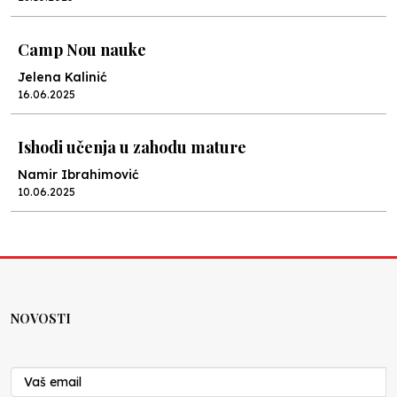
Camp Nou nauke
Jelena Kalinić
16.06.2025
Ishodi učenja u zahodu mature
Namir Ibrahimović
10.06.2025
Kraj školske godine, fotofiniš
Anes Osmić
04.06.2025
NOVOSTI
Reformar’s Coming
Nenad Veličković
29.10.2024