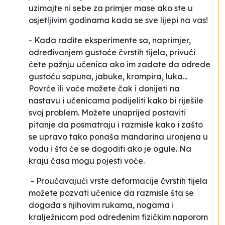
uzimajte ni sebe za primjer mase ako ste u
osjetljivim godinama kada se sve lijepi na vas!
- Kada radite eksperimente sa, naprimjer,
određivanjem gustoće čvrstih tijela, privući
ćete pažnju učenica ako im zadate da odrede
gustoću sapuna, jabuke, krompira, luka...
Povrće ili voće možete čak i donijeti na
nastavu i učenicama podijeliti kako bi riješile
svoj problem. Možete unaprijed postaviti
pitanje da posmatraju i razmisle kako i zašto
se upravo tako ponaša mandarina uronjena u
vodu i šta će se dogoditi ako je ogule. Na
kraju časa mogu pojesti voće.
- Proučavajući vrste deformacije čvrstih tijela
možete pozvati učenice da razmisle šta se
događa s njihovim rukama, nogama i
kralježnicom pod određenim fizičkim naporom