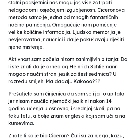
stalni podsjetnici nas mogu još više zatrpati
nelagodom i osjećajem izgubljenosti. Ciceronova
metoda samo je jedna od mnogih fantastičnih
načina pamćenja. Omogućuje nam pamćenje
velike količine informacija. Ljudska memorija je
nevjerovatna, naučnici i dalje pokušavaju riješiti
njene misterije.
Aktivnost sam počela nizom zanimljivih pitanja:
Da
li ste znali da je arheolog Heinrich Schliemann
mogao naučiti strani jezik za šest sedmica?
U
razredu smijeh:
Ma daaaj... Kakooo???
Prešutjela sam činjenicu da sam se i ja to upitala
jer nisam naučila njemački jezik ni nakon 14
godina učenja u osnovnoj i srednjoj školi, pa na
fakultetu, a bolje znam engleski koji sam učila na
kursevima.
Znate li ko je bio Ciceron?
Čuli su
za njega, kažu,