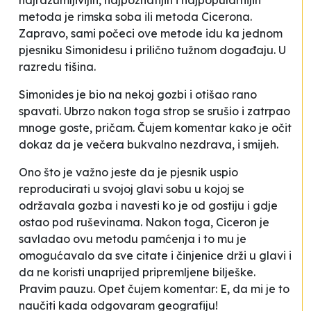
najrazumljivijih, najpoznatijih i najpopularnijih
metoda je rimska soba ili metoda Cicerona.
Zapravo, sami počeci ove metode idu ka jednom
pjesniku Simonidesu i prilično tužnom događaju
. U
razredu tišina.
Simonides je bio na nekoj gozbi i otišao rano
spavati. Ubrzo nakon toga strop se srušio i zatrpao
mnoge goste
, pričam. Čujem komentar kako je očit
dokaz da je večera bukvalno nezdrava, i smijeh.
Ono što je važno jeste da je pjesnik uspio
reproducirati
u svojoj glavi sobu u kojoj se
održavala gozba i navesti ko je od gostiju i gdje
ostao pod ruševinama. Nakon toga, Ciceron je
savladao ovu metodu pamćenja i to mu je
omogućavalo da sve citate i činjenice drži u glavi i
da ne koristi unaprijed pripremljene bilješke
.
Pravim pauzu. Opet čujem komentar:
E, da mi je to
naučiti kada odgovaram geografiju!