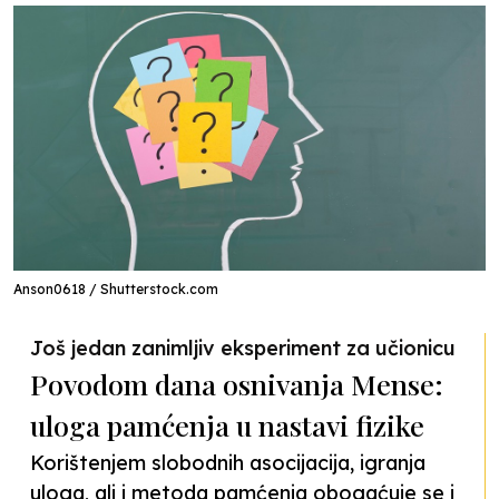
Anson0618 / Shutterstock.com
Još jedan zanimljiv eksperiment za učionicu
Povodom dana osnivanja Mense:
uloga pamćenja u nastavi fizike
Korištenjem slobodnih asocijacija, igranja
uloga, ali i metoda pamćenja obogaćuje se i