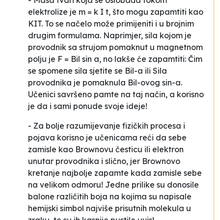
- Masa tvari koja se oslobađa tokom
elektrolize je
m = k I t
, što mogu zapamtiti kao
KIT. To se načelo može primijeniti i u brojnim
drugim formulama. Naprimjer, sila kojom je
provodnik sa strujom pomaknut u magnetnom
polju je
F = Bil sin a
, no lakše će zapamtiti:
Čim
se spomene sila sjetite se Bil-a
ili
Sila
provodnika je pomaknula Bil-ovog sin-a
.
Učenici savršeno pamte na taj način, a korisno
je da i sami ponude svoje ideje!
- Za bolje razumijevanje fizičkih procesa i
pojava korisno je učenicama reći da sebe
zamisle kao Brownovu česticu ili elektron
unutar provodnika i slično, jer Brownovo
kretanje najbolje zapamte kada zamisle sebe
na velikom odmoru! Jedne prilike su donosile
balone različitih boja na kojima su napisale
hemijski simbol najviše prisutnih molekula u