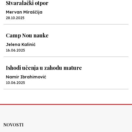
Stvaralački otpor
Mervan Miraščija
28.10.2025
Camp Nou nauke
Jelena Kalinić
16.06.2025
Ishodi učenja u zahodu mature
Namir Ibrahimović
10.06.2025
Kraj školske godine, fotofiniš
Anes Osmić
04.06.2025
NOVOSTI