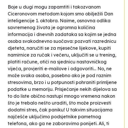
Boje u dugi mogu zapamtiti i takozvanom
Ciceronovom metodom kojom smo obilježili
Dan
inteligencije
1. oktobra. Naime, osnovna odlika
savremenog života je ogromna količina
informacija i dnevnih zadataka sa kojim se jedna
osoba svakodnevno suočava: pozvati razrednicu
djeteta, naručiti se za mjesečne lijekove, kupiti
namirnice za ručak i večeru, uključiti se u trening,
platiti račune, otići na sjednicu nastavničkog
vijeća, provjeriti e-mailove i odgovoriti… No, ne
može svaka osoba, posebno ako je pod raznim
stresovima, brzo i u potpunosti pohraniti primljene
podatke u memoriju. Prisjećanje nekih dijelova sa
to do
liste obično nastupi mnogo vremena nakon
što je trebalo nešto uraditi, što može proizvesti
dodatni stres, čak paniku! U takvim situacijama
najčešće uključimo podsjetnike pametnog
telefona, ako ga ne zaboravimo ponijeti. Ali, ti