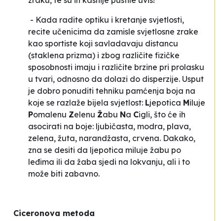
zraku, te su ih kasnije pustile uvis!
- Kada radite optiku i kretanje svjetlosti,
recite učenicima da zamisle svjetlosne zrake
kao sportiste koji savladavaju distancu
(staklena prizma) i zbog različite fizičke
sposobnosti imaju i različite brzine pri prolasku
u tvari, odnosno da dolazi do disperzije. Usput
je dobro ponuditi tehniku pamćenja boja na
koje se razlaže bijela svjetlost:
L
jepotica
M
iluje
P
omalenu
Z
elenu
Ž
abu
N
a
C
igli
, što će ih
asocirati na boje: ljubičasta, modra, plava,
zelena, žuta, narandžasta, crvena. Dakako,
zna se desiti da
ljepotica miluje žabu po
leđima
ili da
žaba sjedi na lokvanju
, ali i to
može biti zabavno.
Ciceronova metoda