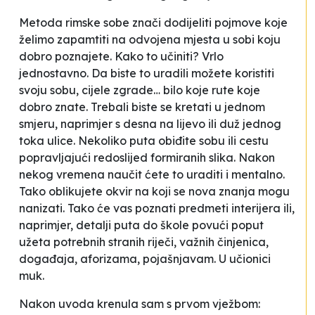
Metoda rimske sobe znači dodijeliti pojmove koje
želimo zapamtiti na odvojena mjesta u sobi koju
dobro poznajete. Kako to učiniti? Vrlo
jednostavno. Da biste to uradili možete koristiti
svoju sobu, cijele zgrade… bilo koje rute koje
dobro znate. Trebali biste se kretati u jednom
smjeru, naprimjer s desna na lijevo ili duž jednog
toka ulice. Nekoliko puta obiđite sobu ili cestu
popravljajući redoslijed formiranih slika. Nakon
nekog vremena naučit ćete to uraditi i mentalno.
Tako oblikujete
okvir
na koji se nova znanja mogu
nanizati. Tako će vas poznati predmeti interijera ili,
naprimjer, detalji puta do škole povući poput
užeta potrebnih stranih riječi, važnih činjenica,
događaja, aforizama
, pojašnjavam. U učionici
muk.
Nakon uvoda krenula sam s prvom vježbom: