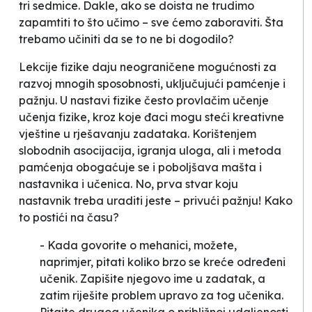
tri sedmice. Dakle, ako se doista ne trudimo
zapamtiti to što učimo – sve ćemo zaboraviti. Šta
trebamo učiniti da se to ne bi dogodilo?
Lekcije fizike daju neograničene mogućnosti za
razvoj mnogih sposobnosti, uključujući pamćenje i
pažnju. U nastavi fizike često provlačim
učenje
učenja fizike
, kroz koje đaci mogu steći kreativne
vještine u rješavanju zadataka. Korištenjem
slobodnih asocijacija, igranja uloga, ali i metoda
pamćenja obogaćuje se i poboljšava mašta i
nastavnika i učenica. No, prva stvar koju
nastavnik treba uraditi jeste – privući pažnju! Kako
to postići na času?
- Kada govorite o mehanici, možete,
naprimjer, pitati koliko brzo se kreće određeni
učenik. Zapišite njegovo ime u zadatak, a
zatim riješite problem upravo za tog učenika.