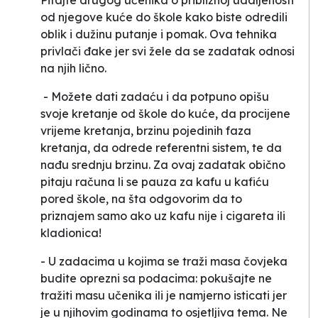
Pitajte drugog učenika o približnoj udaljenosti
od njegove kuće do škole kako biste odredili
oblik i dužinu putanje i pomak. Ova tehnika
privlači đake jer svi žele da se zadatak odnosi
na njih lično.
- Možete dati zadaću i da potpuno opišu
svoje kretanje od škole do kuće, da procijene
vrijeme kretanja, brzinu pojedinih faza
kretanja, da odrede referentni sistem, te da
nađu srednju brzinu. Za ovaj zadatak obično
pitaju računa li se pauza za kafu u kafiću
pored škole, na šta odgovorim da to
priznajem samo ako uz kafu nije i cigareta ili
kladionica!
- U zadacima u kojima se traži masa čovjeka
budite oprezni sa podacima: pokušajte ne
tražiti masu učenika ili je namjerno isticati jer
je u njihovim godinama to osjetljiva tema. Ne