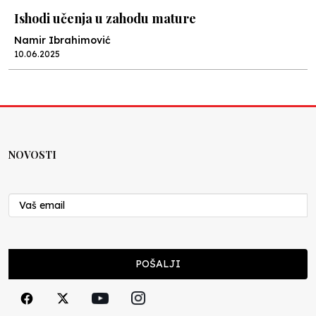
Ishodi učenja u zahodu mature
Namir Ibrahimović
10.06.2025
Kraj školske godine, fotofiniš
Anes Osmić
04.06.2025
NOVOSTI
Reformar’s Coming
Nenad Veličković
29.10.2024
Cuke i djeca
POŠALJI
Školegijum redakcija
06.12.2023