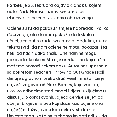
Forbes
je 28. februara objavio članak u kojem
autor Nick Morrison iznosi sve prednosti
izbacivanja ocjena iz sistema obrazovanja.
Ocjene su tu da pokažu/izmjere napredak i koliko
đaci znaju, ali i da nam pokažu da li škola i
učitelji/ce dobro rade svoj posao. Međutim, autor
teksta tvrdi da nam ocjene ne mogu pokazati šta
neki od naših đaka znaju. One nam ne mogu
pokazati ukoliko nešto nije uredu ili na koji način
možemo pomoći nekom đaku. Autor nas upoznaje
sa pokretom
Teachers
Throwing Out Grades
koji
djeluje uglavnom preko društvenih mreža i čiji je
najveći zagovarač Mark Barnes, koji tvrdi da,
ukoliko odbacimo stari model i djecu uključimo u
diskusiju o obrazovanju, djeca će više željeti da
uče jer brojeve i slova koji služe kao ocjene ona
najčešće doživljavaju kao neku vrstu kazne.
Umjesto toga, kaže on, trebamo im dati priliku da