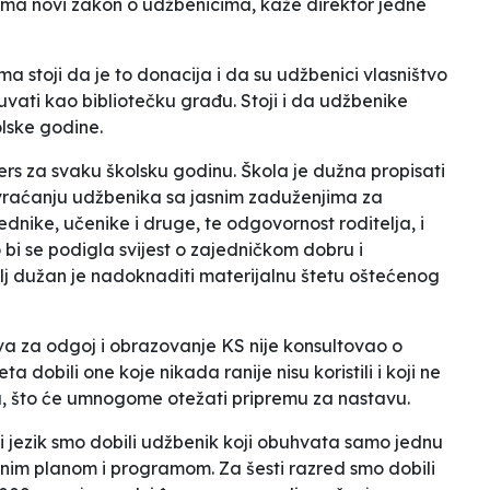
 ima novi zakon o udžbenicima
, kaže direktor jedne
ma stoji da je to
donacija i da su udžbenici vlasništvo
 čuvati kao bibliotečku građu
. Stoji i da
udžbenike
olske godine.
ers za svaku školsku godinu. Škola je dužna propisati
i vraćanju udžbenika sa jasnim zaduženjima za
dnike, učenike i druge, te odgovornost roditelja, i
i se podigla svijest o zajedničkom dobru i
j dužan je nadoknaditi materijalnu štetu oštećenog
stva za odgoj i obrazovanje KS nije konsultovao o
meta
dobili one koje nikada ranije nisu koristili i koji ne
 što će umnogome otežati pripremu za nastavu.
ni jezik smo dobili udžbenik koji obuhvata samo jednu
nim planom i programom. Za šesti razred smo dobili