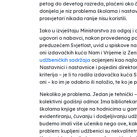
petog do devetog razreda, plaćeni oko č
donijela je niz problema školama i nastav
prosvjetari nikada ranije nisu koristili.
Iako u izvještaju Ministarstva za odgoj i
ugovori o nabavci, nakon provedenog po
preduzećem
Svjetlost
, uvid u spiskove 
oni izdavačkih kuća
Nam
i
Vrijeme
iz Zeni
udžbeničkih sadržaja
ocijenjeni kao najlo
Nastavnici i nastavnice i pojedini direktor
kriterija – je li to radila izdavačka kuća
S
oni – ko im je odobrio ili naložio, te ko j
Nekoliko je problema. Jedan je tehnički –
kolektivni godišnji odmor. Ima bibliotekara
školama knjige stoje na hodnicima u gom
evidentiranju, čuvanju i dodjeljivanju 
budemo imali više učenika nego ove, kak
problem: kupljeni udžbenici su nekvalitetn