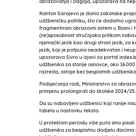
obrazovanja i odgoja, upozorava na nepr
Kanton Sarajevo je donio zakonske propi
udžbeničku politiku, što će dodatno ugrozi
fragmentirani obrazovni sistem u Bosni i 
(ne)sposobnost stručnjaka prilikom nab
njemački jezik kao drugi strani jezik, za ko
jezik, koji je potpuno neadekvatan i neup
upozorava Sivro u izjavi za portal
index.
udžbenika za starije osnovce, oko 16.00
razreda, ostaje bez besplatnih udžbenika
Podsjećanja radi, Ministarstvo za obrazov
primjenu prolongirali do školske 2024/25.
Da su nabavljeni udžbenici koji ranije ni
tabela u nastavku teksta.
U proteklom periodu više puta smo pisali M
udžbenika za besplatnu dodjelu đacima (ko