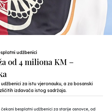
splatni udžbenici
ža od 4 miliona KM –
ka
 udžbenici za istu vjeronauku, a za bosanski
ličitih izdavača istog sadržaja.
 čekani besplatni udžbenici za starije osnovce, od