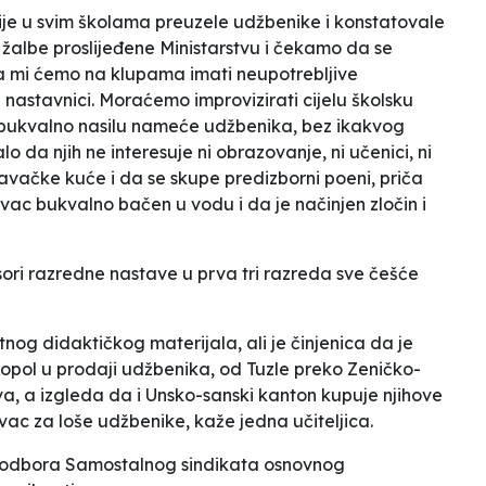
ije u svim školama preuzele udžbenike i konstatovale
žalbe proslijeđene Ministarstvu i čekamo da se
 a mi ćemo na klupama imati neupotrebljive
i nastavnici. Moraćemo improvizirati cijelu školsku
m bukvalno nasilu nameće udžbenika, bez ikakvog
 da njih ne interesuje ni obrazovanje, ni učenici, ni
avačke kuće i da se skupe predizborni poeni
, priča
ac bukvalno bačen u vodu i da je načinjen zločin i
ori razredne nastave u prva tri razreda sve češće
og didaktičkog materijala, ali je činjenica da je
opol u prodaji udžbenika, od Tuzle preko Zeničko-
, a izgleda da i Unsko-sanski kanton kupuje njihove
ovac za loše udžbenike
, kaže jedna učiteljica.
g odbora Samostalnog sindikata osnovnog