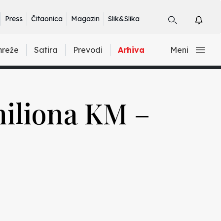
Press
Čitaonica
Magazin
Slik&Slika
mreže
Satira
Prevodi
Arhiva
Meni
miliona KM –