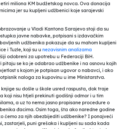
etiri miliona KM budžetskog novca. Ova donacija
nicima jer su kupljeni udžbenici koje sarajevski
 obrazovanje u Vladi Kantona Sarajevo stoji da su
stupka javne nabavke, potpisani s izdavačkim
nabavljenih udžbenika pokazuje da su mahom kupljeni
ce i Tuzle, koji su u
nezavisnim analizama
šiji odobreni za upotrebu u Federaciji BiH.
i pitaju se
ko je odabrao udžbenike i na osnovu kojih
vjetlost
s kojom je potpisan ugovor o nabavci, i ako
e potpisnik naloga za kupovinu u ime Ministarstva.
 knjige su došle u škole usred raspusta, dok traje
 koji nisu htjeli prekinuti godišnji odmor i u tim
ilama, a uz to nema jasno propisane procedure o
udžbenika đacima. Osim toga, šta ako naredne godine
o ćemo za njih obezbijediti udžbenike? I ponajveći
i, zastarjeli, puni grešaka i kupljeni su sada kada