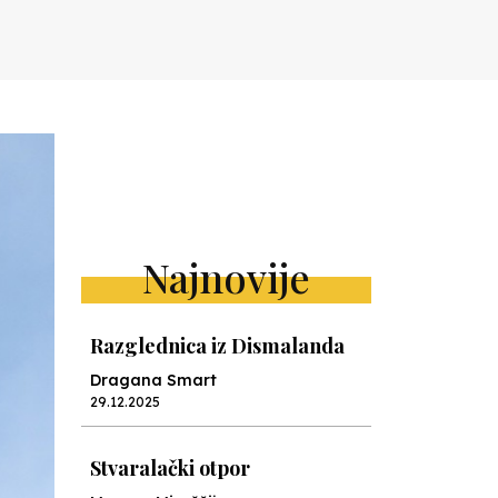
Najnovije
Razglednica iz Dismalanda
Dragana Smart
29.12.2025
Stvaralački otpor
Mervan Miraščija
28.10.2025
Camp Nou nauke