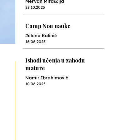
Jelena Kalinić
16.06.2025
Ishodi učenja u zahodu
mature
Namir Ibrahimović
10.06.2025
Kraj školske godine, fotofiniš
Anes Osmić
04.06.2025
Reformar’s Coming
Nenad Veličković
29.10.2024
Cuke i djeca