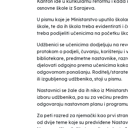
Kanton ide u kurikularnu reformu i kada
osnovne škole iz Sarajeva.
U pismu koje je Ministarstvo uputilo škola
škole, te da ih škola treba evidentirati i
treba podijeliti učenicima na početku šk
Udžbenici se učenicima dodjeljuju na rev
protokom o podjeli, čuvanju, korištenju 
bibliotekare, predmetne nastavnike, razre
djelovati odgojno prema učenicima kako b
odgovornom ponašanju. Roditelj/staratel
ili izgubljenog udžbenika
, stoji u pismu.
Nastavnici se žale da ih niko iz Ministar
izboru udžbenika, pa su za većinu pred
odgovaraju nastavnom planu i programu,
Za peti razred za njemački kao prvi stra
od dvije teme koje su predviđene Nastav