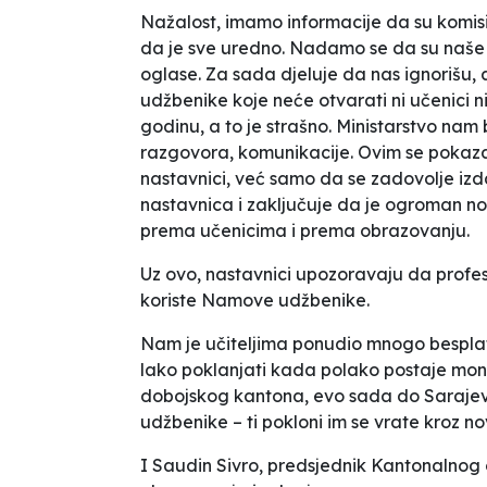
Nažalost, imamo informacije da su komis
da je sve uredno. Nadamo se da su naše 
oglase. Za sada djeluje da nas ignorišu,
udžbenike koje neće otvarati ni učenici n
godinu, a to je strašno. Ministarstvo na
razgovora, komunikacije. Ovim se pokazalo
nastavnici, već samo da se zadovolje izd
nastavnica i zaključuje da je
ogroman nov
prema učenicima i prema obrazovanju.
Uz ovo, nastavnici upozoravaju da profes
koriste
Namove
udžbenike.
Nam
je učiteljima ponudio mnogo besplatn
lako poklanjati kada polako postaje mon
dobojskog kantona, evo sada do Sarajeva
udžbenike – ti pokloni im se vrate kroz n
I Saudin Sivro, predsjednik Kantonalno