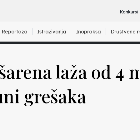
Konkursi
Reportaža
Istraživanja
Inopraksa
Društvene 
šarena laža od 4 
puni grešaka