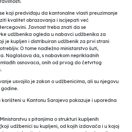
avilnosti.
se koji predviđaju da kantonalne vlasti preuzimanje
ti kvalitet obrazovanja i iscijepati već
Hercegovini. Javnost treba znati da se
avke udžbenika ogleda u nabavci udžbenika za
ji je kupljen i distribuiran udžbenik za prvi strani
otrebljiv. O tome nadležno ministarstvo šuti
,
ba
. Naglašava da, s nabavkom neprikladnih
0 mlađih osnovaca, onih od prvog do četvrtog
.
anje usvojilo je zakon o udžbenicima, ali su njegovu
 godine.
su korišteni u Kantonu Sarajevo pokazuje i uporedna
inistarstvu s pitanjima o strukturi kupljenih
ji udžbenici su kupljeni, od kojih izdavača i u kojoj