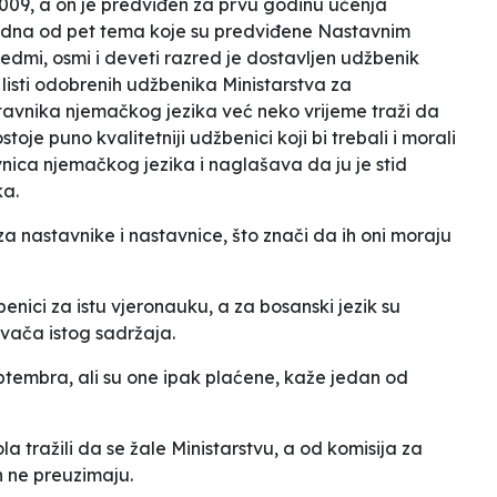
009, a on je predviđen za prvu godinu učenja
 jedna od pet tema koje su predviđene Nastavnim
edmi, osmi i deveti razred je dostavljen udžbenik
na listi odobrenih udžbenika Ministarstva za
tavnika njemačkog jezika već neko vrijeme traži da
toje puno kvalitetniji udžbenici koji bi trebali i morali
vnica njemačkog jezika i naglašava da ju je
stid
ka.
 nastavnike i nastavnice, što znači da ih oni moraju
enici za istu vjeronauku, a za bosanski jezik su
avača istog sadržaja
.
eptembra, ali su one ipak plaćene
, kaže jedan od
la tražili da se žale Ministarstvu, a od komisija za
h ne preuzimaju.