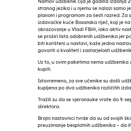
Namov
udžbenik čija je godina izdanja 2
stranog jezika i u njemu se nalazi samo
planom i programom za šesti razred. Za s
izdavačke kuće
Bosanska riječ
, koji je 
obrazovanje u Vladi FBiH, iako aktiv nas
se proširi lista odobrenih udžbenika jer pos
biti korišteni u nastavi
, kaže jedna nasta
govoriti o kvaliteti i zastarjelosti udžbeni
Uz to, u ovim paketima nema udžbenika za
kupiti.
Istovremeno,
za sve učenike su došli udžb
kupljena po dva udžbenika različitih izd
Tražili su da se vjeronauke vrate do 9. s
direktora.
Brojni nastavnici tvrde da su od svojih ško
preuzimanje besplatnih udžbenika – da i