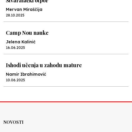
Stvaralački otpor
Mervan Miraščija
28.10.2025
Camp Nou nauke
Jelena Kalinić
16.06.2025
Ishodi učenja u zahodu mature
Namir Ibrahimović
10.06.2025
Kraj školske godine, fotofiniš
Anes Osmić
04.06.2025
NOVOSTI
Reformar’s Coming