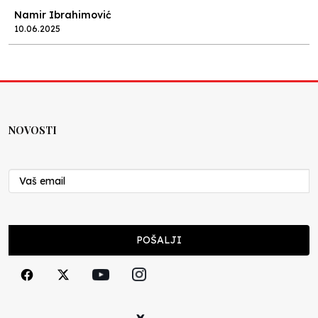
Namir Ibrahimović
10.06.2025
Kraj školske godine, fotofiniš
Anes Osmić
04.06.2025
NOVOSTI
Reformar’s Coming
Nenad Veličković
29.10.2024
Cuke i djeca
POŠALJI
Školegijum redakcija
06.12.2023
Francuski i može i ne može, ali turski može