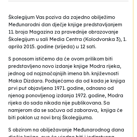
Školegijum Vas poziva da zajedno obilježimo
Međunarodni dan dječje knjige predstavljanjem
11. broja Magazina za pravednije obrazovanje
Školegijum
u sali Media Centra (Kolodvorska 3), 1.
aprila 2015. godine (srijeda) u 12 sati.
S ponosom ističemo da će ovom prilikom biti
predstavljeno novo izdanje knjige
Modra rijeka
,
jednog od najznačajnijih imena bh. književnosti
Maka Dizdara. Podsjećamo da od kada je knjiga
prvi put objavljena 1971. godine, odnosno od
njenog ponovljenog izdanja 1972. godine,
Modra
rijeka
do sada nikada nije publikovana. Sa
namjerom da se sačuva od zaborava, knjiga će
biti poklon uz novi broj Školegijuma.
S obzirom na obilježavanje Međunarodnog dana