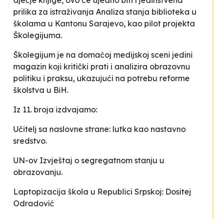
dječje knjige, ovo će ujedno biti i jedinstvena
prilika za istraživanja
Analiza stanja biblioteka u
školama u Kantonu
Sarajevo
, kao pilot projekta
Školegijuma.
Školegijum je na domaćoj medijskoj sceni jedini
magazin koji kritički prati i analizira obrazovnu
politiku i praksu, ukazujući na potrebu reforme
školstva u BiH.
Iz 11. broja izdvajamo:
Učitelj sa naslovne strane: lutka kao nastavno
sredstvo.
UN-ov Izvještaj o segregatnom stanju u
obrazovanju.
Laptopizacija škola u Republici Srpskoj: Dositej
Odradović