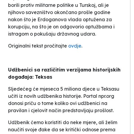
borili protiv militarne politike u Turskoj, ali je
njihovo savezništvo okončano prošle godine
nakon što je Erdoganova vlada optužena za
korupciju, na što je on odgovorio optužbama i
istragom o
pokušaju državnog udara
.
Originalni tekst pročitajte
ovdje
.
Udžbenici sa različitim verzijama historijskih
događaja: Teksas
Sljedećeg će mjeseca 5 miliona djece u Teksasu
učiti iz novih udžbenika historije. Portal npr.org
donosi priču o tome koliko ovi udžbenici na
pravilan i cjelovit način predstavljaju prošlost.
Udžbenik ćemo koristiti do neke mjere, ali želim
naučiti svoje đake da se kritički odnose prema