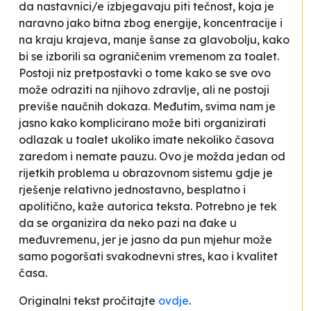
da nastavnici/e izbjegavaju piti tečnost, koja je
naravno jako bitna zbog energije, koncentracije i
na kraju krajeva, manje šanse za glavobolju, kako
bi se izborili sa ograničenim vremenom za toalet
.
Postoji niz pretpostavki o tome kako se sve ovo
može odraziti na njihovo zdravlje, ali ne postoji
previše naučnih dokaza. Međutim, svima nam je
jasno kako komplicirano može biti organizirati
odlazak u toalet ukoliko imate nekoliko časova
zaredom i nemate pauzu.
Ovo je možda jedan od
rijetkih problema u obrazovnom sistemu gdje je
rješenje relativno jednostavno, besplatno i
apolitično
, kaže autorica teksta.
Potrebno je tek
da se organizira da neko pazi na đake u
međuvremenu
,
jer je jasno da pun mjehur može
samo pogoršati svakodnevni stres, kao i kvalitet
časa.
Originalni tekst pročitajte
ovdje
.