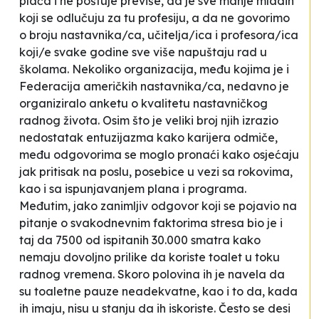
plaća i ne poštuje previše, da je sve manje mladih
koji se odlučuju za tu profesiju, a da ne govorimo
o broju nastavnika/ca, učitelja/ica i profesora/ica
koji/e svake godine sve više napuštaju rad u
školama. Nekoliko organizacija, među kojima je i
Federacija američkih nastavnika/ca, nedavno je
organiziralo anketu o kvalitetu nastavničkog
radnog života. Osim što je veliki broj njih izrazio
nedostatak entuzijazma kako karijera odmiče,
među odgovorima se moglo pronaći kako osjećaju
jak pritisak na poslu, posebice u vezi sa rokovima,
kao i sa ispunjavanjem plana i programa.
Međutim, jako zanimljiv odgovor koji se pojavio na
pitanje o svakodnevnim faktorima stresa bio je i
taj da 7500 od ispitanih 30.000 smatra kako
nemaju dovoljno prilike da koriste toalet u toku
radnog vremena. Skoro polovina ih je navela da
su toaletne pauze neadekvatne, kao i to da, kada
ih imaju, nisu u stanju da ih iskoriste.
Često se desi