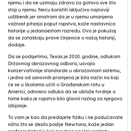
njemu i da ne uzimaju zdravo za gotovo sve što
stoji u njemu. Neću koristiti isključivo najnoviji
udžbenik jer smatram da je u njemu umanjena
važnost pitanja poput ropstva
, kaže nastavnica
historije u jedanaestom razredu.
Ovo je pokušaj
da se zataškaju prave činjenice o našoj historiji
,
dodaje.
Da se podsjetimo, Texas je 2010. godine, odlukom
Državnog obrazovnog odbora, usvojio
konzervativnije standarde u obrazovnom sistemu,
i jedna od osnovnih promjena je bila način na koji
će se u školama učiti o Građanskom ratu u
Americi, odnosno odluka da se
ublaže
tvrdnje o
tome kako je ropstvo bilo glavni razlog za njegovo
izbijanje.
To vam je kao da predajete fiziku i ne podučavate
ništa što se desilo poslije Newtona
, kaže jedan