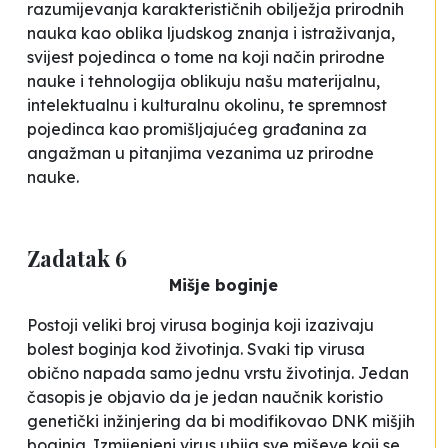
razumijevanja karakterističnih obilježja prirodnih
nauka kao oblika ljudskog znanja i istraživanja,
svijest pojedinca o tome na koji način prirodne
nauke i tehnologija oblikuju našu materijalnu,
intelektualnu i kulturalnu okolinu, te
spremnost
pojedinca kao promišljajućeg građanina za
angažman u pitanjima vezanima uz prirodne
nauke.
Zadatak 6
Mišje boginje
Postoji veliki broj virusa boginja koji izazivaju
bolest boginja kod životinja. Svaki tip virusa
obično napada samo jednu vrstu životinja. Jedan
časopis je objavio da je jedan naučnik koristio
genetički inžinjering da bi modifikovao DNK mišjih
boginja. Izmijenjeni virus ubija sve miševe koji se