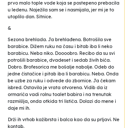
prvo malo tople vode koja se postepeno prebacila
u ledenu. Naježila sam se i nasmijala, jer mi je to
utoplilo
dan. Sitnice.
&
Sezona brehlada. Ja brehlađena. Botrošila sve
barabice. Dižem ruku na času i bitab iba li neko
barabicu. Neba niko. Doooobro. Recibo da su svi
potrošili barabice, dvadeset i sedab živih bića.
Dobro. Brofesorica me bošalje nabolje. Odeb do
jedne čistačice i pitab iba li barabicu. Neba. Onda
be uzbe za ruku i odvede do zbornice. Ja čekam
isbred. Ostavila je vrata otvorena. Vidib da iz
ormarića vadi rolnu toalet babira i na trenutak
razmišlja, onda otkida tri listića. Dolazi do mene i
daje mi ih.
Drži ih vrhob kažibrsta i balca kao da su prljavi. Ne
kontab.