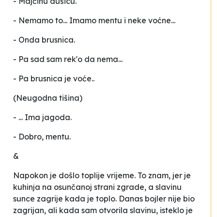
- Majčinu dušicu.
- Nemamo to... Imamo mentu i neke voćne...
- Onda brusnica.
- Pa sad sam rek'o da nema...
- Pa brusnica je voće..
(Neugodna tišina)
- ... Ima jagoda.
- Dobro, mentu.
&
Napokon je došlo toplije vrijeme. To znam, jer je
kuhinja na osunčanoj strani zgrade, a slavinu
sunce zagrije kada je toplo. Danas bojler nije bio
zagrijan, ali kada sam otvorila slavinu, isteklo je