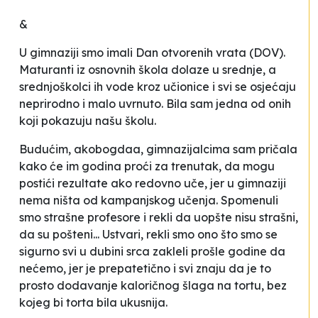
&
U gimnaziji smo imali Dan otvorenih vrata (DOV).
Maturanti iz osnovnih škola dolaze u srednje, a
srednjoškolci ih vode kroz učionice i svi se osjećaju
neprirodno i malo uvrnuto. Bila sam jedna od onih
koji pokazuju našu školu.
Budućim,
akobogdaa
, gimnazijalcima sam pričala
kako će im godina proći za trenutak, da mogu
postići rezultate ako redovno uče, jer u gimnaziji
nema ništa od kampanjskog učenja. Spomenuli
smo strašne profesore i rekli da uopšte nisu strašni,
da su pošteni... Ustvari, rekli smo ono što smo se
sigurno svi u dubini srca zakleli prošle godine da
nećemo, jer je prepatetično i svi znaju da je to
prosto dodavanje kaloričnog šlaga na tortu, bez
kojeg bi torta bila ukusnija.