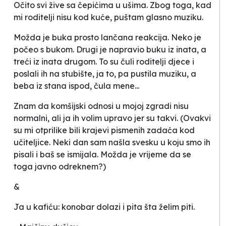
Očito svi žive sa čepićima u ušima. Zbog toga, kad
mi roditelji nisu kod kuće, puštam glasno muziku.
Možda je buka prosto lančana reakcija. Neko je
počeo s bukom. Drugi je napravio buku iz inata, a
treći iz inata drugom. To su čuli roditelji djece i
poslali ih na stubište, ja to, pa pustila muziku, a
beba iz stana ispod, čula mene...
Znam da komšijski odnosi u mojoj zgradi nisu
normalni, ali ja ih volim upravo jer su takvi.
(Ovakvi
su mi otprilike bili krajevi pismenih zadaća kod
učiteljice. Neki dan sam našla svesku u koju smo ih
pisali i baš se ismijala. Možda je vrijeme da se
toga javno odreknem?)
&
Ja u kafiću: konobar dolazi i pita šta želim piti.