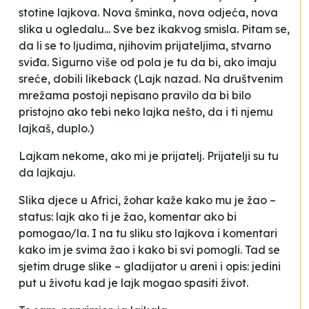
stotine lajkova. Nova šminka, nova odjeća, nova
slika u ogledalu... Sve bez ikakvog smisla. Pitam se,
da li se to ljudima, njihovim prijateljima, stvarno
sviđa. Sigurno više od pola je tu da bi, ako imaju
sreće, dobili
likeback
(Lajk nazad. Na društvenim
mrežama postoji nepisano pravilo da bi bilo
pristojno ako tebi neko lajka nešto, da i ti njemu
lajkaš, duplo.)
Lajkam nekome, ako mi je prijatelj.
Prijatelji su tu
da lajkaju.
Slika djece u Africi, žohar kaže kako mu je žao –
status: lajk ako ti je žao, komentar ako bi
pomogao/la. I na tu sliku sto lajkova i komentari
kako im je svima žao i kako bi svi pomogli. Tad se
sjetim druge slike – gladijator u areni i opis: jedini
put u životu kad je lajk mogao spasiti život.