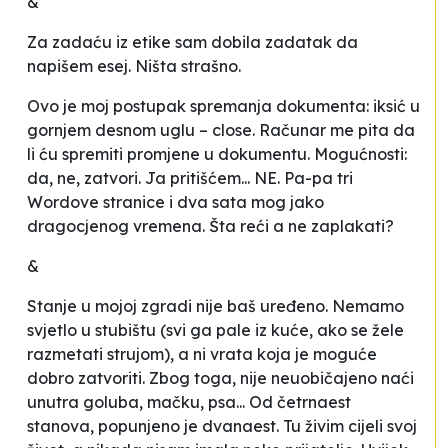
&
Za zadaću iz etike sam dobila zadatak da
napišem esej. Ništa strašno.
Ovo je moj postupak spremanja dokumenta: iksić u
gornjem desnom uglu – close. Računar me pita da
li ću spremiti promjene u dokumentu. Mogućnosti:
da, ne, zatvori. Ja pritišćem... NE. Pa-pa tri
Wordove stranice i dva sata mog jako
dragocjenog vremena. Šta reći a ne zaplakati?
&
Stanje u mojoj zgradi nije baš uređeno. Nemamo
svjetlo u stubištu (svi ga pale iz kuće, ako se žele
razmetati strujom), a ni vrata koja je moguće
dobro zatvoriti. Zbog toga, nije neuobičajeno naći
unutra goluba, mačku, psa... Od četrnaest
stanova, popunjeno je dvanaest. Tu živim cijeli svoj