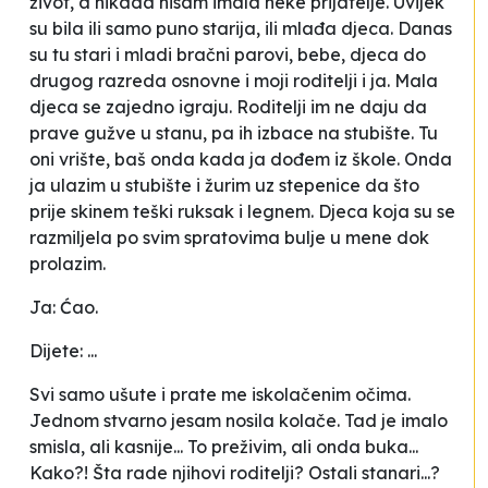
život, a nikada nisam imala neke prijatelje. Uvijek
su bila ili samo puno starija, ili mlađa djeca. Danas
su tu stari i mladi bračni parovi, bebe, djeca do
drugog razreda osnovne i moji roditelji i ja. Mala
djeca se zajedno igraju. Roditelji im ne daju da
prave gužve u stanu, pa ih izbace na stubište. Tu
oni vrište, baš onda kada ja dođem iz škole. Onda
ja ulazim u stubište i žurim uz stepenice da što
prije skinem teški ruksak i legnem. Djeca koja su se
razmiljela po svim spratovima bulje u mene dok
prolazim.
Ja: Ćao.
Dijete: ...
Svi samo ušute i prate me iskolačenim očima.
Jednom stvarno jesam nosila kolače. Tad je imalo
smisla, ali kasnije... To preživim, ali onda buka...
Kako?! Šta rade njihovi roditelji? Ostali stanari...?