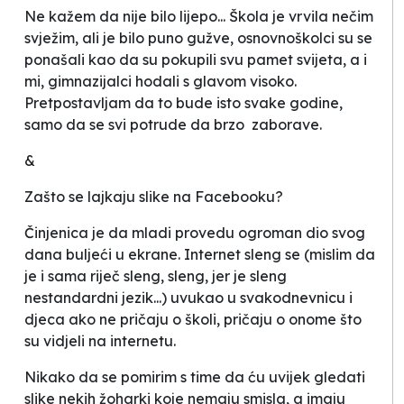
Ne kažem da nije bilo lijepo... Škola je vrvila nečim
svježim, ali je bilo puno gužve, osnovnoškolci su se
ponašali kao da su pokupili svu pamet svijeta, a i
mi, gimnazijalci hodali s glavom visoko.
Pretpostavljam da to bude isto svake godine,
samo da se svi potrude da brzo zaborave.
&
Zašto se lajkaju slike na Facebooku?
Činjenica je da mladi provedu ogroman dio svog
dana buljeći u ekrane. Internet sleng se (mislim da
je i sama riječ sleng, sleng, jer je sleng
nestandardni jezik...) uvukao u svakodnevnicu i
djeca ako ne pričaju o školi, pričaju o onome što
su vidjeli na internetu.
Nikako da se pomirim s time da ću uvijek gledati
slike nekih žoharki koje nemaju smisla, a imaju