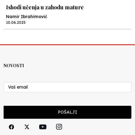
Ishodi učenja u zahodu mature
Namir Ibrahimović
10.06.2025
Kraj školske godine, fotofiniš
Anes Osmić
04.06.2025
NOVOSTI
Reformar’s Coming
Nenad Veličković
29.10.2024
Cuke i djeca
POŠALJI
Školegijum redakcija
06.12.2023