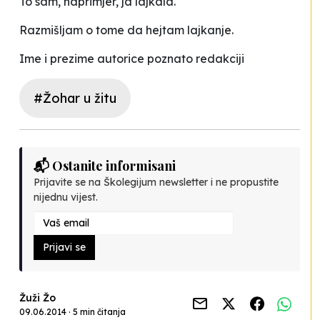
To sam, naprimjer, ja lajkala.
Razmišljam o tome da hejtam lajkanje.
Ime i prezime autorice poznato redakciji
#Žohar u žitu
📬 Ostanite informisani
Prijavite se na Školegijum newsletter i ne propustite
nijednu vijest.
Prijavi se
Žuži Žo
09.06.2014 · 5 min čitanja