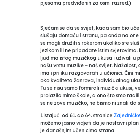
pjesama predviđenih za osmi razred.)
Sjećam se da se svijet, kada sam bio učen
slušaju domaću i stranu, pa onda na one k
se mogli družiti s rokerom ukoliko ste slu
jezikom ili ne pripadate istim svjetovima. 
ljudima istog muzičkog ukusa i uživali u
našu vrstu muzike – naš svijet. Nažalost,
imali priliku razgovarati u učionici. Čini 
oko kvaliteta žanrova, individualnog ukus
Tu se nisu samo formirali muzički ukusi, već
prolazilo mimo škole, a ono što smo radi
se ne zove
muzičko
, ne bismo ni znali da
Listajući od 61. do 64. stranice
Zajedničke
možemo jasno vidjeti da je nastavni pla
je današnjim učenicima strana: