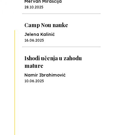
Mervan Miraščija
28.10.2025
Camp Nou nauke
Jelena Kalinić
16.06.2025
Ishodi učenja u zahodu
mature
Namir Ibrahimović
10.06.2025
Kraj školske godine, fotofiniš
Anes Osmić
04.06.2025
Reformar’s Coming