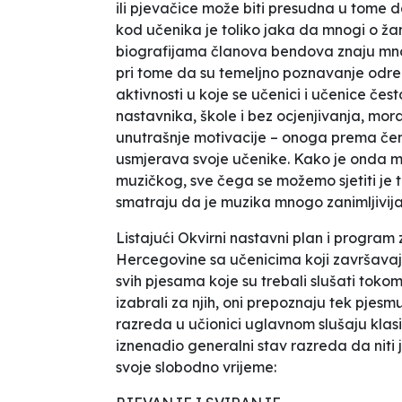
ili pjevačice može biti presudna u tome da
kod učenika je toliko jaka da mnogi o žan
biografijama članova bendova znaju mnog
pri tome da su temeljno poznavanje odred
aktivnosti u koje se učenici i učenice čest
nastavnika, škole i bez ocjenjivanja, mor
unutrašnje motivacije – onoga prema čem
usmjerava svoje učenike. Kako je onda m
muzičkog, sve čega se možemo sjetiti je
smatraju da je muzika mnogo zanimljivij
Listajući
Okvirni nastavni plan i program
Hercegovine
sa učenicima koji završava
svih pjesama koje su trebali slušati toko
izabrali za njih, oni prepoznaju tek pjesm
razreda u učionici uglavnom slušaju klasi
iznenadio generalni stav razreda da nit
svoje slobodno vrijeme: