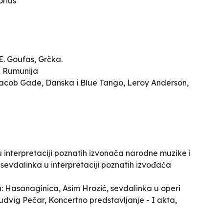
orius
 E. Goufas, Grčka.
i, Rumunija
acob Gade, Danska i
Blue Tango,
Leroy
Anderson,
u
interpretaciji poznatih
izvonača narodne
muzike i
, sevdalinka u
interpretaciji poznatih
izvođača
:
Hasanaginica, Asim
Hrozić, sevdalinka u
operi
udvig Pečar,
Koncertno predstavljanje -
I akta,