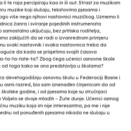
 li te raja percipiraju kao
in
ili
out
. Strast za muzikom
ru muzike koji slušaju, tekstovima pjesama i
o više nego njihovi nastavnici muzičkog. Uzmemo li
nica žanra i sviranje pojedinih instrumenata
o samostalno uključuju, bez pritiska roditelja,
amo zaključiti da se radi o izvanrednom primjeru
u svaki nastavnik i svaka nastavnica treba da
oguće da kada se prisjetimo svojih časova
ta-ta-ta-tate-ta
? Zbog čega učenici osnovne škole
a od toga kako se ona predstavlja u školama?
 za devetogodišnju osnovnu školu u Federaciji Bosne i
ju osmi razred, bio sam iznenađen činjenicom da od
m školske godine, i od pjesama koje su stručnjaci
u
Voljelo se dvoje mladih – Žute dunje
. Učenici osmog
čnu muziku koja im nije interesantna, pa me i nije
i jednu od ponuđenih pjesama nikada ne slušaju u