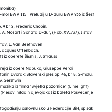
rmonika)
-mol
BWV 115 i
Preludij u
D-duru
BWV 936 iz Šest
 9 br. 2,
Frederic Chopin.
. A.
Mozart i
Sonata D-dur
,
(Hob. XVI/37
), I stav
 stav, L. Van Beethoven
 Jacques Offenbach.
t)
iz operete
Šišmiš, J.
Strauss
reja iz
opere Nabuko
, Giuseppe Verdi
ntonin Dvorak:
Slavenski ples
op. 46, br. 8. G-molu.
G. Gershwin
, muzika
iz filma ''Svjetla
pozornice'' (Limelight)
a
(Plesovi
mladih djevojaka) iz
baleta Posvećenje
togodišnju osnovnu školu Federacije BiH, spisak