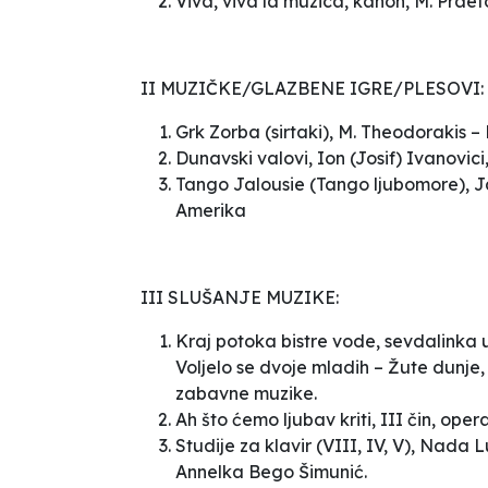
Viva, viva la muzica
, kanon, M. Praet
II MUZIČKE/GLAZBENE IGRE/PLESOVI:
Grk Zorba
(sirtaki), M. Theodorakis –
Dunavski valovi,
Ion (Josif) Ivanovic
T
ango Jalousie
(Tango ljubomore),
J
Amerika
III SLUŠANJE MUZIKE:
Kraj potoka bistre vode,
sevdalinka 
Voljelo se dvoje mladih – Žute dunje
zabavne
muzike.
Ah što ćemo ljubav kriti
, III čin, opera
Studije za klavir
(VIII, IV, V), Nada
L
Annelka Bego Šimunić.