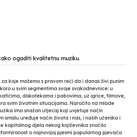
ako ogaditi kvalitetnu muziku.
i za koje možemo s pravom reći da i danas živi punim
 skoro u svim segmentima svoje svakodnevnice: u
afićima, diskotekama i pabovima, uz igrice, filmove,
vara svim životnim situacijama. Naročito na mlade
muzika ima snažan utjecaj koji uvjetuje način
m smislu uređuje način života i nas, i naših učenika i
e kapitalnog djela nekog književnika značilo
ormiranost o najnovijoj pjesmi popularnog pjevača