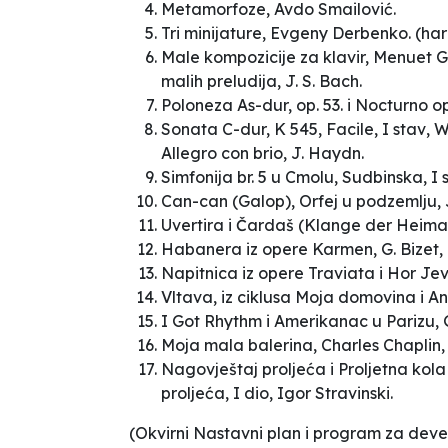
Metamorfoze,
Avdo Smailović.
Tri minijature
, Evgeny Derbenko. (ha
Male kompozicije za klavir,
Menuet G
malih preludija, J. S. Bach.
Poloneza As-dur, op. 53.
i Nocturno op.
Sonata C-dur, K 545, Facile, I stav
, W
Allegro con brio, J.
Haydn.
Simfonija br. 5 u Cmolu
, Sudbinska, I
Can-can (Galop), Orfej u podzemlju,
Uvertira i Čardaš
(Klange der Heima
Habanera
iz opere Karmen, G. Bizet,
Napitnica
iz opere Traviata i
Hor Jev
Vltava
,
iz ciklusa Moja domovina i A
I Got Rhythm
i Amerikanac u Parizu,
Moja mala balerina,
Charles Chaplin
Nagovještaj proljeća
i
Proljetna kol
proljeća, I dio, Igor
Stravinski.
(Okvirni Nastavni plan i program za deve