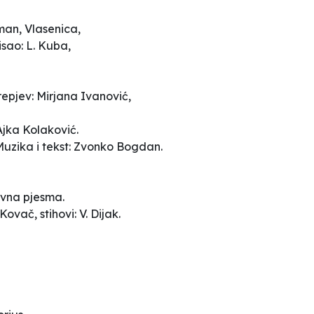
tman, Vlasenica,
isao: L. Kuba,
repjev: Mirjana Ivanović,
Ajka
Kolaković.
Muzika i
tekst: Zvonko Bogdan.
ovna
pjesma.
Kovač, stihovi: V. Dijak.