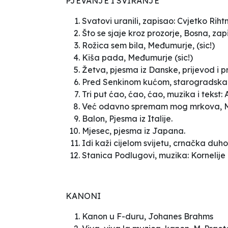
PJEVANJE I SVIRANJE
Svatovi uranili
, zapisao: Cvjetko Rih
Što se sjaje kroz prozorje
, Bosna,
zap
Rožica sem bila
,
Međumurje, (sic!)
Kiša pada
, Međumurje (sic!)
Žetva
,
pjesma iz Danske, prijevod i p
Pred Senkinom kućom
, starogradska
Tri put ćao, ćao, ćao,
muzika i tekst: 
Već odavno spremam mog mrkova
, 
Balon
,
Pjesma iz Italije.
Mjesec
, pjesma iz Japana.
Idi kaži cijelom svijetu
, crnačka duh
Stanica Podlugovi
, muzika: Kornelije 
KANONI
Kanon
u F-duru
, Johanes Brahms