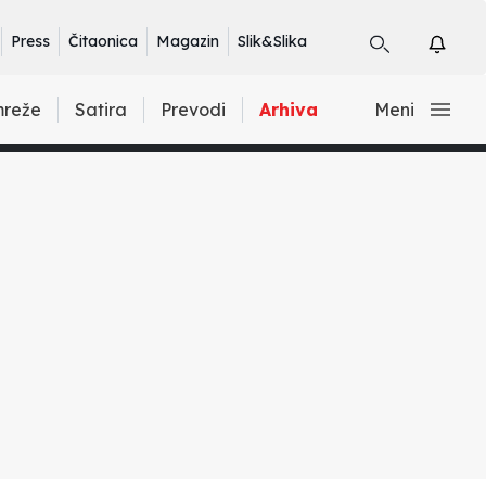
Press
Čitaonica
Magazin
Slik&Slika
mreže
Satira
Prevodi
Arhiva
Meni