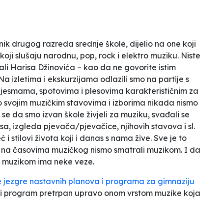
ik drugog razreda srednje škole, dijelio na one koji
oji slušaju narodnu, pop, rock i elektro muziku. Niste
šali Harisa Džinovića – kao da ne govorite istim
Na izletima i ekskurzijama odlazili smo na partije s
 pjesmama, spotovima i plesovima karakterističnim za
 o svojim muzičkim stavovima i izborima nikada nismo
mi se da smo izvan škole živjeli za muziku, svađali se
a, izgleda pjevača/pjevačice, njihovih stavova i sl.
 i stilovi života koji i danas s nama žive. Sve je to
li na časovima muzičkog nismo smatrali muzikom. I da
 s muzikom ima neke veze.
 jezgre nastavnih planova i programa za gimnaziju
n i program pretrpan upravo onom vrstom muzike koja