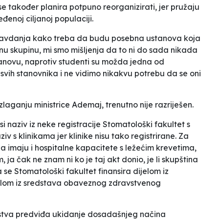
e također planira potpuno reorganizirati, jer pružaju
đenoj ciljanoj populaciji.
pravdanja kako treba da budu posebna ustanova koja
nu skupinu, mi smo mišljenja da to ni do sada nikada
tanovu, naprotiv studenti su možda jedna od
 svih stanovnika i ne vidimo nikakvu potrebu da se oni
aganju ministrice Ademaj, trenutno nije razriješen.
i naziv iz neke registracije Stomatološki fakultet s
iv s klinikama jer klinike nisu tako registrirane. Za
da imaju i hospitalne kapacitete s ležećim krevetima,
ja čak ne znam ni ko je taj akt donio, je li skupština
a se Stomatološki fakultet finansira dijelom iz
jelom iz sredstava obaveznog zdravstvenog
vstva predviđa ukidanje dosadašnjeg načina