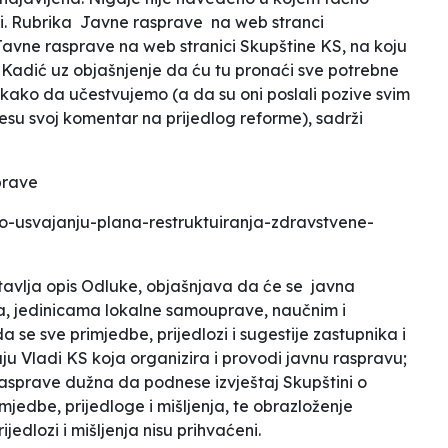
. Rubrika Javne rasprave na web stranci
 Javne rasprave na web stranici Skupštine KS, na koju
 Kadić uz objašnjenje da ću tu pronaći sve potrebne
i kako da učestvujemo (a da su oni poslali pozive svim
esu svoj komentar na prijedlog reforme), sadrži
prave
-o-usvajanju-plana-restruktuiranja-zdravstvene-
stavlja opis Odluke, objašnjava da će se javna
a, jedinicama lokalne samouprave, naučnim i
 se sve primjedbe, prijedlozi i sugestije zastupnika i
aju Vladi KS koja organizira i provodi javnu raspravu;
sprave dužna da podnese izvještaj Skupštini o
mjedbe, prijedloge i mišljenja, te obrazloženje
jedlozi i mišljenja nisu prihvaćeni.