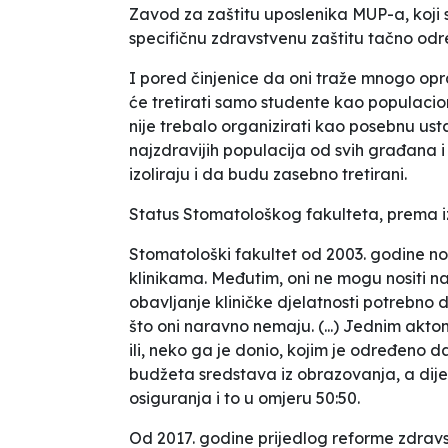
Zavod za zaštitu uposlenika MUP-a, koji s
specifičnu zdravstvenu zaštitu tačno odre
I pored činjenice da oni traže mnogo o
će tretirati samo studente kao populacio
nije trebalo organizirati kao posebnu us
najzdravijih populacija od svih građana i
izoliraju i da budu zasebno tretirani.
Status Stomatološkog fakulteta, prema izl
Stomatološki fakultet od 2003. godine nos
klinikama. Međutim, oni ne mogu nositi naz
obavljanje kliničke djelatnosti potrebno 
što oni naravno nemaju
. (...)
Jednim aktom, 
ili, neko ga je donio, kojim je određeno d
budžeta sredstava iz obrazovanja, a di
osiguranja i to u omjeru 50:50.
Od 2017. godine prijedlog reforme zdra