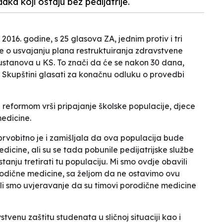
đaka koji ostaju bez pedijatrije.
016. godine, s 25 glasova ZA, jednim protiv i tri
e o usvajanju plana restruktuiranja zdravstvene
 ustanova u KS. To znači da će se nakon 30 dana,
u Skupštini glasati za konačnu odluku o provedbi
e reformom vrši pripajanje školske populacije, djece
edicine.
rvobitno je i zamišljala da ova populacija bude
icine, ali su se tada pobunile pedijatrijske službe
anju tretirati tu populaciju. Mi smo ovdje obavili
orodične medicine, sa željom da ne ostavimo ovu
ili smo uvjeravanje da su timovi porodične medicine
tvenu zaštitu studenata u sličnoj situaciji kao i