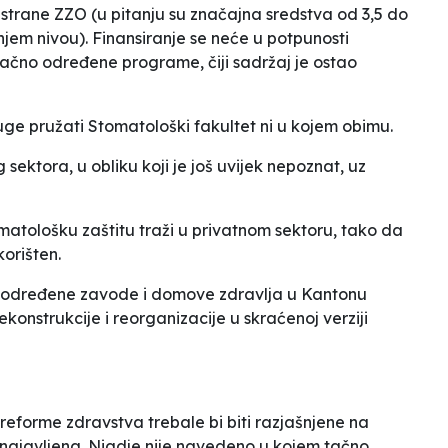
strane ZZO (u pitanju su značajna sredstva od 3,5 do
jem nivou). Finansiranje se neće u potpunosti
tačno određene programe, čiji sadržaj je ostao
luge pružati Stomatološki fakultet ni u kojem obimu.
sektora, u obliku koji je još uvijek nepoznat, uz
atološku zaštitu traži u privatnom sektoru, tako da
orišten.
a određene zavode i domove zdravlja u Kantonu
onstrukcije i reorganizacije u skraćenoj verziji
reforme zdravstva trebale bi biti razjašnjene na
 najavljena. Nigdje nije navedeno u kojem tačno