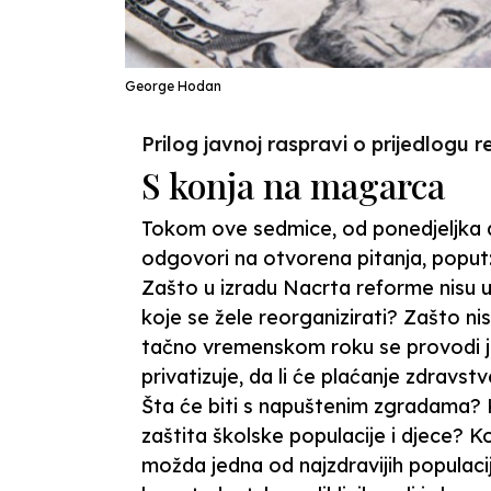
George Hodan
Prilog javnoj raspravi o prijedlogu
S konja na magarca
Tokom ove sedmice, od ponedjeljka d
odgovori na otvorena pitanja, poput:
Zašto u izradu Nacrta reforme nisu ukl
koje se žele reorganizirati? Zašto n
tačno vremenskom roku se provodi j
privatizuje, da li će plaćanje zdravs
Šta će biti s napuštenim zgradama? 
zaštita školske populacije i djece? 
možda jedna od najzdravijih populaci