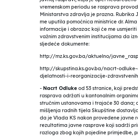
vremenskom periodu se rasprava provodi
Ministarstva zdravlja je prazna. Rubrika
me uputila pomoćnica ministrice dr. Alma
informacije i obrazac koji će me usmjerit
važnim zdravstvenim institucijama da izn
sljedeće dokumente:
http://mz.ks.gov.ba/aktuelno/javne_ras
http://skupstina.ks.gov.ba/nacrt-odluke
djelatnosti-i-reorganizacije-zdravstvenih
-
Nacrt Odluke
od 53 stranice, koji pred
rasprava održati u kantonalnim organim
stručnim ustanovama i trajaće 30 dana; da
mišljenja radnih tijela Skupštine dostavlj
da je Vlada KS nakon provedene javne ra
rezultatima javne rasprave koji sadrži pri
razloga zbog kojih pojedine primjedbe, pri