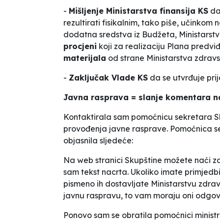
-
Mišljenje Ministarstva finansija KS
da
rezultirati
fisikalnim
, tako piše, učinkom 
dodatna sredstva iz Budžeta, Ministarst
procjeni
koji za realizaciju Plana predv
materijala
od strane Ministarstva zdrav
-
Zaključak Vlade KS
da se utvrđuje pri
Javna rasprava = slanje komentara n
Kontaktirala sam pomoćnicu sekretara Sku
provođenja javne rasprave. Pomoćnica se
objasnila sljedeće:
Na web stranici Skupštine možete naći za
sam tekst nacrta. Ukoliko imate primjedbi,
pismeno ih dostavljate Ministarstvu zdrav
javnu raspravu, to vam moraju oni odgovo
Ponovo sam se obratila pomoćnici ministr