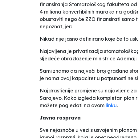
finansiranja Stomatološkog fakulteta od 
4 miliona konvertibilnih maraka na godišn
obustaviti nego će ZZO finansirati samo 
nepoznat, jer:
Nikad nije jasno definirano koje će to us
Najavljena je privatizacija stomatološkog 
sljedeće obrazloženje ministrice Ademaj:
Sami znamo da najveći broj građana stom
je nama ovaj kapacitet u potpunosti neisk
Najdrastičnije promjene su najavljene z
Sarajevo. Kako izgleda kompletan plan rek
možete pogledati na ovom
linku
.
Javna rasprava
Sve nejasnoće u vezi s usvojenim planom 
javnoj raspravi, koja je opet neodređeno