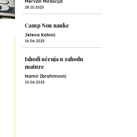
Mervan Miraščija
28.10.2025
Camp Nou nauke
Jelena Kalinić
16.06.2025
Ishodi učenja u zahodu
mature
Namir Ibrahimović
10.06.2025
Kraj školske godine, fotofiniš
Anes Osmić
04.06.2025
Reformar’s Coming