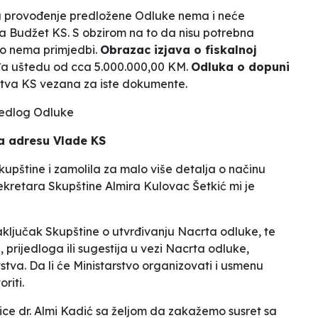
 provođenje predložene Odluke nema i neće
na Budžet KS. S obzirom na to da nisu potrebna
vo nema primjedbi.
Obrazac izjava o fiskalnoj
iđa uštedu od cca 5.000.000,00 KM.
Odluka o dopuni
stva KS vezana za iste dokumente.
jedlog Odluke
a adresu Vlade KS
pštine i zamolila za malo više detalja o načinu
kretara Skupštine Almira Kulovac Šetkić mi je
ključak Skupštine o utvrđivanju Nacrta odluke, te
 prijedloga ili sugestija u vezi Nacrta odluke,
stva. Da li će Ministarstvo organizovati i usmenu
riti.
ice dr. Almi Kadić sa željom da zakažemo susret sa