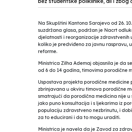
bez studentske poliklinike, ali i zbog 
Na Skupštini Kantona Sarajevo od 26. 10. 2
suzdržana glasa, podržan je Nacrt odluk
djelatnosti i reorganizacije zdravstvenih
koliko je predviđeno za javnu raspravu, 
reforme.
Ministrica Zilha Ademaj objasnila je da s
od 6 do 14 godina, timovima porodične m
Uspostava projekta porodične medicine p
zbrinjavana u okviru timova porodične med
smatrajući da porodična medicina nije u st
jako puno konsultacija i s ljekarima iz p
populaciju zdravstveno nezbrinutu, i dob
za to educirani i da to mogu uraditi.
Ministrica je navela da je Zavod za zdravs