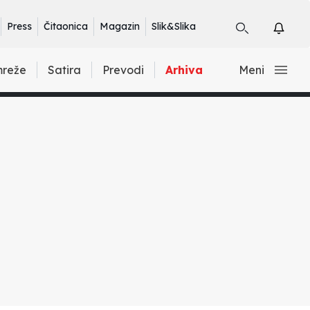
Press
Čitaonica
Magazin
Slik&Slika
mreže
Satira
Prevodi
Arhiva
Meni