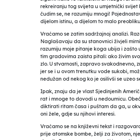
rekreiranju tog svijeta u umjetnički svije
čudim se, ne razumiju mnogi! Pojednosta
dijelom istinu, a dijelom to malo preoblikuj
Vraćamo se zatim sadržajnoj analizi. R
Naglašavaju da su stanovnici živjeli mirn
razumiju moje pitanje koga ubija i zašto 
tim gradovima zaista pitali: ako živim svoj
zlo. U stvarnosti, zapravo svakodnevno, 
jer se i u ovom trenutku vode sukobi, mo
nedužan od nekog ko je osilivši se uzeo 
Ipak, znaju da je vlast Sjedinjenih Ameri
rat i mnoge to dovodi u nedoumicu. Obeć
diktirati ritam časa i puštam da ga, u ok
oni žele, gdje su njihovi interesi.
Vraćamo se na književni tekst i razgova
prije atomske bombe, želji za životom, njen