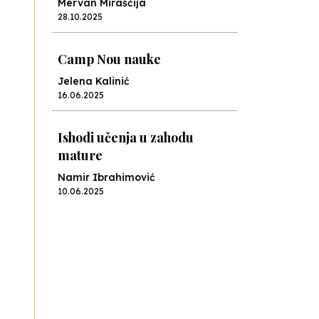
Mervan Miraščija
28.10.2025
Camp Nou nauke
Jelena Kalinić
16.06.2025
Ishodi učenja u zahodu
mature
Namir Ibrahimović
10.06.2025
Kraj školske godine, fotofiniš
Anes Osmić
04.06.2025
Reformar’s Coming