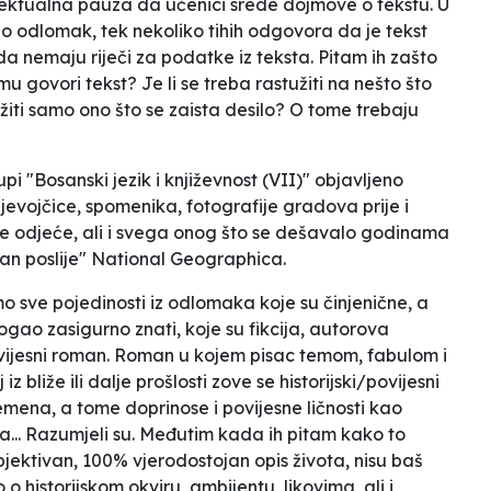
lektualna pauza da učenici srede dojmove o tekstu. U
pao odlomak, tek nekoliko tihih odgovora da je tekst
 da nemaju riječi za podatke iz teksta. Pitam ih zašto
emu govori tekst? Je li se treba rastužiti na nešto što
astužiti samo ono što se zaista desilo? O tome trebaju
i "Bosanski jezik i književnost (VII)" objavljeno
jevojčice, spomenika, fotografije gradova prije i
ove odjeće, ali i svega onog što se dešavalo godinama
 dan poslije" National Geographica.
sve pojedinosti iz odlomaka koje su činjenične, a
ogao zasigurno znati, koje su fikcija, autorova
ovijesni roman. Roman u kojem pisac temom, fabulom i
z bliže ili dalje prošlosti zove se historijski/povijesni
emena, a tome doprinose i povijesne ličnosti kao
ta... Razumjeli su. Međutim kada ih pitam kako to
objektivan, 100% vjerodostojan opis života, nisu baš
 historijskom okviru, ambijentu, likovima, ali i