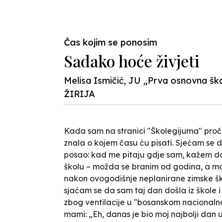
Čas kojim se ponosim
Sadako hoće živjeti
Melisa Ismičić, JU „Prva osnovna šk
ŽIRIJA
Kada sam na stranici "Školegijuma" proč
znala o kojem času ću pisati. Sjećam se 
posao: kad me pitaju gdje sam, kažem da
školu – možda se branim od godina, a možd
nakon ovogodišnje neplanirane zimske ško
sjaćam se da sam taj dan došla iz škole
zbog ventilacije u "bosanskom nacionaln
mami: „Eh, danas je bio moj najbolji dan 