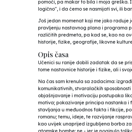
pomoći, pa makar to bila i moja greška. I 
logično", i da ćemo se nasmijati svi, ili bar 
Još jedan momenat koji me jako raduje je
pravljenju nastavnog plana i programa p
različitih predmeta, pa kad se, kao na o
historije, fizike, geografije, likovne kultur
Opis časa
Učenici su ranije dobili zadatak da se pr
tome nastavnice historije i fizike, ali i svoj
Na čas sam krenula sa zadacima: izgrađiv
komunikativnih, stvaralačkih sposobnosti 
objašnjavanje i motivaciju postupaka liko
motiva; pokazivanje principa nastanka i 
stavljanja u međuodnos fakta i fikcije, p
romanu; temu, ideje, te razvijanje raspra
kao uvijek unaprijed izgubljena borba z
atomske bombe: ne - jer je poginulo toliko