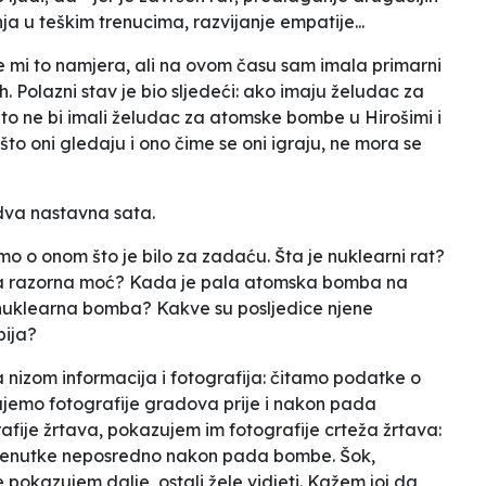
a u teškim trenucima, razvijanje empatije...
je mi to namjera, ali na ovom času sam imala primarni
. Polazni stav je bio sljedeći: ako imaju želudac za
zašto ne bi imali želudac za atomske bombe u Hirošimi i
to oni gledaju i ono čime se oni igraju, ne mora se
dva nastavna sata.
 o onom što je bilo za zadaću. Šta je nuklearni rat?
na razorna moć? Kada je pala atomska bomba na
 nuklearna bomba? Kakve su posljedice njene
bija?
 nizom informacija i fotografija: čitamo podatke o
zujemo fotografije gradova prije i nakon pada
ije žrtava, pokazujem im fotografije crteža žrtava:
 trenutke neposredno nakon pada bombe. Šok,
 pokazujem dalje, ostali žele vidjeti. Kažem joj da