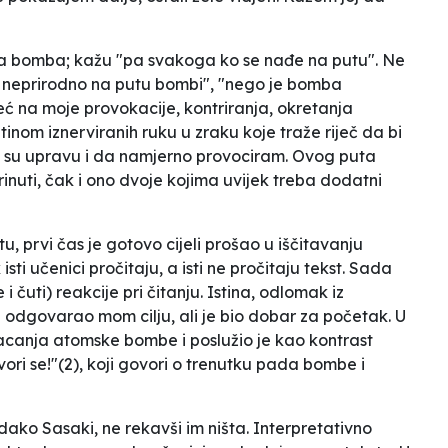
a bomba; kažu "pa svakoga ko se nađe na putu". Ne
di neprirodno na putu bombi", "nego je bomba
eć na moje provokacije, kontriranja, okretanja
etinom iznerviranih ruku u zraku koje traže riječ da bi
 da su upravu i da namjerno provociram. Ovog puta
rinuti, čak i ono dvoje kojima uvijek treba dodatni
prvi čas je gotovo cijeli prošao u iščitavanju
isti učenici pročitaju, a isti ne pročitaju tekst. Sada
i čuti) reakcije pri čitanju. Istina, odlomak iz
je odgovarao mom cilju, ali je bio dobar za početak. U
acanja atomske bombe i poslužio je kao kontrast
ori se!"(2), koji govori o trenutku pada bombe i
ako Sasaki, ne rekavši im ništa. Interpretativno