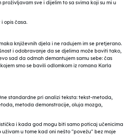
proživljavam sve i dijelim to sa svima koji su mi u
i opis časa.
ka književnih djela i ne radujem im se pretjerano.
nost i odobravanje da se djelima može baviti tako,
 I evo sad da odmah demantujem samu sebe: čas
na kojem smo se bavili odlomkom iz romana Karla
 standardne pri analizi teksta: tekst-metoda,
toda, metoda demonstracije, oluja mozga,
istička i kada god mogu biti samo poticaj učenicima
no uživam u tome kad oni nešto "povežu" bez moje