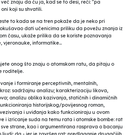
već znaju da ću ja, kad se to desi, reći: "pa
oni koji su shvatili.
ste to kada se na tren pokaže da je neko pri
okušavao dati učenicima priliku da povežu znanja iz
vom času, ukaže prilika da se koriste poznavanja
e, vjeronauke, informatike...
isjete onog što znaju o atomskom ratu, da pitaju o
e roditelje.
anje i formiranje perceptivnih, mentalnih,
kroz: sadržajnu analizu; karakterizaciju likova,
va; analizu oblika kazivanja, statičnih i dinamičnih
funkcioniranja historijskog/povijesnog roman,
ovezivanja i uviđanja kako funkcioniraju u ovom
ve i izricanje suda na temu rata i atomske bombe: rat
a sve strane, kao i argumentirana rasprava o bacanju
 ljudi; da - jer je završen rat; predlaganje drugačijih