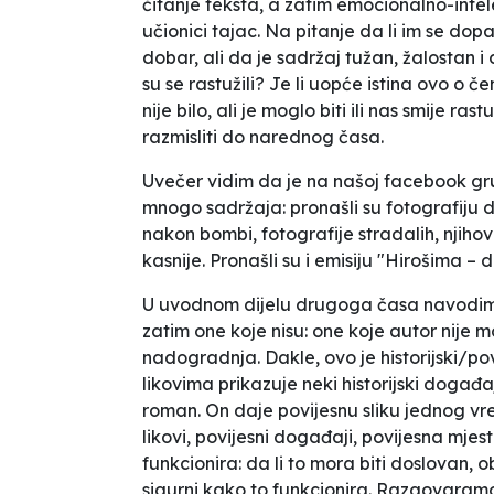
čitanje teksta, a zatim emocionalno-inte
učionici tajac. Na pitanje da li im se do
dobar, ali da je sadržaj tužan, žalostan i
su se rastužili? Je li uopće istina ovo o č
nije bilo, ali je moglo biti ili nas smije r
razmisliti do narednog časa.
Uvečer vidim da je na našoj facebook grup
mnogo sadržaja: pronašli su fotografiju d
nakon bombi, fotografije stradalih, njih
kasnije. Pronašli su i emisiju "Hirošima –
U uvodnom dijelu drugoga časa navodimo 
zatim one koje nisu: one koje autor nije m
nadogradnja. Dakle, ovo je historijski/p
likovima prikazuje neki historijski događaj i
roman. On daje povijesnu sliku jednog vr
likovi, povijesni događaji, povijesna mjes
funkcionira: da li to mora biti doslovan, 
sigurni kako to funkcionira. Razgovaramo o