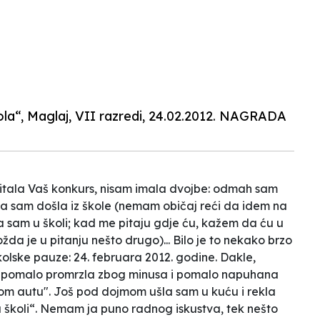
ola“, Maglaj, VII razredi, 24.02.2012. NAGRADA
itala Vaš konkurs, nisam imala dvojbe: odmah sam
da sam došla iz škole (nemam običaj reći da idem na
 sam u školi; kad me pitaju gdje ću, kažem da ću u
a je u pitanju nešto drugo)... Bilo je to nekako brzo
lske pauze: 24. februara 2012. godine. Dakle,
 i pomalo promrzla zbog minusa i pomalo napuhana
om autu". Još pod dojmom ušla sam u kuću i rekla
u školi“. Nemam ja puno radnog iskustva, tek nešto