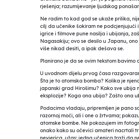
rješenja; razumijevanje ljudskog ponašanj
Ne radim to kad god se ukaže prilika, ni
cilj
da učenike šokiram ne podcjenjujući ih
igrice i filmove pune nasilja i ubijanja, 
Nagasakiju; ovo se desilo u Japanu, ono š
više nikad desiti, a ipak dešava se.
Planirano je da se ovim tekstom bavimo 
U uvodnom dijelu prvog časa razgovaramo
Šta je to atomska bomba? Kolika je nje
japanski grad Hirošimu? Kako sve ubija
eksplozije? Koga ona ubija? Zašto ona u
Podacima vladaju, pripremljen je pano sa
razornoj moći, ali i one o žrtvama; poka
atomske bombe. Ne pokazujem im fotograf
onako kako su očevici amateri nacrtali
nevjerica, užas; jedna učenica traži da ne