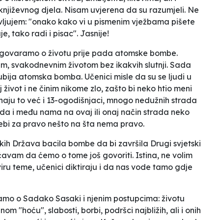
t književnog djela. Nisam uvjerena da su razumjeli. Ne
vljujem: "onako kako vi u pismenim vježbama pišete
e, tako radi i pisac". Jasnije!
azgovaramo o životu prije pada atomske bombe.
im, svakodnevnim životom bez ikakvih slutnji. Sada
ubija atomska bomba. Učenici misle da su se ljudi u
 život i ne činim nikome zlo, zašto bi neko htio meni
znaju to već i 13-ogodišnjaci, mnogo nedužnih strada
žda i među nama na ovaj ili onaj način strada neko
sebi za pravo nešto na šta nema pravo.
čkih Država bacila bombe da bi završila Drugi svjetski
avam da ćemo o tome još govoriti. Istina, ne volim
viru teme, učenici diktiraju i da nas vode tamo gdje
ramo o Sadako Sasaki i njenim postupcima: životu
om "hoću", slabosti, borbi, podršci najbližih, ali i onih