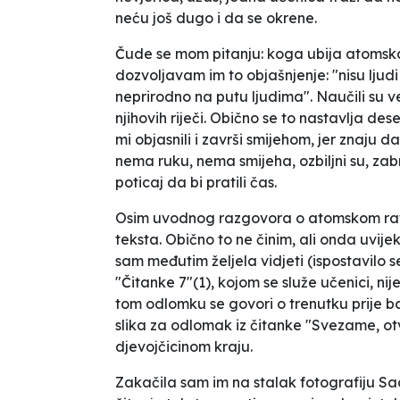
neću još dugo i da se okrene.
Čude se mom pitanju: koga ubija atomsk
dozvoljavam im to objašnjenje: "nisu lju
neprirodno na putu ljudima". Naučili su v
njihovih riječi. Obično se to nastavlja des
mi objasnili i završi smijehom, jer znaju
nema ruku, nema smijeha, ozbiljni su, zab
poticaj da bi pratili čas.
Osim uvodnog razgovora o atomskom ratu, 
teksta. Obično to ne činim, ali onda uvijek 
sam međutim željela vidjeti (ispostavilo se 
"Čitanke 7"(1), kojom se služe učenici, ni
tom odlomku se govori o trenutku prije b
slika za odlomak iz čitanke "Svezame, otv
djevojčicinom kraju.
Zakačila sam im na stalak fotografiju Sad