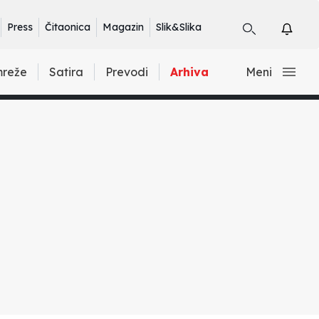
Press
Čitaonica
Magazin
Slik&Slika
mreže
Satira
Prevodi
Arhiva
Meni