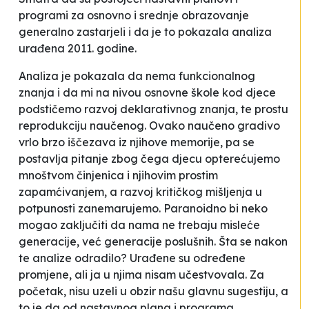
programi za osnovno i srednje obrazovanje
generalno
zastarjeli
i da je to pokazala analiza
urađena 2011. godine.
Analiza je pokazala da nema funkcionalnog
znanja i da mi na nivou osnovne škole kod djece
podstičemo razvoj deklarativnog znanja, te prostu
reprodukciju naučenog. Ovako naučeno gradivo
vrlo brzo iščezava iz njihove memorije, pa se
postavlja pitanje zbog čega djecu opterećujemo
mnoštvom činjenica i njihovim prostim
zapamćivanjem, a razvoj kritičkog mišljenja u
potpunosti zanemarujemo. Paranoidno bi neko
mogao zaključiti da nama ne trebaju misleće
generacije, već generacije poslušnih. Šta se nakon
te analize odradilo? Urađene su određene
promjene
, ali ja u njima nisam učestvovala. Za
početak, nisu uzeli u obzir našu glavnu sugestiju, a
to je da od nastavnog plana i programa