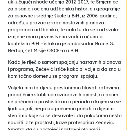
uključujući ishode učenja 2012-2017, te Smjernice
za pisanje i ocjenu udžbenika historije i geografije
za osnovne i srednje škole u BiH, iz 2006. godine,
određuju pravac izrade nastavnih planova i
programa i udžbenika, te nalažu da se kod svake
izmjene mora prvenstveno voditi računa o
kontekstu BiH
– istakao je ambasador Bruce G.
Berton, šef Misije OSCE-a u BiH.
Kada je riječ o samom spajanju nastavnih planova
i programa, Zečević ističe kako bi voljela da zna u
kom tačno domenu se programi spajaju.
Voljela bih da djecu prestanemo filovati ratovima,
porodičnim stablima raznoraznih dinastija i da im
ne pričamo o prošlosti kao o periodu u kojem su se
ljudi ubijali, nego da počnemo pričati i o lijepim
stvarima koje su se dešavale i da pokušamo nešto
naučiti iz te prošlosti
, kaže profesorica Zečević.
Smatra da su postojeći nastavni planovi i