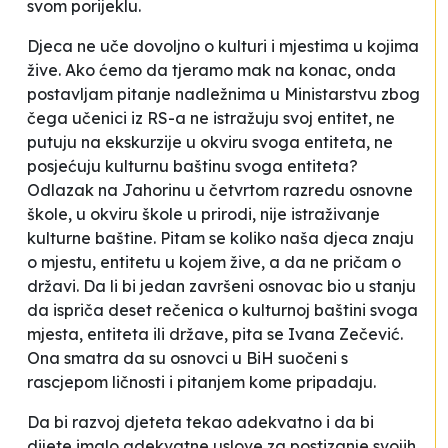
svom porijeklu.
Djeca ne uče dovoljno o kulturi i mjestima u kojima
žive. Ako ćemo da tjeramo mak na konac, onda
postavljam pitanje nadležnima u Ministarstvu zbog
čega učenici iz RS-a ne istražuju svoj entitet, ne
putuju na ekskurzije u okviru svoga entiteta, ne
posjećuju kulturnu baštinu svoga entiteta?
Odlazak na Jahorinu u četvrtom razredu osnovne
škole, u okviru škole u prirodi, nije istraživanje
kulturne baštine. Pitam se koliko naša djeca znaju
o mjestu, entitetu u kojem žive, a da ne pričam o
državi. Da li bi jedan završeni osnovac bio u stanju
da ispriča deset rečenica o kulturnoj baštini svoga
mjesta, entiteta ili države,
pita se Ivana Zečević.
Ona smatra da su osnovci u BiH suočeni s
rascjepom ličnosti
i pitanjem
kome pripadaju
.
Da bi razvoj djeteta tekao adekvatno i da bi
dijete imalo adekvatne uslove za postizanje svojih