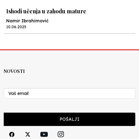
Ishodi učenja u zahodu mature
Namir Ibrahimović
10.06.2025
Kraj školske godine, fotofiniš
Anes Osmić
04.06.2025
NOVOSTI
Reformar’s Coming
Nenad Veličković
29.10.2024
Cuke i djeca
POŠALJI
Školegijum redakcija
06.12.2023