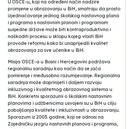
U OSCE-u, koji na određeni način nadzire
promjene u obrazovanju u BiH, smatraju da prosto
izjednačavanje jednog školskog nastavnog plana
i programa s nastavnim planom i programom
susjedne države
može biti kontraproduktivno i
naškoditi procesu u sklopu kojeg vlasti BiH
provode reformu kako bi unaprijedili kvalitet
obrazovanja za sve učenike u BiH
.
Misija OSCE-a u Bosni i Hercegovini podržava
regionalnu saradnju kao način da se jača
pomirenje i međusobno razumijevanje. Regionalna
saradnja može doprinijeti i daljem razvoju
inkluzivnog i kvalitetnog obrazovnog sistema u
BiH. Konkretni sporazumi o školskim nastavnim
planovima i udžbenicima usvojeni su u BiH u cilju
poboljšanja kvalitete i inkluzivnosti u obrazovanju.
Sporazum iz 2003. godine, koji se odnosi na
Zajedničku jezgru nastavnih planova i programa,