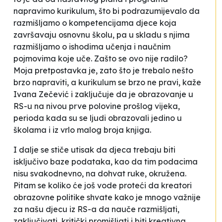
napravimo kurikulum, što bi podrazumijevalo da
razmišljamo o kompetencijama djece koja
završavaju osnovnu školu, pa u skladu s njima
razmišljamo o ishodima učenja i naučnim
pojmovima koje uče. Zašto se ovo nije radilo?
Moja pretpostavka je, zato što je trebalo nešto
brzo napraviti, a kurikulum se brzo ne pravi,
kaže
Ivana Zečević i zaključuje da je obrazovanje u
RS-u na nivou prve polovine prošlog vijeka,
perioda kada su se ljudi obrazovali jedino u
školama i iz vrlo malog broja knjiga.
I dalje se stiče utisak da djeca trebaju biti
isključivo baze podataka, kao da tim podacima
nisu svakodnevno, na dohvat ruke, okružena.
Pitam se koliko će još vode proteći da kreatori
obrazovne politike shvate kako je mnogo važnije
za našu djecu iz RS-a da nauče razmišljati,
zaključivati, kritički promišljati i biti kreativna,