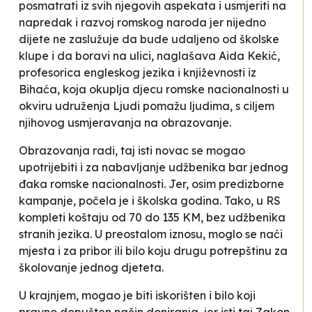
posmatrati iz svih njegovih aspekata i usmjeriti na
napredak i razvoj romskog naroda jer nijedno
dijete ne zaslužuje da bude udaljeno od školske
klupe i da boravi na ulici
, naglašava Aida Kekić,
profesorica engleskog jezika i književnosti iz
Bihaća, koja okuplja djecu romske nacionalnosti u
okviru udruženja
Ljudi pomažu ljudima
, s ciljem
njihovog usmjeravanja na obrazovanje.
Obrazovanja radi, taj isti novac se mogao
upotrijebiti i za nabavljanje udžbenika bar jednog
đaka romske nacionalnosti. Jer, osim predizborne
kampanje, počela je i školska godina. Tako, u RS
kompleti koštaju od 70 do 135 KM, bez udžbenika
stranih jezika. U preostalom iznosu, moglo se naći
mjesta i za pribor ili bilo koju drugu potrepštinu za
školovanje jednog djeteta.
U krajnjem, mogao je biti iskorišten i bilo koji