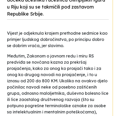
u Riju koji su se takmičili pod zastavom
Republike Srbije.
Vijest je odjeknula krajem prethodne sedmice kao
primjer ljudskog dobročinstva, po principu dobro
se dobrim vraća, jer
slavimo
.
Međutim, Zakonom o javnom redu i miru RS
predviđa se novčana kazna za prekršaj
prosjačenja, kako za onog ko prosjači tako i za
onog ko drugog navodi na prosjačenje, i to u
iznosu od 200 do 800 KM. Ukoliko na ovakvo djelo
počinilac navodi neke od posebno zaštićenih
grupa, odnosno maloljetnika, duševno bolesno lice
ili lice zaostalog društvenog razvoja (što su
potpuno pogrešne terminološke oznake za osobe
sa intelektualnim i mentalnim poteškoćama),