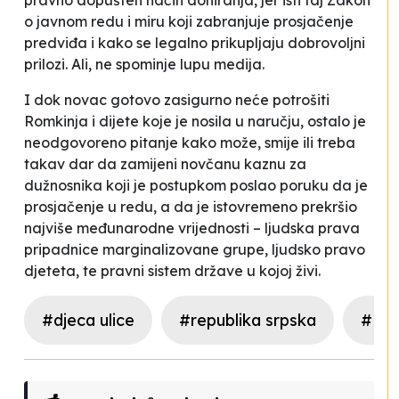
pravno dopušten način doniranja, jer isti taj Zakon
o javnom redu i miru koji zabranjuje prosjačenje
predviđa i kako se legalno prikupljaju dobrovoljni
prilozi. Ali, ne spominje lupu medija.
I dok novac gotovo zasigurno neće potrošiti
Romkinja i dijete koje je nosila u naručju, ostalo je
neodgovoreno pitanje kako može, smije ili treba
takav
dar
da zamijeni novčanu kaznu za
dužnosnika koji je postupkom poslao poruku da je
prosjačenje u redu, a da je istovremeno prekršio
najviše međunarodne vrijednosti – ljudska prava
pripadnice marginalizovane grupe, ljudsko pravo
djeteta, te pravni sistem države u kojoj živi.
#djeca ulice
#republika srpska
#Ro