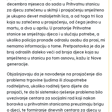
decembra mjeseca do sada u Prihvatnu stanicu
za djecu zatečenu u skitnji i prosjačenju smješteno
je ukupno devet maloljetnih lica, a od toga tri lica
koja su zatečena u prosjačenju, od čega jedno u
martu, a dva u aprilu. U prostorije Prihvatne
stanice se smještaju djeca i u slučaju potrebe, a
ukoliko policija pronađe odraslu osobu da prosi, mi
nemamo informaciju o tome. Pretpostavka je da je
broj odraslih daleko veći od broja djece koja su
smještena u stanicu po tom osnovu
, kažu iz Nove
generacije.
Objašnjavaju da je navođenje na prosjačenje dio
problema trgovine ljudima ili zloupotrebe
roditeljstva, ukoliko roditelj tjera dijete da
prosjači, te da bi sistemsko rješenje problema bilo
uvezivanje centara za socijalni rad koji nakon
boravka u prihvatnim stanicama preuzimaju brigu
o djeci, te formiranje dnevnih centara za djecu u