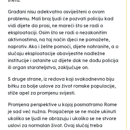
štetu.
Građani nisu adekvatno osviješteni o ovom
problemu. Mali broj ljudi će pozvati policiju kad
vidi dijete da prosi, ne mareći što se radi o
eksploataciji. Osim što se radi o nezakonitim
aktivnostima, na taj način djeci ne pomažete,
naprotiv. Ako i želite pomoći, dijete nahranite, a o
slučaju eksploatacije obavijestite nadležne
institucije i ostanite uz dijete dok ne dođu policija
ili organ starateljstva
, zaključuje on.
S druge strane, iz redova koji svakodnevno biju
bitku za bolje uslove za život romske populacije,
stiže apel za promjenu svijesti.
Promjena perspektive u kojoj posmatramo Rome
je sad već nužna.
Prosjačenje se ne može ukinuti
ukoliko se ljudi ne obrazuju i ukoliko se ne stvore
uslovi za normalan život. Ovaj slučaj treba