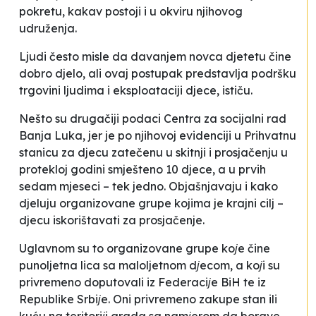
pokretu, kakav postoji i u okviru njihovog
udruženja.
Ljudi često misle da davanjem novca djetetu čine
dobro djelo, ali ovaj postupak predstavlja podršku
trgovini ljudima i eksploataciji djece
, ističu.
Nešto su drugačiji podaci Centra za socijalni rad
Banja Luka, jer je po njihovoj evidenciji u Prihvatnu
stanicu za djecu zatečenu u skitnji i prosjačenju u
protekloj godini smješteno 10 djece, a u prvih
sedam mjeseci – tek jedno. Objašnjavaju i kako
djeluju organizovane grupe kojima je krajni cilj –
djecu iskorištavati za prosjačenje.
Uglavnom su to organizovane grupe koјe čine
punoljetna lica sa maloljetnom dјecom, a koјi su
privremeno doputovali iz Federaciјe BiH te iz
Republike Srbiјe. Oni privremeno zakupe stan ili