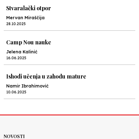
Stvaralački otpor
Mervan Miraščija
28.10.2025
Camp Nou nauke
Jelena Kalinić
16.06.2025
Ishodi učenja u zahodu mature
Namir Ibrahimović
10.06.2025
Kraj školske godine, fotofiniš
Anes Osmić
04.06.2025
NOVOSTI