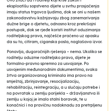
Ovo znači da i roditelji koji krše zakon i
eksploatišu sopstveno dijete u svrhu prosjačenja
imaju status trgovca ljudima, dok se oni u našem
zakonodavstvu kažnjavaju zbog zanemarivanja
dužne brige o djetetu, odnosno kroz prekršajni
postupak, dok se rjeđe koristi institut oduzimanja
roditeljskog prava, najčešće praćeno uz opasku
da su to, citiram,
ciganska posla, naglašava izvor.
Ponavlja, dugoročnijih rješenja – nema. Ukoliko se
roditelju oduzme roditeljsko pravo, dijete je
formalno-pravno spremno za usvajanje. Po
usvojenim međunarodnim dokumentima, svaka
žrtva organizovanog kriminala ima pravo na
smještaj, zbrinjavanje, resocijalizaciju,
rehabilitaciju, reintegraciju, a u slučaju potrebe i
na povratak u zemlju porijekla – državljanstva ili
zemlju u kojoj je imalo stalni boravak, te u
konačnici i na pravičnu nadoknadu za pretrpljenu