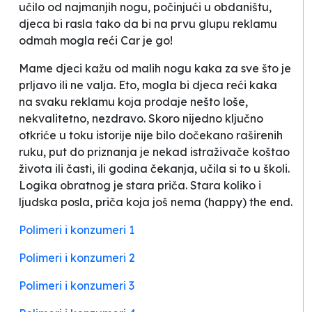
učilo od najmanjih nogu, počinjući u obdaništu,
djeca bi rasla tako da bi na prvu glupu reklamu
odmah mogla reći
Car je go
!
Mame djeci kažu od malih nogu
kaka
za sve što je
prljavo ili ne valja. Eto, mogla bi djeca reći
kaka
na svaku reklamu koja prodaje nešto loše,
nekvalitetno, nezdravo. Skoro nijedno ključno
otkriće u toku istorije nije bilo dočekano raširenih
ruku, put do priznanja je nekad istraživače koštao
života ili časti, ili godina čekanja, učila si to u školi.
Logika
obratnog
je stara priča. Stara koliko i
ljudska posla, priča koja još nema (happy) the end.
Polimeri i konzumeri 1
Polimeri i konzumeri 2
Polimeri i konzumeri 3