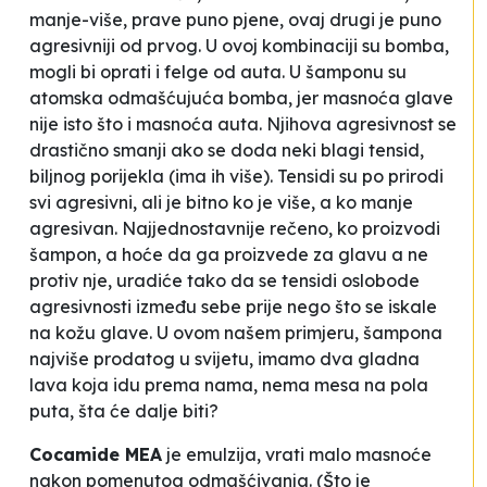
manje-više, prave puno pjene, ovaj drugi je puno
agresivniji od prvog. U ovoj kombinaciji su bomba,
mogli bi oprati i felge od auta. U šamponu su
atomska odmašćujuća bomba, jer masnoća glave
nije isto što i masnoća auta. Njihova agresivnost se
drastično smanji ako se doda neki blagi tensid,
biljnog porijekla (ima ih više). Tensidi su po prirodi
svi agresivni, ali je bitno ko je više, a ko manje
agresivan. Najjednostavnije rečeno, ko proizvodi
šampon, a hoće da ga proizvede za glavu a ne
protiv nje, uradiće tako da se tensidi oslobode
agresivnosti između sebe prije nego što se iskale
na kožu glave. U ovom našem primjeru,
šampona
najviše prodatog u svijetu
, imamo dva gladna
lava koja idu prema nama, nema mesa na pola
puta, šta će dalje biti?
Cocamide MEA
je emulzija, vrati malo masnoće
nakon pomenutog odmašćivanja. (Što je