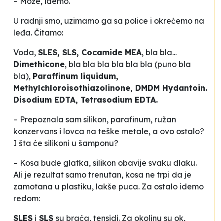
– Može, idemo.
U radnji smo, uzimamo ga sa police i okrećemo na
leđa
. Čitamo:
Voda,
SLES, SLS, Cocamide MEA
, bla bla...
Dimethicone
, bla bla bla bla bla bla (puno bla
bla),
Paraffinum liquidum,
Methylchloroisothiazolinone, DMDM Hydantoin.
Disodium EDTA, Tetrasodium EDTA.
– Prepoznala sam silikon, parafinum, ružan
konzervans i
lovca
na teške metale, a ovo ostalo?
I šta će silikoni u šamponu?
– Kosa bude glatka, silikon obavije svaku dlaku.
Ali je rezultat samo trenutan, kosa ne trpi da je
zamotana u plastiku, lakše puca. Za ostalo idemo
redom:
SLES
i
SLS
su braća, tensidi. Za okolinu su ok,