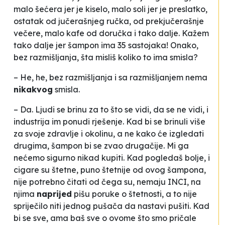
malo šećera jer je kiselo, malo soli jer je preslatko,
ostatak od jučerašnjeg ručka, od prekjučerašnje
večere, malo kafe od doručka i tako dalje. Kažem
tako dalje
jer šampon ima 35 sastojaka! Onako,
bez razmišljanja, šta misliš koliko to ima smisla?
– He, he, bez razmišljanja i sa razmišljanjem nema
nikakvog
smisla.
– Da. Ljudi se brinu za to što se vidi, da se ne vidi, i
industrija im ponudi rješenje. Kad bi se brinuli više
za svoje zdravlje i okolinu, a ne kako će izgledati
drugima, šampon bi se zvao drugačije. Mi ga
nećemo sigurno nikad kupiti. Kad pogledaš bolje, i
cigare su štetne, puno štetnije od ovog šampona,
nije potrebno čitati od čega su, nemaju INCI, na
njima
naprijed
pišu poruke o štetnosti, a to nije
spriječilo niti jednog pušača da nastavi pušiti. Kad
bi se sve, ama baš sve o ovome što smo pričale