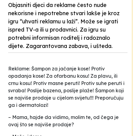
Objasniti djeci da reklame često nude
nekorisne i nepotrebne stvari lakše je kroz
igru “uhvati reklamu u laži”. Može se igrati
ispred TV-a ili u prodavnici. Za igru su
potrebni informisan roditelj i radoznalo
dijete. Zagarantovana zabava, i ušteda.
Reklame: Šampon za jačanje kose! Protiv
opadanja kose! Za ofarbanu kosu! Za plavu, ili
crnu kosu! Protiv masne peruti! Protiv suhe peruti i
svraba! Poslije bazena, poslije plaže! Šampon koji
se najviše prodaje u cijelom svijetu!!! Preporučuju
ga i dermatolozi!
– Mama, hajde da vidimo, molim te, od čega je
ovaj što se najviše prodaje?