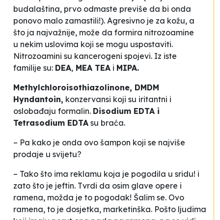
budalaština, prvo odmaste previše da bi onda
ponovo malo zamastili!). Agresivno je za kožu, a
što ja najvažnije, može da formira
nitrozoamine
u nekim uslovima koji se mogu uspostaviti.
Nitrozoamini su kancerogeni spojevi. Iz iste
familije su:
DEA
,
MEA TEA
i
MIPA.
Methylchloroisothiazolinone, DMDM
Hyndantoin,
konzervansi koji su iritantni i
oslobađaju formalin.
Disodium EDTA i
Tetrasodium EDTA
su braća.
– Pa kako je onda ovo šampon koji se najviše
prodaje u svijetu?
– Tako što ima reklamu koja je pogodila
u sridu
! i
zato što je jeftin. Tvrdi da osim glave opere i
ramena, možda je to pogodak! Šalim se. Ovo
ramena, to je dosjetka, marketinška. Pošto ljudima