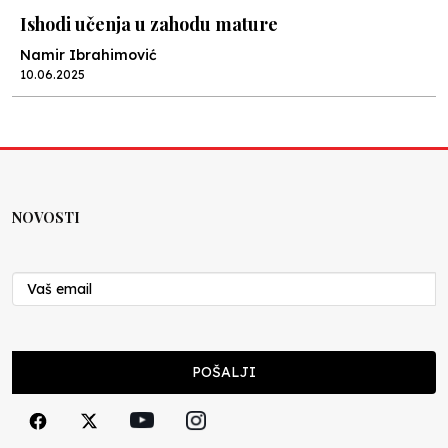
Ishodi učenja u zahodu mature
Namir Ibrahimović
10.06.2025
Kraj školske godine, fotofiniš
Anes Osmić
04.06.2025
NOVOSTI
Reformar’s Coming
Nenad Veličković
29.10.2024
Cuke i djeca
POŠALJI
Školegijum redakcija
06.12.2023