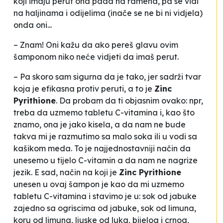
koji imaju perut ona pada na ramena, pa se vidi
na haljinama i odijelima (inače se ne bi ni vidjela)
onda oni...
– Znam! Oni kažu da ako pereš glavu ovim
šamponom niko neće vidjeti da imaš perut.
– Pa skoro sam sigurna da je tako, jer sadrži tvar
koja je efikasna protiv peruti, a to je
Zinc
Pyrithione
.
Da probam da ti objasnim ovako: npr,
treba da uzmemo tabletu C-vitamina i, kao što
znamo, ona je jako kisela, a da nam ne bude
takva mi je razmutimo sa malo soka ili u vodi sa
kašikom meda. To je najjednostavniji način da
unesemo u tijelo C-vitamin a da nam ne nagrize
jezik. E sad, način na koji je
Zinc Pyrithione
unesen u ovaj šampon je kao da mi uzmemo
tabletu C-vitamina i stavimo je u: sok od jabuke
zajedno sa ogriscima od jabuke, sok od limuna,
koru od limuna, ljuske od luka, bijelog i crnog,