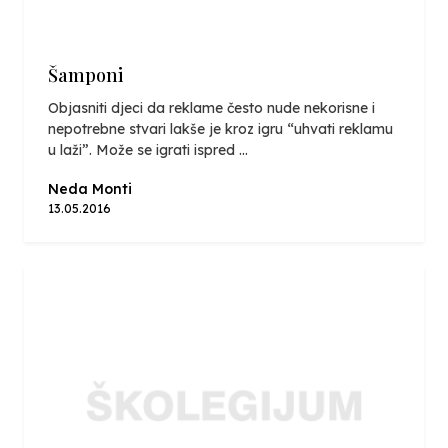
Šamponi
Objasniti djeci da reklame često nude nekorisne i
nepotrebne stvari lakše je kroz igru “uhvati reklamu
u laži”. Može se igrati ispred ...
Neda Monti
13.05.2016