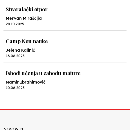
Stvaralački otpor
Mervan Miraščija
28.10.2025
Camp Nou nauke
Jelena Kalinić
16.06.2025
Ishodi učenja u zahodu mature
Namir Ibrahimović
10.06.2025
Kraj školske godine, fotofiniš
Anes Osmić
04.06.2025
NOVOSTI