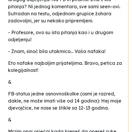
pitanja? Ni jednog komentara, sve sami seen-ovi.
Sutradan na testu, odjednom grupice žohara
zadovoljni, jer su nekako pripremljeni.
- Profesore, ovo su ista pitanja kao i u drugom
odjeljenju!
- Znam, sinoć bila utakmica... Vaša nafaka!
Eto nafake najboljim prijateljima. Bravo, petica za
kolegijalnost!
&
FB-status jedne osnovnoškolke (osmi je razred,
dakle, ne može imati više od 14 godina): Hej moje
djevojčice, ne nose se štikle sa 12-13 godina.
&
Mrzim onaj osjećaj kada kreneš da opereš ruke,