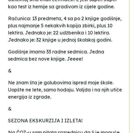
kao test iz hemije sa gradivom iz cijele godine.
Računica: 13 predmeta, 4 sa po 2 knjige godišnje,
plus najmanje 5 nekakvih kopija zbirki, plus 10
lektira. Jednako je: 22 udžbenika i 10 lektira.
Jednako je: 32 knjige u jednoj školskoj godini.
Godišnje imamo 33 radne sedmica. Jedna
sedmica bez nove knjige. Jeeee!
&
Ne znam šta je golubovima ispred moje škole.
Uopšte ne lete, samo hodaju. Valjda i na njih utiče
energija iz zgrade.
&
SEZONA EKSKURZIJA I IZLETA!
Na ČOZ-u sam pitala razrednicu da li je moguće