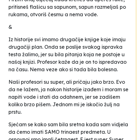
pritisneš flašicu sa sapunom, sapun razmeljaš po
rukama, otvoriš česmu a nema vode.
&
Iz historije svi imamo drugačije knjige koje imaju
drugačiji plan. Onda se poslije svakog ispravka
testa žalimo, jer su bila pitanja koja ne postoje u
našoj knjizi. Profesor kaže da je on to ispredavao
na času. Nema veze ako si tada bila bolesna.
Naši profesori su super, ali pričaju jako brzo. Evo
da ne lažem, ja nakon historije izađem i moram se
napiti vode i stati da odahnem, jer se zadišem
koliko brzo pišem. Jednom mi je iskočio žulj na
prstu.
Sjećam se kako sam bila sretna kada sam vidjela
da ćemo imati SAMO trinaest predmeta. U
osnovnoj smo imali četrnaest. E jest super. Super