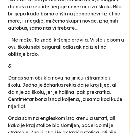
da naš razred ide negdje nevezano za školu. Bilo
bi lijepo kada bismo otišli na jednodnevni izlet na
more, ili negdje, mi ćemo skupiti novac, iznajmiti
autobus, samo nas vi trebate...
- Ne može. To znači kršenje pravila. Vi ste upisom u
ovu školu sebi osigurali odlazak na izlet na
obližnje brdo.
&
Danas sam obukla novu haljinicu i štrample u
školu. Jedna je žoharka rekla da je kroj lijep, ali
da nije za školu, jer je haljina ipak prekratka.
Centimetar bona iznad koljena, ja sama kod kuće
mjerila!
Onda sam na engleskom isto krenula ustati, ali
kako je kraj stolice bio slomljen, poderao mi je
štrample. Znači: školi je ok kraća stolica, ali nije