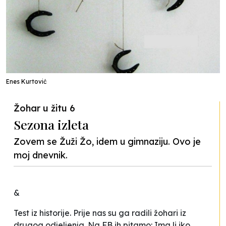
Enes Kurtović
Žohar u žitu 6
Sezona izleta
Zovem se Žuži Žo, idem u gimnaziju. Ovo je
moj dnevnik.
&
Test iz historije. Prije nas su ga radili žohari iz
drugog odjeljenja. Na FB ih pitamo: Ima li iko