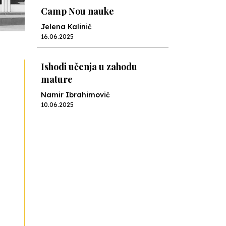
Camp Nou nauke
Jelena Kalinić
16.06.2025
Ishodi učenja u zahodu
mature
Namir Ibrahimović
10.06.2025
Kraj školske godine, fotofiniš
Anes Osmić
04.06.2025
Reformar’s Coming
Nenad Veličković
29.10.2024