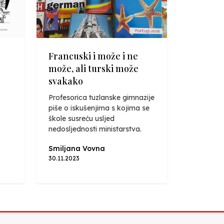
Francuski i može i ne
može, ali turski može
svakako
Profesorica tuzlanske gimnazije
piše o iskušenjima s kojima se
škole susreću usljed
nedosljednosti ministarstva.
Smiljana Vovna
30.11.2023