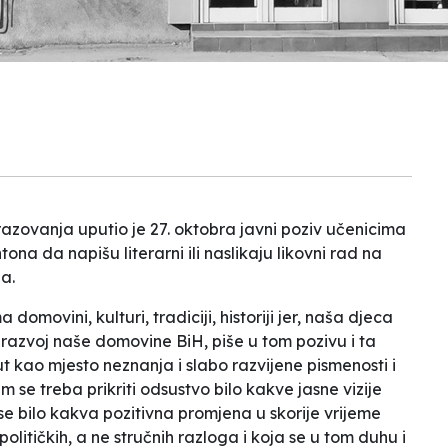
razovanja uputio je 27. oktobra
javni poziv
učenicima
na da napišu literarni ili naslikaju likovni rad na
na.
movini, kulturi, tradiciji, historiji jer, naša djeca
 i razvoj naše domovine BiH
, piše u tom pozivu i ta
ut kao mjesto neznanja i slabo razvijene pismenosti i
se treba prikriti odsustvo bilo kakve jasne vizije
 bilo kakva pozitivna promjena u skorije vrijeme
 političkih, a ne stručnih razloga i koja se u tom duhu i