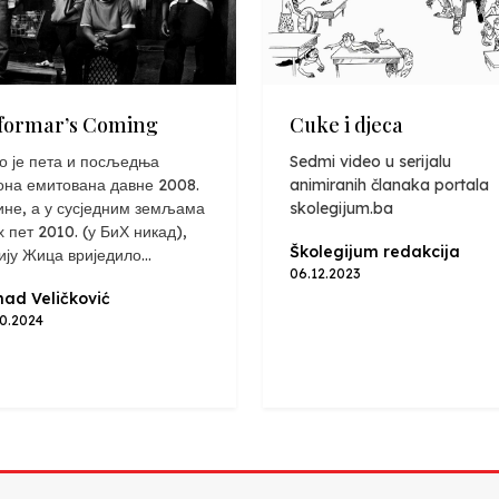
formar’s Coming
Cuke i djeca
о је пета и посљедња
Sedmi video u serijalu
она емитована давне 2008.
animiranih članaka portala
ине, а у сусједним земљама
skolegijum.ba
х пет 2010. (у БиХ никад),
Školegijum redakcija
ију Жица вриједило...
06.12.2023
ad Veličković
10.2024