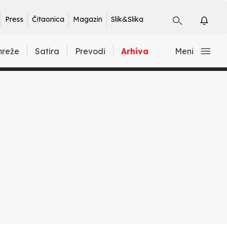
Press
Čitaonica
Magazin
Slik&Slika
mreže
Satira
Prevodi
Arhiva
Meni