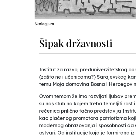
Školegijum
Šipak državnosti
Institut za razvoj preduniverzitetskog ob
(zašto ne i učenicama?) Sarajevskog kanto
temu Moja domovina Bosna i Hercegovi
Ovom temom želimo razvijati ljubav prema do
su naš stub na kojem treba temeljiti rast
rečenica prilično tačno predstavlja Instit
kao plaćenog promotora patriotizma kojim 
modernog obrazovanja i sposobnosti da se
ostvari. Od institucije koja je formirana iz