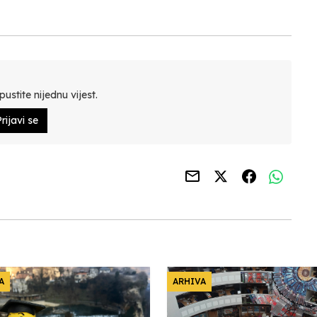
ustite nijednu vijest.
rijavi se
A
ARHIVA