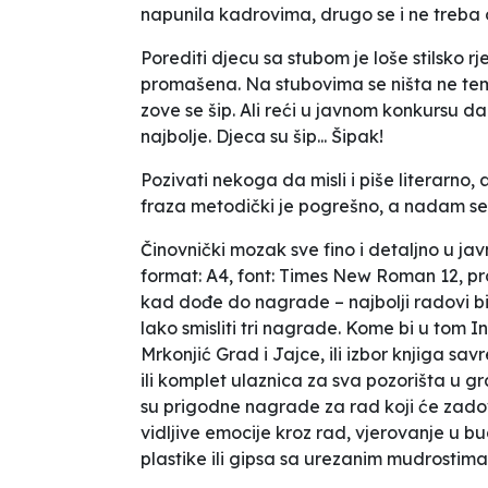
napunila kadrovima, drugo se i ne treba 
Porediti djecu sa stubom je loše stilsko rj
promašena. Na stubovima se ništa ne temelj
zove se šip. Ali reći u javnom konkursu da 
najbolje. Djeca su šip... Šipak!
Pozivati nekoga da misli i piše literarno
fraza metodički je pogrešno, a nadam se 
Činovnički mozak sve fino i detaljno u ja
format: A4, font: Times New Roman 12, prored
kad dođe do nagrade – najbolji radovi b
lako smisliti tri nagrade. Kome bi u tom
Mrkonjić Grad i Jajce, ili izbor knjiga sav
ili komplet ulaznica za sva pozorišta u gr
su prigodne nagrade za rad koji će zadovol
vidljive emocije kroz rad, vjerovanje u bu
plastike ili gipsa sa urezanim mudrostim