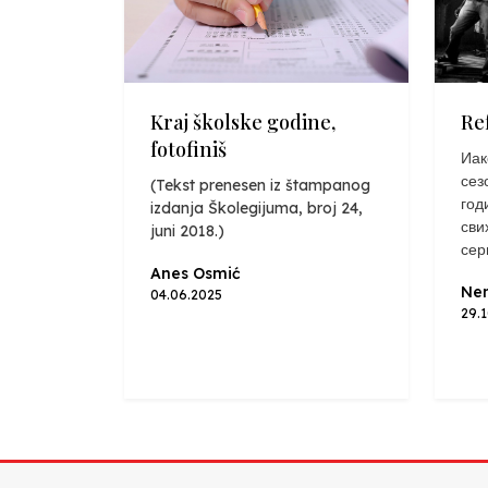
Kraj školske godine,
Re
fotofiniš
Иак
сез
(Tekst prenesen iz štampanog
год
izdanja Školegijuma, broj 24,
сви
juni 2018.)
сер
Anes Osmić
Nen
04.06.2025
29.