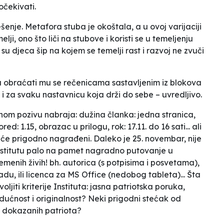
očekivati.
ešenje. Metafora stuba je okoštala, a u ovoj varijaciji
i, ono što liči na stubove i koristi se u temeljenju
su djeca šip na kojem se temelji rast i razvoj ne zvuči
, a obraćati mu se rečenicama sastavljenim iz blokova
i za svaku nastavnicu koja drži do sebe – uvredljivo.
vnom pozivu nabraja: dužina članka: jedna stranica,
: 1.15, obrazac u prilogu, rok: 17.11. do 16 sati... ali
iće
prigodno nagrađeni
. Daleko je 25. novembar, nije
 Institutu palo na pamet nagradno putovanje u
remenih živih! bh. autorica (s potpisima i posvetama),
adu, ili licenca za MS Office (nedobog tableta)... Šta
jiti kriterije Instituta:
jasna patriotska poruka,
dućnost i originalnost
? Neki prigodni stećak od
a dokazanih patriota?