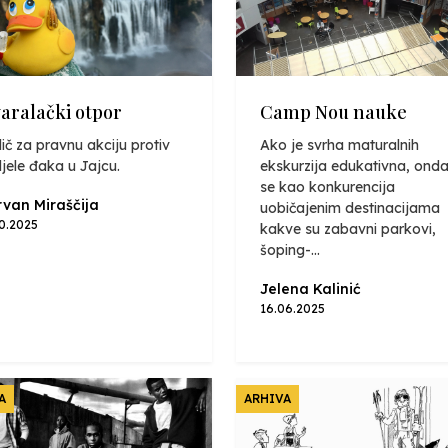
varalački otpor
Camp Nou nauke
ič za pravnu akciju protiv
Ako je svrha maturalnih
jele đaka u Jajcu.
ekskurzija edukativna, onda
se kao konkurencija
van Miraščija
uobičajenim destinacijama
10.2025
kakve su zabavni parkovi,
šoping-...
Jelena Kalinić
16.06.2025
A
ARHIVA