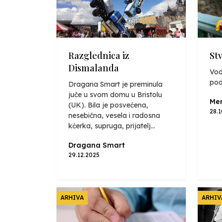
Razglednica iz
St
Dismalanda
Vod
pod
Dragana Smart je preminula
juče u svom domu u Bristolu
Mer
(UK). Bila je posvećena,
28.
nesebična, vesela i radosna
kćerka, supruga, prijatelj...
Dragana Smart
29.12.2025
ARHIVA
ARHIV