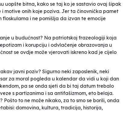
isu uopšte bitna, kako se taj ko je sastavio ovaj šipak
e i motive onih koje poziva. Jer ta činovnička pamet
im floskulama i ne pomišlja da izvan te emocije
anje u budućnost? Na patriotskoj frazeologiji koja
 nepotizam i korupciju i odvlačenje obrazovanja u
nost se ovdje može vjerovati iskreno kad je cijelo
kav javni poziv? Sigurno neki zaposlenik, neki
ar za moral pogleda u kalendar da vidi u koji dan
ikendom, pa se onda sjeti da bi taj datum trebalo
 veze s partizanima i sa antifašizmom, eto belaja.
Pošto to ne može nikako, za to smo se borili, onda
etabisi
: domovina, kultura, tradicija, historija,