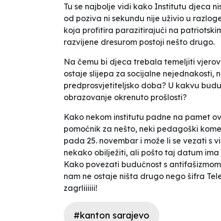
Tu se najbolje vidi kako Institutu djeca n
od poziva ni sekundu nije uživio u razlog
koja profitira parazitirajući na patriotsk
razvijene dresurom postoji nešto drugo.
Na čemu bi djeca trebala
temeljiti
vjerov
ostaje slijepa za socijalne nejednakosti,
predprosvjetiteljsko doba? U kakvu buduć
obrazovanje okrenuto prošlosti?
Kako nekom institutu padne na pamet ova
pomoćnik za nešto, neki pedagoški komes
pada 25. novembar i može li se vezati s v
nekako obilježiti, ali pošto taj datum ima
Kako povezati budućnost s antifašizmom? 
nam ne ostaje ništa drugo nego šifra
Tel
zagrliiiiii!
#kanton sarajevo