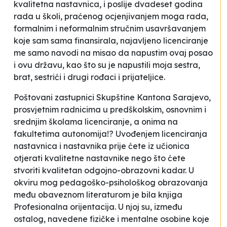
kvalitetna nastavnica, i poslije dvadeset godina
rada u školi, praćenog ocjenjivanjem moga rada,
formalnim i neformalnim stručnim usavršavanjem
koje sam sama finansirala, najavljeno licenciranje
me samo navodi na misao da napustim ovaj posao
i ovu državu, kao što su je napustili moja sestra,
brat, sestrići i drugi rođaci i prijateljice.
Poštovani zastupnici Skupštine Kantona Sarajevo,
prosvjetnim radnicima u predškolskim, osnovnim i
srednjim školama licenciranje, a onima na
fakultetima autonomija!? Uvođenjem licenciranja
nastavnica i nastavnika prije ćete iz učionica
otjerati kvalitetne nastavnike nego što ćete
stvoriti kvalitetan odgojno-obrazovni kadar. U
okviru mog pedagoško-psihološkog obrazovanja
među obaveznom literaturom je bila knjiga
Profesionalna orijentacija
. U njoj su, između
ostalog, navedene fizičke i mentalne osobine koje