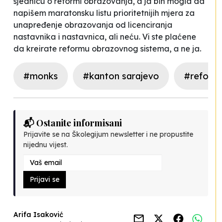
sjednicu o reformi obrazovanja, a ja bih mogla da
napišem maratonsku listu prioritetnijih mjera za
unapređenje obrazovanja od licenciranja
nastavnika i nastavnica, ali neću. Vi ste plaćene
da kreirate reformu obrazovnog sistema, a ne ja.
#monks
#kanton sarajevo
#reform
📬 Ostanite informisani
Prijavite se na Školegijum newsletter i ne propustite
nijednu vijest.
Prijavi se
Arifa Isaković