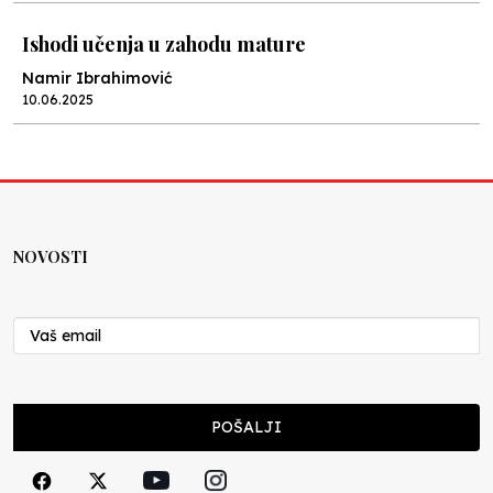
Ishodi učenja u zahodu mature
Namir Ibrahimović
10.06.2025
Kraj školske godine, fotofiniš
Anes Osmić
04.06.2025
NOVOSTI
Reformar’s Coming
Nenad Veličković
29.10.2024
Cuke i djeca
POŠALJI
Školegijum redakcija
06.12.2023