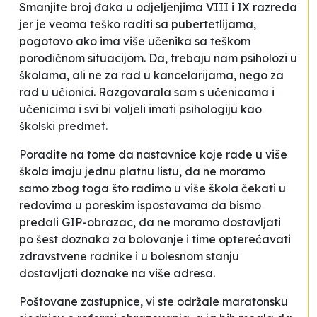
Smanjite broj đaka u odjeljenjima VIII i IX razreda
jer je veoma teško raditi sa pubertetlijama,
pogotovo ako ima više učenika sa teškom
porodičnom situacijom. Da, trebaju nam psiholozi u
školama, ali ne za rad u kancelarijama, nego za
rad u učionici. Razgovarala sam s učenicama i
učenicima i svi bi voljeli imati psihologiju kao
školski predmet.
Poradite na tome da nastavnice koje rade u više
škola imaju jednu platnu listu, da ne moramo
samo zbog toga što radimo u više škola čekati u
redovima u poreskim ispostavama da bismo
predali GIP-obrazac, da ne moramo dostavljati
po šest doznaka za bolovanje i time opterećavati
zdravstvene radnike i u bolesnom stanju
dostavljati doznake na više adresa.
Poštovane zastupnice, vi ste održale maratonsku