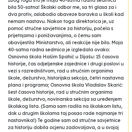
zbog toga što je moja 40-satna radna sedmica
bila 50-satna! Školski odbor me, sa tri glasa za i
dva protiv, oslobodio obaveze boravka u školi kad
nemam nastavu. Nakon toga direktorica je, uz
pomoć stručne savjetnice za historiju, počela s
prijetnjama i ponižavanjima, o čemu sam
obavijestila Ministarstvo, ali reakcije nije bilo. Moja
40-satna radna sedmica je izgledala ovako:
Osnovna škola
Hašim Spahić
u Ilijašu: 15 časova
historije, čas odjeljenske zajednice i drugi poslovi u
vezi s razredništvom, rad u stručnim organima
škole, dežurstvo, historijska sekcija, četiri nastavna
plana i programa; Osnovna škola
Vladislav Skarić
:
šest časova historije, rad u stručnim organima
škole, dežurstvo, novinarska sekcija sa uređenjem
školskog lista. (Sama sam radila na školskom listu,
dok u drugim školama taj posao rade najmanje tri
nastavnika!) Te godine sam od stručne savjetnice
za historiju dobila ocjenu
zadovoljava
, a u svojoj