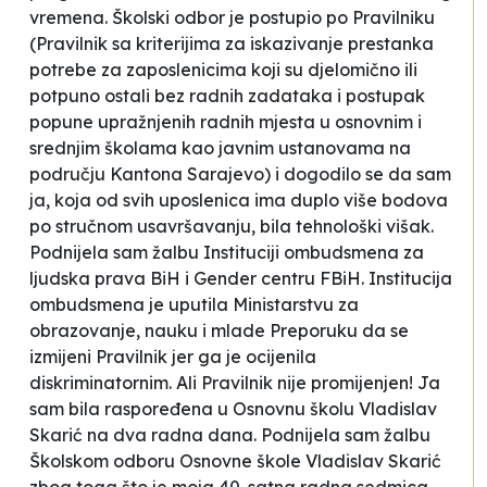
vremena. Školski odbor je postupio po Pravilniku
(Pravilnik sa kriterijima za iskazivanje prestanka
potrebe za zaposlenicima koji su djelomično ili
potpuno ostali bez radnih zadataka i postupak
popune upražnjenih radnih mjesta u osnovnim i
srednjim školama kao javnim ustanovama na
području Kantona Sarajevo) i dogodilo se da sam
ja, koja od svih uposlenica ima duplo više bodova
po stručnom usavršavanju, bila tehnološki višak.
Podnijela sam žalbu Instituciji ombudsmena za
ljudska prava BiH i Gender centru FBiH. Institucija
ombudsmena je uputila Ministarstvu za
obrazovanje, nauku i mlade Preporuku da se
izmijeni Pravilnik jer ga je ocijenila
diskriminatornim. Ali Pravilnik nije promijenjen! Ja
sam bila raspoređena u Osnovnu školu
Vladislav
Skarić
na dva radna dana. Podnijela sam žalbu
Školskom odboru Osnovne škole
Vladislav Skarić