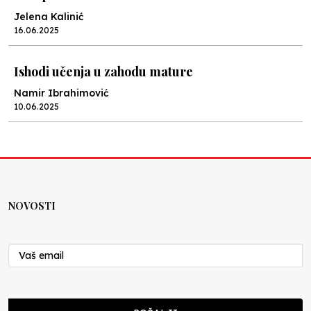
Jelena Kalinić
16.06.2025
Ishodi učenja u zahodu mature
Namir Ibrahimović
10.06.2025
Kraj školske godine, fotofiniš
Anes Osmić
04.06.2025
NOVOSTI
Reformar’s Coming
Nenad Veličković
29.10.2024
Cuke i djeca