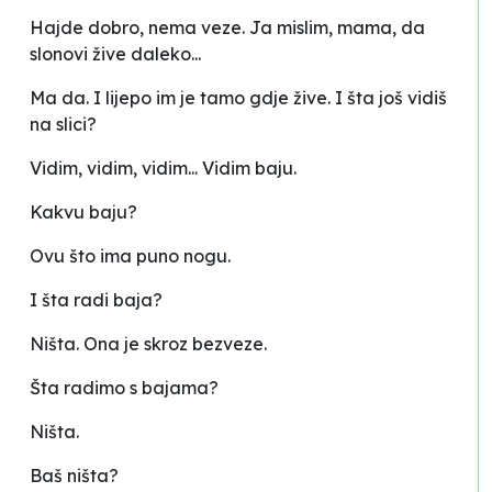
Hajde dobro, nema veze. Ja mislim, mama, da
slonovi žive daleko...
Ma da. I lijepo im je tamo gdje žive. I šta još vidiš
na slici?
Vidim, vidim, vidim... Vidim baju.
Kakvu baju?
Ovu što ima puno nogu.
I šta radi baja?
Ništa. Ona je skroz bezveze.
Šta radimo s bajama?
Ništa.
Baš ništa?