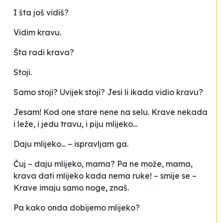
I šta još vidiš?
Vidim kravu.
Šta radi krava?
Stoji.
Samo stoji? Uvijek stoji? Jesi li ikada vidio kravu?
Jesam! Kod one stare nene na selu. Krave nekada
i leže, i jedu travu, i piju mlijeko...
Daju mlijeko... – ispravljam ga.
Čuj – daju mlijeko, mama? Pa ne može, mama,
krava dati mlijeko kada nema ruke! – smije se –
Krave imaju samo noge, znaš.
Pa kako onda dobijemo mlijeko?