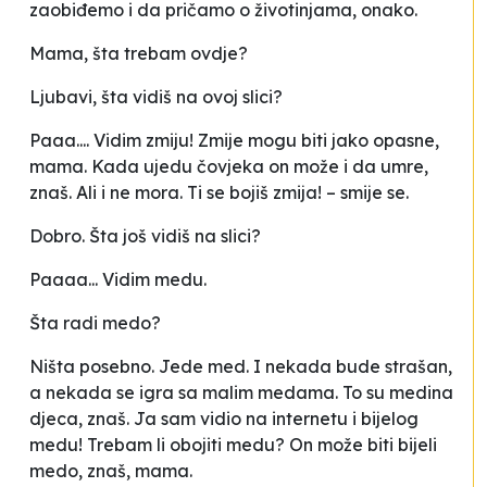
zaobiđemo i da pričamo o životinjama, onako.
Mama, šta trebam ovdje?
Ljubavi, šta vidiš na ovoj slici?
Paaa.... Vidim zmiju! Zmije mogu biti jako opasne,
mama. Kada ujedu čovjeka on može i da umre,
znaš. Ali i ne mora. Ti se bojiš zmija! – smije se.
Dobro. Šta još vidiš na slici?
Paaaa... Vidim medu.
Šta radi medo?
Ništa posebno. Jede med. I nekada bude strašan,
a nekada se igra sa malim medama. To su medina
djeca, znaš. Ja sam vidio na internetu i bijelog
medu! Trebam li obojiti medu? On može biti bijeli
medo, znaš, mama.