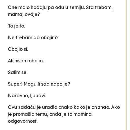
One malo hodaju pa odu u zemlju. Šta trebam,
mama, ovdje?
To je to.
Ne trebam da obojim?
Obojio si.
Ali nisam obojio...
Šalim se.
Super! Mogu li sad napolje?
Naravno, ljubavi.
Ovu zadaću je uradio onako kako je on znao. Ako
je promašio temu, onda je to mamina
odgovornost.