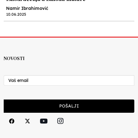
Namir Ibrahimović
10.06.2025
Kraj školske godine, fotofiniš
Anes Osmić
04.06.2025
NOVOSTI
Reformar’s Coming
Nenad Veličković
29.10.2024
Cuke i djeca
POŠALJI
Školegijum redakcija
06.12.2023
Francuski i može i ne može, ali turski može