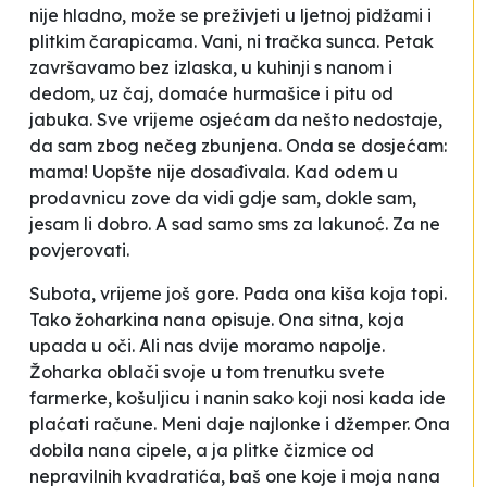
nije hladno, može se preživjeti u ljetnoj pidžami i
plitkim čarapicama. Vani, ni tračka sunca. Petak
završavamo bez izlaska, u kuhinji s nanom i
dedom, uz čaj, domaće hurmašice i pitu od
jabuka. Sve vrijeme osjećam da nešto nedostaje,
da sam zbog nečeg zbunjena. Onda se dosjećam:
mama! Uopšte nije dosađivala. Kad odem u
prodavnicu zove da vidi gdje sam, dokle sam,
jesam li dobro. A sad samo sms za lakunoć. Za ne
povjerovati.
Subota, vrijeme još gore. Pada ona kiša koja
topi
.
Tako žoharkina nana opisuje. Ona sitna, koja
upada u oči. Ali nas dvije moramo napolje.
Žoharka oblači svoje u tom trenutku svete
farmerke, košuljicu i nanin sako koji nosi kada ide
plaćati račune. Meni daje najlonke i džemper. Ona
dobila
nana
cipele, a ja plitke čizmice od
nepravilnih kvadratića, baš one koje i moja nana