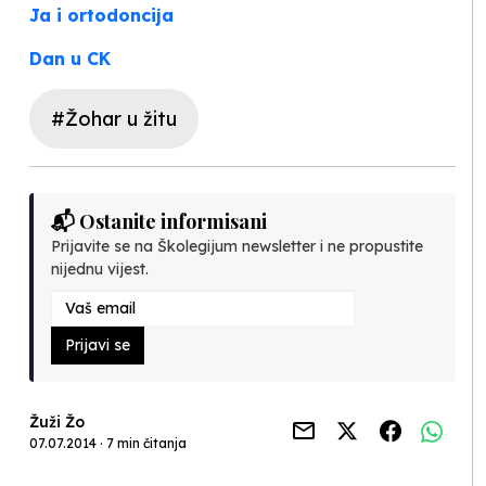
Ja i ortodoncija
Dan u CK
#Žohar u žitu
📬 Ostanite informisani
Prijavite se na Školegijum newsletter i ne propustite
nijednu vijest.
Prijavi se
Žuži Žo
07.07.2014 · 7 min čitanja