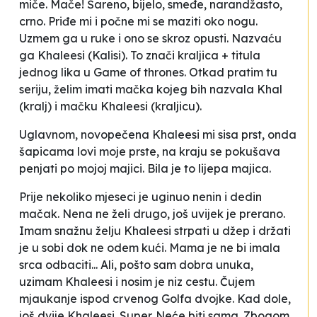
miče. Mače! Šareno, bijelo, smeđe, narandžasto,
crno. Priđe mi i počne mi se maziti oko nogu.
Uzmem ga u ruke i ono se skroz opusti. Nazvaću
ga Khaleesi (Kalisi). To znači kraljica + titula
jednog lika u
Game of thrones
. Otkad pratim tu
seriju, želim imati mačka kojeg bih nazvala Khal
(kralj) i mačku Khaleesi (kraljicu).
Uglavnom, novopečena Khaleesi mi sisa prst, onda
šapicama lovi moje prste, na kraju se pokušava
penjati po mojoj majici. Bila je to lijepa majica.
Prije nekoliko mjeseci je uginuo nenin i dedin
mačak. Nena ne želi drugo, još uvijek je prerano.
Imam snažnu želju Khaleesi strpati u džep i držati
je u sobi dok ne odem kući. Mama je ne bi imala
srca odbaciti... Ali, pošto sam dobra unuka,
uzimam Khaleesi i nosim je niz cestu. Čujem
mjaukanje ispod crvenog Golfa dvojke. Kad dole,
još dvije Khaleesi. Super. Neće biti sama. Zbogom