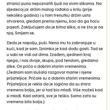
stranici puno nepoznatih ljudi na sivim slikama. Na
sljedećoj ja: držim malog rođaka u krilu (prije
nekoliko godina) i u tom trenutku držim usta
otvorena, gledam prema njemu, kao da ga hoću
pojesti. Zaključujem da je bitna slika, a ne šta je na
njoj. Smijem se.
Dedo je napolju, puši. Nena mu to zabranjuje u
kući, kad je sam. Iznimka je kad dođu gosti. Tad se
u sobi ne vidi od dima. Izađem, sjednem kraj
njega, i nas dvoje, skupa, pod tendom, gledamo
slike. On priča o dobrim starim vremenima.
(Jednom sam slušala razgovor mame i njene
prijateljice. Pričale su o dobrim starim vremenima.
Prijateljica je rekla da je logično da su stara
vremena bolja, jer si tad bio mlađi. Više možeš kad
si mlađi. Kad ostariš, sve je teško. Samo zato su
vremena bila bolja.)