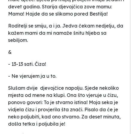
devet godina. Starija djevojčica zove mamu:
Mama! Hajde da se slikamo pored Bestilja!
Roditelji se smiju, a i ja. Jedva čekam nedjelju, da
kažem mami da mi namaže šnitu hljeba sa
sebiljom.
&
- 13-13 sati. Čiza!
- Ne vjerujem ja u to.
Slušam dvije djevojčice napolju. Sjede nekoliko
mjesta od mene na klupi. Ona što vjeruje u čizu,
ponovo govori:
To je stvarno istina! Moja seka je
vidjela čizu i provjerila šta znači. Pisalo da će je
neko poljubiti, kad ono stvarno. Za deset minuta,
došla tetka i poljubila je!