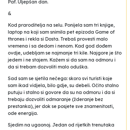
Paf. Uljepšan dan.
&
Kod praroditelja na selu. Ponijela sam tri knjige,
laptop na koji sam snimila pet epizoda
Game of
thrones
i rekla si
Dosta. Trebaš provesti malo
vremena i sa dedom i nenom.
Kad god dođem
ovdje, udebljam se najmanje tri kile. Najgore je što
jedem i ne stajem. Kažem si da sam na odmoru i
da si trebam dozvoliti malo oduška.
Sad sam se sjetila nečega: skoro svi turisti koje
sam ikad vidjela, bilo gdje, su debeli. Očito stalno
putuju i stalno si govore da su na odmoru i da si
trebaju dozvoliti odmaranje (žderanje bez
prestanka), jer dok se posjete sve znamenitosti,
ode energija.
Sjedim na ugaonoj. Jedan od rijetkih trenutaka