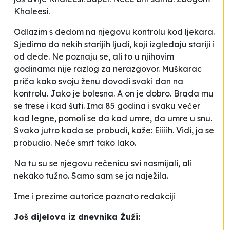
Khaleesi.
Odlazim s dedom na njegovu kontrolu kod ljekara.
Sjedimo do nekih starijih ljudi, koji izgledaju stariji i
od dede. Ne poznaju se, ali to u njihovim
godinama nije razlog za nerazgovor. Muškarac
priča kako svoju ženu dovodi svaki dan na
kontrolu. Jako je bolesna. A on je dobro. Brada mu
se trese i kad šuti. Ima 85 godina i svaku večer
kad legne, pomoli se da kad umre, da umre u snu.
Svako jutro kada se probudi, kaže:
Eiiiih. Vidi, ja se
probudio. Neće smrt tako lako.
Na tu su se njegovu rečenicu svi nasmijali, ali
nekako tužno. Samo sam se ja naježila.
Ime i prezime autorice poznato redakciji
Još dijelova iz dnevnika Žuži: