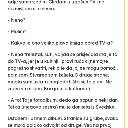
gdje samo sjedim. Gledam u ugašen TV i ne
razmišljam ni o čemu.
- Neno?
- Molim?
- Kakva je ono velika plava knjiga pored TV-a?
- Nena trenutak šuti, valjda se prisjećala šta je to
do TV-a, jer je u kuhinji i pravi ručak (nemojte
pogrešno shvatiti, rekla je da joj ne mogu pomoći,
pa nisam. Stvarno sam željela. S druge strane,
mogla sam ustati i pogledati šta se to plavi. Ne
znam što nisam. Kao ja bila kulturna.)
- A to! To je fotoalbum, dedo ga popunio neki dan.
Tetka (njegova sestra) mu je donijela iz Švedske.
Ustanem i uzmem album. Stranice su grube, svaka
se mora polako odvojiti od druge. Već na prvoj