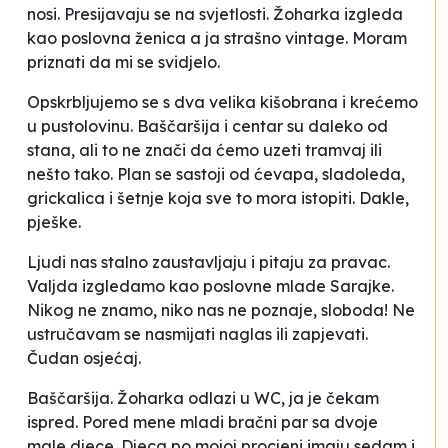
nosi. Presijavaju se na svjetlosti. Žoharka izgleda
kao poslovna ženica a ja strašno vintage. Moram
priznati da mi se svidjelo.
Opskrbljujemo se s dva velika kišobrana i krećemo
u pustolovinu. Baščaršija i centar su daleko od
stana, ali to ne znači da ćemo uzeti tramvaj ili
nešto tako. Plan se sastoji od ćevapa, sladoleda,
grickalica i šetnje koja sve to mora istopiti. Dakle,
pješke.
Ljudi nas stalno zaustavljaju i pitaju za pravac.
Valjda izgledamo kao poslovne mlade Sarajke.
Nikog ne znamo, niko nas ne poznaje, sloboda! Ne
ustručavam se nasmijati naglas ili zapjevati.
Čudan osjećaj.
Baščaršija. Žoharka odlazi u WC, ja je čekam
ispred. Pored mene mladi bračni par sa dvoje
male djece. Djeca po mojoj procjeni imaju sedam i