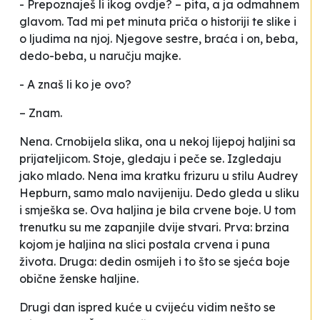
- Prepoznaješ li ikog ovdje?
–
pita, a ja odmahnem
glavom. Tad mi pet minuta priča o historiji te slike i
o ljudima na njoj. Njegove sestre, braća i on, beba,
dedo-beba, u naručju majke.
- A znaš li ko je ovo?
–
Znam.
Nena. Crnobijela slika, ona u nekoj lijepoj haljini sa
prijateljicom. Stoje, gledaju i
peče se.
Izgledaju
jako mlado. Nena ima kratku frizuru u stilu Audrey
Hepburn, samo malo navijeniju. Dedo gleda u sliku
i smješka se.
Ova haljina je bila crvene boje.
U tom
trenutku su me zapanjile dvije stvari. Prva: brzina
kojom je haljina na slici postala crvena i puna
života. Druga: dedin osmijeh i to što se sjeća boje
obične ženske haljine.
Drugi dan ispred kuće u cvijeću vidim nešto se