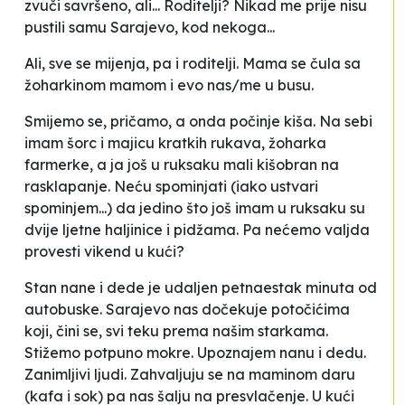
zvuči savršeno, ali... Roditelji? Nikad me prije nisu
pustili samu Sarajevo, kod nekoga...
Ali, sve se mijenja, pa i roditelji. Mama se čula sa
žoharkinom mamom i evo nas/me u busu.
Smijemo se, pričamo, a onda počinje kiša. Na sebi
imam šorc i majicu kratkih rukava, žoharka
farmerke, a ja još u ruksaku mali kišobran na
rasklapanje. Neću spominjati (iako ustvari
spominjem...) da jedino što još imam u ruksaku su
dvije ljetne haljinice i pidžama. Pa nećemo valjda
provesti vikend u kući?
Stan nane i dede je udaljen petnaestak minuta od
autobuske. Sarajevo nas dočekuje potočićima
koji, čini se, svi teku prema našim starkama.
Stižemo potpuno mokre. Upoznajem nanu i dedu.
Zanimljivi ljudi. Zahvaljuju se na maminom daru
(kafa i sok) pa nas šalju na presvlačenje. U kući