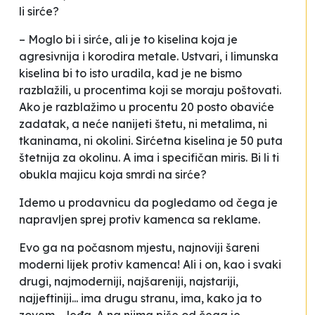
li sirće?
– Moglo bi i sirće, ali je to kiselina koja je
agresivnija i korodira metale. Ustvari, i limunska
kiselina bi to isto uradila, kad je ne bismo
razblažili, u procentima koji se moraju poštovati.
Ako je razblažimo u procentu 20 posto obaviće
zadatak, a neće nanijeti štetu, ni metalima, ni
tkaninama, ni okolini. Sirćetna kiselina je 50 puta
štetnija za okolinu. A ima i specifičan miris. Bi li ti
obukla majicu koja
smrdi
na sirće?
Idemo u prodavnicu da pogledamo od čega je
napravljen
sprej protiv kamenca
sa reklame.
Evo ga na počasnom mjestu, najnoviji šareni
moderni lijek protiv kamenca! Ali i on, kao i svaki
drugi, najmoderniji, najšareniji, najstariji,
najjeftiniji... ima
drugu
stranu, ima, kako ja to