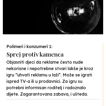
Polimeri i konzumeri 1:
Sprej protiv kamenca
Objasniti djeci da reklame često nude
nekorisne i nepotrebne stvari lakše je kroz
igru “uhvati reklamu u laži”. Može se igrati
ispred TV-a ili u prodavnici. Za igru su
potrebni informisan roditelj i radoznalo
dijete. Zagarantovana zabava, i ušteda.