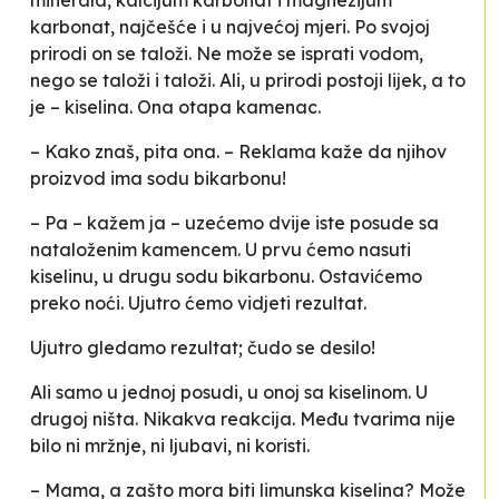
minerala,
kalcijum karbonat
i magnezijum
karbonat, najčešće i u najvećoj mjeri. Po svojoj
prirodi on se taloži. Ne može se isprati vodom,
nego se taloži i taloži. Ali, u prirodi postoji
lijek
, a to
je – kiselina. Ona otapa kamenac.
– Kako znaš, pita ona. – Reklama kaže da njihov
proizvod ima sodu bikarbonu!
– Pa – kažem ja – uzećemo dvije iste posude sa
nataloženim kamencem. U prvu ćemo nasuti
kiselinu, u drugu sodu bikarbonu. Ostavićemo
preko noći. Ujutro ćemo vidjeti rezultat.
Ujutro gledamo rezultat; čudo se desilo!
Ali samo u jednoj posudi, u onoj sa kiselinom. U
drugoj ništa. Nikakva reakcija. Među tvarima nije
bilo ni mržnje, ni ljubavi, ni koristi.
– Mama, a zašto mora biti limunska kiselina? Može