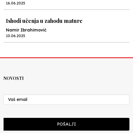
16.06.2025
Ishodi učenja u zahodu mature
Namir Ibrahimović
10.06.2025
Kraj školske godine, fotofiniš
Anes Osmić
04.06.2025
NOVOSTI
Reformar’s Coming
Nenad Veličković
29.10.2024
Cuke i djeca
POŠALJI
Školegijum redakcija