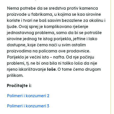
Nema potrebe da se sredstva protiv kamenca
proizvode u fabrikama, u kojima se kao sirovine
koriste i tvari ne baš sasvim bezazlene za okolinu i
ljude. Ovaj sprej je komplikovano rješenje
jednostavnog problema, samo da bi se potrošile
sirovine jednog te istog porijekla, jeftine i lako
dostupne, koje ćemo naći u svim ostalim
proizvodima na policama ove prodavnice.
Porijeklo je većini isto – nafta. Od nje počinju
problemi, tj. ne bi ona bila ni toliko loša da nije
njeno iskorištavanje
loše
. O tome ćemo drugom
prilikom.
Pročitajte i:
Polimeri i konzumeri 2
Polimeri i konzumeri 3