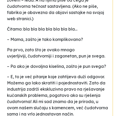
zovem – leđa. A na njima piše od čega je
čudotvorna tečnost sastavljena. (Ako ne piše,
fabrika je obavezna da objavi sastojke na svojoj
web stranici.)
Čitamo: bla bla bla bla bla bla bla…
– Mama, zašto je tako komplikovano?
Pa prvo, zato što je ovako mnogo
uvjerljiviji,
čudotvorniji
i zagonetan, pun je svega.
– Pa ako je dovoljna kiselina, zašto je pun svega?
– E, to je već pitanje koje zahtijeva duži odgovor.
Možemo ga lako skratiti i pojednostaviti. Zato da
industrija zadrži ekskluzivno pravo na rješavanje
kućanskih problema, pogotovo ako su rješenja
čudotvorna
! Ali mi sad znamo da je priroda, u
ovom našem slučaju s kamencem, već čudotvorna
sama i na vrlo jednostavan način.