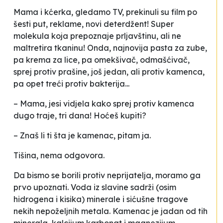
Mama i kćerka, gledamo TV, prekinuli su film po
šesti put, reklame, novi deterdžent! Super
molekula koja
prepoznaje
prljavštinu, ali ne
maltretira tkaninu! Onda, najnovija pasta za zube,
pa krema za lice, pa omekšivač, odmašćivač,
sprej protiv prašine, još jedan, ali protiv kamenca,
pa opet treći protiv bakterija...
– Mama, jesi vidjela kako sprej protiv kamenca
dugo traje, tri dana! Hoćeš kupiti?
– Znaš li ti šta je kamenac, pitam ja.
Tišina, nema odgovora.
Da bismo se borili protiv
neprijatelja
, moramo ga
prvo upoznati. Voda iz slavine sadrži (osim
hidrogena i kisika) minerale i sićušne tragove
nekih nepoželjnih metala. Kamenac je jadan od tih