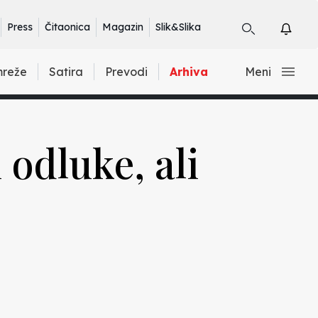
Press
Čitaonica
Magazin
Slik&Slika
mreže
Satira
Prevodi
Arhiva
Meni
odluke, ali