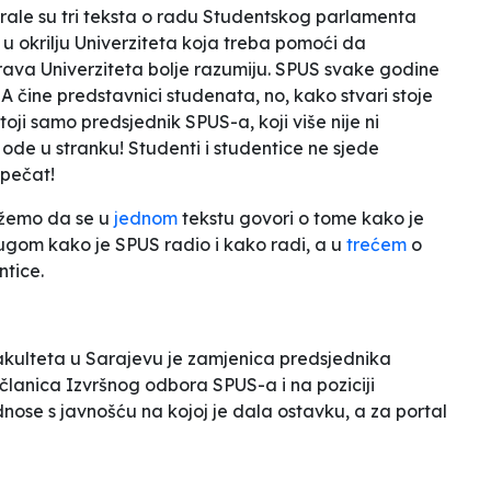
irale su tri teksta o radu Studentskog parlamenta
 u okrilju Univerziteta koja treba pomoći da
prava Univerziteta bolje razumiju. SPUS svake godine
 čine predstavnici studenata, no, kako stvari stoje
ji samo predsjednik SPUS-a, koji više nije ni
 ode u stranku! Studenti i studentice ne sjede
 pečat
!
ažemo da se u
jednom
tekstu govori o tome kako je
ugom kako je SPUS radio i kako radi, a u
trećem
o
ntice.
akulteta u Sarajevu je zamjenica predsjednika
e članica Izvršnog odbora SPUS-a i na poziciji
dnose s javnošću na kojoj je dala ostavku, a za portal