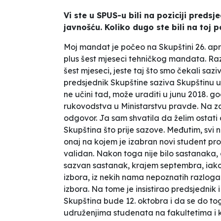
Vi ste u SPUS-u bili na poziciji preds
javnošću. Koliko dugo ste bili na toj p
Moj mandat je počeo na Skupštini 26. april
plus šest mjeseci
tehničkog mandata
. Ra
šest mjeseci, jeste taj što smo čekali s
predsjednik Skupštine saziva Skupštinu u
ne učini tad, može uraditi u junu 2018. g
rukovodstva u Ministarstvu pravde. Na za
odgovor. Ja sam shvatila da želim ostati 
Skupština što prije sazove. Međutim, svi na
onaj na kojem je izabran novi student pro
validan. Nakon toga nije bilo sastanaka, d
sazvan sastanak, krajem septembra, iako 
izbora, iz nekih nama nepoznatih razloga
izbora. Na tome je insistirao predsjednik
Skupština bude 12. oktobra i da se do t
udruženjima studenata na fakultetima i