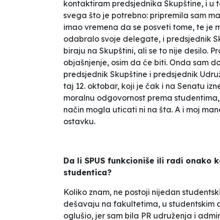
kontaktiram predsjednika Skupštine, i u 
svega što je potrebno: pripremila sam mater
imao vremena da se posveti tome, te je 
odabralo svoje delegate, i predsjednik Sk
biraju na Skupštini, ali se to nije desilo. 
objašnjenje, osim da
će biti
. Onda sam do
predsjednik Skupštine i predsjednik Udru
taj 12. oktobar, koji je čak i na Senatu
moralnu odgovornost prema studentima, pr
način mogla uticati ni na šta. A i moj ma
ostavku.
Da li SPUS funkcioniše ili radi onako 
studentica?
Koliko znam, ne postoji nijedan studentsk
dešavaju na fakultetima, u studentskim do
oglušio, jer sam bila PR udruženja i adm