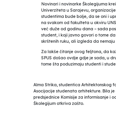
Novinari i novinarke Školegijuma kre
Univerziteta u Sarajevu, organizacije
studentima bude bolje, da se oni i u
na svakom od fakulteta u okviru UNSA
već duže od godinu dana – sada posto
student, i koji javno govori o tome da
skrštenih ruku, ali izgleda da
nemaju
Za lakše čitanje ovog feljtona, da k
SPUS došao ovdje gdje je sada, u dr
tome šta poduzimaju studenti i stude
Alma Strika, studentica Arhitektonskog f
Asocijacije studenata arhitekture. Bila j
predsjednice Komisije za informisanje i o
Školegijum otkriva zašto.