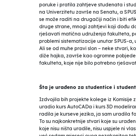
poruke i pratila zahtjeve studenata i stu
na Univerzitetu završe na Senatu, a SPUS
se može raditi na drugačiji način i biti efi
druge strane, mnogi zahtjevi koji dođu do
rješavati matična udruženja fakulteta, pa,
problemi sistematizacije unutar SPUS-a, ud
Ali se od muhe pravi slon – neke stvari, 
diže hajka, završe kao ogromne pobjede 
fakulteta, koje nije bilo potrebno rješav
Šta je urađeno za studentice i student
Izdvojila bih projekte kolege iz Komisije 
uradio kurs AutoCADa i kurs 3D modelira
radila je kurseve jezika, ja sam uradila f
To su najkonkretnije stvari koje su urađen
koje nisu ništa uradile, nisu uspjele ni vl
već sedam mjeseci ovog nezakonitog te