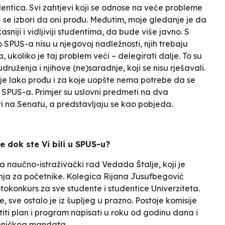
dentica. Svi zahtjevi koji se odnose na veće probleme
 se izbori da oni prođu. Međutim, moje gledanje je da
kasniji i vidljiviji studentima, da bude više javno. S
 SPUS-a nisu u njegovoj nadležnosti, njih trebaju
 ukoliko je taj problem veći – delegirati dalje. To su
ruženja i njihove (ne)saradnje, koji se nisu rješavali.
koje lako prođu i za koje uopšte nema potrebe da se
SPUS-a. Primjer su uslovni predmeti na dva
ati na Senatu, a predstavljaju se kao pobjeda.
e dok ste Vi bili u SPUS-u?
za naučno-istraživački rad Vedada Štalje, koji je
nja za početnike. Kolegica Rijana Jusufbegović
otokonkurs za sve studente i studentice Univerziteta.
e, sve ostalo je
iz šupljeg u prazno
. Postoje komisije
astiti plan i program napisati u roku od godinu dana i
hničkog mandata.