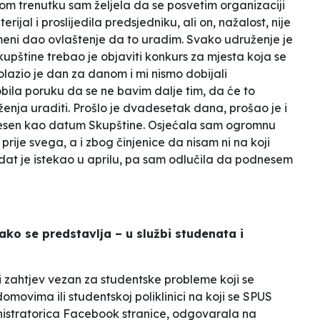
tom trenutku sam željela da se posvetim organizaciji
ijal i proslijedila predsjedniku, ali on, nažalost, nije
meni dao ovlaštenje da to uradim. Svako udruženje je
upštine trebao je objaviti konkurs za mjesta koja se
Prolazio je dan za danom i mi nismo dobijali
bila poruku da se
ne bavim dalje tim, da će to
ženja uraditi
. Prošlo je dvadesetak dana, prošao je i
 iznesen kao datum Skupštine. Osjećala sam ogromnu
ije svega, a i zbog činjenice da nisam ni na koji
ndat je istekao u aprilu, pa sam odlučila da podnesem
kako se predstavlja – u službi studenata i
i zahtjev vezan za studentske probleme koji se
movima ili studentskoj poliklinici na koji se SPUS
inistratorica Facebook stranice, odgovarala na