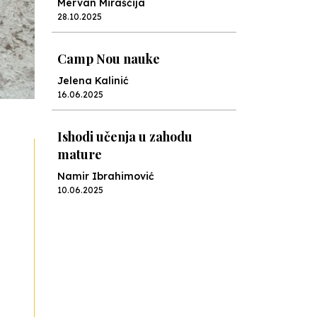
Mervan Miraščija
28.10.2025
Camp Nou nauke
Jelena Kalinić
16.06.2025
Ishodi učenja u zahodu
mature
Namir Ibrahimović
10.06.2025
Kraj školske godine, fotofiniš
Anes Osmić
04.06.2025
Reformar’s Coming