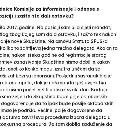
jednice Komisije za informisanje i odnose s
oziciji i zašto ste dali ostavku?
a 2017. godine. Na poziciji sam bila cijeli mandat,
zlog zbog kojeg sam dala ostavku, i zašto tek nakon
azivanje nove Skupštine. Na osnovu Statuta SPUS-a
koliko to zahtijeva jedna trećina delegata. Ako on to
odine, nakon isteka godine od registracije starog
htjev za sazivanje Skupštine nismo dobili nikakav
da, onoliko koliko mogu, iznutra utičem da se
ši zahtjevi su ignorisani. Posljednji sastanak bio je
rektor u aprilu, dok je naš mandat još uvijek bio
ok nismo počeli vršiti pritisak svaki dan. Kada je
smo željeli da Skupština bude prije oktobarskih
 dogovoreno je da to ipak bude poslije oktobarskih
 i imao je podršku većine, pa je dogovoreno da
og datuma završi sva procedura izbora delegata u
 konkursna procedura. Ja sam dobila zaduženje da