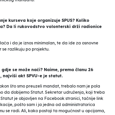
đanje kurseva koje organizuje SPUS? Koliko
a? Da li rukovodstvo volonterski drži radionice
aća i da je iznos minimalan, te da ide za osnovne
 se razlikuju po projektu.
a, gdje se može naći? Naime, prema članu 26
najviši akt SPVU-e je statut.
 Nakon što smo preuzeli mandat, trebalo nam je pola
o da dobijemo Statut. Sekretar udruženja, koji treba
 Statut je objavljen na Facebook stranici, tačnije link
ikacije, pošto sam i ja jedna od administratorica
 se radi. Ali, kako postoji ta mogućnost u opcijama,