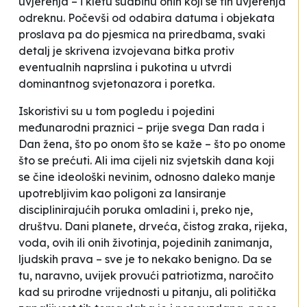
uvjerenja – i kletu sudbinu onih koji se tih uvjerenja
odreknu. Počevši od odabira datuma i objekata
proslava pa do pjesmica na priredbama, svaki
detalj je skrivena izvojevana bitka protiv
eventualnih naprslina i pukotina u utvrdi
dominantnog svjetonazora i poretka.
Iskoristivi su u tom pogledu i pojedini
međunarodni praznici – prije svega Dan rada i
Dan žena, što po onom što se kaže – što po onome
što se prećuti. Ali ima cijeli niz svjetskih dana koji
se čine ideološki nevinim, odnosno daleko manje
upotrebljivim kao poligoni za lansiranje
disciplinirajućih poruka omladini i, preko nje,
društvu. Dani planete, drveća, čistog zraka, rijeka,
voda, ovih ili onih životinja, pojedinih zanimanja,
ljudskih prava – sve je to nekako benigno. Da se
tu, naravno, uvijek provući patriotizma, naročito
kad su prirodne vrijednosti u pitanju, ali politička