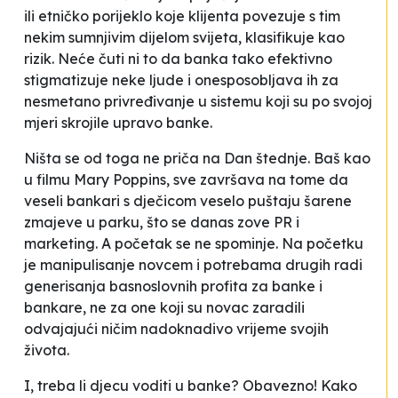
ili etničko porijeklo koje klijenta povezuje s tim
nekim sumnjivim dijelom svijeta, klasifikuje kao
rizik. Neće čuti ni to da banka tako efektivno
stigmatizuje neke ljude i onesposobljava ih za
nesmetano privređivanje u sistemu koji su po svojoj
mjeri skrojile upravo banke.
Ništa se od toga ne priča na Dan štednje. Baš kao
u filmu
Mary Poppins
, sve završava na tome da
veseli bankari s dječicom veselo puštaju šarene
zmajeve u parku, što se danas zove PR i
marketing. A početak se ne spominje. Na početku
je manipulisanje novcem i potrebama drugih radi
generisanja basnoslovnih profita za banke i
bankare, ne za one koji su novac zaradili
odvajajući ničim nadoknadivo vrijeme svojih
života.
I, treba li djecu voditi u banke? Obavezno! Kako