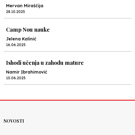
Mervan Miraščija
28.10.2025
Camp Nou nauke
Jelena Kalinić
16.06.2025
Ishodi učenja u zahodu mature
Namir Ibrahimović
10.06.2025
Kraj školske godine, fotofiniš
Anes Osmić
04.06.2025
NOVOSTI
Reformar’s Coming