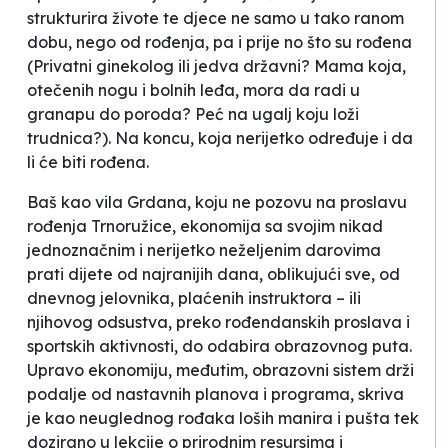
strukturira živote te djece ne samo u tako ranom
dobu, nego od rođenja, pa i prije no što su rođena
(Privatni ginekolog ili jedva državni? Mama koja,
otečenih nogu i bolnih leđa, mora da radi u
granapu do poroda? Peć na ugalj koju loži
trudnica?). Na koncu, koja nerijetko određuje i da
li će biti rođena.
Baš kao vila Grdana, koju ne pozovu na proslavu
rođenja Trnoružice, ekonomija sa svojim nikad
jednoznačnim i nerijetko neželjenim darovima
prati dijete od najranijih dana, oblikujući sve, od
dnevnog jelovnika, plaćenih instruktora – ili
njihovog odsustva, preko rođendanskih proslava i
sportskih aktivnosti, do odabira obrazovnog puta.
Upravo ekonomiju, međutim, obrazovni sistem drži
podalje od nastavnih planova i programa, skriva
je kao neuglednog rođaka loših manira i pušta tek
dozirano u lekcije o prirodnim resursima i