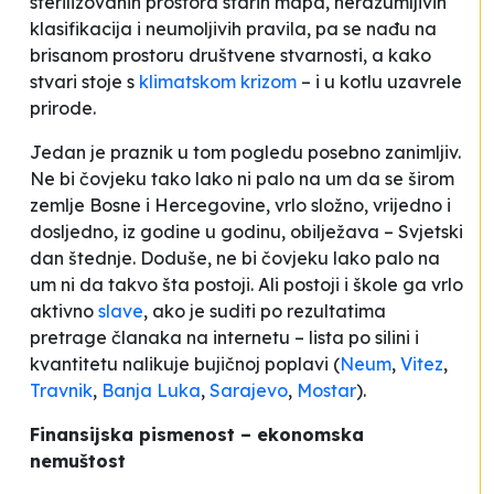
sterilizovanih prostora starih mapa, nerazumljivih
klasifikacija i neumoljivih pravila, pa se nađu na
brisanom prostoru društvene stvarnosti, a kako
stvari stoje s
klimatskom krizom
– i u kotlu uzavrele
prirode.
Jedan je praznik u tom pogledu posebno zanimljiv.
Ne bi čovjeku tako lako ni palo na um da se širom
zemlje Bosne i Hercegovine, vrlo složno, vrijedno i
dosljedno, iz godine u godinu, obilježava – Svjetski
dan štednje. Doduše, ne bi čovjeku lako palo na
um ni da takvo šta postoji. Ali postoji i škole ga vrlo
aktivno
slave
, ako je suditi po rezultatima
pretrage članaka na internetu – lista po silini i
kvantitetu nalikuje bujičnoj poplavi (
Neum
,
Vitez
,
Travnik
,
Banja Luka
,
Sarajevo
,
Mostar
).
Finansijska pismenost – ekonomska
nemuštost