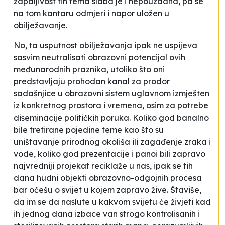
zapaljivost tih tema slaba je i nepouzdana, pa se
na tom kantaru odmjeri i napor uložen u
obilježavanje.
No, ta usputnost obilježavanja ipak ne uspijeva
sasvim neutralisati obrazovni potencijal ovih
međunarodnih praznika, utoliko što oni
predstavljaju prohodan kanal za prodor
sadašnjice u obrazovni sistem uglavnom izmješten
iz konkretnog prostora i vremena, osim za potrebe
diseminacije političkih poruka. Koliko god banalno
bile tretirane pojedine teme kao što su
uništavanje prirodnog okoliša ili zagađenje zraka i
vode, koliko god prezentacije i panoi bili zapravo
najvredniji projekat reciklaže u nas, ipak se tih
dana hudni objekti obrazovno-odgojnih procesa
bar očešu o svijet u kojem zapravo žive. Štaviše,
da im se da naslute u kakvom svijetu će živjeti kad
ih jednog dana izbace van strogo kontrolisanih i