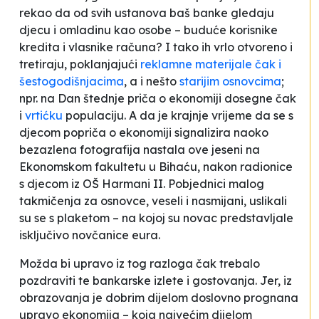
rekao da od svih ustanova baš banke gledaju
djecu i omladinu kao osobe – buduće korisnike
kredita i vlasnike računa? I tako ih vrlo otvoreno i
tretiraju, poklanjajući
reklamne materijale čak i
šestogodišnjacima
, a i nešto
starijim osnovcima
;
npr. na Dan štednje priča o ekonomiji dosegne čak
i
vrtićku
populaciju. A da je krajnje vrijeme da se s
djecom popriča o ekonomiji signalizira naoko
bezazlena fotografija nastala ove jeseni na
Ekonomskom fakultetu u Bihaću, nakon radionice
s djecom iz OŠ
Harmani
II. Pobjednici malog
takmičenja za osnovce, veseli i nasmijani, uslikali
su se s plaketom – na kojoj su novac predstavljale
isključivo novčanice eura.
Možda bi upravo iz tog razloga čak trebalo
pozdraviti te bankarske izlete i gostovanja. Jer, iz
obrazovanja je dobrim dijelom doslovno prognana
upravo ekonomija – koja najvećim dijelom