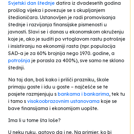
Svjetski dan štednje
datira iz dvadesetih godina
prošlog vijeka i povezuje se s okupljanjem
štedioničara. Ustanovljen je radi promovisanja
štednje i razvijanja finansijske pismenosti u
javnosti. Slavi se i danas u ekonomskom okruženju
koje je, ako je suditi po vrtoglavom rastu potrošnje
i insistiranju na ekonomiji rasta (npr. populacija
SAD-a je za 60% brojnija nego 1970. godine, a
potrošnja
je porasla za 400%), sve samo ne sklono
štednji.
Na taj dan, baš kako i priliči prazniku, škole
primaju goste i idu u goste – najčešće se te
posjete razmjenjuju s
bankama i bankarima
, tek tu
i tamo s
visokoobrazovnim ustanovama
koje se
bave finansijama i ekonomijom uopšte.
Ima li u tome šta loše?
U neku ruku, gotovo da i ne. Na primjer, ko bi