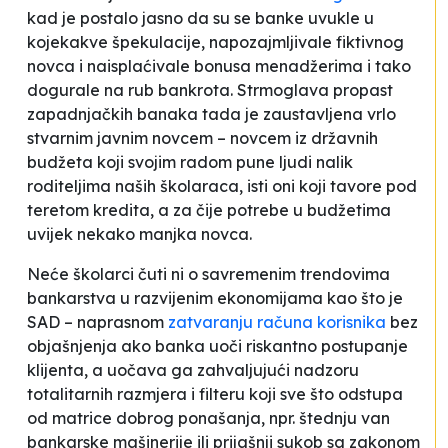
kad je postalo jasno da su se banke uvukle u
kojekakve špekulacije, napozajmljivale fiktivnog
novca i naisplaćivale bonusa menadžerima i tako
dogurale na rub bankrota. Strmoglava propast
zapadnjačkih banaka tada je zaustavljena vrlo
stvarnim javnim novcem – novcem iz državnih
budžeta koji svojim radom pune ljudi nalik
roditeljima naših školaraca, isti oni koji tavore pod
teretom kredita, a za čije potrebe u budžetima
uvijek nekako manjka novca.
Neće školarci čuti ni o savremenim trendovima
bankarstva u razvijenim ekonomijama kao što je
SAD – naprasnom
zatvaranju računa korisnika
bez
objašnjenja ako banka uoči
riskantno postupanje
klijenta, a uočava ga zahvaljujući nadzoru
totalitarnih razmjera i filteru koji sve što odstupa
od matrice dobrog ponašanja, npr. štednju van
bankarske mašinerije ili prijašnji sukob sa zakonom