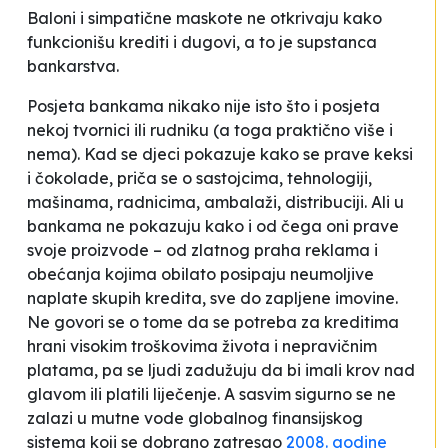
Baloni i simpatične maskote ne otkrivaju kako
funkcionišu krediti i dugovi, a to je supstanca
bankarstva.
Posjeta bankama nikako nije isto što i posjeta
nekoj tvornici ili rudniku (a toga praktično više i
nema). Kad se djeci pokazuje kako se prave keksi
i čokolade, priča se o sastojcima, tehnologiji,
mašinama, radnicima, ambalaži, distribuciji. Ali u
bankama ne pokazuju kako i od čega oni prave
svoje proizvode – od zlatnog praha reklama i
obećanja kojima obilato posipaju neumoljive
naplate skupih kredita, sve do zapljene imovine.
Ne govori se o tome da se potreba za kreditima
hrani visokim troškovima života i nepravičnim
platama, pa se ljudi zadužuju da bi imali krov nad
glavom ili platili liječenje. A sasvim sigurno se ne
zalazi u mutne vode globalnog finansijskog
sistema koji se dobrano zatresao
2008. godine