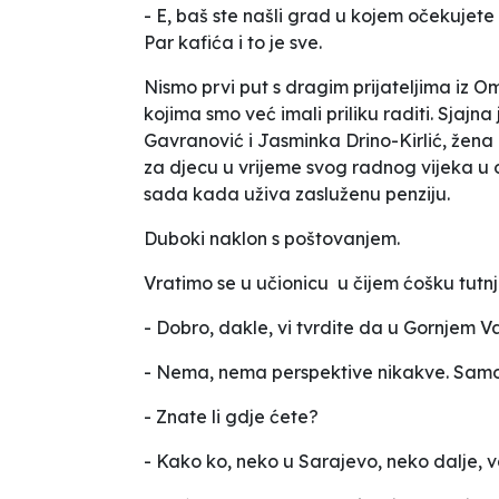
- E, baš ste našli grad u kojem očekujet
Par kafića i to je sve.
Nismo prvi put s dragim prijateljima iz O
kojima smo već imali priliku raditi. Sjajn
Gavranović i Jasminka Drino-Kirlić, žena k
za djecu u vrijeme svog radnog vijeka u 
sada kada
uživa
zasluženu penziju.
Duboki naklon s poštovanjem.
Vratimo se u učionicu u čijem ćošku tutnja
- Dobro, dakle, vi tvrdite da u Gornjem 
- Nema, nema perspektive nikakve. Samo
- Znate li gdje ćete?
- Kako ko, neko u Sarajevo, neko dalje, v