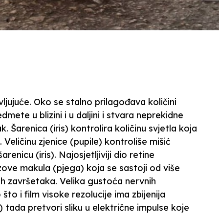
vljujuće. Oko se stalno prilagođava količini
edmete u blizini i u daljini i stvara neprekidne
 Šarenica (iris) kontrolira količinu svjetla koja
Veličinu zjenice (pupile) kontroliše mišić
renicu (iris). Najosjetljiviji dio retine
zove makula (pjega) koja se sastoji od više
 završetaka. Velika gustoća nervnih
što i film visoke rezolucije ima zbijenija
) tada pretvori sliku u električne impulse koje