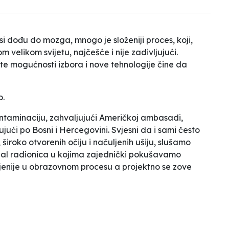
si dođu do mozga, mnogo je složeniji proces, koji,
elikom svijetu, najčešće i nije zadivljujući.
te mogućnosti izbora
i nove tehnologije čine da
o.
ntaminaciju, zahvaljujući Američkoj ambasadi,
tujući po Bosni i Hercegovini. Svjesni da i sami često
roko otvorenih očiju i načuljenih ušiju, slušamo
ijal radionica u kojima zajednički pokušavamo
upljenije u obrazovnom procesu a projektno se zove