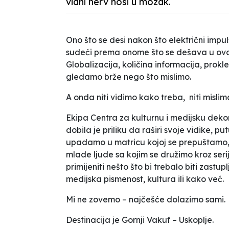
vidni nerv nosi u mozak.
Ono što se desi nakon što električni impul
sudeći prema onome što se dešava u ovom v
Globalizacija, količina informacija,
prokle
gledamo brže nego što mislimo.
A onda niti vidimo kako treba, niti mislim
Ekipa Centra za kulturnu i medijsku deko
dobila je priliku da raširi svoje vidike, pu
upadamo u matricu kojoj se prepuštamo, ši
mlade ljude sa kojim se družimo kroz ser
primijeniti nešto što bi trebalo biti zast
medijska pismenost, kultura ili kako već.
Mi ne zovemo – najčešće dolazimo sami.
Destinacija je Gornji Vakuf – Uskoplje.