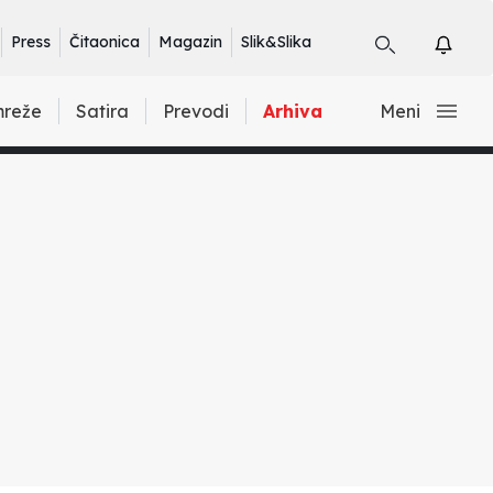
Press
Čitaonica
Magazin
Slik&Slika
mreže
Satira
Prevodi
Arhiva
Meni