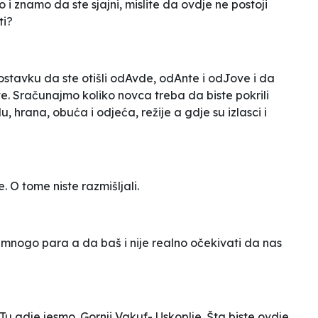
i znamo da ste sjajni, mislite da ovdje ne postoji
ti?
stavku da ste otišli odAvde, odAnte i odJove i da
dite. Sračunajmo koliko novca treba da biste pokrili
 hrana, obuća i odjeća, režije a gdje su izlasci i
. O tome niste razmišljali.
 mnogo para a da baš i nije realno očekivati da nas
 Tu gdje jesmo. Gornji Vakuf- Uskoplje. Šta biste ovdje