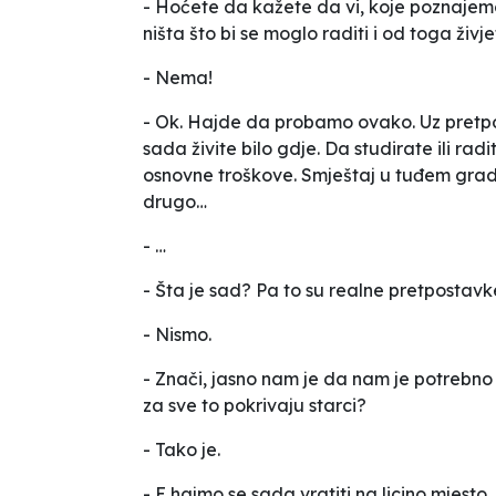
- Hoćete da kažete da vi, koje poznajemo 
ništa što bi se moglo raditi i od toga živje
- Nema!
- Ok. Hajde da probamo ovako. Uz pretpo
sada živite bilo gdje. Da studirate ili ra
osnovne troškove. Smještaj u tuđem gradu,
drugo…
- …
- Šta je sad? Pa to su realne pretpostavke
- Nismo.
- Znači, jasno nam je da nam je potrebno
za sve to pokrivaju starci?
- Tako je.
- E hajmo se sada vratiti na
licino mjesto
.