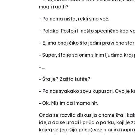
mogli raditi?
- Pa nema ništa, rekli smo već.
- Polako. Postoji li nešto specifično kod
- E, ima onaj čiko što jedini pravi one sta
- Super, šta je sa onim silnim ljudima kra
- …
- Šta je? Zašto šutite?
- Pa nas svakako zovu kupusari. Ovo je k
- Ok. Mislim da imamo hit.
Onda se razvila diskusija o tome šta i ka
ideja da se uradi i priča o parku, koji je za
kojeg se (čaršija priča) već planira naprav