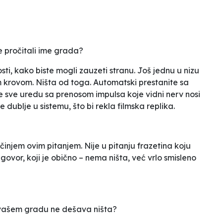
e pročitali ime grada?
ti, kako biste mogli zauzeti stranu. Još jednu u nizu
m krovom
. Ništa od toga. Automatski prestanite sa
e sve uredu sa prenosom impulsa koje vidni nerv nosi
le dublje u sistemu
, što bi rekla filmska replika.
injem ovim pitanjem. Nije u pitanju frazetina koju
vor, koji je obično – nema ništa, već vrlo smisleno
 vašem gradu ne dešava ništa?