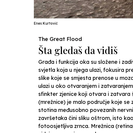
Enes Kurtović
The Great Flood
Šta gledaš da vidiš
Građa i funkcija oka su složene i zadi
svjetla koja u njega ulazi, fokusira pr
slike koje se smjesta prenose u mozak.
ulazi u oko otvaranjem i zatvaranjem. 
sfinkter zjenice koji otvara i zatvara ša
(mrežnice) je malo područje koje se 
stotina međusobno povezanih nervnih
završetaka čini sliku oštrom, isto kao 
fotoosjetljiva zrnca. Mrežnica (retina