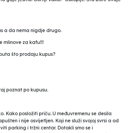
 vas a da nema nigdje drugo.
re mlinove za kafu!!!
j puta što prodaju kupus?
raj poznat po kupusu.
ko. Kako posložiti priču. U međuvremenu se desila
pušten i nije osvijetljen. Koji ne služi svojoj svrsi a od
iti parking i tržni centar. Dotakli smo se i