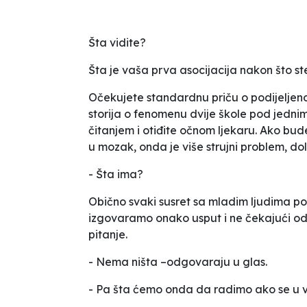
Šta vidite?
Šta je vaša prva asocijacija nakon što st
Očekujete standardnu priču o podijeljenos
storija o fenomenu
dvije škole pod jedni
čitanjem i otiđite očnom ljekaru. Ako bud
u mozak, onda je
više strujni problem, do
- Šta ima?
Obično svaki susret sa mladim ljudima poč
izgovaramo onako usput i ne čekajući odgo
pitanje.
- Nema ništa –odgovaraju u glas.
- Pa šta ćemo onda da radimo ako se u