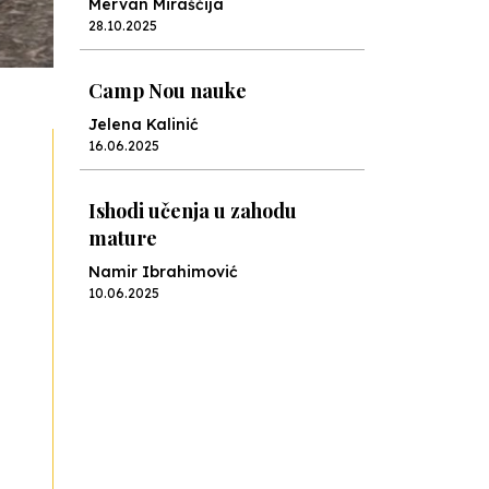
Mervan Miraščija
28.10.2025
Camp Nou nauke
Jelena Kalinić
16.06.2025
Ishodi učenja u zahodu
mature
Namir Ibrahimović
10.06.2025
Kraj školske godine, fotofiniš
Anes Osmić
04.06.2025
Reformar’s Coming