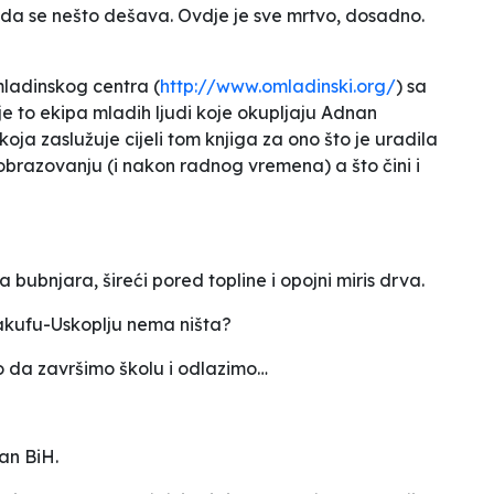
e da se nešto dešava. Ovdje je sve mrtvo, dosadno.
mladinskog centra (
http://www.omladinski.org/
) sa
a je to ekipa mladih ljudi koje okupljaju Adnan
oja zaslužuje cijeli tom knjiga za ono što je uradila
obrazovanju (i nakon radnog vremena) a što čini i
 bubnjara, šireći pored topline i opojni miris drva.
Vakufu-Uskoplju nema ništa?
 da završimo školu i odlazimo…
an BiH.