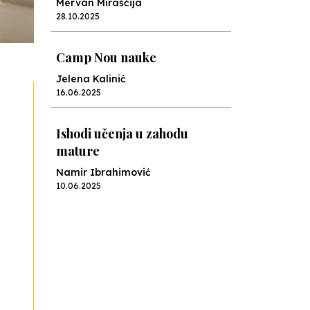
Ishodi učenja u zahodu
mature
Namir Ibrahimović
10.06.2025
Kraj školske godine, fotofiniš
Anes Osmić
04.06.2025
Reformar’s Coming
Nenad Veličković
29.10.2024
Cuke i djeca
Školegijum redakcija
06.12.2023