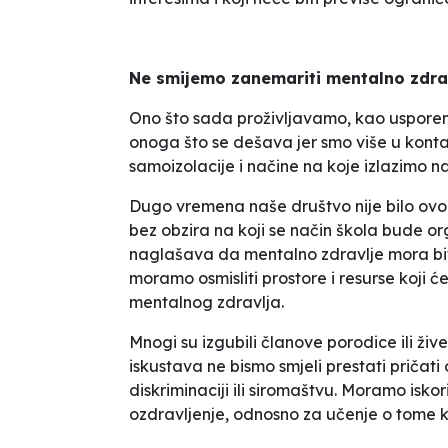
Ne smijemo zanemariti mentalno zdra
Ono što sada proživljavamo, kao usporeni 
onoga što se dešava jer smo više u konta
samoizolacije i načine na koje izlazimo na
Dugo vremena naše društvo nije bilo ovo
bez obzira na koji se način škola bude or
naglašava da mentalno zdravlje mora biti
moramo osmisliti prostore i resurse koji
mentalnog zdravlja.
Mnogi su izgubili članove porodice ili živ
iskustava ne bismo smjeli prestati pričati
diskriminaciji ili siromaštvu. Moramo isko
ozdravljenje, odnosno za učenje o tome ka