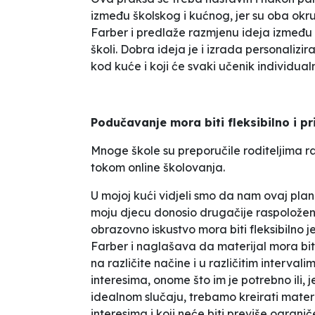
između školskog i kućnog, jer su oba okr
Farber i predlaže razmjenu ideja između 
školi. Dobra ideja je i izrada personalizi
kod kuće i koji će svaki učenik individua
Podučavanje mora biti fleksibilno i
Mnoge škole su preporučile roditeljima 
tokom online školovanja.
U mojoj kući vidjeli smo da nam ovaj plan 
moju djecu donosio drugačije raspoloženje 
obrazovno iskustvo mora biti fleksibilno j
Farber i naglašava da materijal mora bit
na različite načine i u različitim interva
interesima, onome što im je potrebno ili,
idealnom slučaju, trebamo kreirati materij
interesima i koji neće biti previše ogranič