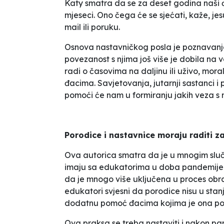
Katy smatra da se za deset godina naši 
mjeseci. Ono čega će se sjećati, kaže, je
mail ili poruku.
Osnova nastavničkog posla je poznavanj
povezanost s njima još više je dobila na 
radi o časovima na daljinu ili uživo, mor
đacima. Savjetovanja, jutarnji sastanci i
pomoći će nam u formiranju jakih veza s 
Porodice i nastavnice moraju raditi z
Ova autorica smatra da je u mnogim slu
imaju sa edukatorima u doba pandemije m
da je mnogo više uključena u proces obr
edukatori svjesni da porodice nisu u stan
dodatnu pomoć đacima kojima je ona po
Ova praksa se treba nastaviti i nakon pa