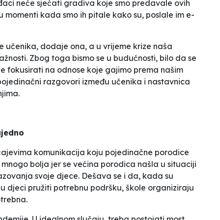
đaci neće sjećati gradiva koje smo predavale ovih
su momenti kada smo ih pitale kako su, poslale im e-
e učenika
, dodaje ona, a u vrijeme krize naša
važnosti. Zbog toga bismo se u budućnosti, bilo da se
ale fokusirati na odnose koje gajimo prema našim
 pojedinačni razgovori između učenika i nastavnica
njima.
ajedno
čajevima komunikacija koju pojedinačne porodice
nogo bolja jer se većina porodica našla u situaciji
azovanja svoje djece. Dešava se i da, kada su
ju djeci pružiti potrebnu podršku, škole organiziraju
trebna.
ndemije. U idealnom slučaju, treba postojati most