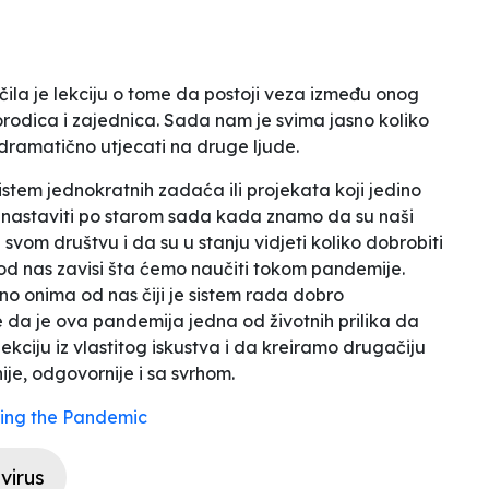
la je lekciju o tome da postoji veza između onog
porodica i zajednica. Sada nam je svima jasno koliko
dramatično utjecati na druge ljude.
istem jednokratnih zadaća ili projekata koji jedino
o nastaviti po starom sada kada znamo da su naši
vom društvu i da su u stanju vidjeti koliko dobrobiti
od nas zavisi šta ćemo naučiti tokom pandemije.
no onima od nas čiji je sistem rada dobro
e da je ova pandemija jedna od životnih prilika da
kciju iz vlastitog iskustva i da kreiramo drugačiju
nije, odgovornije i sa svrhom.
ring the Pandemic
virus