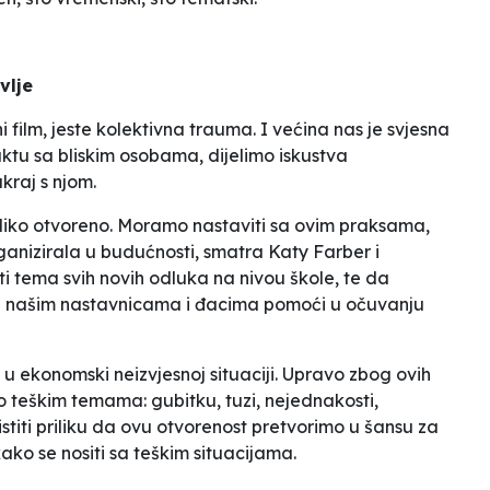
vlje
film, jeste kolektivna trauma. I većina nas je svjesna
ktu sa bliskim osobama, dijelimo iskustva
kraj s njom.
liko otvoreno. Moramo nastaviti sa ovim praksama,
ganizirala u budućnosti
, smatra Katy Farber i
 tema svih novih odluka na nivou škole, te da
 će našim nastavnicama i đacima pomoći u očuvanju
e u ekonomski neizvjesnoj situaciji. Upravo zbog ovih
 o teškim temama: gubitku, tuzi, nejednakosti,
ristiti priliku da ovu otvorenost pretvorimo u šansu za
ko se nositi sa teškim situacijama.