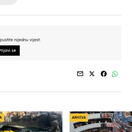
ustite nijednu vijest.
rijavi se
A
ARHIVA