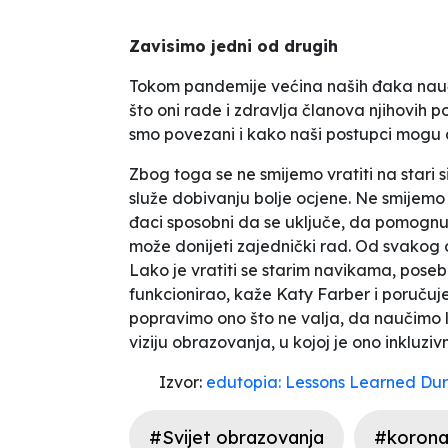
Zavisimo jedni od drugih
Tokom pandemije većina naših đaka nauči
što oni rade i zdravlja članova njihovih 
smo povezani i kako naši postupci mogu 
Zbog toga se ne smijemo vratiti na stari s
služe dobivanju bolje ocjene. Ne smijem
đaci sposobni da se uključe, da pomognu s
može donijeti zajednički rad. Od svakog 
Lako je vratiti se starim navikama, poseb
funkcionirao
, kaže Katy Farber i poručuj
popravimo ono što ne valja, da naučimo le
viziju obrazovanja, u kojoj je ono inkluziv
Izvor:
edutopia: Lessons Learned Du
#Svijet obrazovanja
#korona