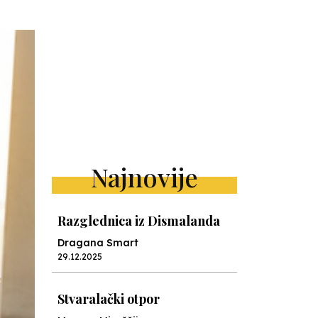
Najnovije
Razglednica iz Dismalanda
Dragana Smart
29.12.2025
Stvaralački otpor
Mervan Miraščija
28.10.2025
Camp Nou nauke
Jelena Kalinić
16.06.2025