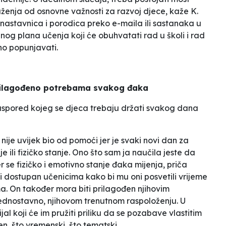
uženja od osnovne važnosti za razvoj djece
, kaže K.
nastavnica i porodica preko e-maila ili sastanaka u
ranog plana učenja koji će obuhvatati rad u školi i rad
lno popunjavati.
 prilagođeno potrebama svakog đaka
raspored kojeg se djeca trebaju držati svakog dana
nije uvijek bio od pomoći jer je svaki novi dan za
ili fizičko stanje. Ono što sam ja naučila jeste da
er se fizičko i emotivno stanje đaka mijenja,
priča
i dostupan učenicima kako bi mu oni posvetili vrijeme
lima. On također mora biti prilagođen njihovim
 jednostavno, njihovom trenutnom raspoloženju. U
al koji će im pružiti priliku da se pozabave vlastitim
en, što vremenski, što tematski.