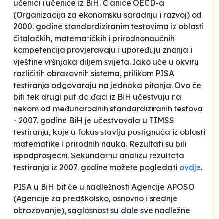
učenici i učenice iz BiH. Članice OECD-a
(Organizacija za ekonomsku saradnju i razvoj) od
2000. godine standardiziranim testovima iz oblasti
čitalačkih, matematičkih i prirodnonaučnih
kompetencija provjeravaju i upoređuju znanja i
vještine vršnjaka diljem svijeta. Iako uče u okviru
različitih obrazovnih sistema, prilikom PISA
testiranja odgovaraju na jednaka pitanja. Ovo će
biti tek drugi put da đaci iz BiH učestvuju na
nekom od međunarodnih standardiziranih testova
- 2007. godine BiH je učestvovala u TIMSS
testiranju, koje u fokus stavlja postignuća iz oblasti
matematike i prirodnih nauka. Rezultati su bili
ispodprosječni. Sekundarnu analizu rezultata
testiranja iz 2007. godine možete pogledati
ovdje
.
PISA u BiH bit će u nadležnosti Agencije APOSO
(Agencije za predškolsko, osnovno i srednje
obrazovanje), saglasnost su dale sve nadležne