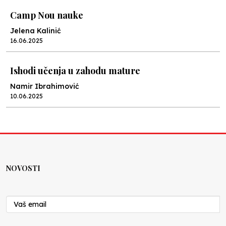
Camp Nou nauke
Jelena Kalinić
16.06.2025
Ishodi učenja u zahodu mature
Namir Ibrahimović
10.06.2025
Kraj školske godine, fotofiniš
Anes Osmić
04.06.2025
NOVOSTI
Reformar’s Coming
Nenad Veličković
29.10.2024