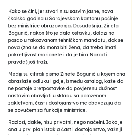
Kako se čini, jer stvari nisu sasvim jasne, nova
školska godina u Sarajevskom kantonu počinje
bez ministrice obrazovanja. Dosadašnja, Zineta
Bogunić, nakon što je dala ostavku, dolazi na
posao u takozvanom tehničkom mandatu, dok se
nova (zna se da mora biti žena, da treba imati
pokretljivost marionete i da je bira Narod i
pravda) još traži.
Mediji su citirali pismo Zinete Bogunić u kojem ona
obrazlaže odluku i gdje, između ostalog, kaže da
ne postoje pretpostavke da povjerenu dužnost
nastavim obavljati u skladu sa položenom
zakletvom, čast i dostojanstvo me obavezuju da
se povučem sa funkcije ministrice.
Razlozi, dakle, nisu privatni, nego načelni. Iako je
ona u prvi plan istakla
čast i dostojanstvo
, važniji