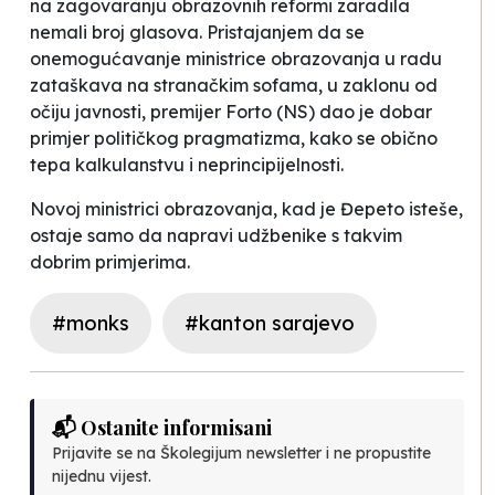
na zagovaranju obrazovnih reformi zaradila
nemali broj glasova. Pristajanjem da se
onemogućavanje ministrice obrazovanja u radu
zataškava na stranačkim sofama, u zaklonu od
očiju javnosti, premijer Forto (NS) dao je dobar
primjer
političkog pragmatizma
, kako se obično
tepa kalkulanstvu i neprincipijelnosti.
Novoj ministrici obrazovanja, kad je
Đepeto isteše
,
ostaje samo da napravi udžbenike s takvim
dobrim primjerima.
#monks
#kanton sarajevo
📬 Ostanite informisani
Prijavite se na Školegijum newsletter i ne propustite
nijednu vijest.