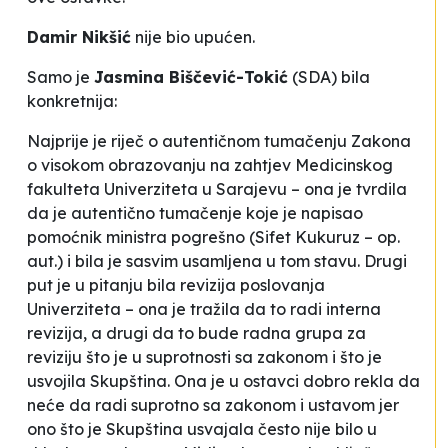
Damir Nikšić
nije bio
upućen
.
Samo je
Jasmina Biščević-Tokić
(SDA) bila
konkretnija:
Najprije je riječ o autentičnom tumačenju Zakona
o visokom obrazovanju na zahtjev Medicinskog
fakulteta Univerziteta u Sarajevu – ona je tvrdila
da je autentično tumačenje koje je napisao
pomoćnik ministra pogrešno
(Sifet Kukuruz – op.
aut.)
i bila je sasvim usamljena u tom stavu. Drugi
put je u pitanju bila revizija poslovanja
Univerziteta – ona je tražila da to radi interna
revizija, a drugi da to bude radna grupa za
reviziju što je u suprotnosti sa zakonom i što je
usvojila Skupština. Ona je u ostavci dobro rekla da
neće da radi suprotno sa zakonom i ustavom jer
ono što je Skupština usvajala često nije bilo u