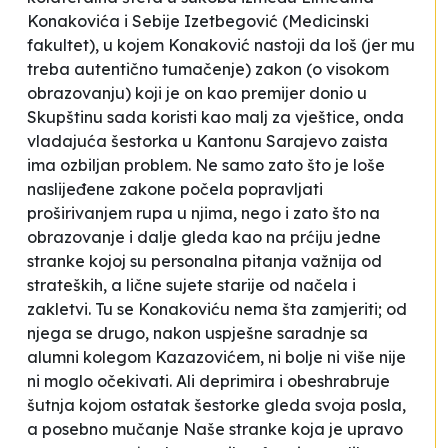
Konakovića i Sebije Izetbegović (Medicinski
fakultet), u kojem Konaković nastoji da loš (jer mu
treba
autentično
tumačenje) zakon (o visokom
obrazovanju) koji je on kao premijer donio u
Skupštinu sada koristi kao
malj za vještice
, onda
vladajuća šestorka u Kantonu Sarajevo zaista
ima ozbiljan problem. Ne samo zato što je loše
naslijeđene zakone počela popravljati
proširivanjem rupa u njima, nego i zato što na
obrazovanje i dalje gleda kao na prćiju jedne
stranke kojoj su personalna pitanja važnija od
strateških, a lične sujete starije od načela i
zakletvi. Tu se Konakoviću nema šta zamjeriti; od
njega se drugo, nakon
uspješne
saradnje sa
alumni kolegom Kazazovićem, ni bolje ni više nije
ni moglo očekivati. Ali deprimira i obeshrabruje
šutnja kojom ostatak šestorke gleda svoja posla,
a posebno mučanje Naše stranke koja je upravo