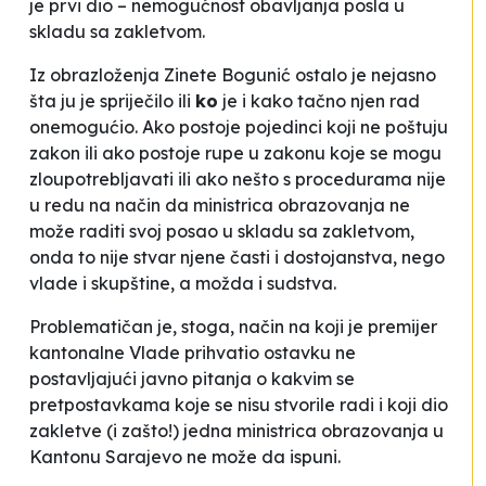
je prvi dio –
nemogućnost obavljanja posla u
skladu sa zakletvom.
Iz obrazloženja Zinete Bogunić ostalo je nejasno
šta ju je spriječilo ili
ko
je i kako tačno njen rad
onemogućio. Ako postoje pojedinci koji ne poštuju
zakon ili ako postoje rupe u zakonu koje se mogu
zloupotrebljavati ili ako nešto s procedurama nije
u redu na način da ministrica obrazovanja ne
može raditi svoj posao u skladu sa zakletvom,
onda to nije stvar njene časti i dostojanstva, nego
vlade i skupštine, a možda i sudstva.
Problematičan je, stoga, način na koji je premijer
kantonalne Vlade prihvatio ostavku ne
postavljajući javno pitanja o kakvim se
pretpostavkama koje se nisu stvorile
radi i koji dio
zakletve (i zašto!) jedna ministrica obrazovanja u
Kantonu Sarajevo ne može da ispuni.