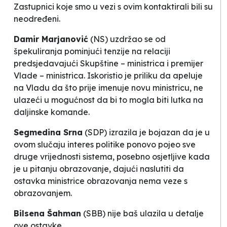
Zastupnici koje smo u vezi s ovim kontaktirali bili su
neodređeni.
Damir Marjanović
(NS) uzdržao se od
špekuliranja
pominjući
tenzije na relaciji
predsjedavajući Skupštine – ministrica i premijer
Vlade – ministrica
. Iskoristio je priliku da apeluje
na Vladu
da što prije imenuje novu ministricu
, ne
ulazeći u mogućnost da bi to mogla biti lutka na
daljinske komande.
Segmedina Srna
(SDP) izrazila je bojazan
da je u
ovom slučaju interes politike ponovo
pojeo
sve
druge vrijednosti sistema, posebno osjetljive kada
je u pitanju obrazovanje
, dajući naslutiti da
ostavka ministrice obrazovanja nema veze s
obrazovanjem
.
Bilsena Šahman
(SBB) nije
baš ulazila u detalje
ove ostavke
.