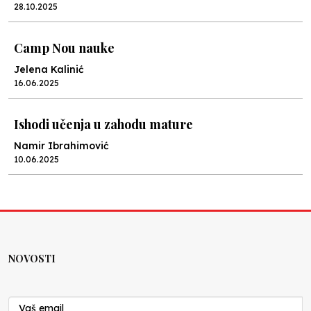
28.10.2025
Camp Nou nauke
Jelena Kalinić
16.06.2025
Ishodi učenja u zahodu mature
Namir Ibrahimović
10.06.2025
Kraj školske godine, fotofiniš
Anes Osmić
04.06.2025
NOVOSTI
Reformar’s Coming
Nenad Veličković