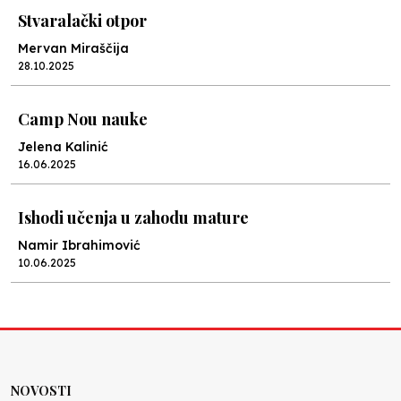
Stvaralački otpor
Mervan Miraščija
28.10.2025
Camp Nou nauke
Jelena Kalinić
16.06.2025
Ishodi učenja u zahodu mature
Namir Ibrahimović
10.06.2025
Kraj školske godine, fotofiniš
Anes Osmić
04.06.2025
NOVOSTI