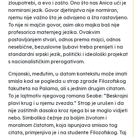
zloupotrebi, a evo i zašto. Ono što nas Anica uči je
normirani jezik. Govor djetinjstva nije normiran,
njemu nije važno šta je odvojeno a šta rastavljeno.
To nije ni majčin govor, osim ako majka baš nije
profesorica maternjeg jezika. Ovakvim
postavljanjem stvari, odnos prema majci, odnos
nesebične, bezuslovne ljubavi treba prenijeti i na
standardni srpski jezik, politički i ideološki projekat
s nacionalističkim prerogativom.
Crnjanski, međutim, u datom kontekstu može imati
smisla kad se pogleda u strop zgrade Filozofskog
fakulteta na Palama, ali s jednim drugim citatom.
To je lajtmotiv njegovog romana Seobe: “Beskrajni
plavi krug i u njemu zvezda.” Strop je urušen i da
nije zaštitnih dasaka kroz njega bi se moglo vidjeti
nebo. Simbolika čežnje za boljim životom i
moralnom čistotom, koja ispunjava smisao tog
citata, primjenjiva je i na studente Filozofskog. Taj