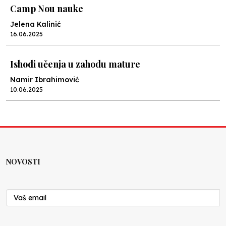
Camp Nou nauke
Jelena Kalinić
16.06.2025
Ishodi učenja u zahodu mature
Namir Ibrahimović
10.06.2025
Kraj školske godine, fotofiniš
Anes Osmić
04.06.2025
NOVOSTI
Reformar’s Coming
Nenad Veličković
29.10.2024