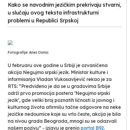
Kako se navodnim jezičkim prekrivaju stvarni,
u slučaju ovog teksta infrastrukturni
problemi u Republici Srpskoj
Fotografije: Anes Osmić
U februaru ove godine u Srbiji je ozvaničena
akcija
Negujmo srpski jezik
. Ministar kulture i
informisanja Vladan Vukosavljević rekao je za
RTS: “Predviđeno je da se u gradovima Srbije
održi prvo promocija postera ‘Negujmo srpski
jezik’, gde veliki broj poznatih ličnosti iz javnog i
kulturnog života afirmišu tačne odgovore na neke
jezičke nedoumice koje su vrlo česte, akcija je bila
na nivou grada Beograda, mnogi su se odazvali
našem pozivu” - izjavu je prenio
portal B92
.