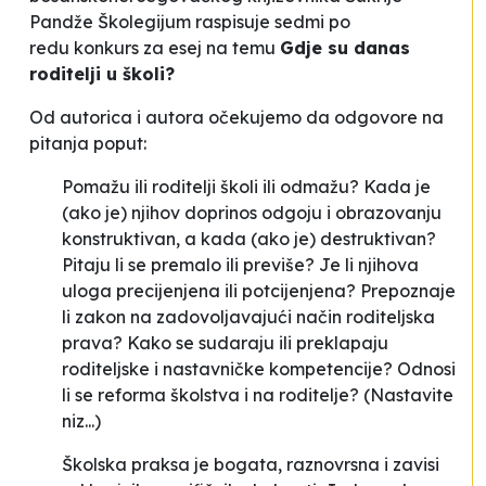
Pandže Školegijum raspisuje sedmi po
redu konkurs za esej na temu
Gdje su danas
roditelji u školi?
Od autorica i autora očekujemo da odgovore na
pitanja poput:
Pomažu ili roditelji školi ili odmažu? Kada je
(ako je) njihov doprinos odgoju i obrazovanju
konstruktivan, a kada (ako je) destruktivan?
Pitaju li se premalo ili previše? Je li njihova
uloga precijenjena ili potcijenjena? Prepoznaje
li zakon na zadovoljavajući način roditeljska
prava? Kako se sudaraju ili preklapaju
roditeljske i nastavničke kompetencije? Odnosi
li se reforma školstva i na roditelje? (Nastavite
niz...)
Školska praksa je bogata, raznovrsna i zavisi