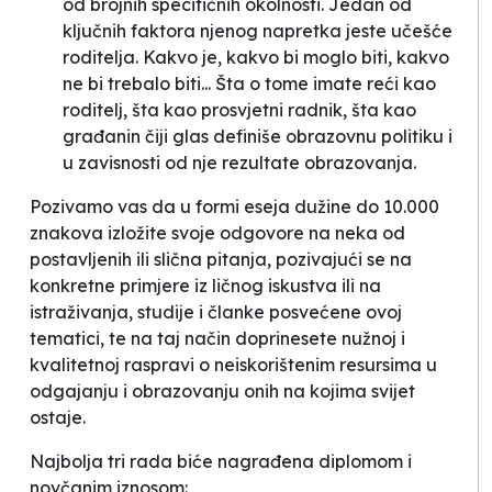
od brojnih specifičnih okolnosti. Jedan od
ključnih faktora njenog napretka jeste učešće
roditelja. Kakvo je, kakvo bi moglo biti, kakvo
ne bi trebalo biti... Šta o tome imate reći kao
roditelj, šta kao prosvjetni radnik, šta kao
građanin čiji glas definiše obrazovnu politiku i
u zavisnosti od nje rezultate obrazovanja.
Pozivamo vas da u formi eseja dužine do 10.000
znakova izložite svoje odgovore na neka od
postavljenih ili slična pitanja, pozivajući se na
konkretne primjere iz ličnog iskustva ili na
istraživanja, studije i članke posvećene ovoj
tematici, te na taj način doprinesete nužnoj i
kvalitetnoj raspravi o neiskorištenim resursima u
odgajanju i obrazovanju onih na kojima svijet
ostaje.
Najbolja tri rada biće nagrađena diplomom i
novčanim iznosom: