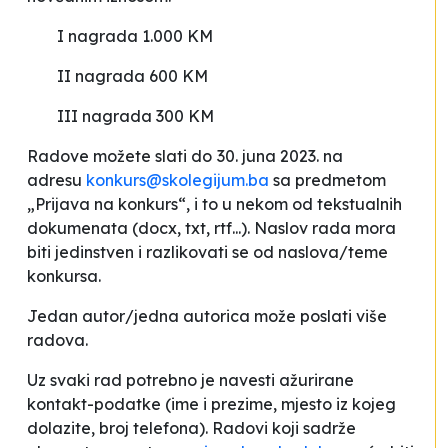
I nagrada 1.000 KM
II nagrada 600 KM
III nagrada 300 KM
Radove možete slati do
30. juna 2023. na
adresu
konkurs@skolegijum.ba
sa predmetom
„Prijava na konkurs“, i to u nekom od tekstualnih
dokumenata (docx, txt, rtf...). Naslov rada mora
biti jedinstven i razlikovati se od naslova/teme
konkursa.
Jedan autor/jedna autorica može poslati više
radova.
Uz svaki rad potrebno je navesti ažurirane
kontakt-podatke (ime i prezime, mjesto iz kojeg
dolazite, broj telefona). Radovi koji sadrže