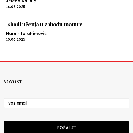
Jelena Kalinić
16.06.2025
Ishodi učenja u zahodu mature
Namir Ibrahimović
10.06.2025
Kraj školske godine, fotofiniš
Anes Osmić
04.06.2025
NOVOSTI
Reformar’s Coming
Nenad Veličković
29.10.2024
Cuke i djeca
POŠALJI
Školegijum redakcija