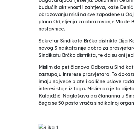
budućih aktivnosti i zahtjeva
, kaže Deni
obrazovanju misli na sve zaposlene u Od
plana Odjeljenja za obrazovanje Vlade Br
nastavnice
.
Sekretar Sindikata Brčko distrikta Ilija K
novog Sindikata nije dobro za prosvjetare
Sindikatu Brčko distrikta
, te da su oni
jed
Mislim da pet članova Odbora u Sindikatu 
zastupaju interese prosvjetara. To dokazuj
imaju najveće plate i odlične uslove rad
interesi stoje iz toga.
Mislim da je to dije
Kalajdžić. Naglašava da članarina u Sindi
čega se 50 posto vraća sindikalnoj organi