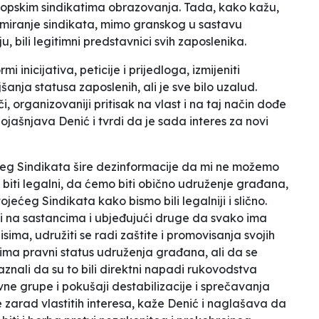
vropskim sindikatima obrazovanja. Tada, kako kažu,
formiranje sindikata, mimo granskog u sastavu
, bili legitimni predstavnici svih zaposlenika.
 inicijativa, peticije i prijedloga, izmijeniti
šanja statusa zaposlenih, ali je sve bilo uzalud.
či, organizovaniji pritisak na vlast i na taj način dođe
pojašnjava Denić i
tvrdi da je sada interes za novi
eg Sindikata šire dezinformacije da mi ne možemo
 biti legalni, da ćemo biti obično udruženje građana,
ećeg Sindikata kako bismo bili legalniji i slično.
ći na sastancima i ubjeđujući druge da svako ima
sima, udružiti se radi zaštite i promovisanja svojih
t ima pravni status udruženja građana, ali da se
znali da su to bili direktni napadi rukovodstva
vne grupe i pokušaji destabilizacije i sprečavanja
 zarad vlastitih interesa
, kaže Denić i naglašava da