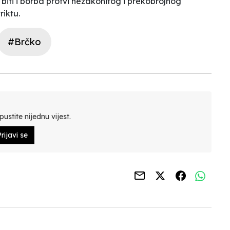
biti i borba protvi nezakonitog i prekobrojnog
riktu.
#Brčko
ustite nijednu vijest.
rijavi se