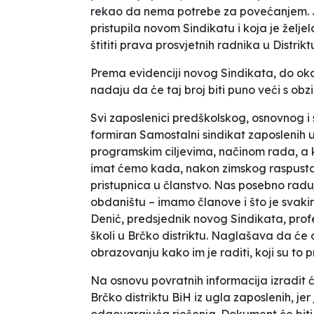
rekao da nema potrebe za povećanjem. J
pristupila novom Sindikatu i koja je želj
štititi prava prosvjetnih radnika u Distrikt
Prema evidenciji novog Sindikata, do okon
nadaju da će taj broj biti puno veći s ob
Svi zaposlenici predškolskog, osnovnog i
formiran Samostalni sindikat zaposlenih
programskim ciljevima, načinom rada, a 
imat ćemo kada, nakon zimskog raspusta
pristupnica u članstvo. Nas posebno raduj
obdaništu – imamo članove i što je svaki
Denić, predsjednik novog Sindikata, prof
školi u Brčko distriktu. Naglašava da će 
obrazovanju kako im je raditi, koji su to pr
Na osnovu povratnih informacija izradit
Brčko distriktu BiH iz ugla zaposlenih, j
odgovarajuća rješenja. Dokument će biti p