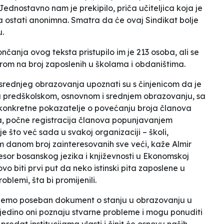
ednostavno nam je prekipilo
, priča učiteljica koja je
ela ostati anonimna. Smatra da će ovaj Sindikat bolje
u.
čanja ovog teksta pristupilo im je 213 osoba, ali se
zirom na broj zaposlenih u školama i obdaništima.
 srednjeg obrazovanja upoznati su s činjenicom da je
 u predškolskom, osnovnom i srednjem obrazovanju, sa
konkretne pokazatelje o povećanju broja članova
, počne registracija članova popunjavanjem
e što već sada u svakoj organizaciji – školi,
m danom broj zainteresovanih sve veći,
kaže Almir
esor bosanskog jezika i književnosti u Ekonomskoj
ovo biti
prvi put da neko istinski pita zaposlene u
oblemi, šta bi promijenili.
 ćemo poseban dokument o stanju u obrazovanju u
er jedino oni poznaju stvarne probleme i mogu ponuditi
redat institucijama vlasti i činit će osnovu naših