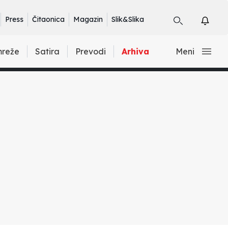
Press
Čitaonica
Magazin
Slik&Slika
mreže
Satira
Prevodi
Arhiva
Meni