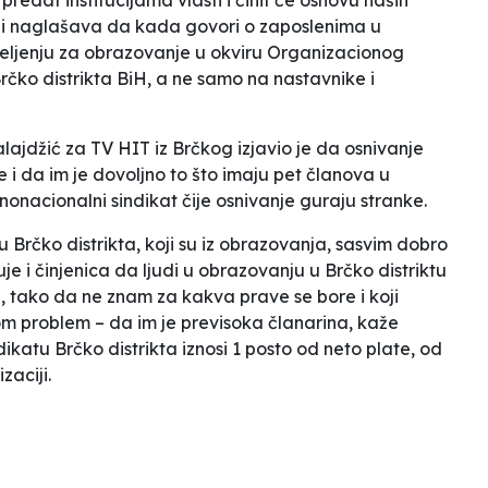
ć i naglašava da
kada govori o zaposlenima u
jeljenju za obrazovanje u okviru Organizacionog
čko distrikta BiH, a ne samo na nastavnike i
alajdžić za TV HIT iz Brčkog izjavio je da
osnivanje
 i da im je dovoljno to što imaju pet članova u
nonacionalni sindikat čije osnivanje guraju stranke.
Brčko distrikta, koji su iz obrazovanja, sasvim dobro
e i činjenica da ljudi u obrazovanju u Brčko distriktu
a, tako da ne znam za kakva prave se bore i koji
lom problem – da im je previsoka članarina,
kaže
katu Brčko distrikta iznosi 1 posto od neto plate, od
zaciji.