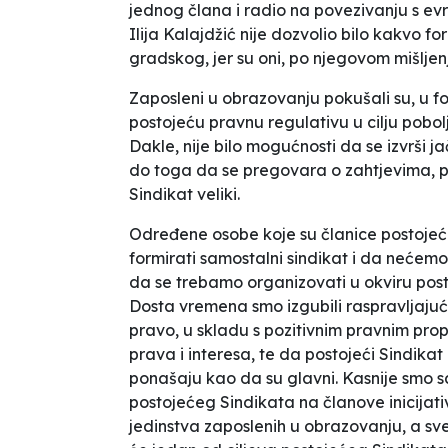
jednog člana i radio na povezivanju s e
Ilija Kalajdžić nije dozvolio bilo kakvo 
gradskog, jer su oni, po njegovom mišljenju
Zaposleni u obrazovanju pokušali su, u formi
postojeću pravnu regulativu u cilju pobolj
Dakle, nije bilo mogućnosti da se izvrši ja
do toga da se pregovara o zahtjevima
, 
Sindikat veliki.
Određene osobe koje su članice postojeć
formirati samostalni sindikat i da nećemo
da se trebamo organizovati u okviru postoj
Dosta vremena smo izgubili raspravljaju
pravo, u skladu s pozitivnim pravnim propi
prava i interesa, te da postojeći Sindika
ponašaju kao da su glavni. Kasnije smo sa
postojećeg Sindikata na članove inicijati
jedinstva zaposlenih u obrazovanju, a sve