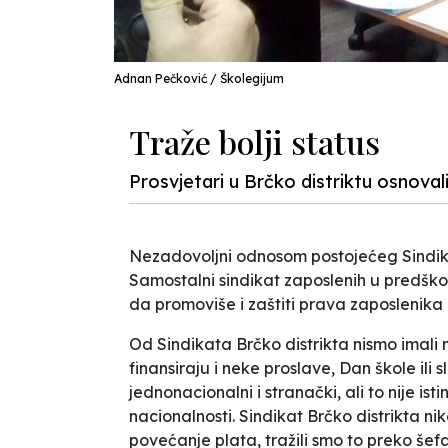
Adnan Pečković / Školegijum
Traže bolji status
Prosvjetari u Brčko distriktu osnovali
Nezadovoljni odnosom postojećeg Sindikata
Samostalni sindikat zaposlenih u predško
da promoviše i zaštiti prava zaposlenik
Od Sindikata Brčko distrikta nismo imali 
finansiraju i neke proslave, Dan škole ili s
jednonacionalni i stranački, ali to nije ist
nacionalnosti. Sindikat Brčko distrikta ni
povećanje plata, tražili smo to preko šef