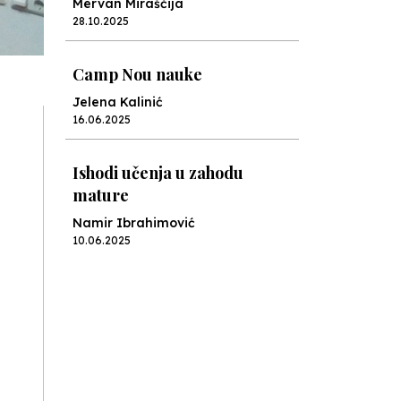
Mervan Miraščija
28.10.2025
Camp Nou nauke
Jelena Kalinić
16.06.2025
Ishodi učenja u zahodu
mature
Namir Ibrahimović
10.06.2025
Kraj školske godine, fotofiniš
Anes Osmić
04.06.2025
Reformar’s Coming