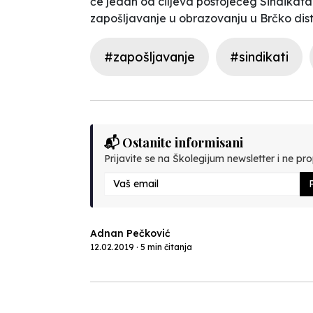
će jedan od ciljeva postojećeg Sindikata 
zapošljavanje u obrazovanju u Brčko dist
#zapošljavanje
#sindikati
📬 Ostanite informisani
Prijavite se na Školegijum newsletter i ne prop
P
Adnan Pečković
12.02.2019 · 5 min čitanja