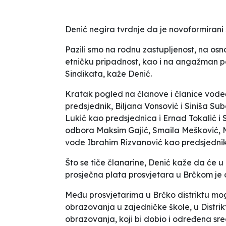
Denić negira tvrdnje da je novoformirani 
Pazili smo na rodnu zastupljenost, na osno
etničku pripadnost, kao i na angažman p
Sindikata,
kaže Denić.
Kratak pogled na članove i članice vodeć
predsjednik, Biljana Vonsović i Siniša Su
Lukić kao predsjednica i Ernad Tokalić i
odbora Maksim Gajić, Smaila Mešković, M
vode Ibrahim Rizvanović kao predsjednik
Što se tiče članarine, Denić kaže da će u 
prosječna plata prosvjetara u Brčkom je 
Među prosvjetarima u Brčko distriktu mogu
obrazovanja u zajedničke škole, u Distrik
obrazovanja, koji bi dobio i određena sr