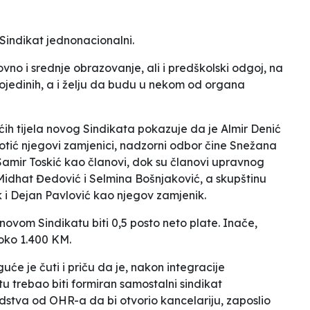
Sindikat jednonacionalni.
vno i srednje obrazovanje, ali i predškolski odgoj, na
ojedinih, a i želju da budu u nekom od organa
ih tijela novog Sindikata pokazuje da je Almir Denić
botić njegovi zamjenici, nadzorni odbor čine Snežana
 Samir Toskić kao članovi, dok su članovi upravnog
idhat Đedović i Selmina Bošnjaković, a skupštinu
 i Dejan Pavlović kao njegov zamjenik.
novom Sindikatu biti 0,5 posto neto plate. Inače,
oko 1.400 KM.
će je čuti i priču da je, nakon integracije
tu trebao biti formiran samostalni sindikat
edstva od OHR-a da bi otvorio kancelariju, zaposlio