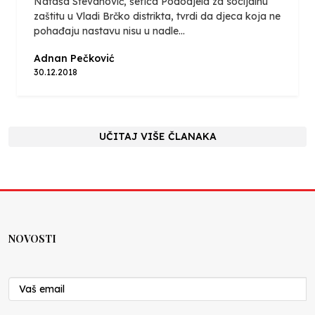
Nataša Stevanović, šefica Pododjela za socijalnu
zaštitu u Vladi Brčko distrikta, tvrdi da djeca koja ne
pohađaju nastavu nisu u nadle...
Adnan Pečković
30.12.2018
UČITAJ VIŠE ČLANAKA
NOVOSTI