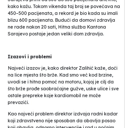
kako kažu. Tokom vikenda taj broj se povećava na
450–500 pacijenata, a rekord je bio kada su imali
blizu 600 pacijenata. Budući da domovi zdravlja
ne rade nakon 20 sati, Hitna služba Kantona
Sarajevo postaje jedan veliki dom zdravlja.
Izazovi i problemi
Najveći izazov je, kako direktor Zalihić kaže, doći
na lice mjesta što brže. Kad smo već kod brzine,
uvodi se i hitna pomoć na motoru, kojoj je cilj da
što brže prođe saobraćajne gužve, uske ulice i sve
ostale prepreke koje kardiomobil ne može
prevazići.
Kao najveći problem direktor izdvaja radni kadar
koji zdravstveno nije sposoban da obavlja posao
koji obavlja, odnosno intervencije i rad u noćnim