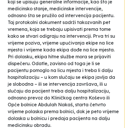
koji se upisuju generalne informacije, kao što je
medicinsko stanje, medicinske intervencije,
odnosno šta se pružilo od intervencija pacijentu.
Taj protokolni dokument sadrži takozvanih pet
vremena, koja se trebaju upisivati prema tome
kako se stvari odigraju na intervenciji. Prva tri su
vrijeme poziva, vrijeme upućivanja ekipe na lice
mjesta i vrijeme kada ekipa dođe na lice mjesta.
Pri dolasku, ekipa hitne službe mora se prijaviti
dispečeru. Odatle, zavisno od toga je li se
pacijentu pomoglo na licu mjesta i treba li dalju
hospitalizaciju – u kom slučaju se ekipa javlja da
je slobodna – ili se intervencija završava, ili u
slučaju da pacijent treba dalju hospitalizaciju,
odnosno prevoz do Kliničkog centra Koševo ili
Opće bolnice
Abdulah Nakaš
,
starta
četvrto
vrijeme polaska prema bolnici, dok je peto vrijeme
dolaska u bolnicu i predaja pacijenta na dalju
medicinsku obradu.