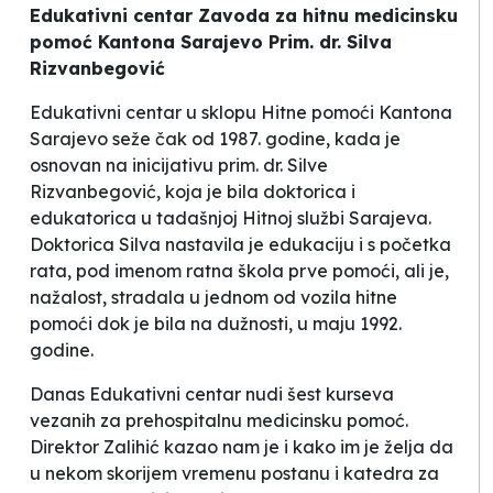
Edukativni centar Zavoda za hitnu medicinsku
pomoć Kantona Sarajevo
Prim. dr. Silva
Rizvanbegović
Edukativni centar u sklopu Hitne pomoći Kantona
Sarajevo seže čak od 1987. godine, kada je
osnovan na inicijativu prim. dr. Silve
Rizvanbegović, koja je bila doktorica i
edukatorica u tadašnjoj Hitnoj službi Sarajeva.
Doktorica Silva nastavila je edukaciju i s početka
rata, pod imenom
ratna škola prve pomoći
, ali je,
nažalost, stradala u jednom od vozila hitne
pomoći dok je bila na dužnosti, u maju 1992.
godine.
Danas Edukativni centar nudi šest kurseva
vezanih za prehospitalnu medicinsku pomoć.
Direktor Zalihić kazao nam je i kako im je želja da
u nekom skorijem vremenu postanu i katedra za