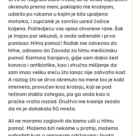
okrenulo prema meni, poklopilo me krošnjom,
udarilo po rukama u kojim je bila upaljena
motorka, i zupčanik je završio usred čašice
koljena. Poštedjeću vas opisa otvorene rane. Šok
je trajao par sekundi, a onda adrenalin i prva
pomisao:
Hitna pomoć!
Rođak me odvezao do
hitne, odnosno do Zavoda za hitnu medicinsku
pomoć Kantona Sarajevo, gdje sam dobio šest
konaca i antibiotike, kao i stručno mišljenje da
sam imao veliku sreću što lanac nije zahvatio kost.
A razlog što se drvo okrenulo na mene bio je kabl
interneta, provučen kroz krošnju, koji se pod
težinom stabla zategao, pa ga onda kao iz
praćke vratio nazad. Društvo me kasnije zezalo
da mi je dohakala 5G mreža.
Ali ne moramo zaglaviti da bismo ušli u Hitnu
pomoć. Možemo biti nekome u pratnji, možemo
pohađati kurs o
osnovnom održavanju života
,