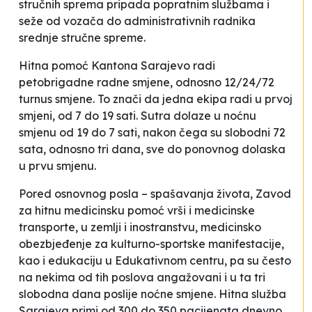
stručnih sprema pripada popratnim službama i
seže od vozača do administrativnih radnika
srednje stručne spreme.
Hitna pomoć Kantona Sarajevo radi
petobrigadne radne smjene, odnosno 12/24/72
turnus smjene. To znači da jedna ekipa radi u prvoj
smjeni, od 7 do 19 sati. Sutra dolaze u noćnu
smjenu od 19 do 7 sati, nakon čega su slobodni 72
sata, odnosno tri dana, sve do ponovnog dolaska
u prvu smjenu.
Pored osnovnog posla – spašavanja života, Zavod
za hitnu medicinsku pomoć vrši i medicinske
transporte, u zemlji i inostranstvu, medicinsko
obezbjeđenje za kulturno-sportske manifestacije,
kao i edukaciju u Edukativnom centru, pa su često
na nekima od tih poslova angažovani i u ta tri
slobodna dana poslije noćne smjene. Hitna služba
Sarajeva primi od 300 do 350 pacijenata dnevno,