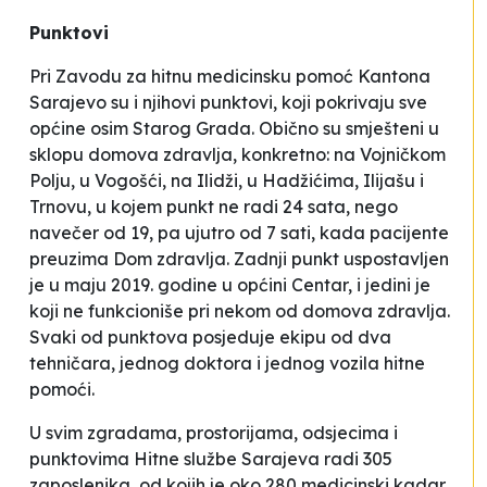
Punktovi
Pri Zavodu za hitnu medicinsku pomoć Kantona
Sarajevo su i njihovi punktovi, koji pokrivaju sve
općine osim Starog Grada. Obično su smješteni u
sklopu domova zdravlja, konkretno: na Vojničkom
Polju, u Vogošći, na Ilidži, u Hadžićima, Ilijašu i
Trnovu, u kojem punkt ne radi 24 sata, nego
navečer od 19, pa ujutro od 7 sati, kada pacijente
preuzima Dom zdravlja. Zadnji punkt uspostavljen
je u maju 2019. godine u općini Centar, i jedini je
koji ne funkcioniše pri nekom od domova zdravlja.
Svaki od punktova posjeduje ekipu od dva
tehničara, jednog doktora i jednog vozila hitne
pomoći.
U svim zgradama, prostorijama, odsjecima i
punktovima Hitne službe Sarajeva radi 305
zaposlenika, od kojih je oko 280 medicinski kadar,