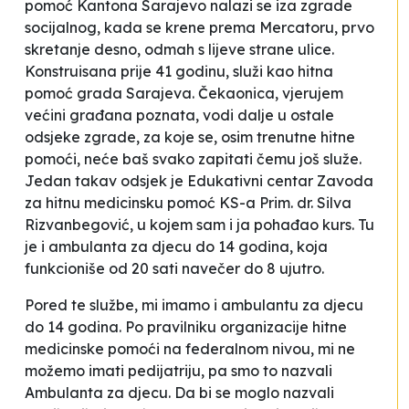
pomoć Kantona Sarajevo nalazi se iza zgrade
socijalnog, kada se krene prema Mercatoru, prvo
skretanje desno, odmah s lijeve strane ulice.
Konstruisana prije 41 godinu, služi kao hitna
pomoć grada Sarajeva. Čekaonica, vjerujem
većini građana poznata, vodi dalje u ostale
odsjeke zgrade, za koje se, osim trenutne hitne
pomoći, neće baš svako zapitati čemu još služe.
Jedan takav odsjek je Edukativni centar Zavoda
za hitnu medicinsku pomoć KS-a
Prim. dr. Silva
Rizvanbegović
, u kojem sam i ja pohađao kurs
.
Tu
je i ambulanta za djecu do 14 godina, koja
funkcioniše od 20 sati navečer do 8 ujutro.
Pored te službe, mi imamo i ambulantu za djecu
do 14 godina. Po pravilniku organizacije hitne
medicinske pomoći na federalnom nivou, mi ne
možemo imati pedijatriju, pa smo to nazvali
Ambulanta za djecu. Da bi se moglo nazvali