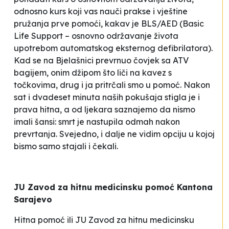
odnosno kurs koji vas nauči prakse i vještine
pružanja prve pomoći, kakav je
BLS/AED
(
Basic
Life Support – osnovno održavanje života
upotrebom automatskog eksternog defibrilatora
).
Kad se na Bjelašnici prevrnuo čovjek sa
ATV
bagijem
, onim džipom što liči na kavez s
točkovima, drug i ja pritrčali smo u pomoć. Nakon
sat i dvadeset minuta naših pokušaja stigla je i
prava hitna, a od ljekara saznajemo da nismo
imali šansi: smrt je nastupila odmah nakon
prevrtanja. Svejedno, i dalje ne vidim opciju u kojoj
bismo samo stajali i čekali.
JU Zavod za hitnu medicinsku pomoć Kantona
Sarajevo
Hitna pomoć ili JU Zavod za hitnu medicinsku