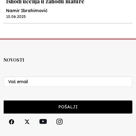
Ishodi učenja u zahodu mature
Namir Ibrahimović
10.06.2025
Kraj školske godine, fotofiniš
Anes Osmić
04.06.2025
NOVOSTI
Reformar’s Coming
Nenad Veličković
29.10.2024
Cuke i djeca
POŠALJI
Školegijum redakcija
06.12.2023
Francuski i može i ne može, ali turski može