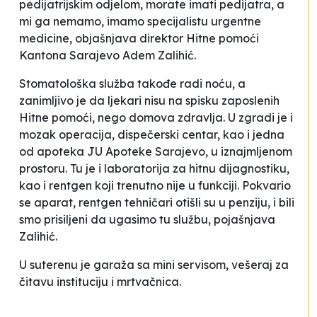
pedijatrijskim odjelom, morate imati pedijatra, a
mi ga nemamo, imamo specijalistu urgentne
medicine
, objašnjava direktor Hitne pomoći
Kantona Sarajevo Adem Zalihić.
Stomatološka služba takođe radi noću, a
zanimljivo je da ljekari nisu na spisku zaposlenih
Hitne pomoći, nego domova zdravlja. U zgradi je i
mozak operacija, dispečerski centar, kao i jedna
od apoteka JU
Apoteke Sarajevo
, u iznajmljenom
prostoru. Tu je i laboratorija za hitnu dijagnostiku,
kao i rentgen koji trenutno nije u funkciji.
Pokvario
se aparat, rentgen tehničari otišli su u penziju, i bili
smo prisiljeni da ugasimo tu službu
, pojašnjava
Zalihić.
U suterenu je garaža sa mini servisom, vešeraj za
čitavu instituciju i mrtvačnica.