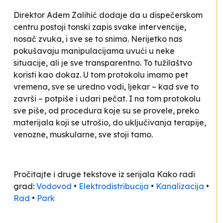
Direktor Adem Zalihić dodaje da u dispečerskom
centru
postoji tonski zapis svake intervencije,
nosač zvuka, i sve se to snima. Nerijetko nas
pokušavaju manipulacijama uvući u neke
situacije, ali je sve transparentno. To tužilaštvo
koristi kao dokaz. U tom protokolu imamo pet
vremena, sve se uredno vodi, ljekar – kad sve to
završi – potpiše i udari pečat. I na tom protokolu
sve piše, od procedura koje su se provele, preko
materijala koji se utrošio, do uključivanja terapije,
venozne, muskularne, sve stoji tamo.
Pročitajte i druge tekstove iz serijala
Kako radi
grad
:
Vodovod
•
Elektrodistribucija
•
Kanalizacija
•
Rad
•
Park