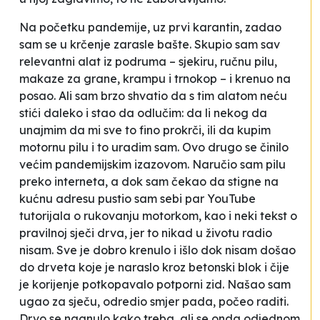
Na početku pandemije, uz prvi karantin, zadao
sam se u krčenje zarasle bašte. Skupio sam sav
relevantni alat iz podruma – sjekiru, ručnu pilu,
makaze za grane, krampu i trnokop – i krenuo na
posao. Ali sam brzo shvatio da s tim alatom neću
stići daleko i stao da odlučim: da li nekog da
unajmim da mi sve to fino prokrči, ili da kupim
motornu pilu i to uradim sam. Ovo drugo se činilo
većim pandemijskim izazovom. Naručio sam pilu
preko interneta, a dok sam čekao da stigne na
kućnu adresu pustio sam sebi par YouTube
tutorijala o rukovanju motorkom, kao i neki tekst o
pravilnoj sječi drva, jer to nikad u životu radio
nisam. Sve je dobro krenulo i išlo dok nisam došao
do drveta koje je naraslo kroz betonski blok i čije
je korijenje potkopavalo potporni zid. Našao sam
ugao za sječu, odredio smjer pada, počeo raditi.
Drvo se nagnulo kako treba, ali se onda odjednom