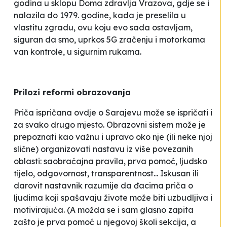
godina u sklopu Doma zdravlja Vrazova, gdje se i
nalazila do 1979. godine, kada je preselila u
vlastitu zgradu, ovu koju evo sada ostavljam,
siguran da smo, uprkos 5G zračenju i motorkama
van kontrole, u sigurnim rukama.
Prilozi reformi obrazovanja
Priča ispričana ovdje o Sarajevu može se ispričati i
za svako drugo mjesto. Obrazovni sistem može je
prepoznati kao važnu i upravo oko nje (ili neke njoj
slične) organizovati nastavu iz više povezanih
oblasti: saobraćajna pravila, prva pomoć, ljudsko
tijelo, odgovornost, transparentnost... Iskusan ili
darovit nastavnik razumije da đacima priča o
ljudima koji spašavaju živote može biti uzbudljiva i
motivirajuća. (A možda se i sam glasno zapita
zašto je prva pomoć u njegovoj školi sekcija, a