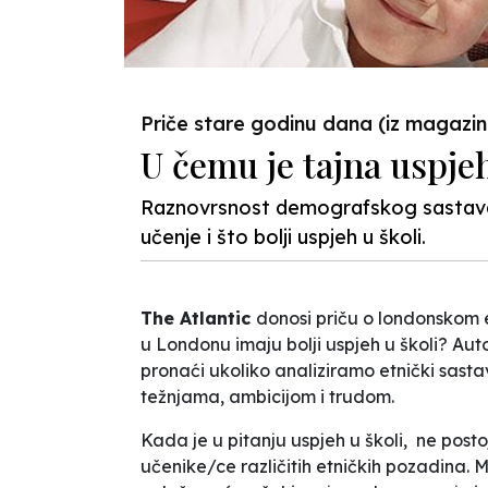
Priče stare godinu dana (iz magazi
U čemu je tajna uspje
Raznovrsnost demografskog sastava 
učenje i što bolji uspjeh u školi.
The Atlantic
donosi priču o
londonskom 
u Londonu imaju bolji uspjeh u
š
koli? Aut
pronaći ukoliko analiziramo etnički sas
težnjama, ambicijom i trudom.
Kada je u pitanju uspjeh u školi, ne posto
učenike/ce različitih etničkih pozadina.