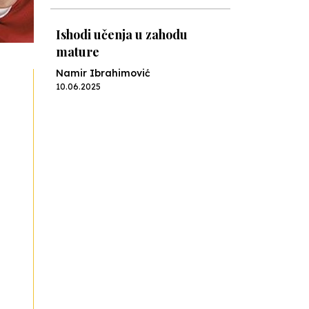
Ishodi učenja u zahodu
mature
Namir Ibrahimović
10.06.2025
Kraj školske godine, fotofiniš
Anes Osmić
04.06.2025
Reformar’s Coming
Nenad Veličković
29.10.2024
Cuke i djeca
Školegijum redakcija