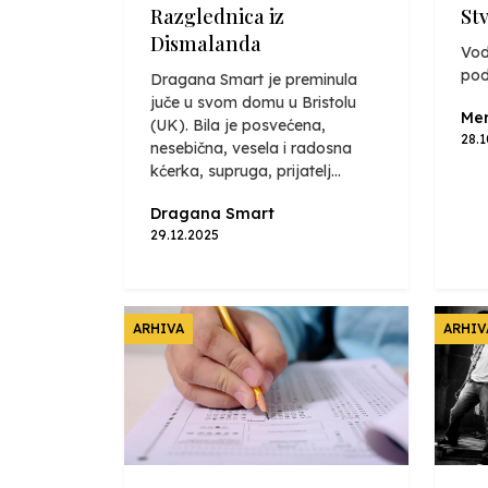
Razglednica iz
St
Dismalanda
Vod
pod
Dragana Smart je preminula
juče u svom domu u Bristolu
Mer
(UK). Bila je posvećena,
28.
nesebična, vesela i radosna
kćerka, supruga, prijatelj...
Dragana Smart
29.12.2025
ARHIVA
ARHIV