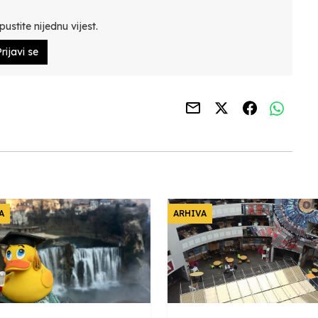
ustite nijednu vijest.
rijavi se
A
ARHIVA