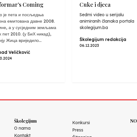
formar’s Coming
Cuke i djeca
о је пета и посљедња
Sedmi video u serijalu
она емитована давне 2008.
animiranih članaka portala
ине, а у сусједним земљама
skolegijum.ba
х пет 2010. (у БиХ никад),
Školegijum redakcija
ију Жица вриједило...
06.12.2023
ad Veličković
10.2024
Školegijum
NO
Konkursi
O nama
Press
Kontakt