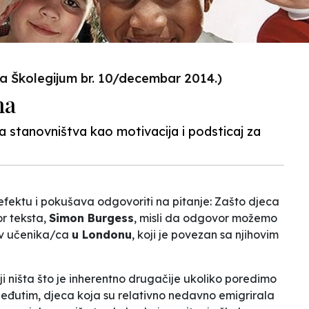
na Školegijum br. 10/decembar 2014.)
ha
stanovništva kao motivacija i podsticaj za
efektu
i pokušava odgovoriti na pitanje: Zašto djeca
or teksta,
Simon Burgess
, misli da odgovor možemo
tav učenika/ca
u Londonu
, koji je povezan sa njihovim
ji ništa što je inherentno drugačije ukoliko poredimo
 Međutim, djeca koja su relativno nedavno emigrirala