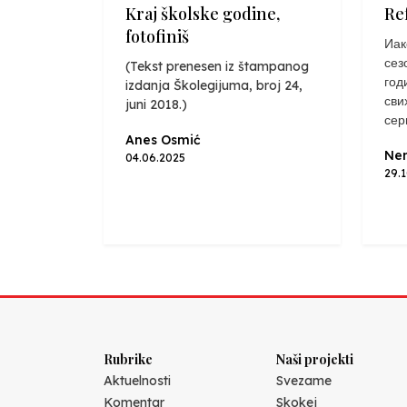
Kraj školske godine,
Re
fotofiniš
Иак
сез
(Tekst prenesen iz štampanog
год
izdanja Školegijuma, broj 24,
сви
juni 2018.)
сер
Anes Osmić
Nen
04.06.2025
29.
Rubrike
Naši projekti
Aktuelnosti
Svezame
Komentar
Skokej