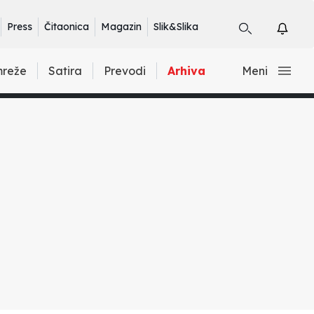
Press
Čitaonica
Magazin
Slik&Slika
mreže
Satira
Prevodi
Arhiva
Meni