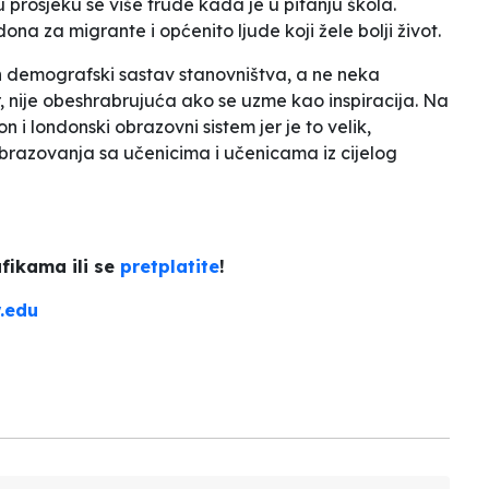
prosjeku se više trude kada je u pitanju škola.
na za migrante i općenito ljude koji žele bolji život.
n demografski sastav stanovništva, a ne neka
r, nije obeshrabrujuća ako se uzme kao inspiracija. Na
 i londonski obrazovni sistem jer je to velik,
 obrazovanja sa učenicima i učenicama iz cijelog
fikama ili se
pretplatite
!
.edu