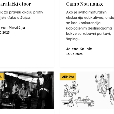
varalački otpor
Camp Nou nauke
ič za pravnu akciju protiv
Ako je svrha maturalnih
jele đaka u Jajcu.
ekskurzija edukativna, onda
se kao konkurencija
van Miraščija
uobičajenim destinacijama
10.2025
kakve su zabavni parkovi,
šoping-...
Jelena Kalinić
16.06.2025
A
ARHIVA