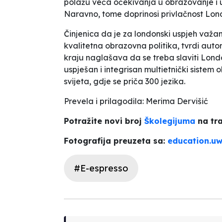
polažu veća očekivanja u obrazovanje i u 
Naravno, tome doprinosi privlačnost Londo
Činjenica da je za londonski uspjeh važa
kvalitetna obrazovna politika, tvrdi auto
kraju naglašava da se treba slaviti London
uspješan i integrisan multietnički sistem
svijeta, gdje se priča 300 jezika.
Prevela i prilagodila: Merima Dervišić
Potražite novi broj
Školegijuma
na tra
Fotografija preuzeta sa:
education.uw
#E-espresso