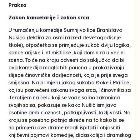
Praksa
Zakon kancelarije i zakon srca
U tumačenju komedije
Sumnjivo lice
Branislava
Nušića (lektira za osmi razred devetogodišnje
škole), otpočetka se primjećuje sukob dviju logika,
kancelarijske i intimističke, koji dominira u većini
scena. To će na kraju odvesti do zaključka da bi
ova komedija mogla biti poučna u prokazivanju
slijepe činovničke dosljednosti, koja je prije svega
smiješna. Na primjeru jakog sukoba Đoke i Marice,
koji su posvećeni zakonu svoga srca, i činovnika sa
Jerotijem na čelu koji se vode samo zakonima
svojih spisa, pokazuje se kako Nušić ismijava
osobine ambicioznosti, potkupljivosti, lažljivosti. Na
kraju se posebna pažnja skreće na to kako bi se
na primjeru ove drame mogli ispitati i objasniti
književni pojmovi
komedije
,
didaskalija
i
dramskog