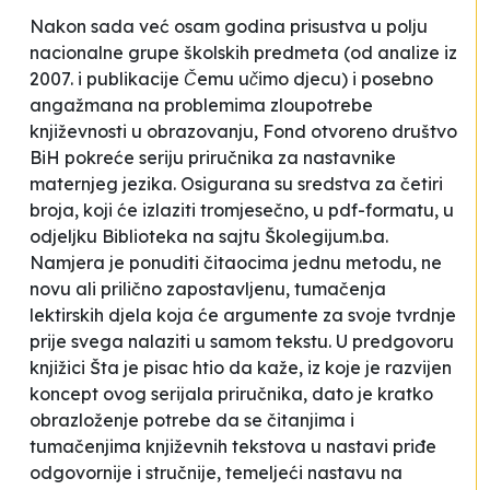
Nakon sada već osam godina prisustva u polju
nacionalne grupe školskih predmeta (od analize iz
2007. i publikacije
Čemu učimo djecu
) i posebno
angažmana na problemima zloupotrebe
književnosti u obrazovanju, Fond otvoreno društvo
BiH pokreće seriju priručnika za nastavnike
maternjeg jezika. Osigurana su sredstva za četiri
broja, koji će izlaziti tromjesečno, u pdf-formatu, u
odjeljku Biblioteka na sajtu Školegijum.ba.
Namjera je ponuditi čitaocima jednu metodu, ne
novu ali prilično zapostavljenu, tumačenja
lektirskih djela koja će argumente za svoje tvrdnje
prije svega nalaziti u samom tekstu. U predgovoru
knjižici
Šta je pisac htio da kaže
, iz koje je razvijen
koncept ovog serijala priručnika, dato je kratko
obrazloženje potrebe da se čitanjima i
tumačenjima književnih tekstova u nastavi priđe
odgovornije i stručnije, temeljeći nastavu na