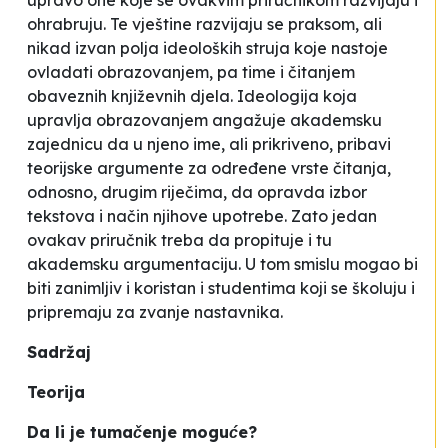
upravo one koje se ovakvim priručnikom razvijaju i
ohrabruju. Te vještine razvijaju se praksom, ali
nikad izvan polja ideoloških struja koje nastoje
ovladati obrazovanjem, pa time i čitanjem
obaveznih književnih djela. Ideologija koja
upravlja obrazovanjem angažuje akademsku
zajednicu da u njeno ime, ali prikriveno, pribavi
teorijske argumente za određene vrste čitanja,
odnosno, drugim riječima, da opravda izbor
tekstova i način njihove upotrebe. Zato jedan
ovakav priručnik treba da propituje i tu
akademsku argumentaciju. U tom smislu mogao bi
biti zanimljiv i koristan i studentima koji se školuju i
pripremaju za zvanje nastavnika.
Sadržaj
Teorija
Da li je tumačenje moguće?