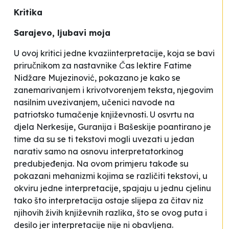
Kritika
Sarajevo, ljubavi moja
U ovoj kritici jedne kvaziinterpretacije, koja se bavi
priručnikom za nastavnike
Čas lektire
Fatime
Nidžare Mujezinović, pokazano je kako se
zanemarivanjem i krivotvorenjem teksta, njegovim
nasilnim uvezivanjem, učenici navode na
patriotsko tumačenje književnosti. U osvrtu na
djela Nerkesije, Guranija i Bašeskije poantirano je
time da su se ti tekstovi mogli uvezati u jedan
narativ samo na osnovu interpretatorkinog
predubjeđenja. Na ovom primjeru takođe su
pokazani mehanizmi kojima se različiti tekstovi, u
okviru jedne interpretacije, spajaju u jednu cjelinu
tako što interpretacija ostaje slijepa za čitav niz
njihovih živih književnih razlika, što se ovog puta i
desilo jer interpretacije nije ni obavljena.