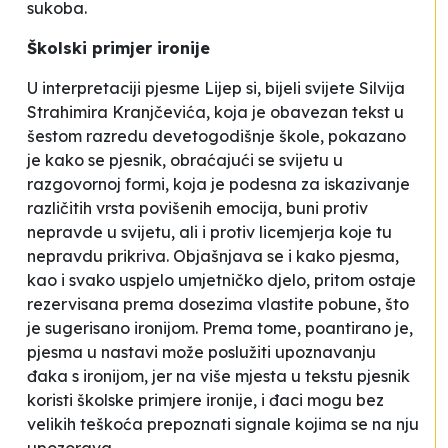
sukoba.
Školski primjer ironije
U interpretaciji pjesme
Lijep si, bijeli svijete
Silvija
Strahimira Kranjčevića, koja je obavezan tekst u
šestom razredu devetogodišnje škole, pokazano
je kako se pjesnik, obraćajući se svijetu u
razgovornoj formi, koja je podesna za iskazivanje
različitih vrsta povišenih emocija, buni protiv
nepravde u svijetu, ali i protiv licemjerja koje tu
nepravdu prikriva. Objašnjava se i kako pjesma,
kao i svako uspjelo umjetničko djelo, pritom ostaje
rezervisana prema dosezima vlastite pobune, što
je sugerisano ironijom. Prema tome, poantirano je,
pjesma u nastavi može poslužiti upoznavanju
đaka s ironijom, jer na više mjesta u tekstu pjesnik
koristi
školske
primjere ironije, i đaci mogu bez
velikih teškoća prepoznati signale kojima se na nju