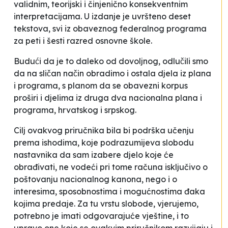
validnim, teorijski i činjenično konsekventnim
interpretacijama. U izdanje je uvršteno deset
tekstova, svi iz obaveznog federalnog programa
za peti i šesti razred osnovne škole.
Budući da je to daleko od dovoljnog, odlučili smo
da na sličan način
obradimo
i ostala djela iz plana
i programa, s planom da se
obavezni
korpus
proširi i djelima iz druga dva nacionalna plana i
programa, hrvatskog i srpskog.
Cilj ovakvog priručnika bila bi podrška učenju
prema ishodima, koje podrazumijeva slobodu
nastavnika da sam izabere djelo koje će
obrađivati, ne vodeći pri tome računa isključivo o
poštovanju nacionalnog kanona, nego i o
interesima, sposobnostima i mogućnostima đaka
kojima predaje. Za tu vrstu slobode, vjerujemo,
potrebno je imati odgovarajuće vještine, i to