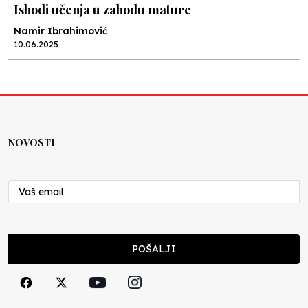
Ishodi učenja u zahodu mature
Namir Ibrahimović
10.06.2025
Kraj školske godine, fotofiniš
Anes Osmić
04.06.2025
NOVOSTI
Reformar’s Coming
Nenad Veličković
29.10.2024
Cuke i djeca
POŠALJI
Školegijum redakcija
06.12.2023