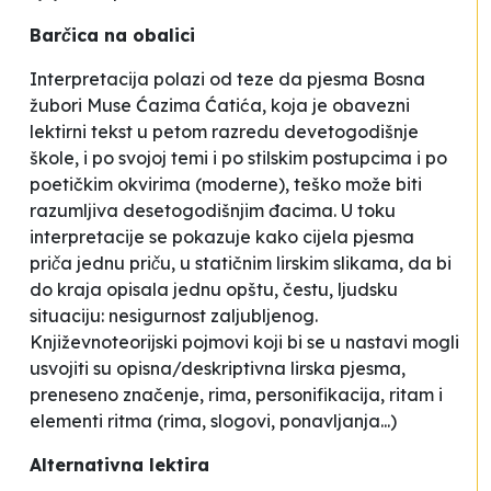
Barčica na obalici
Interpretacija polazi od teze da pjesma
Bosna
žubori
Muse Ćazima Ćatića, koja je obavezni
lektirni tekst u petom razredu devetogodišnje
škole, i po svojoj temi i po stilskim postupcima i po
poetičkim okvirima (moderne), teško može biti
razumljiva desetogodišnjim đacima. U toku
interpretacije se pokazuje kako cijela pjesma
priča jednu priču
, u statičnim lirskim slikama, da bi
do kraja opisala jednu opštu, čestu, ljudsku
situaciju: nesigurnost zaljubljenog.
Književnoteorijski pojmovi koji bi se u nastavi mogli
usvojiti su opisna/deskriptivna lirska pjesma,
preneseno značenje, rima, personifikacija, ritam i
elementi ritma (rima, slogovi, ponavljanja...)
Alternativna lektira