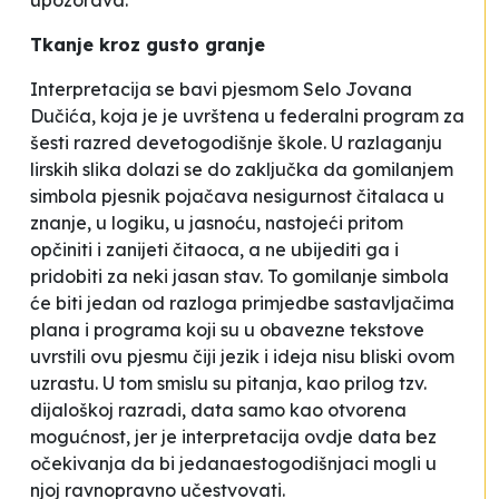
upozorava.
Tkanje kroz gusto granje
Interpretacija se bavi pjesmom
Selo
Jovana
Dučića, koja je je uvrštena u federalni program za
šesti razred devetogodišnje škole. U razlaganju
lirskih slika dolazi se do zaključka da gomilanjem
simbola pjesnik pojačava nesigurnost čitalaca u
znanje, u logiku, u jasnoću, nastojeći pritom
opčiniti i zanijeti čitaoca, a ne ubijediti ga i
pridobiti za neki jasan stav. To gomilanje simbola
će biti jedan od razloga primjedbe sastavljačima
plana i programa koji su u obavezne tekstove
uvrstili ovu pjesmu čiji jezik i ideja nisu bliski ovom
uzrastu. U tom smislu su pitanja, kao prilog tzv.
dijaloškoj razradi, data samo kao otvorena
mogućnost, jer je interpretacija ovdje data bez
očekivanja da bi jedanaestogodišnjaci mogli u
njoj ravnopravno učestvovati.