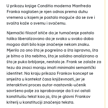
U prikazu knjige
Conditio moderna
Manfreda
Franka naglašen je njen odnos prema duhu
vremena u kojem je postalo moguće da se
sve i
svašta kaže o svemu i svačemu
.
Njemački filozof ističe da je tumačenje postalo
toliko liberalizovano da je svako u svako doba
mogao dati bilo koje značenje nekom znaku.
Mjerilo za ono šta je pogrešno a šta ispravno, šta
je bitno a šta nebitno, šta je solidno analizirano a
šta je puko brbljanje, nestalo je. Frank se zalaže za
tezu da znaci moraju imati
minimalni semantički
identitet
. Na kraju prikaza Frankov koncept se
smješta u kontekst časa književnosti, jer je
interaktivni proces autor-nastavnik-učenik
savršeno polje za isprobavanje
da li svi ostali
konstituišu tekst kao ja
, što je glavni Frankov
kriterij u konstituciji značenja teksta.