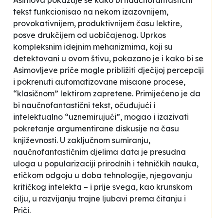
Asimova pokazuje se kako bi naučnofantastični
tekst funkcionisao na nekom izazovnijem,
provokativnijem, produktivnijem času lektire,
posve drukčijem od uobičajenog. Uprkos
kompleksnim idejnim mehanizmima, koji su
detektovani u ovom štivu, pokazano je i kako bi se
Asimovljeve priče mogle približiti dječijoj percepciji
i pokrenuti automatizovane misaone procese,
“klasičnom” lektirom zapretene. Primijećeno je da
bi naučnofantastični tekst, očuđujući i
intelektualno “uznemirujući”, mogao i izazivati
pokretanje argumentirane diskusije na času
književnosti. U zaključnom sumiranju,
naučnofantastičnim djelima data je presudna
uloga u popularizaciji prirodnih i tehničkih nauka,
etičkom odgoju u doba tehnologije, njegovanju
kritičkog intelekta – i prije svega, kao krunskom
cilju, u razvijanju trajne ljubavi prema čitanju i
Priči.