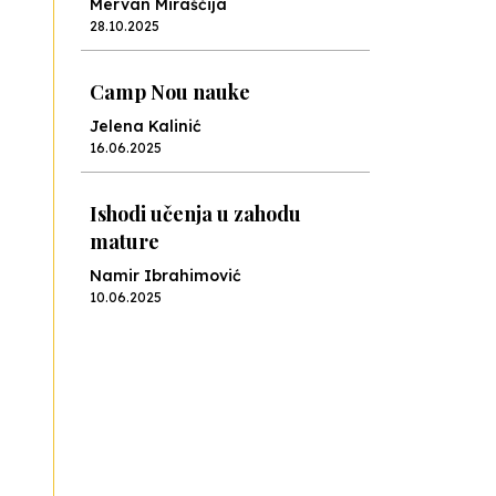
Mervan Miraščija
28.10.2025
Camp Nou nauke
Jelena Kalinić
16.06.2025
Ishodi učenja u zahodu
mature
Namir Ibrahimović
10.06.2025
Kraj školske godine, fotofiniš
Anes Osmić
04.06.2025
Reformar’s Coming