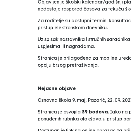
Objavljen je školski kalendar/godišnji pla
nedostaje raspored časova za tekuću škol
Za roditelje su dostupni termini konsulta
pristup elektronskom dnevniku.
Uz spisak nastavnika i stručnih saradnika
uspjesima ili nagradama.
Stranica je prilagođena za mobilne uređ
opciju brzog pretraživanja.
Nejasne objave
Osnovna škola
9. maj
, Pazarić, 22. 09. 2023
Stranica je osvojila
39 bodova
. Iako na 
ponuđenih rubrika olakšavaju pristup po
Dostupan je link na online obrazac za prij