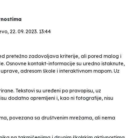
vnostima
evo, 22. 09. 2023. 13:44
led pretežno zadovoljava kriterije, ali pored malog i
le. Osnovne kontakt-informacije su uredno istaknute,
 uprave, adresom škole i interaktivnom mapom. Uz
rirane. Tekstovi su uređeni po pravopisu, uz
su dodatno opremljeni i, kao ni fotografije, nisu
jima, povezana sa društvenim mrežama, ali nema
enika na takmičenjima i drugim školskim aktivnostima,