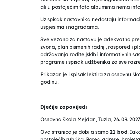
ali u postojećim foto albumima nema info
Uz spisak nastavnika nedostaju informaci
uspjesima i nagradama.
Sve vezano za nastavu je adekvatno pred
zvona, plan pismenih radnji, raspored i pl
održavanja roditeljskih i informativnih s
programe i spisak udžbenika za sve razr
Prikazan je i spisak lektira za osnovnu 
godinu.
Dječije zapovijedi
Osnovna škola
Mejdan
, Tuzla, 26. 09. 202
Ova stranica je dobila samo
21 bod
. Iak
postojećih rubrika. Pored adrese, brojeva 