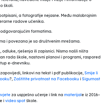
o školi.
epotpisani, a fotografije nejasne. Među malobrojnim
iterarne radove učenika.
u u odgovarajućim formatima.
ima i povezana je sa društvenim mrežama.
 odluke, rješenja ili zapisnici. Nismo našli ništa
an rada škole, nastavni planovi i programi, raspored
istup e-dnevniku.
 zapovijedi
, linkovi na tekst i pdf publikacije,
Smije li
booku
?,
Zaštitite privatnost na Facebooku
i
Sigurnost
avjete
za uspješno učenje i link na
materijal
e
iz 2016–
e i
video spot
škole.