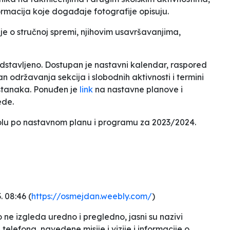
rmacija koje događaje fotografije opisuju.
je o stručnoj spremi, njihovim usavršavanjima,
stavljeno. Dostupan je nastavni kalendar, raspored
an održavanja sekcija i slobodnih aktivnosti i termini
astanaka. Ponuđen je
link
na nastavne planove i
ede.
školu po nastavnom planu i programu za 2023/2024.
3. 08:46 (
https://osmejdan.weebly.com/
)
o ne izgleda uredno i pregledno, jasni su nazivi
telefona, navedene misije i vizije i informacije o