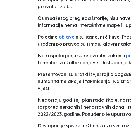
pohvala i žalbi.
Osim sažetog pregleda istorije, nisu naved
informacije nema interaktivne mape ili u
Pojedine
objave
nisu jasne, ni čitljive. P
uređeni po pravopisu i imaju glavni naslov,
Na raspolaganju su relevantni zakoni i
pr
formulari za žalbe i prijave. Dostupan je k
Prezentovani su kratki izvještaji o događa
humanitarne akcije i takmičenja. Na stra
vijesti.
Nedostaju godišnji plan rada škole, nast
raspored neradnih i nenastavnih dana i ter
2022/2023. godine. Ponuđeno je uputstvo 
Dostupan je spisak udžbenika za sve razre