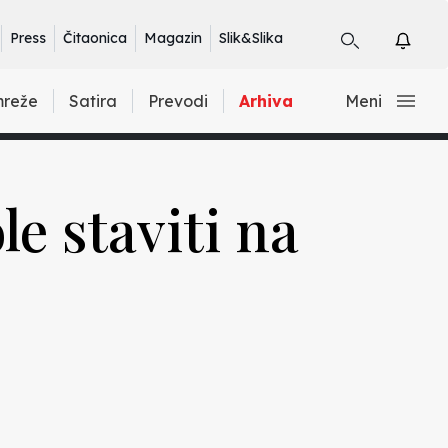
Press
Čitaonica
Magazin
Slik&Slika
mreže
Satira
Prevodi
Arhiva
Meni
le staviti na