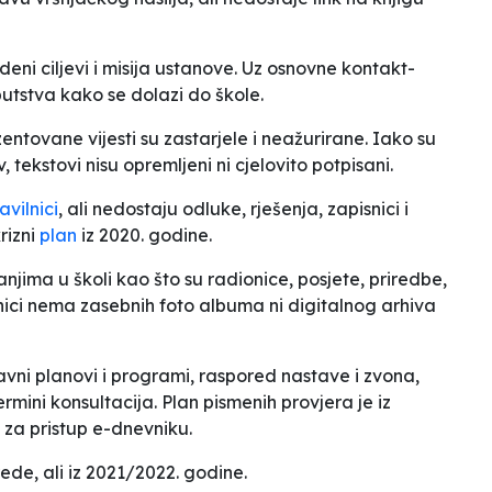
eni ciljevi i misija ustanove. Uz osnovne kontakt-
putstva kako se dolazi do škole.
rezentovane vijesti su zastarjele i neažurirane. Iako su
 tekstovi nisu opremljeni ni cjelovito potpisani.
avilnici
, ali nedostaju odluke, rješenja, zapisnici i
rizni
plan
iz 2020. godine.
njima u školi kao što su radionice, posjete, priredbe,
nici nema zasebnih foto albuma ni digitalnog arhiva
avni planovi i programi, raspored nastave i zvona,
mini konsultacija. Plan pismenih provjera je iz
za pristup e-dnevniku.
de, ali iz 2021/2022. godine.