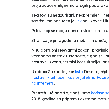
broju zaposlenih, nema drugih podataka 
Tekstovi su neažurirani, neopremljeni i n
sadržajima ponuđen je
link
na likovne i l
Prilozi koji se mogu naći na stranici nis
Stranica je prilagođena mobilnim uređaj
Nisu dostupni relevantni zakoni, pravilnici,
vezano za nastavu. Nedostaje godišnji pl
nastave i zvona, termini konsultacija i pr
U rubrici
Za roditelje
je
lista
Deset dječjih
nastavnik biti učenikov prijatelj na Face
na internetu
.
Pretražujući sadržaje našli smo
korisne s
2018. godine za pripremu eksterne matur