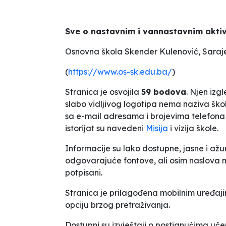
Sve o nastavnim i vannastavnim akti
Osnovna škola
Skender Kulenović
, Saraj
(
https://www.os-sk.edu.ba/
)
Stranica je osvojila
59 bodova
. Njen izg
slabo vidljivog logotipa nema naziva ško
sa e-mail adresama i brojevima telefona
istorijat su navedeni
Misija
i vizija škole
.
Informacije su lako dostupne, jasne i ažu
odgovarajuće fontove, ali osim naslova ni
potpisani.
Stranica je prilagođena mobilnim uređa
opciju brzog pretraživanja.
Dostupni su izvještaji o postignućima uč