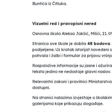
Buntića
iz Čitluka.
Vizuelni red i pravopisni nered
Osnovna škola
Aleksa Jakšić
, Milići, 21. 
Stranica ove škole je dobila
48 bodova
.
podijeljene. Uz kratak istorijat navedeni su
pohvala i žalbi i formular za prijavu vršnj
Raspoložive informacije su jasne i ažurir
teksta jedino ne nedostaje glavni naslov.
Relevantni zakoni i pravilnici Ministarstva
dostupni.
Na stranici nalazimo izvještaje o školski
galerijama koje prikazuju događaje.