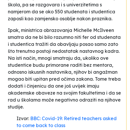
škola
, pa se razgovara i s univerzitetima s
namjerom da se oko 550 studenata i studentica
zaposli kao zamjensko osoblje nakon praznika.
Ipak, ministrica obrazovanja Michelle McIlveen
smatra da
ne bi bilo razumno niti fer od studenata
i studentica tražiti da obavljaju posao samo zato
što trenutno postoji nedostatak nastavnog kadra
.
Na isti način, mnogi smatraju da, ukoliko ove
studentice budu primorane raditi bez mentora,
odnosno iskusnih nastavnika, njihov bi angažman
mogao biti upitan pred očima zakona. Tome treba
dodati i činjenicu da one još uvijek imaju
akademske obaveze na svojim fakultetima i da se
rad u školama može negativno odraziti na njihove
studije.
Izvor:
BBC: Covid-19: Retired teachers asked
to come back to class