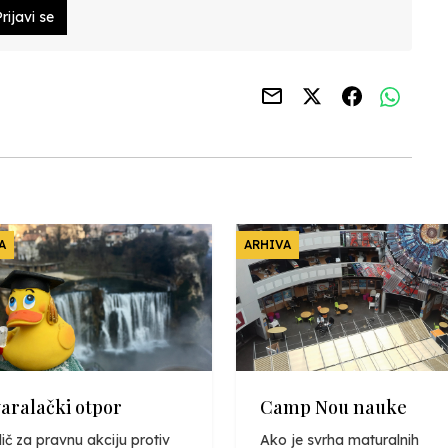
rijavi se
A
ARHIVA
varalački otpor
Camp Nou nauke
ič za pravnu akciju protiv
Ako je svrha maturalnih