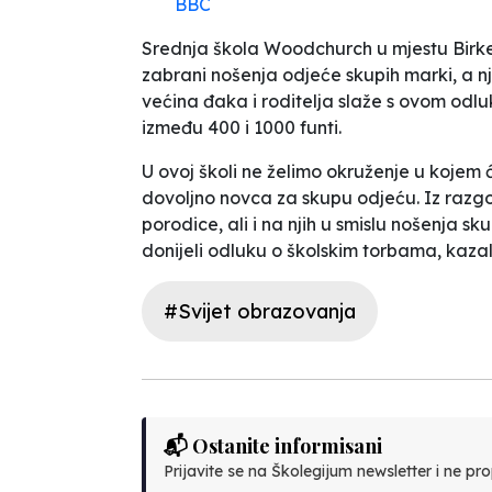
BBC
Srednja škola Woodchurch u mjestu Birke
zabrani nošenja odjeće skupih marki, a nj
većina đaka i roditelja slaže s ovom odl
između 400 i 1000 funti.
U ovoj školi ne želimo okruženje u kojem
dovoljno novca za skupu odjeću. Iz razgo
porodice, ali i na njih u smislu nošenja s
donijeli odluku o školskim torbama
, kaza
#Svijet obrazovanja
📬 Ostanite informisani
Prijavite se na Školegijum newsletter i ne prop