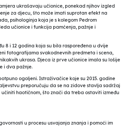
 namjera ukrašavaju učionice, ponekad njihov izgled
nje za djecu, što može imati suprotan efekt na
ada, psihologinja koja je s kolegom Pedrom
eda učionice i funkcija pamćenja, pažnje i
eđu 8 i 12 godina koja su bila raspoređena u dvije
iveni fotografijama svakodnevnih predmeta i scena,
nikakvih ukrasa. Djeca iz prve učionice imala su lošije
e i dva pažnje.
potpuno ogoljeni. Istraživačice koje su 2015. godine
raljevstvu preporučuju da se na zidove stavlja
sadržaj
e učiniti haotičnom, što znači da treba ostaviti između
dgovornosti u procesu usvajanja znanja i pomoći im