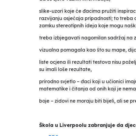
slike-uzori koje će đacima pružiti inspirac
razvijanju osjećaja pripadnosti; to treba 
zamku stereotipnih ideja koje mogu naš
treba izbjegavati nagomilan sadržaj na zi
vizualna pomagala kao što su mape, dijag
liste ocjena ili rezultati testova nisu pož
su imali loše rezultate,
prirodno svjetlo – đaci koji u učionici imaj
matematike i čitanja od onih koji je nema
boje – zidovi ne moraju biti bijeli, ali se 
Škola u Liverpoolu zabranjuje da dje