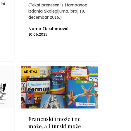
 bi
(Tekst prenesen iz štampanog
izdanja Školegijuma, broj 18,
decembar 2016.)
Namir Ibrahimović
10.06.2025
ARHIVA
Francuski i može i ne
može, ali turski može