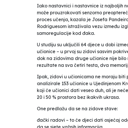
Iako nastavnici i nastavnice iz najboljih
može prouzrokovati senzorno preoptereće
proces učenja
, kazala je Josefa Pandeir
Rodriguesom istraživala vezu između izgl
samoregulacije kod đaka.
U studiju su uključili 64 djece u dobi izm
učionice – u prvoj su zidovi sasvim pokr
dok na zidovima druge učionice nije bilo 
rezultate na sva četiri testa, dva memorij
Ipak, zidovi u učionicama ne moraju biti 
analizirale 153 učionice u Ujedinjenom K
koji će učionici dati veseo duh, ali je neć
20 i 50 % prostora bez ikakvih ukrasa.
One predlažu da se na zidove stave:
đački radovi – to će djeci dati osjećaj o
da se sjete važnih informacija,