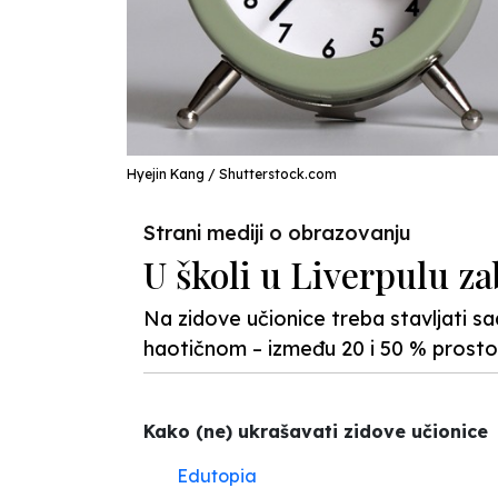
Hyejin Kang / Shutterstock.com
Strani mediji o obrazovanju
U školi u Liverpulu z
Na zidove učionice treba stavljati sadr
haotičnom – između 20 i 50 % prostor
Kako (ne) ukrašavati zidove učionice
Edutopia