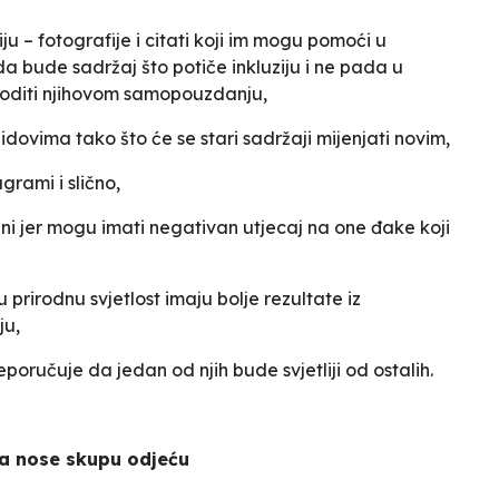
iju – fotografije i citati koji im mogu pomoći u
da bude sadržaj što potiče inkluziju i ne pada u
koditi njihovom samopouzdanju,
dovima tako što će se stari sadržaji mijenjati novim,
rami i slično,
eljni jer mogu imati negativan utjecaj na one đake koji
u prirodnu svjetlost imaju bolje rezultate iz
ju,
preporučuje da jedan od njih bude svjetliji od ostalih.
ca nose skupu odjeću