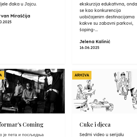
jele đaka u Jajcu.
ekskurzija edukativna, onda
se kao konkurencija
van Miraščija
uobičajenim destinacijama
10.2025
kakve su zabavni parkovi,
šoping-...
Jelena Kalinić
16.06.2025
A
ARHIVA
formar’s Coming
Cuke i djeca
о је пета и посљедња
Sedmi video u serijalu