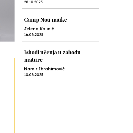
28.10.2025
Camp Nou nauke
Jelena Kalinić
16.06.2025
Ishodi učenja u zahodu
mature
Namir Ibrahimović
10.06.2025
Kraj školske godine, fotofiniš
Anes Osmić
04.06.2025
Reformar’s Coming