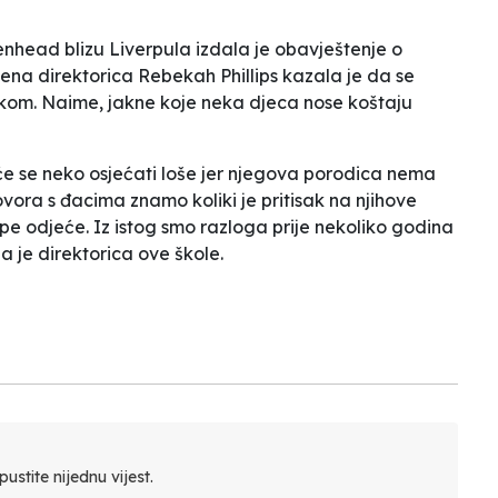
nhead blizu Liverpula izdala je obavještenje o
ena direktorica Rebekah Phillips kazala je da se
ukom. Naime, jakne koje neka djeca nose koštaju
 će se neko osjećati loše jer njegova porodica nema
vora s đacima znamo koliki je pritisak na njihove
kupe odjeće. Iz istog smo razloga prije nekoliko godina
la je direktorica ove škole.
ustite nijednu vijest.