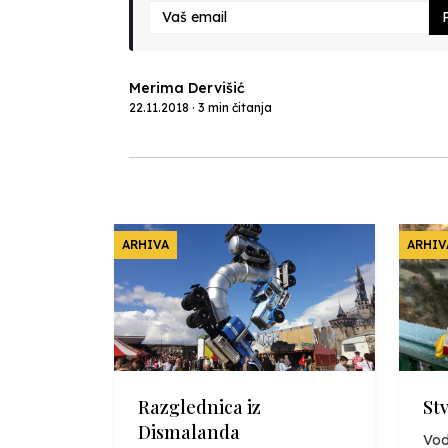
P
Merima Dervišić
22.11.2018 · 3 min čitanja
ARHIVA
ARHIV
Razglednica iz
St
Dismalanda
Vod