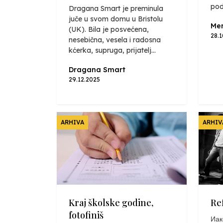
pod
Dragana Smart je preminula
juče u svom domu u Bristolu
Mer
(UK). Bila je posvećena,
28.
nesebična, vesela i radosna
kćerka, supruga, prijatelj...
Dragana Smart
29.12.2025
ARHIVA
ARHIV
Kraj školske godine,
Re
fotofiniš
Иак