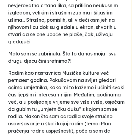
nevjerovatna crtana lika, sa prilično neukusnim
izgledom, velikim i strašnim zubima i šiljastim
ušima... Strašno, pomislih, ali videći osmijeh na
njihovom licu dok su gledale u ekran, shvatih u
stvari da se one uopće ne plaše, čak, uživaju
gledajući.
Malo sam se zabrinula. Šta to danas moju i svu
drugu djecu čini sretnima?!
Radim kao nastavnica Muzičke kulture već
petnaest godina. Pokušavam na svijet gledati
očima umjetnika, kako mi to kažemo i učiniti svaki
čas ljepšim i interesantnijim. Međutim, godinama
već, a u posljednje vrijeme sve više i više, osjećam
da gubim tu „umjetničku dušu“ s kojom sam se
rodila. Nakon što sam odradila svoje stručno
usavršavanje u školi kojoj radim (tema: Plan
praćenja radne uspješnosti), počela sam da