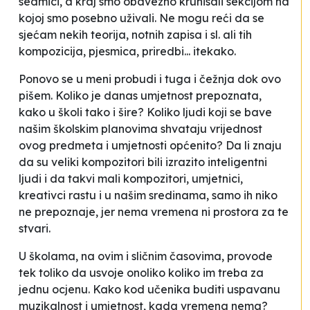
sedmici, a kraj smo obavezno krunisali sekcijom na
kojoj smo posebno uživali. Ne mogu reći da se
sjećam nekih teorija, notnih zapisa i sl. ali tih
kompozicija, pjesmica, priredbi... itekako.
Ponovo se u meni probudi i tuga i čežnja dok ovo
pišem. Koliko je danas umjetnost prepoznata,
kako u školi tako i šire? Koliko ljudi koji se bave
našim školskim planovima shvataju vrijednost
ovog predmeta i umjetnosti općenito? Da li znaju
da su veliki kompozitori bili izrazito inteligentni
ljudi i da takvi mali kompozitori, umjetnici,
kreativci rastu i u našim sredinama, samo ih niko
ne prepoznaje, jer nema vremena ni prostora za te
stvari.
U školama, na ovim i sličnim časovima, provode
tek toliko da usvoje onoliko koliko im treba za
jednu ocjenu. Kako kod učenika buditi uspavanu
muzikalnost i umjetnost, kada vremena nema?