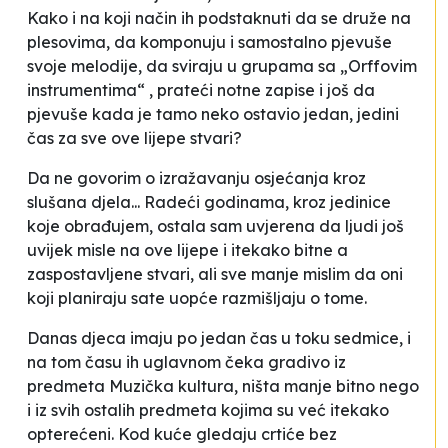
Kako i na koji način ih podstaknuti da se druže na
plesovima, da komponuju i samostalno pjevuše
svoje melodije, da sviraju u grupama sa „Orffovim
instrumentima“ , prateći notne zapise i još da
pjevuše kada je tamo neko ostavio jedan, jedini
čas za sve ove lijepe stvari?
Da ne govorim o izražavanju osjećanja kroz
slušana djela... Radeći godinama, kroz jedinice
koje obrađujem, ostala sam uvjerena da ljudi još
uvijek misle na ove lijepe i itekako bitne a
zaspostavljene stvari, ali sve manje mislim da oni
koji planiraju sate uopće razmišljaju o tome.
Danas djeca imaju po jedan čas u toku sedmice, i
na tom času ih uglavnom čeka gradivo iz
predmeta Muzička kultura, ništa manje bitno nego
i iz svih ostalih predmeta kojima su već itekako
opterećeni. Kod kuće gledaju crtiće bez