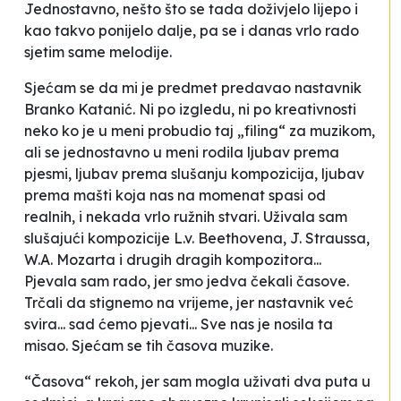
Jednostavno, nešto što se tada doživjelo lijepo i
kao takvo ponijelo dalje, pa se i danas vrlo rado
sjetim same melodije.
Sjećam se da mi je predmet predavao nastavnik
Branko Katanić. Ni po izgledu, ni po kreativnosti
neko ko je u meni probudio taj „filing“ za muzikom,
ali se jednostavno u meni rodila ljubav prema
pjesmi, ljubav prema slušanju kompozicija, ljubav
prema mašti koja nas na momenat spasi od
realnih, i nekada vrlo ružnih stvari. Uživala sam
slušajući kompozicije L.v. Beethovena, J. Straussa,
W.A. Mozarta i drugih dragih kompozitora...
Pjevala sam rado, jer smo jedva čekali časove.
Trčali da stignemo na vrijeme, jer nastavnik već
svira... sad ćemo pjevati... Sve nas je nosila ta
misao. Sjećam se tih časova muzike.
“Časova“ rekoh, jer sam mogla uživati dva puta u