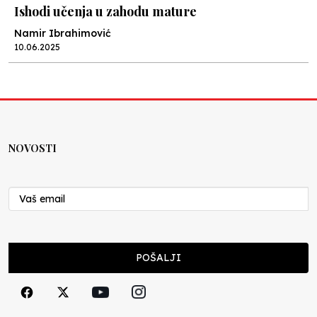
Ishodi učenja u zahodu mature
Namir Ibrahimović
10.06.2025
Kraj školske godine, fotofiniš
Anes Osmić
04.06.2025
NOVOSTI
Reformar’s Coming
Nenad Veličković
29.10.2024
Cuke i djeca
POŠALJI
Školegijum redakcija
06.12.2023