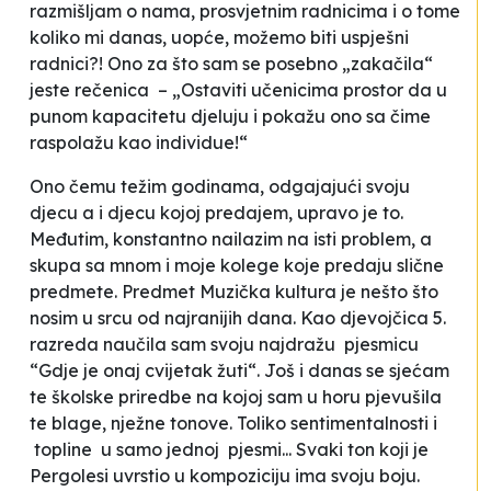
razmišljam o nama, prosvjetnim radnicima i o tome
koliko mi danas, uopće, možemo biti uspješni
radnici?! Ono za što sam se posebno „zakačila“
jeste rečenica – „Ostaviti učenicima prostor da u
punom kapacitetu djeluju i pokažu ono sa čime
raspolažu kao individue!“
Ono čemu težim godinama, odgajajući svoju
djecu a i djecu kojoj predajem, upravo je to.
Međutim, konstantno nailazim na isti problem, a
skupa sa mnom i moje kolege koje predaju slične
predmete. Predmet Muzička kultura je nešto što
nosim u srcu od najranijih dana. Kao djevojčica 5.
razreda naučila sam svoju najdražu pjesmicu
“Gdje je onaj cvijetak žuti“. Još i danas se sjećam
te školske priredbe na kojoj sam u horu pjevušila
te blage, nježne tonove. Toliko sentimentalnosti i
topline u samo jednoj pjesmi... Svaki ton koji je
Pergolesi uvrstio u kompoziciju ima svoju boju.