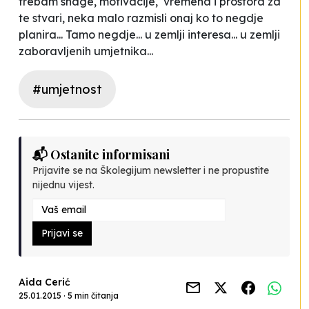
trebam snage, motivacije, vremena i prostora za
te stvari, neka malo razmisli onaj ko to negdje
planira... Tamo negdje... u zemlji interesa... u zemlji
zaboravljenih umjetnika...
#umjetnost
📬 Ostanite informisani
Prijavite se na Školegijum newsletter i ne propustite
nijednu vijest.
Prijavi se
Aida Cerić
25.01.2015 · 5 min čitanja