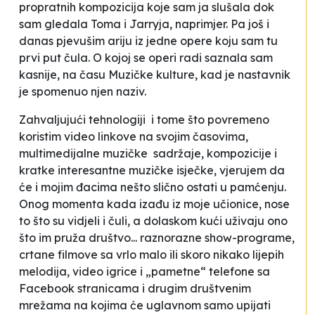
propratnih kompozicija koje sam ja slušala dok
sam gledala Toma i Jarryja, naprimjer. Pa još i
danas pjevušim ariju iz jedne opere koju sam tu
prvi put čula. O kojoj se operi radi saznala sam
kasnije, na času Muzičke kulture, kad je nastavnik
je spomenuo njen naziv.
Zahvaljujući tehnologiji i tome što povremeno
koristim video linkove na svojim časovima,
multimedijalne muzičke sadržaje, kompozicije i
kratke interesantne muzičke isječke, vjerujem da
će i mojim đacima nešto slično ostati u pamćenju.
Onog momenta kada izađu iz moje učionice, nose
to što su vidjeli i čuli, a dolaskom kući uživaju ono
što im pruža društvo... raznorazne show-programe,
crtane filmove sa vrlo malo ili skoro nikako lijepih
melodija, video igrice i „pametne“ telefone sa
Facebook stranicama i drugim društvenim
mrežama na kojima će uglavnom samo upijati