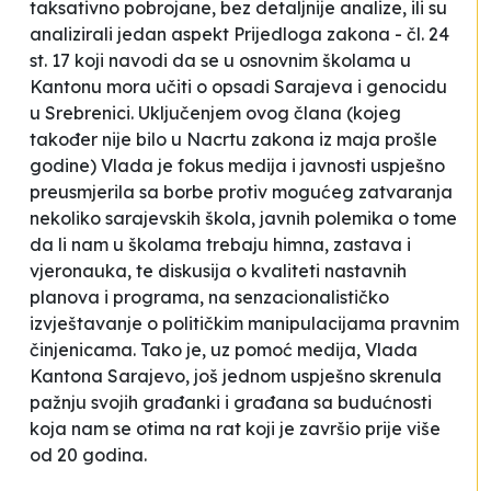
taksativno pobrojane, bez detaljnije analize, ili su
analizirali jedan aspekt Prijedloga zakona - čl. 24
st. 17 koji navodi da se u osnovnim školama u
Kantonu mora učiti o opsadi Sarajeva i genocidu
u Srebrenici. Uključenjem ovog člana (kojeg
također nije bilo u Nacrtu zakona iz maja prošle
godine) Vlada je fokus medija i javnosti uspješno
preusmjerila sa borbe protiv mogućeg zatvaranja
nekoliko sarajevskih škola, javnih polemika o tome
da li nam u školama trebaju himna, zastava i
vjeronauka, te diskusija o kvaliteti nastavnih
planova i programa, na senzacionalističko
izvještavanje o političkim manipulacijama pravnim
činjenicama. Tako je, uz pomoć medija, Vlada
Kantona Sarajevo, još jednom uspješno skrenula
pažnju svojih građanki i građana sa budućnosti
koja nam se otima na rat koji je završio prije više
od 20 godina.