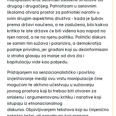
drugog i drugačijeg. Patriotizam u osnovnim
školama otvara prostor za patriotski narativ u
svim drugim aspektima društva - kada je ljubav
prema državi naučena, a ne zaslužena, bilo kakva
kritika te iste države će biti viđena kao napad na
njen narod, a ne na njenu politiku. Politički diskurs
se samim tim sužava i polarizira, a demokratija
postaje prividna, jer građani koji su dezinformisani
iz straha glasaju za manje od dva zla i
kapitulaciju vide kao pobjedu.
Pristajanjem na senzacionalističko i površno
izvještavanje mediji ovu vrstu manipulacije čine
mogućom te aktivno učestvuju u sužavanju
javnog prostora koji bi trebao biti otvoren za
smislenu i argumentovanu kritiku i narative koji
istupaju iz etnonacionalnog
diskursa.
Objavljivanjem tekstova koji su činjenično
netačni; tačni, ali nepotpuni; koji prenose