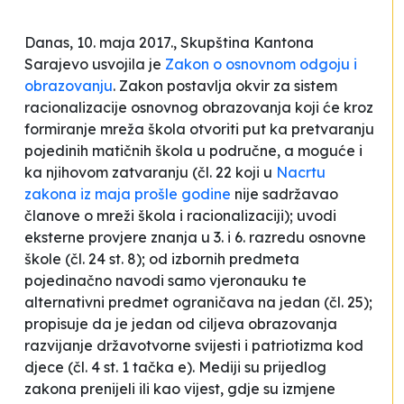
Danas, 10. maja 2017., Skupština Kantona
Sarajevo usvojila je
Zakon o osnovnom odgoju i
obrazovanju
. Zakon postavlja okvir za sistem
racionalizacije osnovnog obrazovanja koji će kroz
formiranje mreža škola otvoriti put ka pretvaranju
pojedinih matičnih škola u područne, a moguće i
ka njihovom zatvaranju (čl. 22 koji u
Nacrtu
zakona iz maja prošle godine
nije sadržavao
članove o mreži škola i racionalizaciji); uvodi
eksterne provjere znanja u 3. i 6. razredu osnovne
škole (čl. 24 st. 8); od izbornih predmeta
pojedinačno navodi samo vjeronauku te
alternativni predmet ograničava na jedan (čl. 25);
propisuje da je jedan od ciljeva obrazovanja
razvijanje državotvorne svijesti i patriotizma kod
djece (čl. 4 st. 1 tačka e). Mediji su prijedlog
zakona prenijeli ili kao vijest, gdje su izmjene