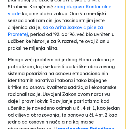
Strahimir Kranjčević
zbog dugova Kantonalne
vlade
koja ne plaća zakup. Ono što medijski
senzacionalizam čini još fascinantnijim jeste
činjenica da je,
kako Arifa Isaković piše za
Prometej
, period od '92. do '96. već bio uvršten u
udžbenike historije za 9. razred, te ovaj član u
praksi ne mijenja ništa.
Mnogo veći problem od jednog člana zakona je
patriotizam, koji se koristi da kritike obrazovnog
sistema polarizira na osnovu etnonacionalnih
identitarnih narativa i tabora i tako izbjegne
kritike na osnovu kvaliteta sadržaja i ekonomske
racionalizacije. Usvojeni Zakon ovom narativu
daje i pravni okvir. Razvijanje patriotizma kod
učenika je navedeno odmah u čl. 4 st. 1, kao jedan
od ciljeva obrazovanja, te ponovo u čl. 4 st. 2 kao
jedno od osnovnih načela na kojima se
obrazovanje bazira. U
martovskom Prijedlogu