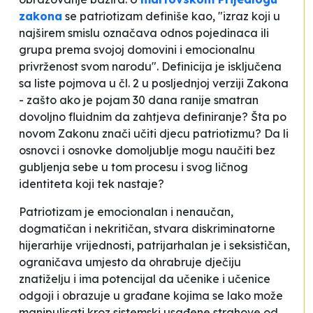
zakona
se
patriotizam
definiše kao, "izraz koji u
najširem smislu označava odnos pojedinaca ili
grupa prema svojoj
domovini
i emocionalnu
privrženost svom narodu". Definicija je isključena
sa liste pojmova u čl. 2 u posljednjoj verziji Zakona
- zašto ako je pojam 30 dana ranije smatran
dovoljno fluidnim da zahtjeva definiranje? Šta po
novom Zakonu znači učiti djecu patriotizmu? Da li
osnovci i osnovke domoljublje mogu naučiti bez
gubljenja sebe u tom procesu i svog ličnog
identiteta koji tek nastaje?
Patriotizam je emocionalan i nenaučan,
dogmatičan i nekritičan, stvara diskriminatorne
hijerarhije vrijednosti, patrijarhalan je i seksističan,
ograničava umjesto da ohrabruje dječiju
znatiželju i ima potencijal da učenike i učenice
odgoji i obrazuje u građane kojima se lako može
manipulisati kroz sistemski usađene strahove od