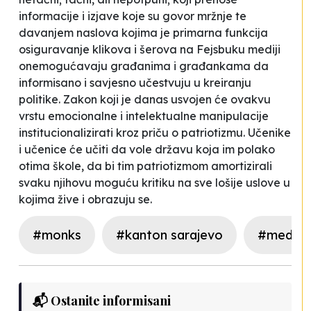
informacije i izjave koje su govor mržnje te
davanjem naslova kojima je primarna funkcija
osiguravanje klikova i šerova na Fejsbuku mediji
onemogućavaju građanima i građankama da
informisano i savjesno učestvuju u kreiranju
politike. Zakon koji je danas usvojen će ovakvu
vrstu emocionalne i intelektualne manipulacije
institucionalizirati kroz priču o patriotizmu. Učenike
i učenice će učiti da vole državu koja im polako
otima škole, da bi tim patriotizmom amortizirali
svaku njihovu moguću kritiku na sve lošije uslove u
kojima žive i obrazuju se.
#monks
#kanton sarajevo
#medijs
📬 Ostanite informisani