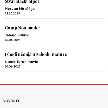
Stvaralački otpor
Mervan Miraščija
28.10.2025
Camp Nou nauke
Jelena Kalinić
16.06.2025
Ishodi učenja u zahodu mature
Namir Ibrahimović
10.06.2025
Kraj školske godine, fotofiniš
Anes Osmić
04.06.2025
NOVOSTI
Reformar’s Coming