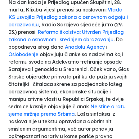
Na dan kada je Prijedlog upućen Skupštini, 28.
marta, Klix.ba vijest prenosi sa naslovom:
Vlada
KS usvojila Prijedlog zakona o osnovnom odgoju i
obrazovanju
, Radio Sarajevo sljedeće jutro (29.
03.) prenosi:
Reforma školstva: Utvrđen Prijedlog
zakona o osnovnom i srednjem obrazovanju
. Do
popodneva istog dana
Anadolu Agency
i
Oslobođenje
objavljuju članke sa naslovima koji
reformu svode na
Adekvatno tretiranje opsade
Sarajeva i genocida u Srebrenici
. Očekivano, Glas
Srpske objeručke prihvata priliku da pažnju svojih
čitateljki i čitalaca skrene sa podjednako lošeg
obrazovnog sistema, ekonomske situacije i
manipulativne vlasti u Republici Srpskoj, te dvije
sedmice kasnije objavljuje članak
Neistine o ratu
sjeme mržnje prema Srbima
. Loša sintaksa iz
naslova nije u tekstu opravdana dobrim niti
smislenim argumentima, već autor ponavlja
opštepoznati narativ u kome poriče pravno