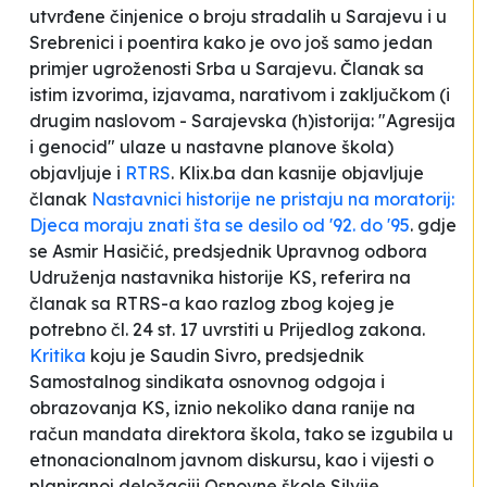
utvrđene činjenice o broju stradalih u Sarajevu i u
Srebrenici i poentira kako je ovo još samo jedan
primjer ugroženosti Srba u Sarajevu. Članak sa
istim izvorima, izjavama, narativom i zaključkom (i
drugim naslovom -
Sarajevska (h)istorija: "Agresija
i genocid" ulaze u nastavne planove škola
)
objavljuje i
RTRS
. Klix.ba dan kasnije objavljuje
članak
Nastavnici historije ne pristaju na moratorij:
Djeca moraju znati šta se desilo od '92. do '95
. gdje
se Asmir Hasičić, predsjednik Upravnog odbora
Udruženja nastavnika historije KS, referira na
članak sa RTRS-a kao razlog zbog kojeg je
potrebno čl. 24 st. 17 uvrstiti u Prijedlog zakona.
Kritika
koju je Saudin Sivro, predsjednik
Samostalnog sindikata osnovnog odgoja i
obrazovanja KS, iznio nekoliko dana ranije na
račun mandata direktora škola, tako se izgubila u
etnonacionalnom javnom diskursu, kao i vijesti o
planiranoj deložaciji Osnovne škole Silvije