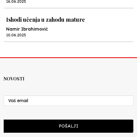
16.06.2025
Ishodi učenja u zahodu mature
Namir Ibrahimović
10.06.2025
Kraj školske godine, fotofiniš
Anes Osmić
04.06.2025
NOVOSTI
Reformar’s Coming
Nenad Veličković
29.10.2024
Cuke i djeca
POŠALJI
Školegijum redakcija
06.12.2023