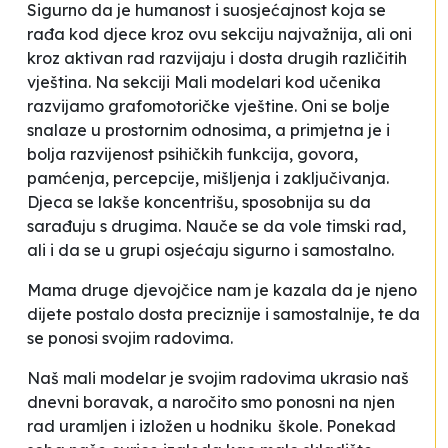
Sigurno da je humanost i suosjećajnost koja se
rađa kod djece kroz ovu sekciju najvažnija, ali oni
kroz aktivan rad razvijaju i dosta drugih različitih
vještina.
Na sekciji Mali modelari kod učenika
razvijamo grafomotoričke vještine. Oni se bolje
snalaze u prostornim odnosima, a primjetna je i
bolja razvijenost psihičkih funkcija, govora,
pamćenja, percepcije, mišljenja i zaključivanja.
Djeca se lakše koncentrišu, sposobnija su da
sarađuju s drugima. Nauče se da vole timski rad,
ali i da se u grupi osjećaju sigurno i samostalno
.
Mama druge djevojčice nam je kazala da je njeno
dijete postalo
dosta preciznije i samostalnije, te da
se ponosi svojim radovima
.
Naš mali modelar je svojim radovima ukrasio naš
dnevni boravak, a naročito smo ponosni na njen
rad uramljen i izložen u hodniku škole
.
Ponekad