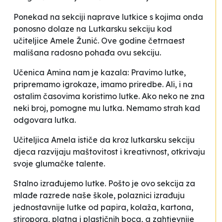
Ponekad na sekciji naprave lutkice s kojima onda
ponosno dolaze na Lutkarsku sekciju kod
učiteljice Amele Žunić. Ove godine četrnaest
mališana radosno pohađa ovu sekciju.
Učenica Amina nam je kazala:
Pravimo lutke,
pripremamo igrokaze, imamo priredbe. Ali, i na
ostalim časovima koristimo lutke. Ako neko ne zna
neki broj, pomogne mu lutka. Nemamo strah kad
odgovara lutka
.
Učiteljica Amela ističe da kroz lutkarsku sekciju
djeca razvijaju maštovitost i kreativnost, otkrivaju
svoje glumačke talente.
Stalno izrađujemo lutke. Pošto je ovo sekcija za
mlađe razrede naše škole, polaznici izrađuju
jednostavnije lutke od papira, kolaža, kartona,
stiropora, platna i plastičnih boca, a zahtjevnije