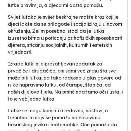
lutke pravim ja, a djeca mi dosta pomažu
.
Svijet lutaka je svijet beskrajne mašte kroz koji je
djeci lakše da se prilagode i socijaliziraju u novom
okruženju. Želim posebno istaći da je lutka
izuzetno bitna u poticanju psihofizičkih sposobnosti
djeteta, sticanju socijalnih, kulturnih i estetskih
vrijednosti
.
Izrada lutki nije prezahtjevan zadatak za
prvačiće i drugačiće, oni sami već znaju šta sve
može biti lutka, pa tako radosno u glas govore
od
ruke napravimo lutku, od čarape, štapića, od
naših dijelova tijela. Na prstić nacrtamo oči i usta, i
to je već jedna lutka
.
Lutke se mogu koristiti u redovnoj nastavi, a
trenutno im najviše pomažu na časovima
bosanskog jezika i matematike.
One pomažu da