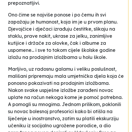
prepoznatljivi.
Ono čime se najviše ponose i po čemu ih svi
zapažaju je humanost, koja im je u prvom planu.
Djevojčice i dječaci izrađuju čestitke, slikaju na
staklu, prave nakit, ukrase za jelku, zanimljive
kutijice i držače za olovke, čak i albume za
uspomene... i sve to tokom cijele školske godine
izlažu na prodajnim izložbama u holu škole.
Marljivo, uz radosnu galamu i veliku poslušnost,
mališani pripremaju mala umjetnička djela koja će
ponosno pokazivati na prodajnim izložbama.
Nakon svake uspješne izložbe zarađeni novac
uplate na račun nekoga kome je pomoć potrebna.
A pomogli su mnogima. Jednom prilikom, poklonili
su novac bolesnoj profesorici kako bi otišla na
liječenje u inostranstvo, zatim su platili ekskurziju
učeniku iz socijalno ugrožene porodice, a dio