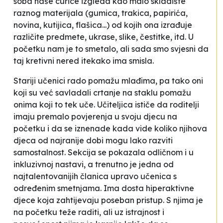
soba naše curice izgleda kao malo skladište
raznog materijala (gumica, trakica, papirića,
novina, kutijica, flašica...) od kojih ona izrađuje
različite predmete, ukrase, slike, čestitke, itd. U
početku nam je to smetalo, ali sada smo svjesni da
taj kretivni nered itekako ima smisla
.
Stariji učenici rado pomažu mlađima, pa tako oni
koji su već savladali crtanje na staklu pomažu
onima koji to tek uče. Učiteljica ističe da roditelji
imaju premalo povjerenja u svoju djecu na
početku i da se iznenade kada vide koliko njihova
djeca od najranije dobi mogu lako razviti
samostalnost. Sekcija se pokazala odličnom i u
inkluzivnoj nastavi, a trenutno je jedna od
najtalentovanijih članica upravo učenica s
određenim smetnjama.
Ima dosta hiperaktivne
djece koja zahtijevaju poseban pristup. S njima je
na početku teže raditi, ali uz istrajnost i