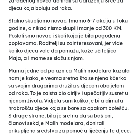
zarađenog novca donirali su Udruženju
Srce za
djecu koja boluju od raka
.
Stalno skupljamo novac. Imamo 6-7 akcija u toku
godine, a nikad nismo skupili manje od 300 KM.
Poslali smo novac i školi koja je bila pogođena
poplavama. Roditelji su zainteresovani, jer vide
koliko djeca vole da pomažu
, kaže učiteljica
Maja, a i mame se slažu s njom.
Mama jedne od polaznica Malih modelara kazala
nam je kako je veoma sretna što se njena kćerka
sa svojim drugarima družila s djecom oboljelom
od raka.
To je zaista bio dirljiv i upečatljiv susret u
njenom životu. Vidjela sam koliko je bila dirnuta
hrabrošću djece koja se bore sa opakom bolešću.
S druge strane, bila je sretna da su baš oni,
članovi sekcije Malih modelara, donirali
prikupljena sredstva za pomoć u liječenju te djece
.