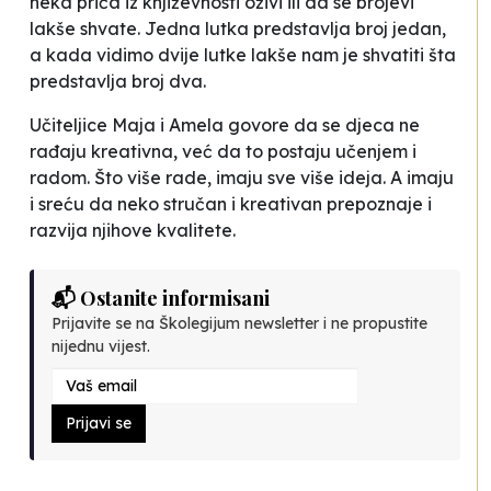
neka priča iz književnosti oživi ili da se brojevi
lakše shvate. Jedna lutka predstavlja broj jedan,
a kada vidimo dvije lutke lakše nam je shvatiti šta
predstavlja broj dva
.
Učiteljice Maja i Amela govore da se djeca ne
rađaju kreativna, već da to postaju učenjem i
radom. Što više rade, imaju sve više ideja. A imaju
i sreću da neko stručan i kreativan prepoznaje i
razvija njihove kvalitete.
📬 Ostanite informisani
Prijavite se na Školegijum newsletter i ne propustite
nijednu vijest.
Prijavi se