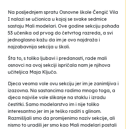
Na posljednjem spratu Osnovne škole Čengić Vila
I nalazi se učionica u kojoj se svake sedmice
sastaju Mali modelari. Ove godine sekciju pohađa
53 učenika od prvog do četvrtog razreda, a svi
jednoglasno kažu da im je ovo najdraža i
najzabavnija sekcija u školi.
Šta to, s toliko ljubavi i predanosti, rade mali
osnovci na ovoj sekciji ispričala nam je njihova
učiteljica Maja Ključo.
Djeca veoma vole ovu sekciju jer im je zanimljiva i
izazovna. Na sastancima radimo mnogo toga, a
djeca najviše vole slikanje na staklu i izradu
čestitki. Samo modelarstvo im i nije toliko
interesantno jer im je teško raditi s glinom.
Razmišljali smo da promijenimo naziv sekcije, ali
nismo to uradili jer smo kao Mali modelari postali