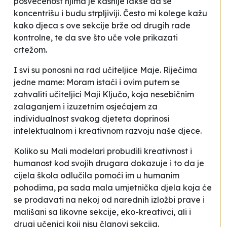
posvećenost njima je kasnije lakše da se
koncentrišu i budu strpljiviji. Često mi kolege kažu
kako djeca s ove sekcije brže od drugih rade
kontrolne, te da sve što uče vole prikazati
crtežom
.
I svi su ponosni na rad učiteljice Maje. Riječima
jedne mame:
Moram istaći i ovim putem se
zahvaliti učiteljici Maji Ključo, koja nesebičnim
zalaganjem i izuzetnim osjećajem za
individualnost svakog djeteta doprinosi
intelektualnom i kreativnom razvoju naše djece
.
Koliko su Mali modelari probudili kreativnost i
humanost kod svojih drugara dokazuje i to da je
cijela škola odlučila pomoći im u humanim
pohodima, pa sada mala umjetnička djela koja će
se prodavati na nekoj od narednih izložbi prave i
mališani sa likovne sekcije, eko-kreativci, ali i
drugi učenici koji nisu članovi sekcija.