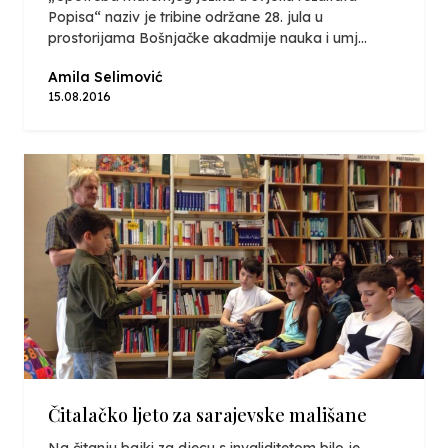
Popisa“ naziv je tribine održane 28. jula u
prostorijama Bošnjačke akadmije nauka i umj...
Amila Selimović
15.08.2016
Čitalačko ljeto za sarajevske mališane
Na čitanju bajki za djecu s invaliditetom bilo je